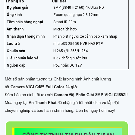
Thông số
Chi tiết
Độ phân giải
8MP (3840 × 2160) 4K Ultra HD
Ống kính
Zoom quang học 2.8-12mm
Tầm nhìn hồng ngoại
Smart IR 30m
Âm thanh
Micro tích hợp
Nhận diện thông minh
Phân biệt người xe cảnh báo xâm nhập
Lưu trữ
microSD 256GB NVR NAS FTP
Chuẩn nén
H.265+/H.265/H.264
Tiêu chuẩn bảo vệ
IP67 chống nước bụi
Nguồn cấp
PoE hoặc DC 12V
Một số sản phẩm tương tự Chất lượng hình Ảnh chất lượng
tốt:
Camera VIGI C485 Full Color 24 giờ
Đảm bảo an ninh tối ưu với
Camera Độ Phân Giải 8MP VIGI C485ZI
!
Mua ngay tại
An Thành Phát
để nhận giá tốt nhất dịch vụ lắp đặt
chuyên nghiệp và bảo hành chính hãng. Liên hệ ngay hôm nay!