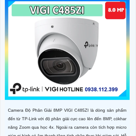
Camera Độ Phân Giải 8MP VIGI C485ZI là dòng sản phẩm
đến từ TP-Link với độ phân giải cực cao lên đến 8MP, cókhar
năng Zoom qua học 4x. Ngoài ra camera còn tích hợp micro
giúp gi hình có âm thanh tăng tính chân thực khi giám sát. Hỗ