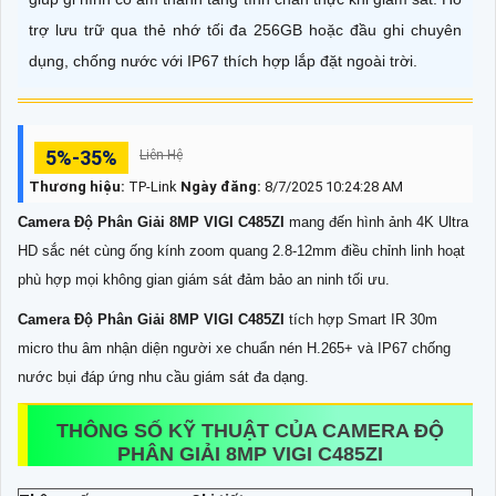
trợ lưu trữ qua thẻ nhớ tối đa 256GB hoặc đầu ghi chuyên
dụng, chống nước với IP67 thích hợp lắp đặt ngoài trời.
5%-35%
Liên Hệ
Thương hiệu:
TP-Link
Ngày đăng:
8/7/2025 10:24:28 AM
Camera Độ Phân Giải 8MP VIGI C485ZI
mang đến hình ảnh 4K Ultra
HD sắc nét cùng ống kính zoom quang 2.8-12mm điều chỉnh linh hoạt
phù hợp mọi không gian giám sát đảm bảo an ninh tối ưu.
Camera Độ Phân Giải 8MP VIGI C485ZI
tích hợp Smart IR 30m
micro thu âm nhận diện người xe chuẩn nén H.265+ và IP67 chống
nước bụi đáp ứng nhu cầu giám sát đa dạng.
THÔNG SỐ KỸ THUẬT CỦA CAMERA ĐỘ
PHÂN GIẢI 8MP VIGI C485ZI