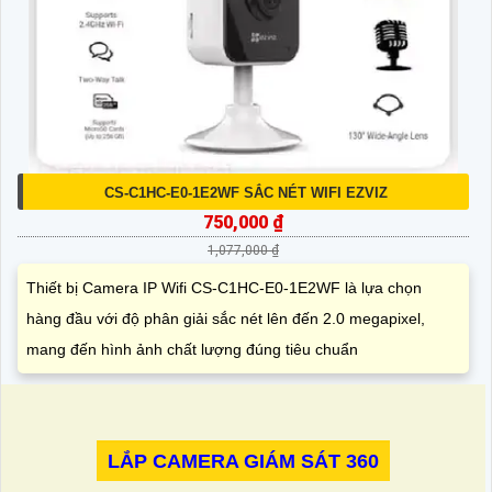
CS-C1HC-E0-1E2WF SẮC NÉT WIFI EZVIZ
750,000 ₫
1,077,000 ₫
Thiết bị Camera IP Wifi CS-C1HC-E0-1E2WF là lựa chọn
hàng đầu với độ phân giải sắc nét lên đến 2.0 megapixel,
mang đến hình ảnh chất lượng đúng tiêu chuẩn
LẮP CAMERA GIÁM SÁT 360