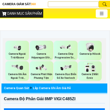
CAMERA GIÁM SÁT
360
DANH MỤC SẢN PHẨM
Camera Ngoài
Camera
Camera Chip
Camera Ip Hilook
Trời Kbone
Hdparagon Ultra
Progressive Scan
2K
CMOS Hikvision
Camera Ghi Âm
Camera Phát Hiện
Camera Đọc Biển
Camera 2 Mắt
Ngoài Trời
Phương Tiện
Số Xe Vantech
Ezviz
Vantech
Camera Quan Sát
Lắp Camera Ghi Âm Giá Rẻ
Camera Độ Phân Giải 8MP VIGI C485ZI