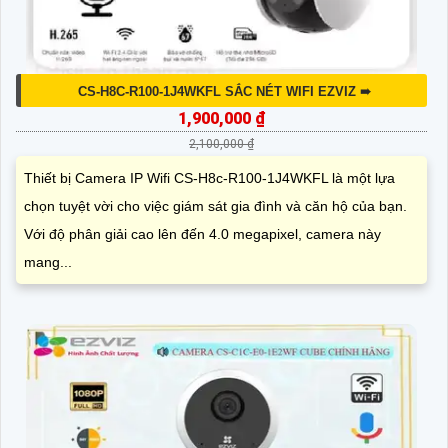
CS-H8C-R100-1J4WKFL SẮC NÉT WIFI EZVIZ ➠
1,900,000 ₫
2,100,000 ₫
Thiết bị Camera IP Wifi CS-H8c-R100-1J4WKFL là một lựa
chọn tuyệt vời cho việc giám sát gia đình và căn hộ của bạn.
Với độ phân giải cao lên đến 4.0 megapixel, camera này
mang...