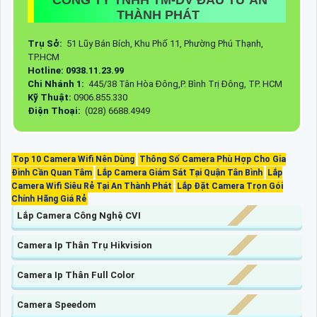
CÔNG TY TNHH TM-DV ĐẦU TƯ AN
THÀNH PHÁT
Trụ Sở:
51 Lũy Bán Bích, Khu Phố 11, Phường Phú Thạnh,
TP.HCM
Hotline: 0938.11.23.99
Chi Nhánh 1:
445/38 Tân Hòa Đông,P. Bình Trị Đông, TP. HCM
Kỹ Thuật:
0906.855.330
Điện Thoại:
(028) 6688.4949
Top 10 Camera Wifi Nên Dùng
Thông Số Camera Phù Hợp Cho Gia
Đình Cần Quan Tâm
Lắp Camera Giám Sát Tại Quận Tân Bình
Lắp
Camera Wifi Siêu Rẻ Tại An Thành Phát
Lắp Đặt Camera Trọn Gói
Chính Hãng Giá Rẻ
Lắp Camera Công Nghệ CVI
Camera Ip Thân Trụ Hikvision
Camera Ip Thân Full Color
Camera Speedom