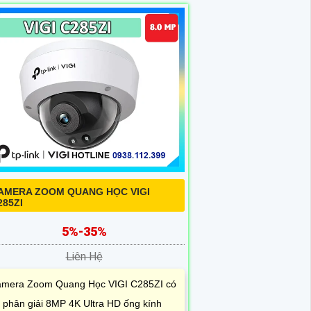
AMERA ZOOM QUANG HỌC VIGI
285ZI
5%-35%
Liên Hệ
mera Zoom Quang Học VIGI C285ZI có
 phân giải 8MP 4K Ultra HD ống kính