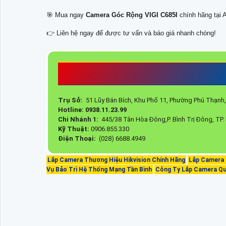
🎯 Mua ngay
Camera Góc Rộng VIGI C685I
chính hãng tại A
👉 Liên hệ ngay để được tư vấn và báo giá nhanh chóng!
CÔNG TY TNHH TM-DV
Trụ Sở:
51 Lũy Bán Bích, Khu Phố 11, Phường Phú Thạn
Hotline: 0938.11.23.99
Chi Nhánh 1:
445/38 Tân Hòa Đông,P. Bình Trị Đông, TP
Kỹ Thuật:
0906.855.330
Điện Thoại:
(028) 6688.4949
Lắp Camera Thương Hiệu Hikvision Chính Hãng
Lắp Camera 
Vụ Bảo Trì Hệ Thống Mạng Tần Bình
Công Ty Lắp Camera Quậ