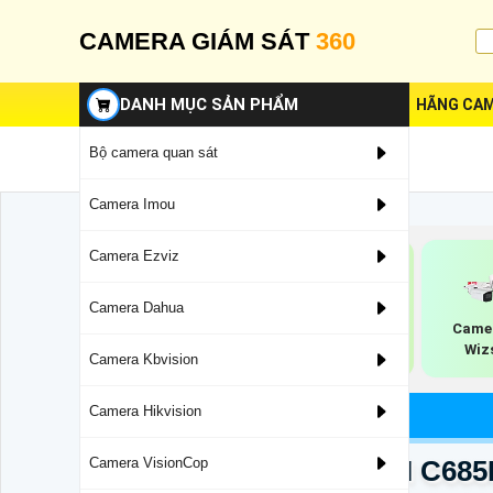
CAMERA GIÁM SÁT
360
DANH MỤC SẢN PHẨM
HÃNG CAM
Bộ camera quan sát
Camera Imou
Camera Ezviz
Camera Dahua
Camera Ip Uniview
Camera Dahua
Camer
Phân Biệt Người
Wiz
Camera Kbvision
Camera Hikvision
Camera Quan Sát
Camera Wifi Xoay 360
Camera Góc Rộng VIGI C685
Camera VisionCop