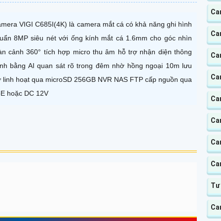
Ca
mera VIGI C685I(4K) là camera mắt cá có khả năng ghi hình
Ca
uẩn 8MP siêu nét với ống kính mắt cá 1.6mm cho góc nhìn
àn cảnh 360° tích hợp micro thu âm hỗ trợ nhận diện thông
Ca
nh bằng AI quan sát rõ trong đêm nhờ hồng ngoại 10m lưu
Cam
ữ linh hoạt qua microSD 256GB NVR NAS FTP cấp nguồn qua
E hoặc DC 12V
Ca
Ca
Ca
Ca
Tư
Ca