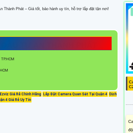
n Thành Phát – Giá tốt, bảo hành uy tín, hỗ trợ lắp đặt tận nơi!
 ĐẦU TƯ AN THÀNH PHÁT
h, TP.HCM
. HCM
C
C
Ezviz Giá Rẻ Chính Hãng
Lắp Đặt Camera Quan Sát Tại Quận 4
Dịch
n 4 Giá Rẻ Uy Tín
Ca
độ