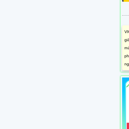
VI
gi
mà
ph
ng