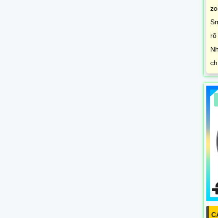
zo
Sm
rõ
Nh
ch
C