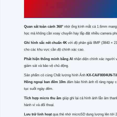
ĐẶC ĐIỂM NỔI BẬT CỦ
C6
Quan sát toàn cảnh 360°
nhờ ống kính mắt cá 1.6mm mang l
học mà không cần xoay chuyển hay lắp đặt nhiều camera phụ
Ghi hình sắc nét chuẩn 4K
với độ phân giải 8MP (3840 × 2160
cho các khu vực cần độ chính xác cao.
Phát hiện thông minh bằng AI
nhận diện chính xác người v
giám sát và bảo vệ chủ động.
Sản phẩm có cùng Chất lượng hình Ảnh
KX-CAiF8004UN-Ti
Hồng ngoại ban đêm 10m
đảm bảo hình ảnh rõ ràng ngay cả 
tục suốt ngày đêm.
Tích hợp micro thu âm
giúp ghi lại cả hình ảnh lẫn âm tha
hành vi và đối thoại.
Lưu trữ linh hoạt
qua thẻ nhớ microSD dung lượng lên tới 