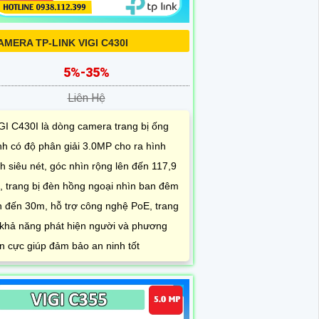
AMERA TP-LINK VIGI C430I
5%-35%
Liên Hệ
GI C430I là dòng camera trang bị ống
nh có độ phân giải 3.0MP cho ra hình
h siêu nét, góc nhìn rộng lên đến 117,9
, trang bị đèn hồng ngoại nhìn ban đêm
n đến 30m, hỗ trợ công nghệ PoE, trang
 khả năng phát hiện người và phương
ện cực giúp đảm bảo an ninh tốt