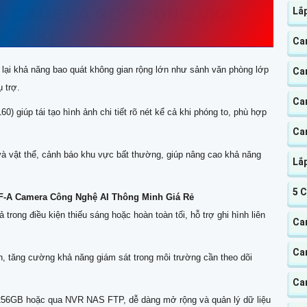
A CAMERA GÓC RỘNG VIGI
Lắ
85I(4K)
Ca
ại khả năng bao quát không gian rộng lớn như sảnh văn phòng lớp
Ca
 trợ.
Ca
) giúp tái tạo hình ảnh chi tiết rõ nét kể cả khi phóng to, phù hợp
Ca
à vật thể, cảnh báo khu vực bất thường, giúp nâng cao khả năng
Lắ
5 
F-A Camera Công Nghệ AI Thông Minh Giá Rẻ
trong điều kiện thiếu sáng hoặc hoàn toàn tối, hỗ trợ ghi hình liên
Cam
Cam
nh, tăng cường khả năng giám sát trong môi trường cần theo dõi
Ca
256GB hoặc qua NVR NAS FTP, dễ dàng mở rộng và quản lý dữ liệu