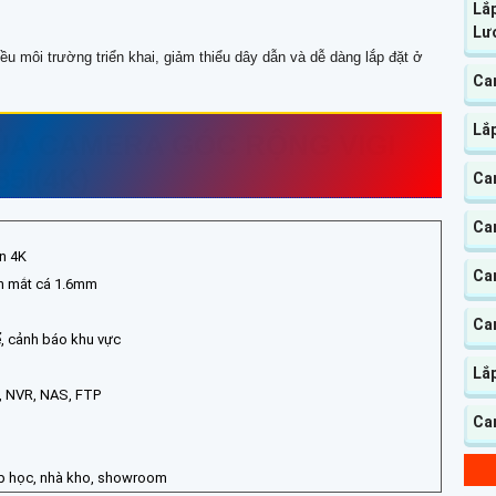
Lắ
Lư
 môi trường triển khai, giảm thiểu dây dẫn và dễ dàng lắp đặt ở
Ca
Lắ
ỦA CAMERA GÓC RỘNG VIGI
85I(4K)
Ca
Ca
n 4K
Ca
nh mắt cá 1.6mm
Ca
ể, cảnh báo khu vực
Lắ
, NVR, NAS, FTP
Ca
ớp học, nhà kho, showroom