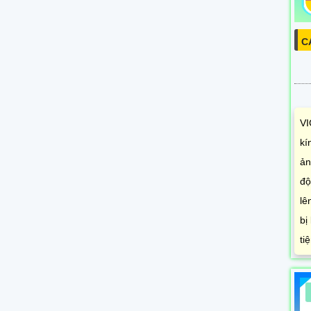
C
VI
kí
ản
độ
lê
bị
ti