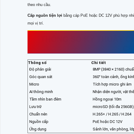
theo nhu cầu.
Cấp nguồn tiện lợi
bằng cáp PoE hoặc DC 12V phù hợp nhiều
mọi vị trí.
THÔNG SỐ KỸ THUẬT C
C6
Thông số
Chi tiết
Độ phân giải
8MP (3840 × 2160) chuẩ
Góc quan sát
360° toàn cảnh, ống kí
Micro
Tích hợp micro ghi âm
AI thông minh
Nhận diện người, vật th
Tầm nhìn ban đêm
Hồng ngoại 10m
Lưu trữ
microSD (tối đa 256GB)
Chuẩn nén
H.265+ / H.265 / H.264
Nguồn cấp
PoE hoặc DC 12V
Ứng dụng
Sảnh lớn, văn phòng, l