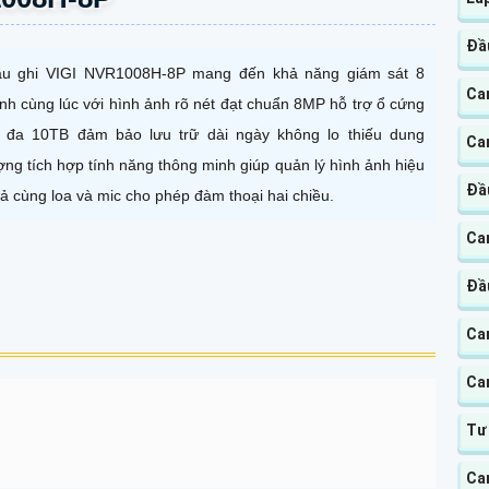
Đầ
u ghi VIGI NVR1008H-8P mang đến khả năng giám sát 8
Cam
nh cùng lúc với hình ảnh rõ nét đạt chuẩn 8MP hỗ trợ ổ cứng
i đa 10TB đảm bảo lưu trữ dài ngày không lo thiếu dung
Cam
ợng tích hợp tính năng thông minh giúp quản lý hình ảnh hiệu
Đầu
ả cùng loa và mic cho phép đàm thoại hai chiều.
Ca
Đầ
Ca
Ca
Tư
Ca