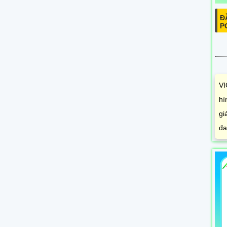
Đ
P
VI
hì
gi
đa