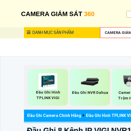
CAMERA GIÁM SÁT
360
DANH MỤC
SẢN PHẨM
CAMERA GIÁM
Đầu Ghi Hình
Đầu Ghi NVR Dahua
Camer
TPLINK VIGI
Trộm H
Đầu Ghi Camera Chính Hãng
Đầu Ghi Hình TPLINK VI
Đầu Ghi 8 Kênh IP VIGI NVR