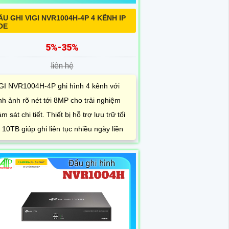
ẦU GHI VIGI NVR1004H-4P 4 KÊNH IP
OE
5%-35%
liên hệ
GI NVR1004H-4P ghi hình 4 kênh với
nh ảnh rõ nét tới 8MP cho trải nghiệm
ám sát chi tiết. Thiết bị hỗ trợ lưu trữ tối
 10TB giúp ghi liên tục nhiều ngày liền