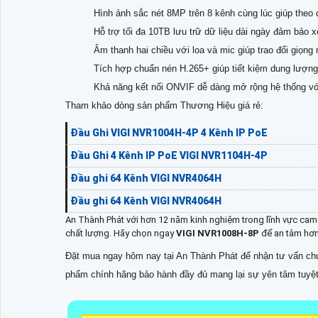
Hình ảnh sắc nét 8MP trên 8 kênh cùng lúc giúp theo d
Hỗ trợ tối đa 10TB lưu trữ dữ liệu dài ngày đảm bảo x
Âm thanh hai chiều với loa và mic giúp trao đổi giọng n
Tích hợp chuẩn nén H.265+ giúp tiết kiệm dung lượn
Khả năng kết nối ONVIF dễ dàng mở rộng hệ thống vớ
Tham khảo dòng sản phẩm Thương Hiệu giá rẻ:
Đầu Ghi VIGI NVR1004H-4P 4 Kênh IP PoE
Đầu Ghi 4 Kênh IP PoE VIGI NVR1104H-4P
Đầu ghi 64 Kênh VIGI NVR4064H
Đầu ghi 64 Kênh VIGI NVR4064H
An Thành Phát với hơn 12 năm kinh nghiệm trong lĩnh vực came
chất lượng. Hãy chọn ngay
VIGI NVR1008H-8P
để an tâm hơn
Đặt mua ngay hôm nay tại An Thành Phát để nhận tư vấn chu
phẩm chính hãng bảo hành đầy đủ mang lại sự yên tâm tuyệt