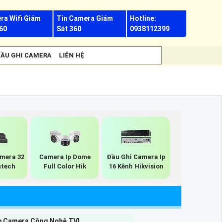
ra Wifi Giám
Tin Camera Giám
Hotline:
60
Sát 360
0938112399
ẦU GHI CAMERA
LIÊN HỆ
mera 32
Camera Ip Dome
Đầu Ghi Camera Ip
ntech
Full Color Hik
16 Kênh Hikvision
p Camera Công Nghệ TVI