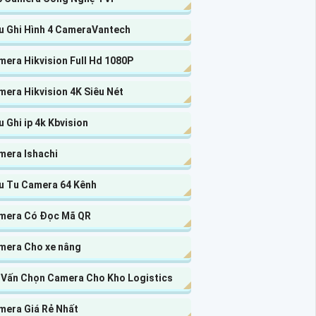
u Ghi Hình 4 CameraVantech
era Hikvision Full Hd 1080P
era Hikvision 4K Siêu Nét
 Ghi ip 4k Kbvision
mera Ishachi
u Tu Camera 64 Kênh
mera Có Đọc Mã QR
mera Cho xe nâng
 Vấn Chọn Camera Cho Kho Logistics
mera Giá Rẻ Nhất