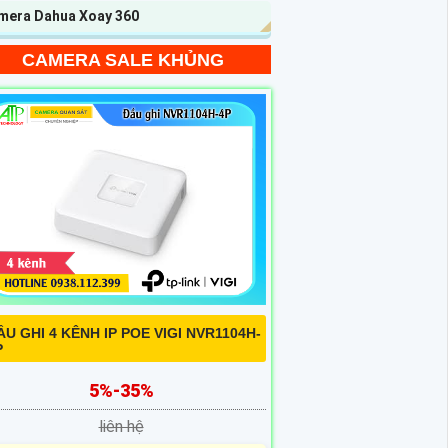
mera Dahua Xoay 360
CAMERA SALE KHỦNG
ẦU GHI 4 KÊNH IP POE VIGI NVR1104H-
P
5%-35%
liên hệ