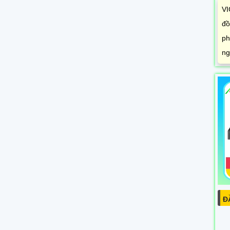
VI
đồ
ph
ng
Đ