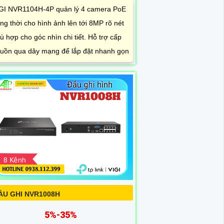
GI NVR1104H-4P quản lý 4 camera PoE
ng thời cho hình ảnh lên tới 8MP rõ nét
ù hợp cho góc nhìn chi tiết. Hỗ trợ cấp
uồn qua dây mạng để lắp đặt nhanh gọn
ẦU GHI NVR1008H
5%-35%