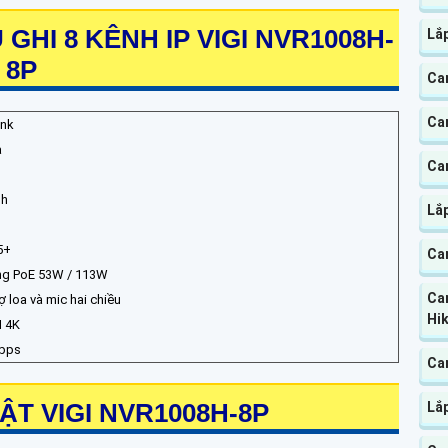
HI 8 KÊNH IP VIGI NVR1008H-
Lắ
8P
Ca
Ca
ink
a
Ca
nh
Lắp
B
5+
Ca
ng PoE 53W / 113W
Ca
ợ loa và mic hai chiều
Hik
 4K
bps
Ca
ẬT VIGI NVR1008H-8P
Lắ