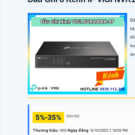
Đầ
kê
tố
lư
qu
5%-35%
liên hệ
Thương hiệu:
VIGI
Ngày đăng:
9/10/2025 1:18:02 PM