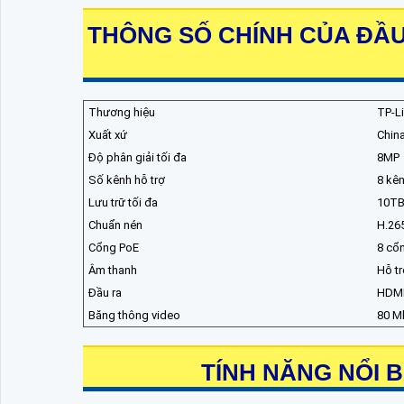
THÔNG SỐ CHÍNH CỦA ĐẦU G
Thương hiệu
TP-L
Xuất xứ
Chin
Độ phân giải tối đa
8MP
Số kênh hỗ trợ
8 kê
Lưu trữ tối đa
10T
Chuẩn nén
H.26
Cổng PoE
8 cổ
Âm thanh
Hỗ tr
Đầu ra
HDMI
Băng thông video
80 M
TÍNH NĂNG NỔI B