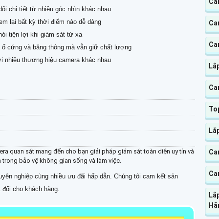
Ca
õi chi tiết từ nhiều góc nhìn khác nhau
em lại bất kỳ thời điểm nào dễ dàng
Cam
ói tiện lợi khi giám sát từ xa
Ca
g ổ cứng và băng thông mà vẫn giữ chất lượng
i nhiều thương hiệu camera khác nhau
Lắ
Ca
Top
Lắ
ra quan sát mang đến cho bạn giải pháp giám sát toàn diện uy tín và
Ca
 trong bảo vệ không gian sống và làm việc.
Ca
yên nghiệp cùng nhiều ưu đãi hấp dẫn. Chúng tôi cam kết sản
 đối cho khách hàng.
Lắ
Hã