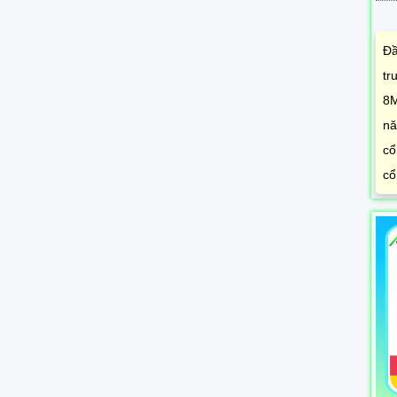
Đầ
tr
8M
nă
cổ
cổ