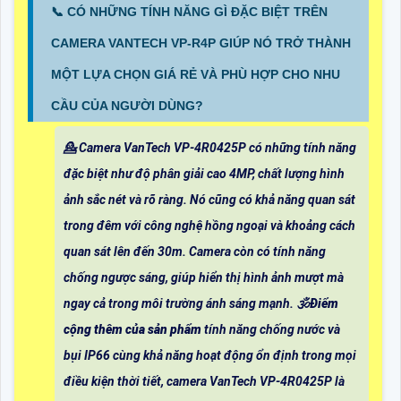
📞 CÓ NHỮNG TÍNH NĂNG GÌ ĐẶC BIỆT TRÊN
CAMERA VANTECH VP-R4P GIÚP NÓ TRỞ THÀNH
MỘT LỰA CHỌN GIÁ RẺ VÀ PHÙ HỢP CHO NHU
CẦU CỦA NGƯỜI DÙNG?
💁 Camera VanTech VP-4R0425P có những tính năng
đặc biệt như độ phân giải cao 4MP, chất lượng hình
ảnh sắc nét và rõ ràng. Nó cũng có khả năng quan sát
trong đêm với công nghệ hồng ngoại và khoảng cách
quan sát lên đến 30m. Camera còn có tính năng
chống ngược sáng, giúp hiển thị hình ảnh mượt mà
ngay cả trong môi trường ánh sáng mạnh. 🕉️
Điểm
cộng thêm của sản phẩm
tính năng chống nước và
bụi IP66 cùng khả năng hoạt động ổn định trong mọi
điều kiện thời tiết, camera VanTech VP-4R0425P là