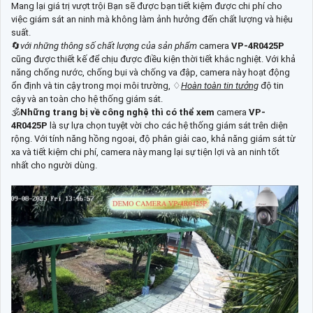
Mang lại giá trị vượt trội Bạn sẽ được bạn tiết kiệm được chi phí cho
việc giám sát an ninh mà không làm ảnh hưởng đến chất lượng và hiệu
suất.
🔄
với những thông số chất lượng của sản phẩm
camera
VP-4R0425P
cũng được thiết kế để chịu được điều kiện thời tiết khắc nghiệt. Với khả
năng chống nước, chống bụi và chống va đập, camera này hoạt động
ổn định và tin cậy trong mọi môi trường, ♢
Hoàn toàn tin tưởng
độ tin
cậy và an toàn cho hệ thống giám sát.
🕉️
Những trang bị về công nghệ thì có thể xem
camera
VP-
4R0425P
là sự lựa chọn tuyệt vời cho các hệ thống giám sát trên diện
rộng. Với tính năng hồng ngoại, độ phân giải cao, khả năng giám sát từ
xa và tiết kiệm chi phí, camera này mang lại sự tiện lợi và an ninh tốt
nhất cho người dùng.