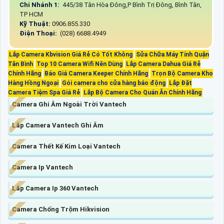
Chi Nhánh 1:
445/38 Tân Hòa Đông,P Bình Trị Đông, Bình Tân,
TP HCM
Kỹ Thuật:
0906.855.330
Điện Thoại:
(028) 6688.4949
Lắp Camera Kbvision Giá Rẻ Có Tốt Không
Sửa Chữa Máy Tính Quận
Tân Bình
Top 10 Camera Wifi Nên Dùng
Lắp Camera Dahua Giá Rẻ
Chính Hãng
Báo Giá Camera Keeper Chính Hãng
Trọn Bộ Camera Kho
Hàng Hồng Ngoại
Gói camera cho cửa hàng báo động
Lắp Đặt
Camera Tiệm Spa Giá Rẻ
Lắp Bộ Camera Cho Quán Ăn Chính Hãng
Camera Ghi Âm Ngoài Trời Vantech
Lắp Camera Vantech Ghi Âm
Camera Thết Kế Kim Loại Vantech
Camera Ip Vantech
Lắp Camera Ip 360 Vantech
Camera Chống Trộm Hikvision