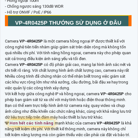
- Hồng ngoại 100m
- Chống ngược sáng 130dB WDR
- Hỗ trợ ONVIF / PoE / IP66
VP-4R0425P
THƯỚNG SỬ DỤNG Ở ĐÂU
Camera
VP-4R0425P
là một camera hồng ngoại IP được thiết kế với
công nghệ tiên tiến nhằm giúp giám sát trên diện rộng mà không tốn
quá nhiều chi phí. Với tính năng hồng ngoại, camera này cho phép quan
sát cả trong điều kiện ánh sáng yếu và tối đen.
Camera
VP-4R0425P
có độ phân giải cao, mang lại hình ảnh sắc nét và
chi tiết rõ ràng. Với chất lượng hình ảnh chất lượng cao, camera này rất
Nhiều công trình đã chứng nhận có thể nhận biết trong việc giám sát
các khu vực rộng lớn như nhà xưởng, cầu đường, bãi đậu xe hay trong
việc quản lý các công trình xây dựng.
Với kết hợp giữa công nghệ IP và hồng ngoại, camera
VP-4R0425P
cho
phép bạn giám sát từ xa chỉ với máy tính hoặc điện thoại thông minh.
Bạn có thể xem trực tiếp hình ảnh từ camera này, quay video và chụp
ảnh cũng như điều khiển các chức năng khác, cùng với khả năng lưu trữ
dữ liệu trực tiếp trên đám mây hoặc thiết bị lưu trữ khác.
️🕎
Hơn hết các tính năng
mạnh khác của camera
VP-4R0425P
là khả
năng tiết kiệm chi phí. Với thiết kế thông minh, camera này không chỉ
tiết kiệm năng lượng mà còn giảm thiểu việc cần phải cài đặt và bảo trì.