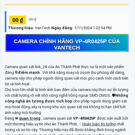
00 ₫
00 ₫
Thương hiệu:
VanTech
Ngày đăng:
1/11/2024 1:22:54 PM
CAMERA CHÍNH HÃNG
VP-4R0425P
CỦA
VANTECH
Camera quan sát link_28 của An Thành Phát thực sự là một sản phẩm
đáng ®️
điểm mạnh
. Với khả năng xoay và zoom thu phóng dễ dàng,
camera này cho phép người dùng quan sát mọi góc cạnh một cách tiện
lợi và linh hoạt.
Chú trọn lớn nhất là hình ảnh ban đêm của camera này thực sự ấn tượng
với chất lượng rõ nét nhờ công nghệ hồng ngoại SMD CMOS. 🛡
Những
công nghệ ấn tượng được tích hợp
cho phép người dùng giám sát
mọi hoạt động xảy ra trong khu vực quan sát mà không bị hạn chế bởi
ánh sáng môi trường.
Đáng ₩
quan trọng
, camera quan sát
VP-4R0425P
được sản xuất bởi
một thương hiệu uy tín như An Thành Phát, ♢
Hoàn toàn tin tưởng
chất
lượng và sự tin cậy. Thương hiệu này đã được khẳng định trong ngành