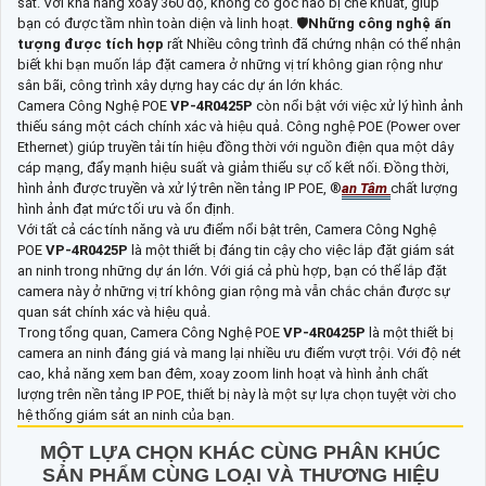
sát. Với khả năng xoay 360 độ, không có góc nào bị che khuất, giúp
bạn có được tầm nhìn toàn diện và linh hoạt. 🛡
Những công nghệ ấn
tượng được tích hợp
rất Nhiều công trình đã chứng nhận có thể nhận
biết khi bạn muốn lắp đặt camera ở những vị trí không gian rộng như
sân bãi, công trình xây dựng hay các dự án lớn khác.
Camera Công Nghệ POE
VP-4R0425P
còn nổi bật với việc xử lý hình ảnh
thiếu sáng một cách chính xác và hiệu quả. Công nghệ POE (Power over
Ethernet) giúp truyền tải tín hiệu đồng thời với nguồn điện qua một dây
cáp mạng, đẩy mạnh hiệu suất và giảm thiểu sự cố kết nối. Đồng thời,
hình ảnh được truyền và xử lý trên nền tảng IP POE, ®️
an Tâm
chất lượng
hình ảnh đạt mức tối ưu và ổn định.
Với tất cả các tính năng và ưu điểm nổi bật trên, Camera Công Nghệ
POE
VP-4R0425P
là một thiết bị đáng tin cậy cho việc lắp đặt giám sát
an ninh trong những dự án lớn. Với giá cả phù hợp, bạn có thể lắp đặt
camera này ở những vị trí không gian rộng mà vẫn chắc chắn được sự
quan sát chính xác và hiệu quả.
Trong tổng quan, Camera Công Nghệ POE
VP-4R0425P
là một thiết bị
camera an ninh đáng giá và mang lại nhiều ưu điểm vượt trội. Với độ nét
cao, khả năng xem ban đêm, xoay zoom linh hoạt và hình ảnh chất
lượng trên nền tảng IP POE, thiết bị này là một sự lựa chọn tuyệt vời cho
hệ thống giám sát an ninh của bạn.
MỘT LỰA CHỌN KHÁC CÙNG PHÂN KHÚC
SẢN PHẨM CÙNG LOẠI VÀ THƯƠNG HIỆU