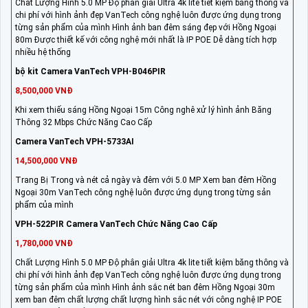
Chất Lượng Hình 5.0 MP Độ phân giải Ultra 4k lite tiết kiệm băng thông và
chi phí với hình ảnh đẹp VanTech công nghệ luôn được ứng dụng trong
từng sản phẩm của mình Hình ảnh ban đêm sáng đẹp với Hồng Ngoại
80m Được thiết kế với công nghệ mới nhất là IP POE Dễ dàng tích hợp
nhiều hệ thống
bộ kit Camera VanTech VPH-B046PIR
8,500,000 VNĐ
Khi xem thiếu sáng Hồng Ngoại 15m Công nghê xử lý hình ảnh Băng
Thông 32 Mbps Chức Năng Cao Cấp
Camera VanTech VPH-5733AI
14,500,000 VNĐ
Trang Bị Trong và nét cả ngày và đêm với 5.0 MP Xem ban đêm Hồng
Ngoại 30m VanTech công nghệ luôn được ứng dụng trong từng sản
phẩm của mình
VPH-522PIR Camera VanTech Chức Năng Cao Cấp
1,780,000 VNĐ
Chất Lượng Hình 5.0 MP Độ phân giải Ultra 4k lite tiết kiệm băng thông và
chi phí với hình ảnh đẹp VanTech công nghệ luôn được ứng dụng trong
từng sản phẩm của mình Hình ảnh sắc nét ban đêm Hồng Ngoại 30m
xem ban đêm chất lượng chất lượng hình sắc nét với công nghệ IP POE