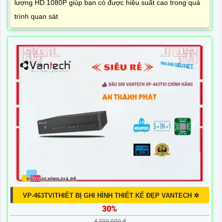
lượng HD 1080P giúp bạn có được hiệu suất cao trong quá
trình quan sát
VP-463TVITHIẾT BỊ GHI HÌNH THIẾT KẾ ĐẸP VANTECH ✲
30%
4,200,000 ₫