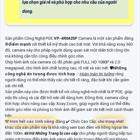
lựa chọn giá rẻ và phù hợp cho nhu cầu của người
dùng.
Sản phẩm Công Nghệ POE
VP-4R0425P
Camera là một sản phẩm đáng
®️
điểm mạnh
với thiết kế mỹ thuật cao bắt mắt. Với khả năng xoay 360
độ, camera này cho phép người dùng quan sát một diện tích rộng lớn
mà không cần tốn công điều chỉnh góc nhìn.
Chip hình ảnh của camera có độ phân giải FULL HD 1080P và 2.0
megapixel, cho hình ảnh chất lượng cao, rõ nét và sắc nét. 🛡
Những
công nghệ ấn tượng được tích hợp
♢
Hoàn toàn tin tưởng
rằng
người dùng có thể nhìn thấy các chi tiết rõ ràng, đặc biệt khi cần giám
sát chi tiết.
Sản phẩm này còn được thiết kế với công nghệ mới nhất là IP POE, giúp
việc thi công và cài đặt trở nên dễ dàng hơn. Đồng thời, camera cũng
tích hợp chức năng cao cấp Xoay Zoom, giúp người dùng có thể điều
chỉnh góc nhìn và phóng to hình ảnh để giám sát chi tiết một cách thuận
tiện.
️🕎
Hơn hết các tính năng
đáng ✔️ Chức Cao Cấp
chú trọng nhất
khác của sản phẩm này là khả năng xem ban đêm với hồng ngoại lên
đến 100m. 📸
Với Những Trang bị cao cấp
cho phép người dùng tiếp tục
giám sát trong điều kiện ánh sáng yếu hoặc trong đêm tối mà không