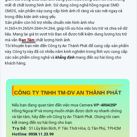
mất đi chất lượng hình ảnh. Sử dụng công nghệ hồng ngoại SMD
CMOS, sản phẩm này cung cấp hình ảnh rõ ràng và sắc nét ngay cả
trong điều kiện ánh sáng yếu.
Sản phẩm còn hỗ trợ nhiều chuẩn nén hình ảnh như
H.265+/H.265/H.264+/H.264, giúp tối ưu hóa việc lưu trữ và chia sẻ dữ
liệu. Mang lại giá trị vượt trội Bạn sẽ được tiết kiệm dung lượng lưu trữ
mà vẫn ®️
an Tâm
chất lượng hình ảnh.
Tôi khuyên bạn nên đến Công ty An Thành Phát để cung cấp sản phẩm
này. Công ty này đã có nhiều năm kinh nghiệm trong lĩnh vực cung cấp
các sản phẩm công nghệ và
khẳng định
mang đến sự hài lòng cho
khách hàng.
CÔNG TY TNHH TM-DV AN THÀNH PHÁT
Nếu bạn đang quan tâm đến việc mua Camera
VP-4R0425P
Hồng Ngoại IP và mong muốn nhận được dịch vụ nhanh chóng
và tận tâm, hãy đến với Công ty An Thành Phát. Chúng tôi cam
kết mang đến sự hài lòng cho bạn.
Trụ Sở:
51 Lũy Bán Bích, P. Tân Thới Hòa, Q.Tân Phú, TP.HCM
Hotline: 0938.11.23.99