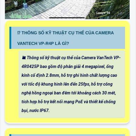
⁉️ THÔNG SỐ KỸ THUẬT CỤ THỂ CỦA CAMERA
VANTECH VP-R4P LÀ GÌ?
🐌 Thông số kỹ thuật cụ thể của Camera VanTech VP-
4R0425P bao gồm độ phân giải 4 megapixel, ống
kính cố định 2.8mm, hỗ trợ ghi hình chất lượng cao
với tốc độ khung hình lên đến 25fps, hỗ trợ công
nghệ hồng ngoại ban đêm tới khoảng cách 30 mét,
tích hợp hỗ trợ kết nối mạng PoE và thiết kế chống
bụi, nước IP67.