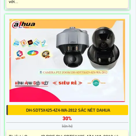
với...
DH-SDT5X425-4Z4-WA-2812 SẮC NÉT DAHUA
30%
liên hệ