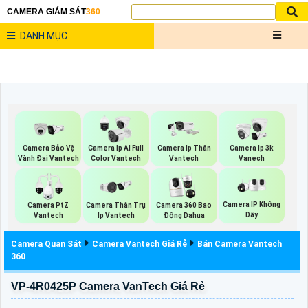
CAMERA GIÁM SÁT
360
DANH MỤC
Camera Bảo Vệ
Camera Ip AI Full
Camera Ip Thân
Camera Ip 3k
Vành Đai Vantech
Color Vantech
Vantech
Vanech
Camera IP Không
Camera PtZ
Camera Thân Trụ
Camera 360 Bao
Dây
Vantech
Ip Vantech
Động Dahua
Camera Quan Sát
Camera Vantech Giá Rẻ
Bán Camera Vantech
360
VP-4R0425P Camera VanTech Giá Rẻ