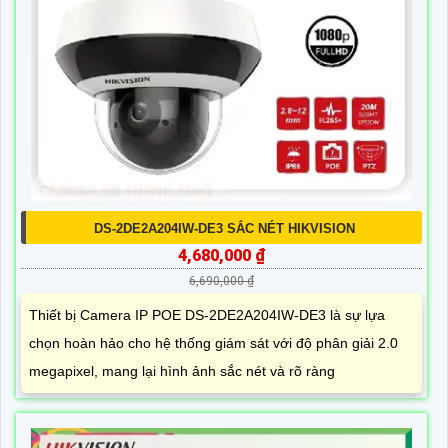
DS-2DE2A204IW-DE3 SẮC NÉT HIKVISION
4,680,000 ₫
6,690,000 ₫
Thiết bị Camera IP POE DS-2DE2A204IW-DE3 là sự lựa
chọn hoàn hảo cho hệ thống giám sát với độ phân giải 2.0
megapixel, mang lại hình ảnh sắc nét và rõ ràng