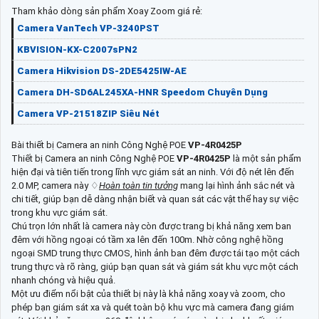
Tham khảo dòng sản phẩm Xoay Zoom giá rẻ:
Camera VanTech VP-3240PST
KBVISION-KX-C2007sPN2
Camera Hikvision DS-2DE5425IW-AE
Camera DH-SD6AL245XA-HNR Speedom Chuyên Dụng
Camera VP-21518ZIP Siêu Nét
Bài thiết bị Camera an ninh Công Nghệ POE
VP-4R0425P
Thiết bị Camera an ninh Công Nghệ POE
VP-4R0425P
là một sản phẩm
hiện đại và tiên tiến trong lĩnh vực giám sát an ninh. Với độ nét lên đến
2.0 MP, camera này ♢
Hoàn toàn tin tưởng
mang lại hình ảnh sắc nét và
chi tiết, giúp bạn dễ dàng nhận biết và quan sát các vật thể hay sự việc
trong khu vực giám sát.
Chú trọn lớn nhất là camera này còn được trang bị khả năng xem ban
đêm với hồng ngoại có tầm xa lên đến 100m. Nhờ công nghệ hồng
ngoại SMD trung thực CMOS, hình ảnh ban đêm được tái tạo một cách
trung thực và rõ ràng, giúp bạn quan sát và giám sát khu vực một cách
nhanh chóng và hiệu quả.
Một ưu điểm nổi bật của thiết bị này là khả năng xoay và zoom, cho
phép bạn giám sát xa và quét toàn bộ khu vực mà camera đang giám