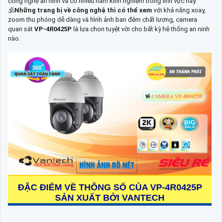
công nghệ an ninh và có nhiều năm kinh nghiệm trong lĩnh vực này.
🕉️
Những trang bị về công nghệ thì có thể xem
với khả năng xoay,
zoom thu phóng dễ dàng và hình ảnh ban đêm chất lượng, camera
quan sát
VP-4R0425P
là lựa chọn tuyệt vời cho bất kỳ hệ thống an ninh
nào.
ĐẶC ĐIỂM VỀ THÔNG SỐ CỦA
VP-4R0425P
SẢN XUẤT BỞI VANTECH