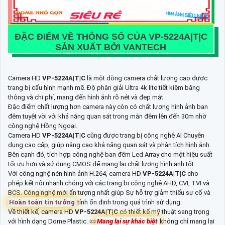
ĐẶC ĐIỂM VỀ THÔNG SỐ CỦA
VP-5224A|T|C
SẢN XUẤT BỞI VANTECH
Camera HD
VP-5224A|T|C
là một dòng camera chất lượng cao được
trang bị cấu hình mạnh mẽ. Độ phân giải Ultra 4k lite tiết kiệm băng
thông và chi phí, mang đến hình ảnh rõ nét và đẹp mắt.
Đặc điểm chất lượng hơn camera này còn có chất lượng hình ảnh ban
đêm tuyệt vời với khả năng quan sát trong màn đêm lên đến 30m nhờ
công nghệ Hồng Ngoại.
Camera HD
VP-5224A|T|C
cũng được trang bị công nghệ AI Chuyên
dụng cao cấp, giúp nâng cao khả năng quan sát và phân tích hình ảnh.
Bên cạnh đó, tích hợp công nghệ ban đêm Led Array cho một hiệu suất
tối ưu hơn và sử dụng CMOS để mang lại chất lượng hình ảnh tốt.
Với công nghệ nén hình ảnh H.264, camera HD
VP-5224A|T|C
cho
phép kết nối nhanh chóng với các trang bị công nghệ AHD, CVI, TVI và
BCS. Công nghệ mới ấn tượng nhất giúp Sự hỗ trợ giảm thiểu sự cố và
Hoàn toàn tin tưởng
tính ổn định trong quá trình sử dụng.
Về thiết kế, camera HD
VP-5224A|T|C
có thiết kế mỹ thuật sang trọng
với hình dạng Dome Plastic. 📜
Mang lại sự khác biệt
không chỉ mang lại