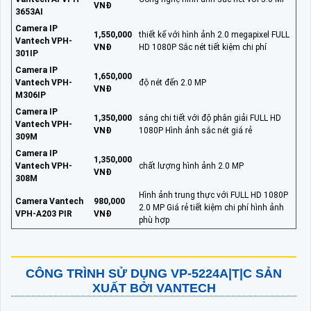
VNĐ
3653AI
Camera IP
1,550,000
thiết kế với hình ảnh 2.0 megapixel FULL
Vantech VPH-
VNĐ
HD 1080P Sắc nét tiết kiệm chi phí
301IP
Camera IP
1,650,000
Vantech VPH-
độ nét đến 2.0 MP
VNĐ
M306IP
Camera IP
1,350,000
sáng chi tiết với độ phân giải FULL HD
Vantech VPH-
VNĐ
1080P Hình ảnh sắc nét giá rẻ
309M
Camera IP
1,350,000
Vantech VPH-
chất lượng hình ảnh 2.0 MP
VNĐ
308M
Hình ảnh trung thực với FULL HD 1080P
Camera Vantech
980,000
2.0 MP Giá rẻ tiết kiệm chi phí hình ảnh
VPH-A203 PIR
VNĐ
phù hợp
CÔNG TRÌNH SỬ DỤNG
VP-5224A|T|C
SẢN
XUẤT BỞI VANTECH