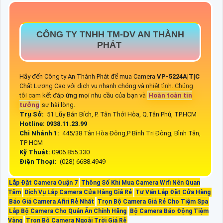
CÔNG TY TNHH TM-DV AN THÀNH
PHÁT
Hãy đến Công ty An Thành Phát để mua Camera
VP-5224A|T|C
Chất Lượng Cao với dịch vụ nhanh chóng và nhiệt tình. Chúng
tôi cam kết đáp ứng mọi nhu cầu của bạn và
Hoàn toàn tin
tưởng
sự hài lòng.
Trụ Sở:
51 Lũy Bán Bích, P. Tân Thới Hòa, Q.Tân Phú, TP.HCM
Hotline: 0938.11.23.99
Chi Nhánh 1:
445/38 Tân Hòa Đông,P Bình Trị Đông, Bình Tân,
TP HCM
Kỹ Thuật:
0906.855.330
Điện Thoại:
(028) 6688.4949
Lắp Đặt Camera Quận 7
Thông Số Khi Mua Camera Wifi Nên Quan
Tâm
Dịch Vụ Lắp Camera Cửa Hàng Giá Rẻ
Tư Vấn Lắp Đặt Cửa Hàng
Báo Giá Camera Afiri Rẻ Nhất
Trọn Bộ Camera Giá Rẻ Cho Tiệm Spa
Lắp Bộ Camera Cho Quán Ăn Chính Hãng
Bộ Camera Báo Động Tiệm
Vàng
Trọn Bộ Camera Ngoài Trời Giá Rẻ