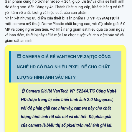
Sản phẩm cũng hỗ trợ nén video H.264, giúp lưu trữ và chia sẻ hình ảnh
dễ dàng hơn. đến Công ty An Thành Phát cung cấp, khách hàng có thể
yên tâm về chất lượng và hiệu suất của sản phẩm.
Nhận xét những ưu điểm của thiết bị sản phẩm HD
VP-5224A|T|C
là
một camera mỹ thuật Dome Plastic chất lượng cao, với độ phân giải 5.0
MP và công nghệ tiên tiến. Với khả năng giám sát hiệu quả cả ban ngày
và ban đêm, thiết bị này sẽ là một lựa chọn tuyệt vời cho việc bảo vệ và
giám sát an ninh.
😇 CAMERA GIÁ RẺ VANTECH VP-2A|T|C CÔNG
NGHỆ HD CÓ BAO NHIÊU PIXEL ĐỂ CHO CHẤT
LƯỢNG HÌNH ẢNH SẮC NÉT?
👌 Camera Giá Rẻ VanTech VP-5224A|T|C Công Nghệ
HD được trang bị cảm biến hình ảnh 2.0 Megapixel,
với độ phân giải cao như vậy, camera này cho chất
lượng hình ảnh rất sắc nét và chi tiết. Độ phân giải
của camera là biểu thị số pixel trên mỗi ảnh ghi lại.