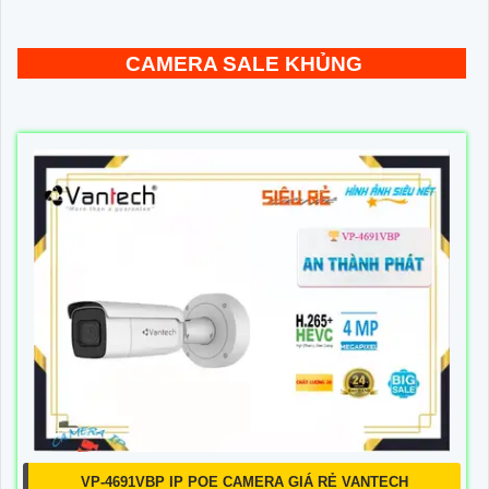
CAMERA SALE KHỦNG
VP-4691VBP IP POE CAMERA GIÁ RẺ VANTECH