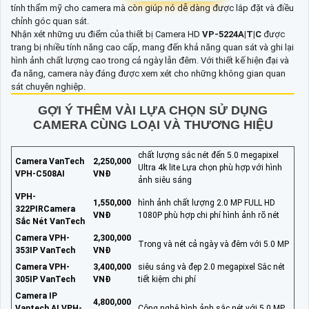
tính thẩm mỹ cho camera mà còn giúp nó dễ dàng được lắp đặt và điều
chỉnh góc quan sát.
Nhận xét những ưu điểm của thiết bị Camera HD
VP-5224A|T|C
được
trang bị nhiều tính năng cao cấp, mang đến khả năng quan sát và ghi lại
hình ảnh chất lượng cao trong cả ngày lẫn đêm. Với thiết kế hiện đại và
đa năng, camera này đáng được xem xét cho những không gian quan
sát chuyên nghiệp.
GỢI Ý THÊM VÀI LỰA CHỌN SỬ DỤNG
CAMERA CÙNG LOẠI VÀ THƯƠNG HIỆU
chất lượng sắc nét đến 5.0 megapixel
Camera VanTech
2,250,000
Ultra 4k lite Lựa chọn phù hợp với hình
VPH-C508AI
VNĐ
ảnh siêu sáng
VPH-
1,550,000
hình ảnh chất lượng 2.0 MP FULL HD
322PIRCamera
VNĐ
1080P phù hợp chi phí hình ảnh rõ nét
Sắc Nét VanTech
Camera VPH-
2,300,000
Trong và nét cả ngày và đêm với 5.0 MP
353IP VanTech
VNĐ
Camera VPH-
3,400,000
siêu sáng và đẹp 2.0 megapixel Sắc nét
305IP VanTech
VNĐ
tiết kiệm chi phí
Camera IP
4,800,000
Vantech AI VPH-
Công nghệ hình ảnh sắc nét với 5.0 MP