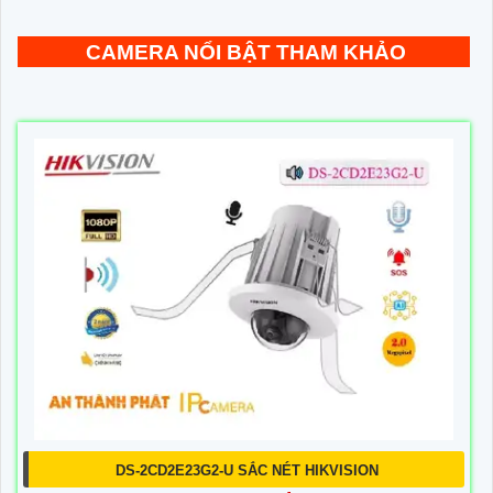
CAMERA NỔI BẬT THAM KHẢO
DS-2CD2E23G2-U SẮC NÉT HIKVISION