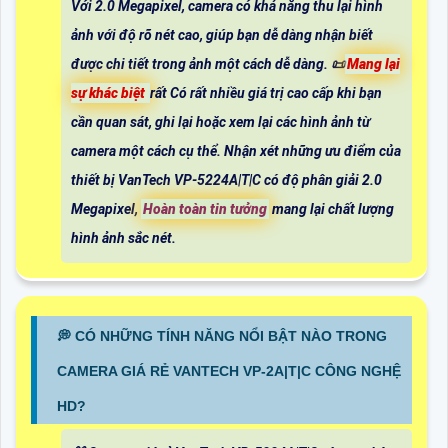
Với 2.0 Megapixel, camera có khả năng thu lại hình
ảnh với độ rõ nét cao, giúp bạn dễ dàng nhận biết
được chi tiết trong ảnh một cách dễ dàng. 📜
Mang lại
sự khác biệt
rất Có rất nhiều giá trị cao cấp khi bạn
cần quan sát, ghi lại hoặc xem lại các hình ảnh từ
camera một cách cụ thể. Nhận xét những ưu điểm của
thiết bị VanTech VP-5224A|T|C có độ phân giải 2.0
Megapixel,
Hoàn toàn tin tưởng
mang lại chất lượng
hình ảnh sắc nét.
️💭 CÓ NHỮNG TÍNH NĂNG NỔI BẬT NÀO TRONG
CAMERA GIÁ RẺ VANTECH VP-2A|T|C CÔNG NGHỆ
HD?