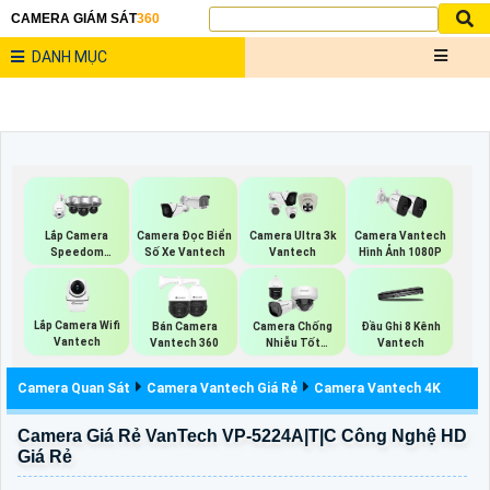
CAMERA GIÁM SÁT
360
DANH MỤC
Lắp Camera
Camera Đọc Biển
Camera Ultra 3k
Camera Vantech
Speedom
Số Xe Vantech
Vantech
Hình Ảnh 1080P
Vantech
Lắp Camera Wifi
Bán Camera
Camera Chống
Đầu Ghi 8 Kênh
Vantech
Vantech 360
Nhiễu Tốt
Vantech
Vantech
Camera Quan Sát
Camera Vantech Giá Rẻ
Camera Vantech 4K
Camera Giá Rẻ VanTech VP-5224A|T|C Công Nghệ HD
Giá Rẻ