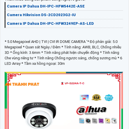
Camera IP Dahua DH-IPC-HFW5442E-ASE
Camera Hikvision DS-2CD2023G2-IU
Camera IP Dahua DH-IPC-HFW3249EP-AS-LED
* 5.0 Megapixel AHD | TVI | CVI IR DOME CAMERA '* Độ phân giải: 5.0
Megapixel * Quan sát Ngày / Đêm * Tính năng: AWB, BLC, Chống nhiễu
3D * Ống kính: 3.6mm * Tính năng phát hiện chuyển động * Tính năng
Che vùng riêng tư * Tính năng Chống ngược sáng, chống sương mù * 6
LED Array * Tầm xa hồng ngoại: 30m