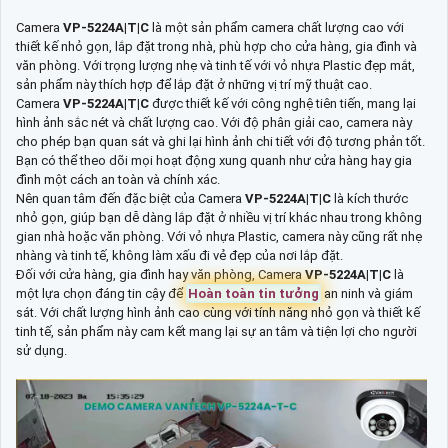
Camera
VP-5224A|T|C
là một sản phẩm camera chất lượng cao với
thiết kế nhỏ gọn, lắp đặt trong nhà, phù hợp cho cửa hàng, gia đình và
văn phòng. Với trọng lượng nhẹ và tinh tế với vỏ nhựa Plastic đẹp mắt,
sản phẩm này thích hợp để lắp đặt ở những vị trí mỹ thuật cao.
Camera
VP-5224A|T|C
được thiết kế với công nghệ tiên tiến, mang lại
hình ảnh sắc nét và chất lượng cao. Với độ phân giải cao, camera này
cho phép bạn quan sát và ghi lại hình ảnh chi tiết với độ tương phản tốt.
Bạn có thể theo dõi mọi hoạt động xung quanh như cửa hàng hay gia
đình một cách an toàn và chính xác.
Nên quan tâm đến đặc biệt của Camera
VP-5224A|T|C
là kích thước
nhỏ gọn, giúp bạn dễ dàng lắp đặt ở nhiều vị trí khác nhau trong không
gian nhà hoặc văn phòng. Với vỏ nhựa Plastic, camera này cũng rất nhẹ
nhàng và tinh tế, không làm xấu đi vẻ đẹp của nơi lắp đặt.
Đối với cửa hàng, gia đình hay văn phòng, Camera
VP-5224A|T|C
là
một lựa chọn đáng tin cậy để
Hoàn toàn tin tưởng
an ninh và giám
sát. Với chất lượng hình ảnh cao cùng với tính năng nhỏ gọn và thiết kế
tinh tế, sản phẩm này cam kết mang lại sự an tâm và tiện lợi cho người
sử dụng.