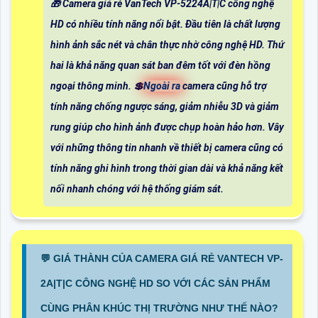
🎁 Camera giá rẻ VanTech VP-5224A|T|C công nghệ
HD có nhiều tính năng nổi bật. Đầu tiên là chất lượng
hình ảnh sắc nét và chân thực nhờ công nghệ HD. Thứ
hai là khả năng quan sát ban đêm tốt với đèn hồng
ngoại thông minh. 💲
Ngoài ra
camera cũng hỗ trợ
tính năng chống ngược sáng, giảm nhiễu 3D và giảm
rung giúp cho hình ảnh được chụp hoàn hảo hơn. Vây
với những thông tin nhanh về thiết bị camera cũng có
tính năng ghi hình trong thời gian dài và khả năng kết
nối nhanh chóng với hệ thống giám sát.
️💬 GIÁ THÀNH CỦA CAMERA GIÁ RẺ VANTECH VP-
2A|T|C CÔNG NGHỆ HD SO VỚI CÁC SẢN PHẨM
CÙNG PHÂN KHÚC THỊ TRƯỜNG NHƯ THẾ NÀO?