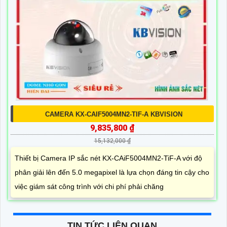
CAMERA KX-CAIF5004MN2-TIF-A KBVISION
9,835,800 ₫
15,132,000 ₫
Thiết bị Camera IP sắc nét KX-CAiF5004MN2-TiF-A với độ
phân giải lên đến 5.0 megapixel là lựa chọn đáng tin cậy cho
việc giám sát công trình với chi phí phải chăng
TIN TỨC LIÊN QUAN