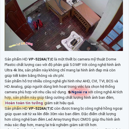
Sản phẩm HD
VP-5224A|T|C
là một thiết bị camera mỹ thuật Dome
Plastic chất lượng cao với độ phân giải 5.0 MP. Với công nghệ hình ảnh
Ultra 4k lite, sản phẩm này không chỉ mang lại hình ảnh đẹp mà còn
giúp tiết kiệm băng thông và chi phí.
Sản phẩm hỗ trợ nhiều công nghệ ghi hình như AHD, CVI, TVI, BCS và
HD Analog, giúp người dùng linh hoạt trong việc lựa chọn hệ thống
camera phù hợp với nhu cầu sử dụng. 💲
Ngoài ra
với công nghệ AI tích
hợp, sản phẩm này giúp tăng cường chất lượng hình ảnh ban đêm,
Hoàn toàn tin tưởng
giám sát hiệu quả.
Sản phẩm HD
VP-5224A|T|C
còn được trang bị công nghệ hồng ngoại
giúp quan sát từ xa lên đến 30m vào ban đêm. Đặc điểm chất lượng
hơn công nghệ ban đêm Led Array trung thực CMOS giúp thu hình ảnh
màu sắc đẹp hơn, mang lại trải nghiệm giám sát tốt hơn.