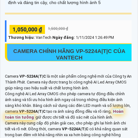
định và đáng tin cậy, cho chất lượng hình ảnh 5
1,050,000 ₫
1,500,000 ₫
Thương hiệu:
VanTech
Ngày đăng:
1/11/2024 1:26:49 PM
CAMERA CHÍNH HÃNG
VP-5224A|T|C
CỦA
VANTECH
Camera
VP-5224A|T|C
là một sản phẩm công nghệ mới của Công ty An
Thành Phát. Camera này được trang bị công nghệ AI Led Array CMOS
giúp nâng cao hiệu suất và chất lượng hình ảnh.
Công nghệ AI Led Array CMOS cho phép camera tự động điều chỉnh
ánh sáng và tối ưu hóa hình ảnh ngay cả trong những điều kiện ánh
sáng khó khăn. Bằng cách sử dụng các đèn LED mạnh và số lượng lớn,
camera
VP-5224A|T|C
tạo ra ánh sáng đồng đều và rõ ràng,
Hoàn
toàn tin tưởng
giữ được chi tiết và độ sắc nét của hình ảnh.
Camera này cung cấp độ phân giải cao, cho phép ghi lại hình ảnh chi
tiết và rõ nét. Đồng thời, camera
VP-5224A|T|C
có khả năng quan sát
trong ban đêm với khả năng nhìn xa xa hơn bằng công nghệ hồng