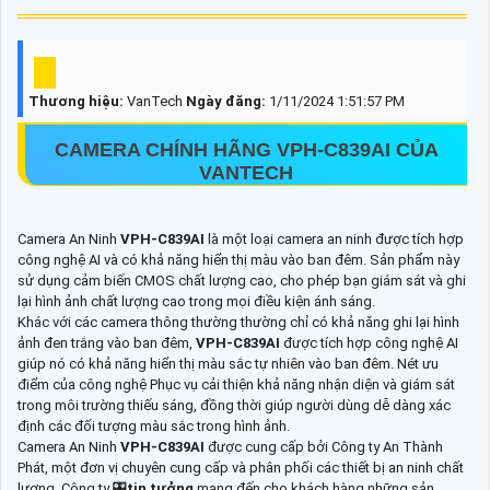
Thương hiệu:
VanTech
Ngày đăng:
1/11/2024 1:51:57 PM
CAMERA CHÍNH HÃNG
VPH-C839AI
CỦA
VANTECH
Camera An Ninh
VPH-C839AI
là một loại camera an ninh được tích hợp
công nghệ AI và có khả năng hiển thị màu vào ban đêm. Sản phẩm này
sử dụng cảm biến CMOS chất lượng cao, cho phép bạn giám sát và ghi
lại hình ảnh chất lượng cao trong mọi điều kiện ánh sáng.
Khác với các camera thông thường thường chỉ có khả năng ghi lại hình
ảnh đen trắng vào ban đêm,
VPH-C839AI
được tích hợp công nghệ AI
giúp nó có khả năng hiển thị màu sắc tự nhiên vào ban đêm. Nét ưu
điểm của công nghệ Phục vụ cải thiện khả năng nhận diện và giám sát
trong môi trường thiếu sáng, đồng thời giúp người dùng dễ dàng xác
định các đối tượng màu sắc trong hình ảnh.
Camera An Ninh
VPH-C839AI
được cung cấp bởi Công ty An Thành
Phát, một đơn vị chuyên cung cấp và phân phối các thiết bị an ninh chất
lượng. Công ty 🎛
tin tưởng
mang đến cho khách hàng những sản