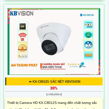
➠ KX-C8012S SẮC NÉT KBVISION
30%
2,180,000 ₫
Thiết bị Camera HD KX-C8012S mang đến chất lượng sắc