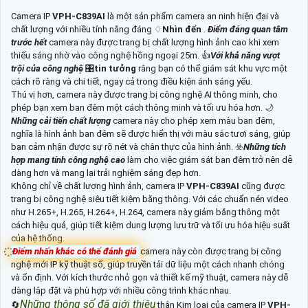
Camera IP
VPH-C839AI
là một sản phẩm camera an ninh hiện đại và
chất lượng với nhiều tính năng đáng ♢
Nhìn đến
.
Điểm đáng quan tâm
trước hết
camera này được trang bị chất lượng hình ảnh cao khi xem
thiếu sáng nhờ vào công nghệ hồng ngoại 25m. 👍
Với khả năng vượt
trội của công nghệ
🎛
tin tưởng
rằng bạn có thể giám sát khu vực một
cách rõ ràng và chi tiết, ngay cả trong điều kiện ánh sáng yếu.
Thú vị hơn, camera này được trang bị công nghệ AI thông minh, cho
phép bạn xem ban đêm một cách thông minh và tối ưu hóa hơn. 🌙
Những cải tiến chất lượng
camera này cho phép xem màu ban đêm,
nghĩa là hình ảnh ban đêm sẽ được hiển thị với màu sắc tươi sáng, giúp
bạn cảm nhận được sự rõ nét và chân thực của hình ảnh. ☣️
Những tích
hợp mang tính công nghệ cao
làm cho việc giám sát ban đêm trở nên dễ
dàng hơn và mang lại trải nghiệm sáng đẹp hơn.
Không chỉ về chất lượng hình ảnh, camera IP
VPH-C839AI
cũng được
trang bị công nghệ siêu tiết kiệm băng thông. Với các chuẩn nén video
như H.265+, H.265, H.264+, H.264, camera này giảm băng thông một
cách hiệu quả, giúp tiết kiệm dung lượng lưu trữ và tối ưu hóa hiệu suất
của hệ thống.
Điểm nhấn khác có thể đánh giá
camera này còn được trang bị công
nghệ mới IP kỹ thuật số, giúp truyền tải dữ liệu một cách nhanh chóng
và ổn định. Với kích thước nhỏ gọn và thiết kế mỹ thuật, camera này dễ
dàng lắp đặt và phù hợp với nhiều công trình khác nhau.
Những thông số đã giới thiệu
🔄
thân Kim loại của camera IP
VPH-