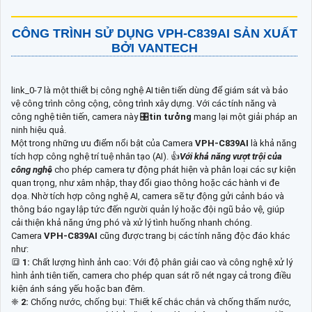
CÔNG TRÌNH SỬ DỤNG
VPH-C839AI
SẢN XUẤT
BỞI VANTECH
link_0-7 là một thiết bị công nghệ AI tiên tiến dùng để giám sát và bảo
vệ công trình công cộng, công trình xây dựng. Với các tính năng và
công nghệ tiên tiến, camera này 🎛
tin tưởng
mang lại một giải pháp an
ninh hiệu quả.
Một trong những ưu điểm nổi bật của Camera
VPH-C839AI
là khả năng
tích hợp công nghệ trí tuệ nhân tạo (AI). 👍
Với khả năng vượt trội của
công nghệ
cho phép camera tự động phát hiện và phân loại các sự kiện
quan trọng, như xâm nhập, thay đổi giao thông hoặc các hành vi đe
dọa. Nhờ tích hợp công nghệ AI, camera sẽ tự động gửi cảnh báo và
thông báo ngay lập tức đến người quản lý hoặc đội ngũ bảo vệ, giúp
cải thiện khả năng ứng phó và xử lý tình huống nhanh chóng.
Camera
VPH-C839AI
cũng được trang bị các tính năng độc đáo khác
như:
🔳
1:
Chất lượng hình ảnh cao: Với độ phân giải cao và công nghệ xử lý
hình ảnh tiên tiến, camera cho phép quan sát rõ nét ngay cả trong điều
kiện ánh sáng yếu hoặc ban đêm.
❈
2:
Chống nước, chống bụi: Thiết kế chắc chắn và chống thấm nước,