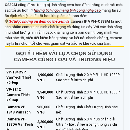
C839AI
cũng được trang bị tính năng xem ban đêm thông minh với màu
sắc tối ưu hơn. ♢
Những tích hợp mang tính công nghệ cao
mang lại sự
ổn định và hiệu suất tốt hơn khi giám sát ban đêm.
🛑
Sơ lược những ưu đểm có thể xem là
camera IP
VPH-C839AI
là một
sản phẩm camera an ninh chất lượng và đáng tin cậy. Với các tính năng
như chất lượng hình ảnh cao, khả năng xem ban đêm thông minh với
màu sắc tốt, siêu tiết kiệm băng thông và kết nối nhanh chóng, camera
này là lựa chọn tốt cho việc giám sát và bảo vệ khu vực của bạn.
GỢI Ý THÊM VÀI LỰA CHỌN SỬ DỤNG
CAMERA CÙNG LOẠI VÀ THƯƠNG HIỆU
VP-184CVP
1,900,000
Chất Lượng Hình 2.0 MP FULL HD 1080P
VanTech Thiết
VNĐ
Sắc nét tiết kiệm chi phí
kế Đẹp
VP-184C
1,540,000
Chất Lượng Hình 2.0 MP FULL HD 1080P
Camera Thiết
VNĐ
Sắc nét tiết kiệm chi phí
kế Đẹp
Camera VP-
980,000
Chất Lượng Hình Chất Lượng Hình sắc
184B VanTech
VNĐ
nét
Camera VP-
Chất Lượng Hình 5.0 MP Độ phân giải
2,200,000
183DA VanTech
Ultra 4k lite tiết kiệm băng thông và chi
VNĐ
✨
phí với hình ảnh đẹp