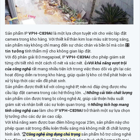
Sản phẩm IP
VPH-C839AI
là một lựa chọn tuyệt vời cho việc lắp đặt
camera trong kho hàng. Với thiết kế thân kim loại màu sắt trong sáng,
sản phẩm này không chỉ mang đến sự chắc chắn và bền bỉ mà còn 🎛
tin tưởng
tính thẩm mỹ cho không gian lắp đặt.
Với độ phân giải 8.0 megapixel, IP
VPH-C839AI
cho phép giám sát
từng chi tiết nhỏ một cách rõ nét và sắc nét. 👍
Với khả năng vượt trội
của công nghệ
rất mang nhiều tiện ích trong việc theo dõi và ghi lại các
hoạt động diễn ra trong kho hàng, giúp quản lý kho có thể phát hiện và
xử lý kịp thời các vấn đề phát sinh.
Sản phẩm được thiết kế với công nghệ IP, nên nó đáp ứng được nhu
cầu lắp đặt camera trong các hệ thống lớn. 🌙
Những cải tiến chất lượng
sản phẩm còn được trang bị công nghệ AI, giúp cải thiện hiệu suất
giám sát và nhận biết các sự kiện quan trọng. ☣️
Những tích hợp mang
tính công nghệ cao
làm cho IP
VPH-C839AI
trở thành một sự lựa chọn
lý tưởng cho các dự án cao cấp.
Với khả năng xem được ban đêm hồng ngoại 25m, sản phẩm này cho
phép quan sát trong điều kiện thiếu sáng mà không mất đi chất lượng
hình ảnh. ️🏆
Công nghệ ứng dụng chú trọng
sản phẩm hỗ trợ công nghệ