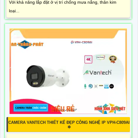
Với khả năng lắp đặt ở vị trí chống mưa nắng, thân kim
loại...
CAMERA VANTECH THIẾT KẾ ĐẸP CÔNG NGHỆ IP VPH-C809AI
✲