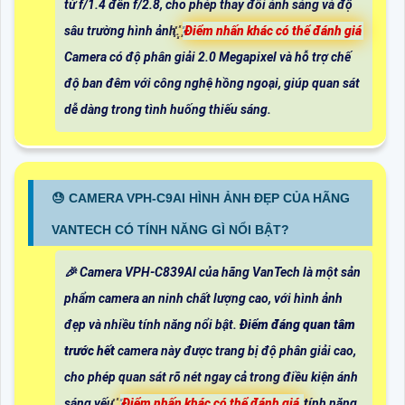
từ f/1.4 đến f/2.8, cho phép thay đổi ánh sáng và độ
sâu trường hình ảnh. ꙰
Điểm nhấn khác có thể đánh giá
Camera có độ phân giải 2.0 Megapixel và hỗ trợ chế
độ ban đêm với công nghệ hồng ngoại, giúp quan sát
dễ dàng trong tình huống thiếu sáng.
😓 CAMERA VPH-C9AI HÌNH ẢNH ĐẸP CỦA HÃNG
VANTECH CÓ TÍNH NĂNG GÌ NỔI BẬT?
️🎉 Camera VPH-C839AI của hãng VanTech là một sản
phẩm camera an ninh chất lượng cao, với hình ảnh
đẹp và nhiều tính năng nổi bật.
Điểm đáng quan tâm
trước hết
camera này được trang bị độ phân giải cao,
cho phép quan sát rõ nét ngay cả trong điều kiện ánh
sáng yếu. ꙰
Điểm nhấn khác có thể đánh giá
tính năng