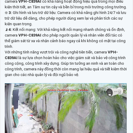
camera
VPH-C839AI
có khả năng hoạt động hiệu quả trong mọi điều
kiện thời tiết, an Tâm sự tin cậy và bền bỉ trong môi trường công trường.
❇️
3:
Ghi hình và lưu trữ dữ liệu: Camera có khả năng ghi hình 24/7 và lưu
trữ dữ liệu dễ dàng, cho phép người dùng xem lại và phân tích các sự
kiện quan trọng.
📡
4:
Kết nối mạng: Với khả năng kết nối mạng nhanh chóng và ổn định,
camera
VPH-C839AI
cho phép người quản lý và nhân viên đối tác có
thể giám sát từ xa và nhận cảnh báo ngay cả khi không có mặt tại công
trình.
Với những tính năng vượt trội và công nghệ tiên tiến, camera
VPH-
C839AI
là sự lựa chọn hoàn hảo cho việc giám sát và bảo vệ công trình
công cộng, công trình xây dựng. Giúp tin tưởng an ninh và an toàn cho
công trình, camera này đồng thời còn mang lại hiệu quả và tiết kiệm thời
gian cho các nhà quản lý và đội ngũ bảo vệ.