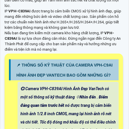
ban đêm có màu, giúp an Tâm hình ảnh sắc nét và chất lượng tốt mọi
lúc.
IP
VPH-C839AI
được trang bị cảm biến CMOS xử lý hình ảnh đẹp, giúp
mang đến những bức ảnh và video chất lượng cao. Sản phẩm còn hỗ
trợ các chuẩn nén hình ảnh như H.265+/H.265/H.264+/H.264, giúp tiết
kiệm băng thông mạng và không gian lưu trữ.
Nếu bạn đang tìm kiếm một camera kho hàng chất lượng, IP
VPH-
C839AI
là sự lựa chọn đáng cân nhắc. Đừng ngần ngại đến Công ty An
Thành Phát để cung cấp cho bạn sản phẩm này và hưởng những ưu
điểm và tiện ích mà nó mang lại.
📌 THÔNG SỐ KỸ THUẬT CỦA CAMERA VPH-C9AI
HÌNH ẢNH ĐẸP VANTECH BAO GỒM NHỮNG GÌ?
💞 Camera VPH-C839AI Hình Ảnh Đẹp VanTech có
một số thông số kỹ thuật đáng ♢
Nhìn đến
.
Điểm
đáng quan tâm trước hết
nó được trang bị cảm biến
hình ảnh 1/2.8 inch CMOS, mang lại hình ảnh rõ nét
và chi tiết. Tốc độ đóng mở khẩu độ có thể điều chỉnh