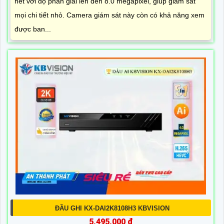
nét với độ phân giải lên đến 8.0 megapixel, giúp giám sát
mọi chi tiết nhỏ. Camera giám sát này còn có khả năng xem
được ban...
ĐẦU GHI KX-DAI2K8108H3 KBVISION
5,495,000 ₫