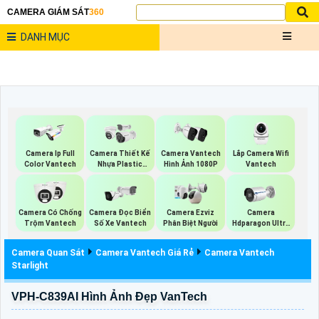
CAMERA GIÁM SÁT
360
DANH MỤC
Lắp Camera Wifi
Camera Ip Full
Camera Thiết Kế
Camera Vantech
Vantech
Color Vantech
Nhựa Plastic
Hình Ảnh 1080P
Vantech
Camera Có Chống
Camera Đọc Biển
Camera Ezviz
Camera
Trộm Vantech
Số Xe Vantech
Phân Biệt Người
Hdparagon Ultra
2K
Camera Quan Sát
Camera Vantech Giá Rẻ
Camera Vantech
Starlight
VPH-C839AI Hình Ảnh Đẹp VanTech