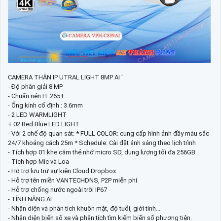
CAMERA THÂN IP UTRAL LIGHT 8MP AI '
- Độ phân giải 8 MP
- Chuẩn nén H .265+
- Ống kính cố định : 3.6mm
- 2 LED WARMLIGHT
+ 02 Red Blue LED LIGHT
- Với 2 chế độ quan sát: * FULL COLOR: cung cấp hình ảnh đầy màu sắc
24/7 khoảng cách 25m * Schedule: Cài đặt ánh sáng theo lịch trình
- Tích hợp 01 khe cắm thẻ nhớ micro SD, dung lượng tối đa 256GB
- Tích hợp Mic và Loa
- Hỗ trợ lưu trữ sự kiện Cloud Dropbox
- Hỗ trợ tên miền VANTECHDNS, P2P miễn phí
- Hỗ trợ chống nước ngoài trời IP67
- TÍNH NĂNG AI:
- Nhận diện và phân tích khuôn mặt, độ tuổi, giới tính...
- Nhận diện biển số xe và phân tích tìm kiếm biển số phương tiện.