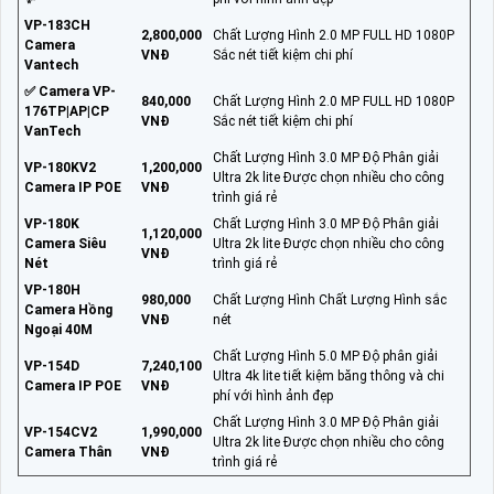
VP-183CH
2,800,000
Chất Lượng Hình 2.0 MP FULL HD 1080P
Camera
VNĐ
Sắc nét tiết kiệm chi phí
Vantech
✅ Camera VP-
840,000
Chất Lượng Hình 2.0 MP FULL HD 1080P
176TP|AP|CP
VNĐ
Sắc nét tiết kiệm chi phí
VanTech
Chất Lượng Hình 3.0 MP Độ Phân giải
VP-180KV2
1,200,000
Ultra 2k lite Được chọn nhiều cho công
Camera IP POE
VNĐ
trình giá rẻ
VP-180K
Chất Lượng Hình 3.0 MP Độ Phân giải
1,120,000
Camera Siêu
Ultra 2k lite Được chọn nhiều cho công
VNĐ
Nét
trình giá rẻ
VP-180H
980,000
Chất Lượng Hình Chất Lượng Hình sắc
Camera Hồng
VNĐ
nét
Ngoại 40M
Chất Lượng Hình 5.0 MP Độ phân giải
VP-154D
7,240,100
Ultra 4k lite tiết kiệm băng thông và chi
Camera IP POE
VNĐ
phí với hình ảnh đẹp
Chất Lượng Hình 3.0 MP Độ Phân giải
VP-154CV2
1,990,000
Ultra 2k lite Được chọn nhiều cho công
Camera Thân
VNĐ
trình giá rẻ