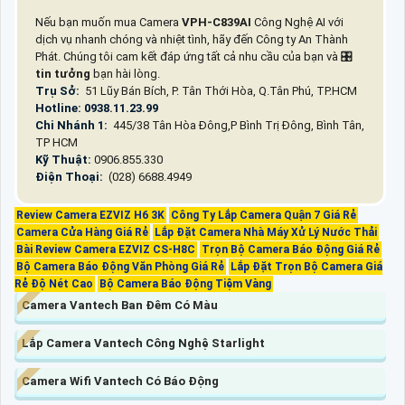
Nếu bạn muốn mua Camera
VPH-C839AI
Công Nghệ AI với
dịch vụ nhanh chóng và nhiệt tình, hãy đến Công ty An Thành
Phát. Chúng tôi cam kết đáp ứng tất cả nhu cầu của bạn và 🎛
tin tưởng
bạn hài lòng.
Trụ Sở:
51 Lũy Bán Bích, P. Tân Thới Hòa, Q.Tân Phú, TP.HCM
Hotline: 0938.11.23.99
Chi Nhánh 1:
445/38 Tân Hòa Đông,P Bình Trị Đông, Bình Tân,
TP HCM
Kỹ Thuật:
0906.855.330
Điện Thoại:
(028) 6688.4949
Review Camera EZVIZ H6 3K
Công Ty Lắp Camera Quận 7 Giá Rẻ
Camera Cửa Hàng Giá Rẻ
Lắp Đặt Camera Nhà Máy Xử Lý Nước Thải
Bài Review Camera EZVIZ CS-H8C
Trọn Bộ Camera Báo Động Giá Rẻ
Bộ Camera Báo Động Văn Phòng Giá Rẻ
Lắp Đặt Trọn Bộ Camera Giá
Rẻ Độ Nét Cao
Bộ Camera Báo Động Tiệm Vàng
Camera Vantech Ban Đêm Có Màu
Lắp Camera Vantech Công Nghệ Starlight
Camera Wifi Vantech Có Báo Động