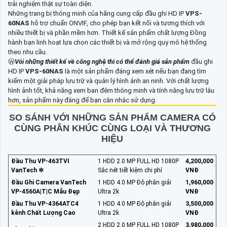
trải nghiệm thật sự toàn diện.
Những trang bị thông minh của hãng cung cấp đầu ghi HD IP
VPS-
60NAS
hỗ trợ chuẩn ONVIF, cho phép bạn kết nối và tương thích với
nhiều thiết bị và phần mềm hơn. Thiết kế sản phẩm chất lượng Đồng
hành bạn linh hoạt lựa chọn các thiết bị và mở rộng quy mô hệ thống
theo nhu cầu.
Ⓦ
Vói những thiết kế về công nghệ thì có thể đánh giá sản phẩm
đầu ghi
HD IP
VPS-60NAS
là một sản phẩm đáng xem xét nếu bạn đang tìm
kiếm một giải pháp lưu trữ và quản lý hình ảnh an ninh. Với chất lượng
hình ảnh tốt, khả năng xem ban đêm thông minh và tính năng lưu trữ lâu
hơn, sản phẩm này đáng để bạn cân nhắc sử dụng.
SO SÁNH VỚI NHỮNG SẢN PHẨM CAMERA CÓ
CÙNG PHÂN KHÚC CÙNG LOẠI VÀ THƯƠNG
HIỆU
Đầu Thu VP-463TVI
1 HDD 2.0 MP FULL HD 1080P
4,200,000
VanTech ✲
Sắc nét tiết kiệm chi phí
VNĐ
Đầu Ghi Camera VanTech
1 HDD 4.0 MP Độ phân giải
1,960,000
VP-4560A|T|C Mẫu Đẹp
Ultra 2k
VNĐ
Đầu Thu VP-4364ATC4
1 HDD 4.0 MP Độ phân giải
3,500,000
kênh Chất Lượng Cao
Ultra 2k
VNĐ
2 HDD 2.0 MP FULL HD 1080P
3,980,000