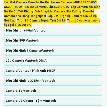
Lắp Đặt Camera Trọn Bộ Giá Rẻ
Review Camera IMOU REX 2D IPC-
GK2DP-5C0W
Review Camera Cube EZVIZ C1C
Lắp Camera Kbvision
Giá Rẻ Có Tốt Không
Giải Pháp Lắp Camera Nhà Xưởng
Trọn Bộ
Camera Kho Hàng Hồng Ngoại
Lắp Đặt Trọn Bộ Camera Giá Rẻ Độ
Nét Cao
Trọn Bộ Camera Ngoài Trời Giá Rẻ
Trọn bộ camera trường
học giá SIÊU ƯU ĐÃI
Đầu Ghi Ip 16 Kênh Vantech
Đầu Ghi NVR Vantech
Đầu Ghi Hình 4 CameraVantech
Lắp Camera Vantech Ghi Âm
Camera Vantech Hình Ảnh 1080P
Đầu Ghi Hình Ip 32 Kênh Vantech
Camera To Vantech
Camera Có Chống Trộm Vantech