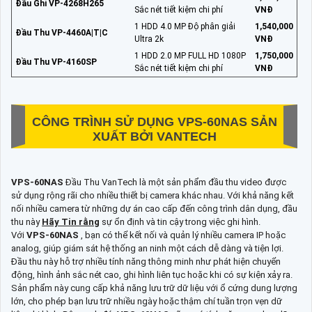
Đầu Ghi VP-4268H265
Sắc nét tiết kiệm chi phí
VNĐ
1 HDD 4.0 MP Độ phân giải
1,540,000
Đầu Thu VP-4460A|T|C
Ultra 2k
VNĐ
1 HDD 2.0 MP FULL HD 1080P
1,750,000
Đầu Thu VP-4160SP
Sắc nét tiết kiệm chi phí
VNĐ
CÔNG TRÌNH SỬ DỤNG
VPS-60NAS
SẢN
XUẤT BỞI VANTECH
VPS-60NAS
Đầu Thu VanTech là một sản phẩm đầu thu video được
sử dụng rộng rãi cho nhiều thiết bị camera khác nhau. Với khả năng kết
nối nhiều camera từ những dự án cao cấp đến công trình dân dụng, đầu
thu này
Hãy Tin rằng
sự ổn định và tin cậy trong việc ghi hình.
Với
VPS-60NAS
, bạn có thể kết nối và quản lý nhiều camera IP hoặc
analog, giúp giám sát hệ thống an ninh một cách dễ dàng và tiện lợi.
Đầu thu này hỗ trợ nhiều tính năng thông minh như phát hiện chuyển
động, hình ảnh sắc nét cao, ghi hình liên tục hoặc khi có sự kiện xảy ra.
Sản phẩm này cung cấp khả năng lưu trữ dữ liệu với ổ cứng dung lượng
lớn, cho phép bạn lưu trữ nhiều ngày hoặc thậm chí tuần trọn vẹn dữ