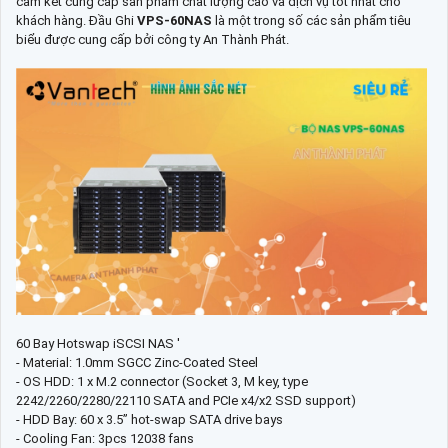
cam kết cung cấp sản phẩm chất lượng cao và dịch vụ tốt nhất cho
khách hàng. Đầu Ghi
VPS-60NAS
là một trong số các sản phẩm tiêu
biểu được cung cấp bởi công ty An Thành Phát.
60 Bay Hotswap iSCSI NAS '
- Material: 1.0mm SGCC Zinc-Coated Steel
- OS HDD: 1 x M.2 connector (Socket 3, M key, type
2242/2260/2280/22110 SATA and PCIe x4/x2 SSD support)
- HDD Bay: 60 x 3.5” hot-swap SATA drive bays
- Cooling Fan: 3pcs 12038 fans