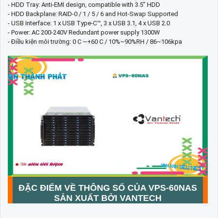
- HDD Tray: Anti-EMI design, compatible with 3.5” HDD
- HDD Backplane: RAID-0 / 1 / 5 / 6 and Hot-Swap Supported
- USB Interface: 1 x USB Type-C™, 3 x USB 3.1, 4 x USB 2.0
- Power: AC 200-240V Redundant power supply 1300W
- Điều kiện môi trường: 0 C ~+60 C / 10%~90%RH / 86~106kpa
ĐẶC ĐIỂM VỀ THÔNG SỐ CỦA
VPS-60NAS
SẢN XUẤT BỞI VANTECH