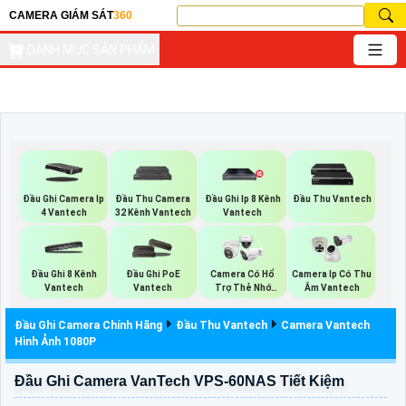
CAMERA GIÁM SÁT
360
DANH MỤC SẢN PHẨM
Đầu Ghi Camera Ip
Đầu Thu Camera
Đầu Ghi Ip 8 Kênh
Đầu Thu Vantech
4 Vantech
32 Kênh Vantech
Vantech
Đầu Ghi 8 Kênh
Đầu Ghi PoE
Camera Có Hổ
Camera Ip Có Thu
Vantech
Vantech
Trợ Thẻ Nhớ
Âm Vantech
Vantech
Đầu Ghi Camera Chính Hãng
Đầu Thu Vantech
Camera Vantech
Hình Ảnh 1080P
Đầu Ghi Camera VanTech VPS-60NAS Tiết Kiệm