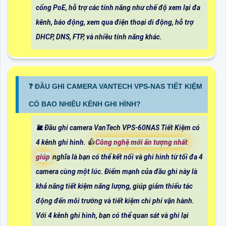
cổng PoE, hỗ trợ các tính năng như chế độ xem lại đa
kênh, báo động, xem qua điện thoại di động, hỗ trợ
DHCP, DNS, FTP, và nhiều tính năng khác.
❓ ĐẦU GHI CAMERA VANTECH VPS-NAS TIẾT KIỆM
CÓ BAO NHIÊU KÊNH GHI HÌNH?
🐌 Đầu ghi camera VanTech VPS-60NAS Tiết Kiệm có
4 kênh ghi hình. 👍
Công nghệ mới ấn tượng nhất
giúp
nghĩa là bạn có thể kết nối và ghi hình từ tối đa 4
camera cùng một lúc. Điểm mạnh của đầu ghi này là
khả năng tiết kiệm năng lượng, giúp giảm thiểu tác
động đến môi trường và tiết kiệm chi phí vận hành.
Với 4 kênh ghi hình, bạn có thể quan sát và ghi lại