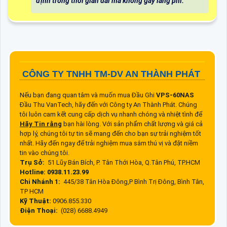
định trong thời gian dài mà không gây lãng phí.
CÔNG TY TNHH TM-DV AN THÀNH PHÁT
Nếu bạn đang quan tâm và muốn mua Đầu Ghi
VPS-60NAS
Đầu Thu VanTech, hãy đến với Công ty An Thành Phát. Chúng
tôi luôn cam kết cung cấp dịch vụ nhanh chóng và nhiệt tình để
Hãy Tin rằng
bạn hài lòng. Với sản phẩm chất lượng và giá cả
hợp lý, chúng tôi tự tin sẽ mang đến cho bạn sự trải nghiệm tốt
nhất. Hãy đến ngay để trải nghiệm mua sắm thú vị và đặt niềm
tin vào chúng tôi.
Trụ Sở:
51 Lũy Bán Bích, P. Tân Thới Hòa, Q.Tân Phú, TP.HCM
Hotline: 0938.11.23.99
Chi Nhánh 1:
445/38 Tân Hòa Đông,P Bình Trị Đông, Bình Tân,
TP HCM
Kỹ Thuật:
0906.855.330
Điện Thoại:
(028) 6688.4949