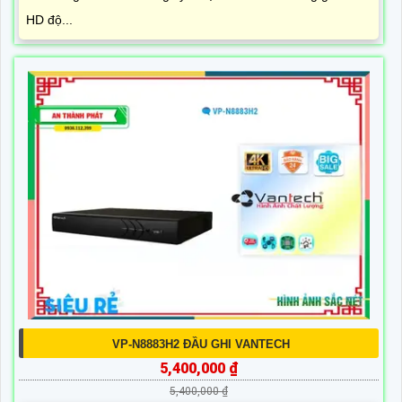
HD độ...
VP-N8883H2 ĐẦU GHI VANTECH
5,400,000 ₫
5,400,000 ₫