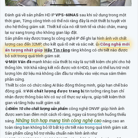
Đánh giá về sản phẩm HD IP
VPS-60NAS
sau khi sử dụng trong một
thời gian, Từng công trình có thể nói rằng đây là một thiết bị tuyệt vời
cho hệ thống giám sát. Thiết kế của nó rất tinh tế và chắc chắn, mang
lại sự sang trọng cho không gian lắp đặt.
Sản phẩm này được trang bị công nghệ IP để ghi lại hình ảnh với chất
lượng cao đến 32MP, cho kết quả rõ nét và sắc nét. 👍
Công nghệ mới
ấn tượng nhất giúp
Hãy Tin rằng
rằng không có chi tiết nào được
bỏ sót trong quá trình giám sát.
💎
Một Vấn đề
mạnh khác của thiết bị này là sự tiết kiệm chi phí cho hệ
thống lớn. Với khả năng kết nối được với 6 HDD, bạn có thể lưu trữ một
lượng lớn dữ liệu mà không cần đầu tư nhiều vào việc mua sắm thêm
phần cứng.
Thiết bị còn có chức năng AI Báo động thông minh, giúp hạn chế báo
động giả. ☣️
Với chất lượng được trang bị
tin tưởng rằng bạn chỉ
nhận được thông báo khi có sự cố thực sự xảy ra, giúp tiết kiệm thời
gian và tăng hiệu suất giám sát.
👍
Điểm 10 cho chất lượng sản phẩm
công nghệ ONVIF giúp hình ảnh
được xem ban đêm một cách rõ ràng, ngay cả trong tình huống thiếu
Những tích hợp mang tính công nghệ cao
sáng.
nâng cao an
toàn rằng bạn không bỏ lỡ bất kỳ chi tiết nào trong quá trình giám sát.
Sản phẩm cũng hỗ trợ nhiều chuẩn nén hình ảnh như