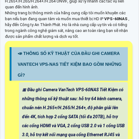
H.265+/H.265/H.264+/H.264 ONVIF, giúp xử lý nhanh các tác vụ liên
quan đến hình ảnh.
Những trang bị thông minh của hãng cung cấp tôi muốn khuyên các
bạn nếu bạn đang quan tâm và muốn mua thiết bị HD IP
VPS-60NAS
,
hãy đến Công ty An Thành Phát. Họ là nhà cung cấp uy tín và có tiếng
trong ngành công nghệ giám sát, nâng cao an toàn rằng bạn sẽ nhận
được sản phẩm chất lượng và dịch vụ tốt.
📣 THÔNG SỐ KỸ THUẬT CỦA ĐẦU GHI CAMERA
VANTECH VPS-NAS TIẾT KIỆM BAO GỒM NHỮNG
GÌ?
🎀 Đầu ghi Camera VanTech VPS-60NAS Tiết Kiệm có
những thông số kỹ thuật sau: hỗ trợ 64 kênh camera,
chuẩn nén H.265+/H.265/H.264+, độ phân giải lên
đến 4K, tích hợp 2 cổng SATA (tối đa 20TB), hỗ trợ
các cổng HDMI và VGA, 2 cổng USB 2.0 và 1 cổng USB
3.0, hỗ trợ kết nối mạng qua cổng Ethernet RJ45 và