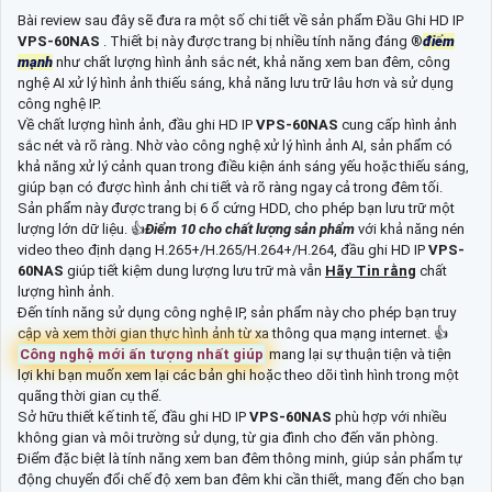
Bài review sau đây sẽ đưa ra một số chi tiết về sản phẩm Đầu Ghi HD IP
VPS-60NAS
. Thiết bị này được trang bị nhiều tính năng đáng ®️
điểm
mạnh
như chất lượng hình ảnh sắc nét, khả năng xem ban đêm, công
nghệ AI xử lý hình ảnh thiếu sáng, khả năng lưu trữ lâu hơn và sử dụng
công nghệ IP.
Về chất lượng hình ảnh, đầu ghi HD IP
VPS-60NAS
cung cấp hình ảnh
sắc nét và rõ ràng. Nhờ vào công nghệ xử lý hình ảnh AI, sản phẩm có
khả năng xử lý cảnh quan trong điều kiện ánh sáng yếu hoặc thiếu sáng,
giúp bạn có được hình ảnh chi tiết và rõ ràng ngay cả trong đêm tối.
Sản phẩm này được trang bị 6 ổ cứng HDD, cho phép bạn lưu trữ một
lượng lớn dữ liệu. 👍
Điểm 10 cho chất lượng sản phẩm
với khả năng nén
video theo định dạng H.265+/H.265/H.264+/H.264, đầu ghi HD IP
VPS-
60NAS
giúp tiết kiệm dung lượng lưu trữ mà vẫn
Hãy Tin rằng
chất
lượng hình ảnh.
Đến tính năng sử dụng công nghệ IP, sản phẩm này cho phép bạn truy
cập và xem thời gian thực hình ảnh từ xa thông qua mạng internet. 👍
Công nghệ mới ấn tượng nhất giúp
mang lại sự thuận tiện và tiện
lợi khi bạn muốn xem lại các bản ghi hoặc theo dõi tình hình trong một
quãng thời gian cụ thể.
Sở hữu thiết kế tinh tế, đầu ghi HD IP
VPS-60NAS
phù hợp với nhiều
không gian và môi trường sử dụng, từ gia đình cho đến văn phòng.
Điểm đặc biệt là tính năng xem ban đêm thông minh, giúp sản phẩm tự
động chuyển đổi chế độ xem ban đêm khi cần thiết, mang đến cho bạn