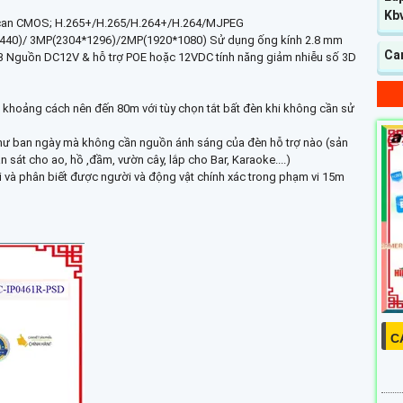
Kb
ve Scan CMOS; H.265+/H.265/H.264+/H.264/MJPEG
440)/ 3MP(2304*1296)/2MP(1920*1080) Sử dụng ống kính 2.8 mm
Ca
B Nguồn DC12V & hỗ trợ POE hoặc 12VDC tính năng giảm nhiễu số 3D
 khoảng cách nên đến 80m với tùy chọn tắt bất đèn khi không cần sử
 như ban ngày mà không cần nguồn ánh sáng của đèn hỗ trợ nào (sản
át cho ao, hồ ,đầm, vườn cây, lắp cho Bar, Karaoke....)
ại và phân biết được người và động vật chính xác trong phạm vi 15m
C