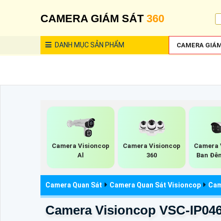
CAMERA GIÁM SÁT
360
DANH MỤC
SẢN PHẨM
CAMERA GIÁM
Camera Visioncop
Camera Visioncop
Camera 
Al
360
Ban Đê
Camera Quan Sát
Camera Quan Sát Visioncop
Cam
Camera Visioncop VSC-IP04