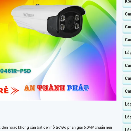
Kb
Cam
Cam
Cam
Lắ
Ca
Ca
Ca
Lắp
Lắ
t đèn hoặc không cần bật đèn hỗ trợ Độ phân giải 6.0MP chuẩn nén
Lắ