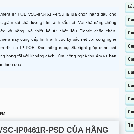
Lắ
mera IP POE VSC-IP0461R-PSD là lựa chọn hàng đầu cho
Cam
ệc giám sát chất lượng hình ảnh sắc nét. Với khả năng chống
ớc và nắng, vỏ thiết kế từ chất liệu Plastic chắc chắn.
Ca
mera này cung cấp hình ảnh cực kỳ sắc nét với công nghệ
Ca
tra 4k lite IP POE. Đèn hồng ngoại Starlight giúp quan sát
ong bóng tối với khoảng cách 10m, công nghệ thu Âm và ban
Ca
m hiệu quả
Ca
Ca
Ca
Ca
 PM
Tư
VSC-IP0461R-PSD
CỦA HÃNG