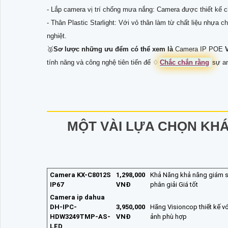
- Lắp camera vị trí chống mưa nắng: Camera được thiết kế c
- Thân Plastic Starlight: Với vỏ thân làm từ chất liệu nhựa
nghiệt.
🥈️
Sơ lược những ưu đểm có thể xem là
Camera IP POE
tính năng và công nghệ tiên tiến để ♢
Chắc chắn rằng
sự an
MỘT VÀI LỰA CHỌN KH
Camera KX-C8012S
1,298,000
Khả Năng khả năng giám s
IP67
VNĐ
phân giải Giá tốt
Camera ip dahua
DH-IPC-
3,950,000
Hãng Visioncop thiết kế vớ
HDW3249TMP-AS-
VNĐ
ảnh phù hợp
LED