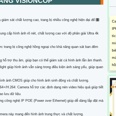
ÃNG VISIONCOP
giám sát chất lượng cao, trang bị nhiều công nghệ hiện đại để 🎛
Ca
IP
cung cấp hình ảnh rõ nét, chất lượng cao với độ phân giải Ultra 4k
tí
mi
 trang bị công nghệ hồng ngoại cho khả năng quan sát ban đêm
bi
mà
hỗ trợ thu âm, giúp bạn có thể giám sát cả hình ảnh lẫn âm thanh.
hồ
light giúp hình ảnh vẫn sáng trong điều kiện ánh sáng yếu, giúp quan
hình ảnh CMOS giúp cho hình ảnh sinh động và chất lượng.
64+/H.264: Camera hỗ trợ các định dạng nén video hiệu quả giúp tiết
ao lưu dữ liệu.
 công nghệ IP POE (Power over Ethernet) giúp dễ dàng lắp đặt mà
camera này mang đến hình ảnh trung thực và chất lượng.