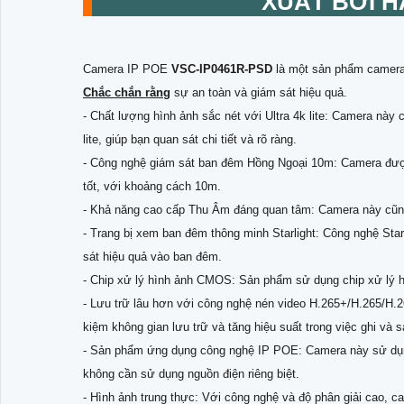
XUẤT BỞI H
Camera IP POE
VSC-IP0461R-PSD
là một sản phẩm camera 
Chắc chắn rằng
sự an toàn và giám sát hiệu quả.
- Chất lượng hình ảnh sắc nét với Ultra 4k lite: Camera này 
lite, giúp bạn quan sát chi tiết và rõ ràng.
- Công nghệ giám sát ban đêm Hồng Ngoại 10m: Camera được
tốt, với khoảng cách 10m.
- Khả năng cao cấp Thu Âm đáng quan tâm: Camera này cũng 
- Trang bị xem ban đêm thông minh Starlight: Công nghệ Star
sát hiệu quả vào ban đêm.
- Chip xử lý hình ảnh CMOS: Sản phẩm sử dụng chip xử lý 
- Lưu trữ lâu hơn với công nghệ nén video H.265+/H.265/H.2
kiệm không gian lưu trữ và tăng hiệu suất trong việc ghi và s
- Sản phẩm ứng dụng công nghệ IP POE: Camera này sử dụng
không cần sử dụng nguồn điện riêng biệt.
- Hình ảnh trung thực: Với công nghệ và độ phân giải cao, 