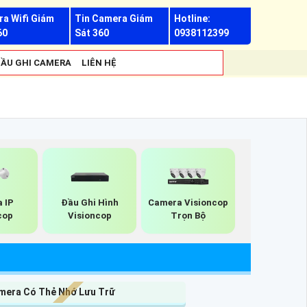
a Wifi Giám
Tin Camera Giám
Hotline:
60
Sát 360
0938112399
ẦU GHI CAMERA
LIÊN HỆ
 IP
Đầu Ghi Hình
Camera Visioncop
cop
Visioncop
Trọn Bộ
mera Có Thẻ Nhớ Lưu Trữ