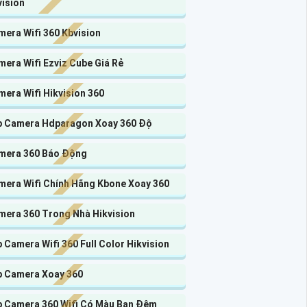
vision
era Wifi 360 Kbvision
era Wifi Ezviz Cube Giá Rẻ
era Wifi Hikvision 360
p Camera Hdparagon Xoay 360 Độ
mera 360 Báo Động
mera Wifi Chính Hãng Kbone Xoay 360
mera 360 Trong Nhà Hikvision
 Camera Wifi 360 Full Color Hikvision
p Camera Xoay 360
p Camera 360 Wifi Có Màu Ban Đêm