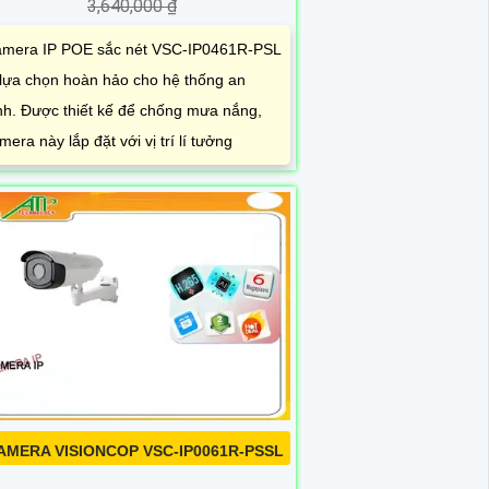
3,640,000 ₫
mera IP POE sắc nét VSC-IP0461R-PSL
 lựa chọn hoàn hảo cho hệ thống an
nh. Được thiết kế để chống mưa nắng,
mera này lắp đặt với vị trí lí tưởng
AMERA VISIONCOP VSC-IP0061R-PSSL