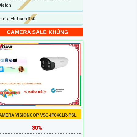
vision
mera Ebitcam 360
CAMERA SALE KHỦNG
AMERA VISIONCOP VSC-IP0461R-PSL
30%