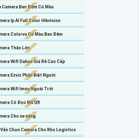
p Camera Ban Đêm Có Màu
era Ip AI Full Color Hikvision
mera Colorvu Có Màu Ban Đêm
mera Thân Lớn
mera Wifi Dahua Giá Rẻ Cao Cấp
mera Ezviz Phân Biệt Người
mera Wifi Imou Ngoài Trời
mera Có Đọc Mã QR
mera Cho xe nâng
 Vấn Chọn Camera Cho Kho Logistics