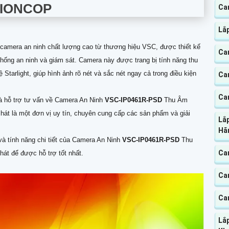
SIONCOP
Ca
Lắ
 camera an ninh chất lượng cao từ thương hiệu VSC, được thiết kế
Ca
thống an ninh và giám sát. Camera này được trang bị tính năng thu
tarlight, giúp hình ảnh rõ nét và sắc nét ngay cả trong điều kiện
Ca
Ca
à hỗ trợ tư vấn về Camera An Ninh
VSC-IP0461R-PSD
Thu Âm
hát là một đơn vị uy tín, chuyên cung cấp các sản phẩm và giải
Lắp
Hã
và tính năng chi tiết của Camera An Ninh
VSC-IP0461R-PSD
Thu
Cam
hát để được hỗ trợ tốt nhất.
Ca
Ca
Lắ