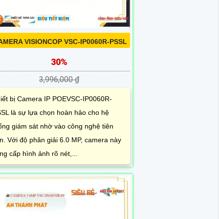
AMERA VISIONCOP VSC-IP0060R-PSSL
30%
3,996,000 ₫
iết bị Camera IP POEVSC-IP0060R-
SL là sự lựa chọn hoàn hảo cho hệ
ống giám sát nhờ vào công nghệ tiên
ến. Với độ phân giải 6.0 MP, camera này
ng cấp hình ảnh rõ nét,...