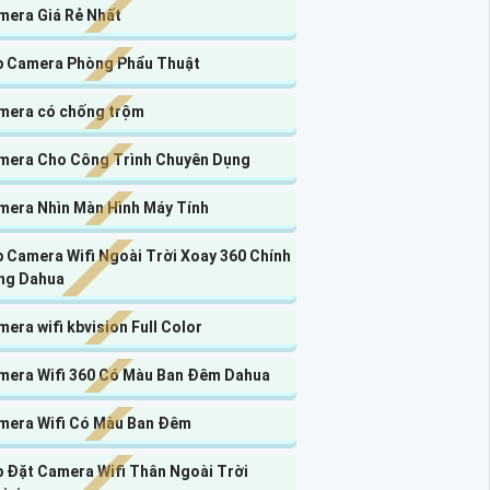
mera Giá Rẻ Nhất
p Camera Phòng Phẩu Thuật
mera có chống trộm
mera Cho Công Trình Chuyên Dụng
mera Nhìn Màn Hình Máy Tính
 Camera Wifi Ngoài Trời Xoay 360 Chính
ng Dahua
era wifi kbvision Full Color
mera Wifi 360 Có Màu Ban Đêm Dahua
mera Wifi Có Màu Ban Đêm
p Đặt Camera Wifi Thân Ngoài Trời