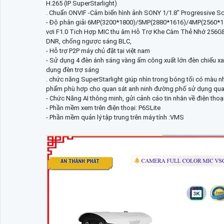
H.265 (IP SuperStarlight)
. Chuẩn ONVIF -Cảm biến hình ảnh SONY 1/1.8" Progressi
- Độ phân giải 6MP(3200*1800)/5MP(2880*1616)/4MP(2560*1
vơi F1.0 Tich Hợp MIC thu âm Hỗ Trợ Khe Cắm Thẻ Nhớ 256G
DNR, chống ngược sáng BLC,
- Hỗ trợ P2P máy chủ đặt tại việt nam
- Sử dụng 4 đèn ánh sáng vàng ấm công xuất lớn đèn chiếu xa
dụng đèn trợ sáng
. chức năng SuperStarlight giúp nhìn trong bóng tối có màu
phẩm phù hợp cho quan sát anh ninh đường phố sử dụng quan s
- Chức Năng AI thông minh, gửi cảnh cáo tin nhắn về điện tho
- Phần mềm xem trên điện thoại: P6SLite
- Phần mềm quản lý tập trung trên máy tính :VMS