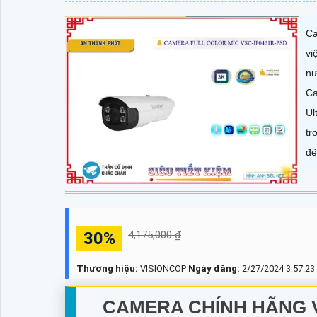
Ca
vi
nư
Ca
Ul
tr
đê
30%
4,175,000 ₫
Thương hiệu:
VISIONCOP
Ngày đăng:
2/27/2024 3:57:23
CAMERA CHÍNH HÃNG