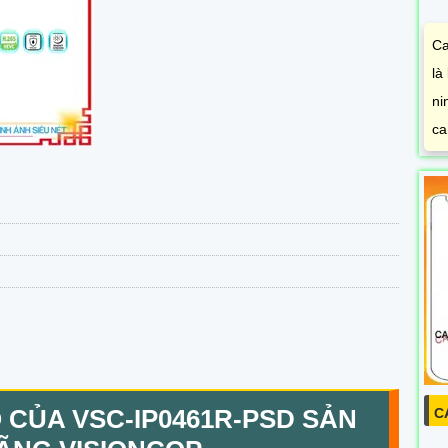
Ca
là
ni
ca
Ố CỦA
VSC-IP0461R-PSD
SẢN
C