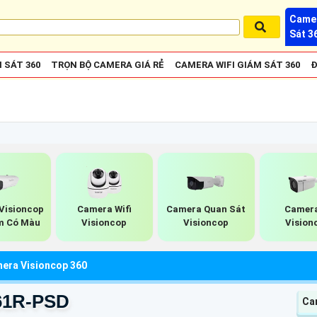
Camer
Sát 3
 SÁT 360
TRỌN BỘ CAMERA GIÁ RẺ
CAMERA WIFI GIÁM SÁT 360
Đ
Visioncop
Camera Wifi
Camera Quan Sát
Camera
m Có Màu
Visioncop
Visioncop
Vision
era Visioncop 360
61R-PSD
Ca