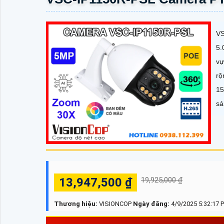
VS
5.
vự
rộ
15
sá
13,947,500 ₫
19,925,000 ₫
Thương hiệu:
VISIONCOP
Ngày đăng:
4/9/2025 5:32:17 