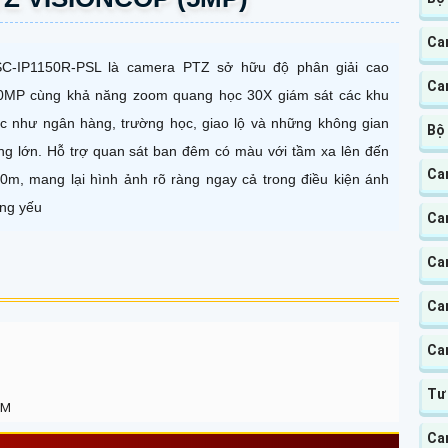
Ca
C-IP1150R-PSL là camera PTZ sở hữu độ phân giải cao
Ca
0MP cùng khả năng zoom quang học 30X giám sát các khu
c như ngân hàng, trường học, giao lộ và những không gian
Bộ
ng lớn. Hỗ trợ quan sát ban đêm có màu với tầm xa lên đến
Ca
0m, mang lại hình ảnh rõ ràng ngay cả trong điều kiện ánh
ng yếu
Ca
Ca
Ca
Ca
Tư
PM
Ca