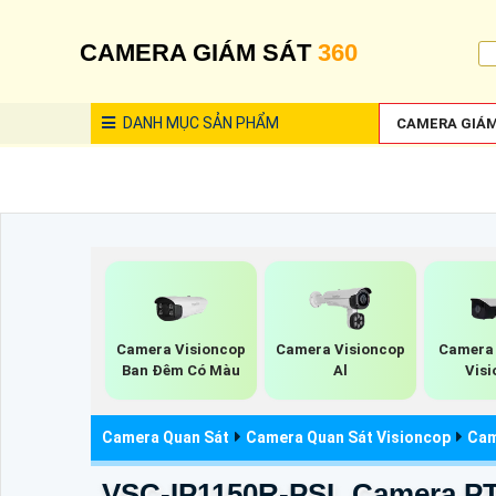
CAMERA GIÁM SÁT
360
DANH MỤC
SẢN PHẨM
CAMERA GIÁM
Camera Visioncop
Camera Visioncop
Camera 
Ban Đêm Có Màu
Al
Visi
Camera Quan Sát
Camera Quan Sát Visioncop
Cam
VSC-IP1150R-PSL Camera P