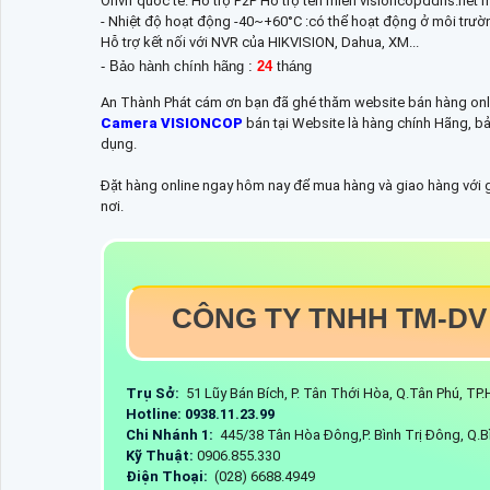
Onvif quốc tế. Hỗ trợ P2P Hỗ trợ tên miền visioncopddns.net 
- Nhiệt độ hoạt động -40~+60°C :có thể hoạt động ở môi trườn
Hỗ trợ kết nối với NVR của HIKVISION, Dahua, XM...
- Bảo hành chính hãng :
24
tháng
An Thành Phát cám ơn bạn đã ghé thăm website bán hàng onli
Camera VISIONCOP
bán tại Website là hàng chính Hãng, bả
dụng.
Đặt hàng online ngay hôm nay để mua hàng và giao hàng với giá
nơi.
CÔNG TY TNHH TM-DV
Trụ Sở:
51 Lũy Bán Bích, P. Tân Thới Hòa, Q.Tân Phú, T
Hotline: 0938.11.23.99
Chi Nhánh 1:
445/38 Tân Hòa Đông,P. Bình Trị Đông, Q.B
Kỹ Thuật:
0906.855.330
Điện Thoại:
(028) 6688.4949