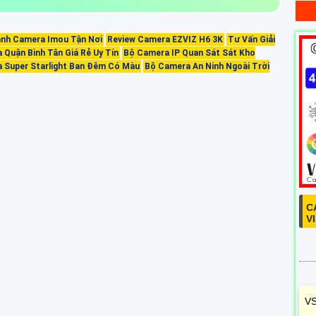
nh Camera Imou Tận Nơi
Review Camera EZVIZ H6 3K
Tư Vấn Giải
Quận Bình Tân Giá Rẻ Uy Tín
Bộ Camera IP Quan Sát Sát Kho
 Super Starlight Ban Đêm Có Màu
Bộ Camera An Ninh Ngoài Trời
C
V
VS