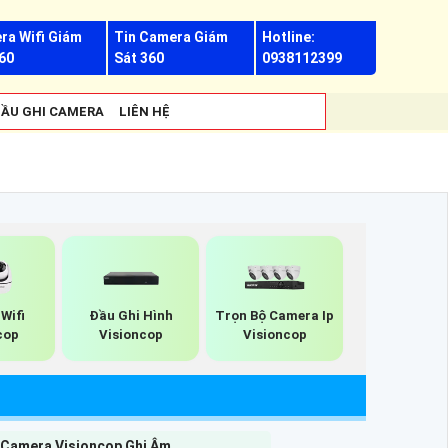
ra Wifi Giám
Tin Camera Giám
Hotline:
60
Sát 360
0938112399
ẦU GHI CAMERA
LIÊN HỆ
Wifi
Đầu Ghi Hình
Trọn Bộ Camera Ip
cop
Visioncop
Visioncop
 Camera Visioncop Ghi Âm