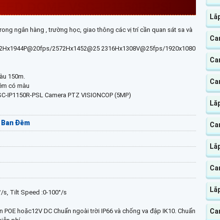
EED DOME VSC-IP1150R-PSL
Lắ
ong ngân hàng , trường học, giao thông các vị trí cần quan sát sa và
Ca
i 2592Hx1944P@20fps/2572Hx1452@25 2316Hx1308V@25fps/1920x1080
Ca
màu 150m.
Ca
đêm có màu
SC-IP1150R-PSL Camera PTZ VISIONCOP (5MP)
Lă
ên Ban Đêm
Cam
Lắ
Ca
Lắ
/s, Tilt Speed :0-100°/s
Ca
n POE hoặc12V DC Chuẩn ngoài trời IP66 và chống va đập IK10. Chuẩn