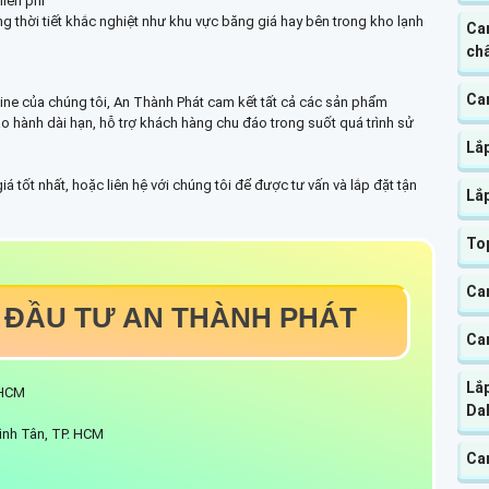
miễn phí
g thời tiết khắc nghiệt như khu vực băng giá hay bên trong kho lạnh
Ca
chấ
Cam
ne của chúng tôi, An Thành Phát cam kết tất cả các sản phẩm
o hành dài hạn, hỗ trợ khách hàng chu đáo trong suốt quá trình sử
Lắ
 tốt nhất, hoặc liên hệ với chúng tôi để được tư vấn và lắp đặt tận
Lắ
Top
Ca
 ĐẦU TƯ AN THÀNH PHÁT
Cam
Lắ
P.HCM
Da
ình Tân, TP. HCM
Ca