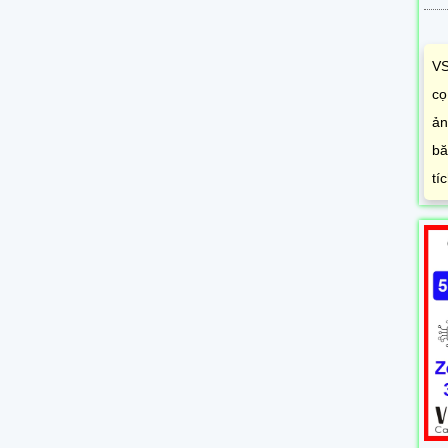
VS
cọ
ản
bă
tí