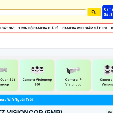
Came
Sát 3
 SÁT 360
TRỌN BỘ CAMERA GIÁ RẺ
CAMERA WIFI GIÁM SÁT 360
Đ
Quan Sát
Camera Visioncop
Camera IP
Camera 
oncop
360
Visioncop
Vision
era Wifi Ngoài Trời
TZ VISIONCOP (5MP)
Bộ