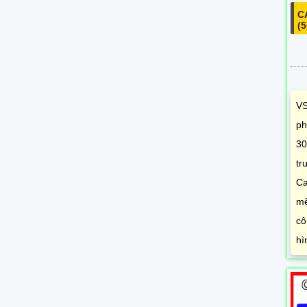
C
(
VS
ph
30
tr
Ca
mẽ
cô
hì