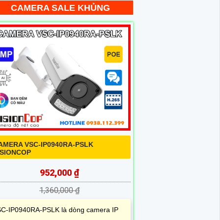
CAMERA SALE KHỦNG
AMERA VSC-IP0940RA-PSLK
ISIONCOP
952,000 ₫
1,360,000 ₫
C-IP0940RA-PSLK là dòng camera IP