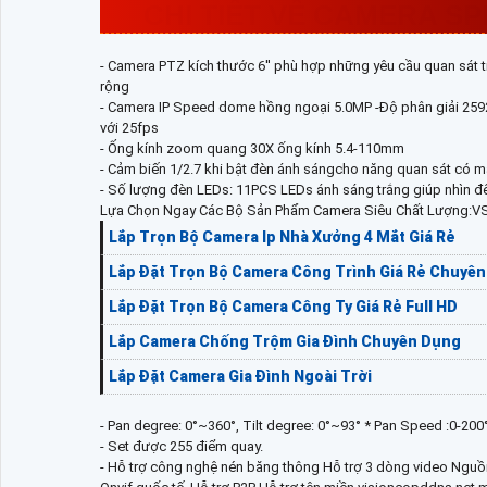
CHI TIẾT VỀ CAMERA SP
- Camera PTZ kích thước 6'' phù hợp những yêu cầu quan sát tr
rộng
- Camera IP Speed dome hồng ngoại 5.0MP -Độ phân giả
với 25fps
- Ống kính zoom quang 30X ống kính 5.4-110mm
- Cảm biến 1/2.7 khi bật đèn ánh sángcho năng quan sát có 
- Số lượng đèn LEDs: 11PCS LEDs ánh sáng trắng giúp nhìn 
Lựa Chọn Ngay Các Bộ Sản Phẩm Camera Siêu Chất Lượng:V
Lắp Trọn Bộ Camera Ip Nhà Xưởng 4 Mắt Giá Rẻ
Lắp Đặt Trọn Bộ Camera Công Trình Giá Rẻ Chuy
Lắp Đặt Trọn Bộ Camera Công Ty Giá Rẻ Full HD
Lắp Camera Chống Trộm Gia Đình Chuyên Dụng
Lắp Đặt Camera Gia Đình Ngoài Trời
- Pan degree: 0°~360°, Tilt degree: 0°~93° * Pan Speed :0-200°
- Set được 255 điểm quay.
- Hỗ trợ công nghệ nén băng thông Hỗ trợ 3 dòng video Nguồ