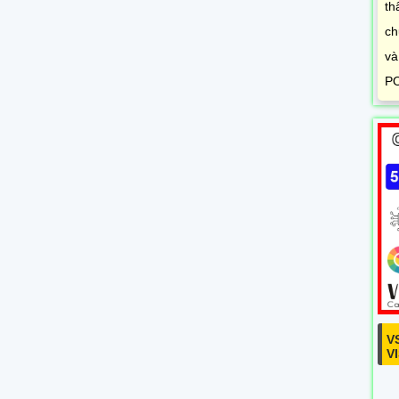
th
ch
và
PO
V
V