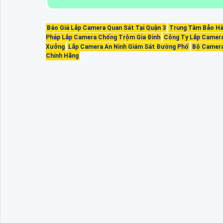
Báo Giá Lắp Camera Quan Sát Tại Quận 3
Trung Tâm Bảo Hà
Pháp Lắp Camera Chống Trộm Gia Đình
Công Ty Lắp Camera 
Xưởng
Lắp Camera An Ninh Giám Sát Đường Phố
Bộ Camera
Chính Hãng