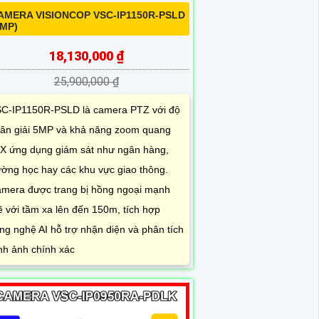
AMERA VISIONCOP VSC-IP1150R-PSLD
5MP)
18,130,000 ₫
25,900,000 ₫
C-IP1150R-PSLD là camera PTZ với độ
ân giải 5MP và khả năng zoom quang
X ứng dụng giám sát như ngân hàng,
ường học hay các khu vực giao thông.
mera được trang bị hồng ngoại mạnh
 với tầm xa lên đến 150m, tích hợp
ng nghệ AI hỗ trợ nhận diện và phân tích
nh ảnh chính xác