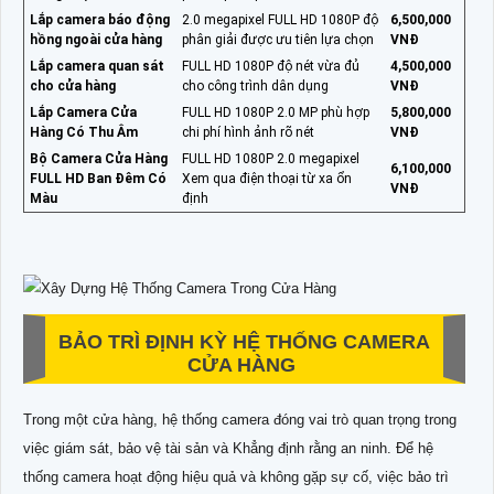
Lắp camera báo động
2.0 megapixel FULL HD 1080P độ
6,500,000
hồng ngoài cửa hàng
phân giải được ưu tiên lựa chọn
VNĐ
Lắp camera quan sát
FULL HD 1080P độ nét vừa đủ
4,500,000
cho cửa hàng
cho công trình dân dụng
VNĐ
Lắp Camera Cửa
FULL HD 1080P 2.0 MP phù hợp
5,800,000
Hàng Có Thu Âm
chi phí hình ảnh rõ nét
VNĐ
Bộ Camera Cửa Hàng
FULL HD 1080P 2.0 megapixel
6,100,000
FULL HD Ban Đêm Có
Xem qua điện thoại từ xa ổn
VNĐ
Màu
định
BẢO TRÌ ĐỊNH KỲ HỆ THỐNG CAMERA
CỬA HÀNG
Trong một cửa hàng, hệ thống camera đóng vai trò quan trọng trong
việc giám sát, bảo vệ tài sản và Khẳng định rằng an ninh. Để hệ
thống camera hoạt động hiệu quả và không gặp sự cố, việc bảo trì