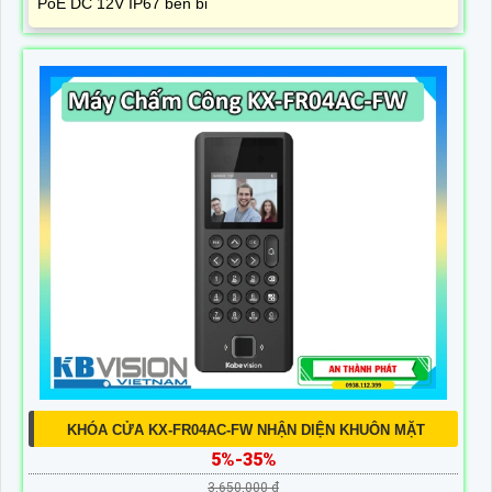
PoE DC 12V IP67 bền bỉ
KHÓA CỬA KX-FR04AC-FW NHẬN DIỆN KHUÔN MẶT
5%-35%
3,650,000 ₫