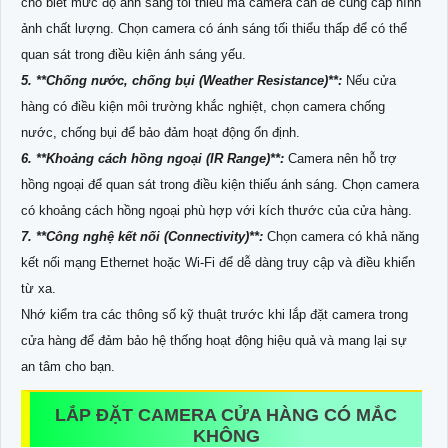
cho biết mức độ ánh sáng tối thiểu mà camera cần để cung cấp hình
ảnh chất lượng. Chọn camera có ánh sáng tối thiểu thấp để có thể
quan sát trong điều kiện ánh sáng yếu.
5. **Chống nước, chống bụi (Weather Resistance)**:
Nếu cửa
hàng có điều kiện môi trường khắc nghiệt, chọn camera chống
nước, chống bụi để bảo đảm hoạt động ổn định.
6. **Khoảng cách hồng ngoại (IR Range)**:
Camera nên hỗ trợ
hồng ngoại để quan sát trong điều kiện thiếu ánh sáng. Chọn camera
có khoảng cách hồng ngoại phù hợp với kích thước của cửa hàng.
7. **Công nghệ kết nối (Connectivity)**:
Chọn camera có khả năng
kết nối mạng Ethernet hoặc Wi-Fi để dễ dàng truy cập và điều khiển
từ xa.
Nhớ kiểm tra các thông số kỹ thuật trước khi lắp đặt camera trong
cửa hàng để đảm bảo hệ thống hoạt động hiệu quả và mang lại sự
an tâm cho bạn.
LẮP ĐẶT CAMERA CỬA HÀNG CÓ MẮC
KHÔNG