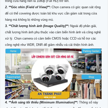
trong cửa hàng nên là 1080p (Full HD) trở lên.
2. **Góc nhìn (Field of View)**:
Chọn camera có góc quan sát rộng
để có thể covering được toàn bộ khu vực cần giám sát trong cửa
hàng mà không bị những vùng mù.
3. **Chất lượng hình ảnh (Image Quality)**:
Ngoài độ phân giải,
chất lượng hình ảnh phụ thuộc vào cảm biến hình ảnh và công nghệ
xử lý. Chọn camera có cảm biến CMOS hoặc CCD và hỗ trợ các
công nghệ như WDR, DNR để giảm nhiễu và cải thiện hình ảnh.
4. **Ánh sáng tối thiểu (Minimum Illumination)**:
Thông số này