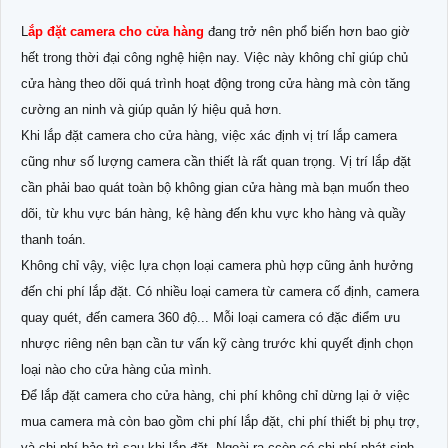
L
ắp đặt camera cho cửa hàng
đang trở nên phổ biến hơn bao giờ
hết trong thời đại công nghệ hiện nay. Việc này không chỉ giúp chủ
cửa hàng theo dõi quá trình hoạt động trong cửa hàng mà còn tăng
cường an ninh và giúp quản lý hiệu quả hơn.
Khi lắp đặt camera cho cửa hàng, việc xác định vị trí lắp camera
cũng như số lượng camera cần thiết là rất quan trọng. Vị trí lắp đặt
cần phải bao quát toàn bộ không gian cửa hàng mà bạn muốn theo
dõi, từ khu vực bán hàng, kệ hàng đến khu vực kho hàng và quầy
thanh toán.
Không chỉ vậy, việc lựa chọn loại camera phù hợp cũng ảnh hưởng
đến chi phí lắp đặt. Có nhiều loại camera từ camera cố định, camera
quay quét, đến camera 360 độ... Mỗi loại camera có đặc điểm ưu
nhược riêng nên bạn cần tư vấn kỹ càng trước khi quyết định chọn
loại nào cho cửa hàng của mình.
Để lắp đặt camera cho cửa hàng, chi phí không chỉ dừng lại ở việc
mua camera mà còn bao gồm chi phí lắp đặt, chi phí thiết bị phụ trợ,
và chi phí bảo trì sau khi lắp đặt. Ngoài ra ccòn có chi phí phát sinh