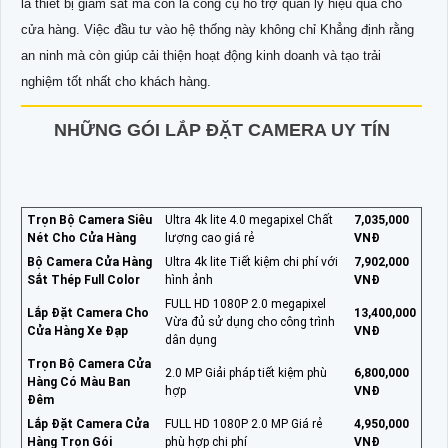
là thiết bị giám sát mà còn là công cụ hỗ trợ quản lý hiệu quả cho
cửa hàng. Việc đầu tư vào hệ thống này không chỉ Khẳng định rằng
an ninh mà còn giúp cải thiện hoạt động kinh doanh và tạo trải
nghiệm tốt nhất cho khách hàng.
NHỮNG GÓI LẮP ĐẶT CAMERA UY TÍN
Trọn Bộ Camera Siêu
Ultra 4k lite 4.0 megapixel Chất
7,035,000
Nét Cho Cửa Hàng
lượng cao giá rẻ
VNĐ
Bộ Camera Cửa Hàng
Ultra 4k lite Tiết kiệm chi phí với
7,902,000
Sắt Thép Full Color
hình ảnh
VNĐ
FULL HD 1080P 2.0 megapixel
Lắp Đặt Camera Cho
13,400,000
Vừa đủ sử dụng cho công trình
Cửa Hàng Xe Đạp
VNĐ
dân dụng
Trọn Bộ Camera Cửa
2.0 MP Giải pháp tiết kiệm phù
6,800,000
Hàng Có Màu Ban
hợp
VNĐ
Đêm
Lắp Đặt Camera Cửa
FULL HD 1080P 2.0 MP Giá rẻ
4,950,000
Hàng Trọn Gói
phù hợp chi phí
VNĐ