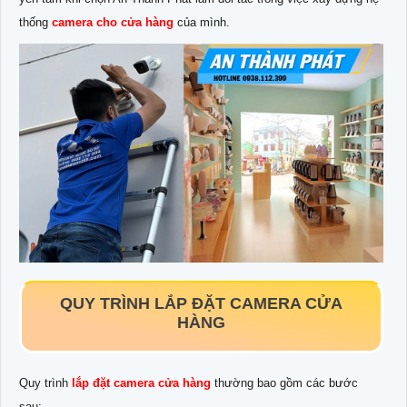
thống
camera cho cửa hàng
của mình.
QUY TRÌNH LẮP ĐẶT CAMERA CỬA
HÀNG
Quy trình
lắp đặt camera cửa hàng
thường bao gồm các bước
sau: