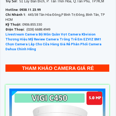
Trụ Sở:
51 Lũy Bán Bích, P. Tân Thới Hòa, Q.Tân Phú, TP.HCM
Hotline: 0938.11.23.99
Chi Nhánh 1:
445/38 Tân Hòa Đông,P Bình Trị Đông, Bình Tân, TP
HCM
Kỹ Thuật:
0906.855.330
Điện Thoại:
(028) 6688.4949
Livestream Camera Bộ Môn Quần Vợt
Camera Kbvision
Thương Hiệu Mỹ
Review Camera Trông Trẻ Em EZVIZ BM1
Chọn Camera Lắp Cho Cửa Hàng Giá Rẻ
Phân Phối Camera
Dahua Chính Hãng
THAM KHẢO CAMERA GIÁ RẺ