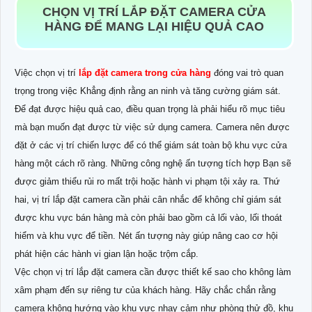
CHỌN VỊ TRÍ LẮP ĐẶT CAMERA CỬA
HÀNG ĐỂ MANG LẠI HIỆU QUẢ CAO
Việc chọn vị trí
lắp đặt camera trong cửa hàng
đóng vai trò quan
trọng trong việc Khẳng định rằng an ninh và tăng cường giám sát.
Để đạt được hiệu quả cao, điều quan trọng là phải hiểu rõ mục tiêu
mà bạn muốn đạt được từ việc sử dụng camera. Camera nên được
đặt ở các vị trí chiến lược để có thể giám sát toàn bộ khu vực cửa
hàng một cách rõ ràng. Những công nghệ ấn tượng tích hợp Bạn sẽ
được giảm thiểu rủi ro mất trội hoặc hành vi phạm tội xảy ra. Thứ
hai, vị trí lắp đặt camera cần phải cân nhắc để không chỉ giám sát
được khu vực bán hàng mà còn phải bao gồm cả lối vào, lối thoát
hiểm và khu vực để tiền. Nét ấn tượng này giúp nâng cao cơ hội
phát hiện các hành vi gian lận hoặc trộm cắp.
Vệc chọn vị trí lắp đặt camera cần được thiết kế sao cho không làm
xâm phạm đến sự riêng tư của khách hàng. Hãy chắc chắn rằng
camera không hướng vào khu vực nhạy cảm như phòng thử đồ, khu