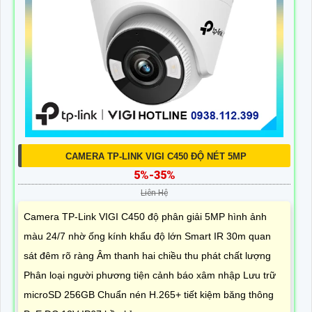
CAMERA TP-LINK VIGI C450 ĐỘ NÉT 5MP
5%-35%
Liên Hệ
Camera TP-Link VIGI C450 độ phân giải 5MP hình ảnh
màu 24/7 nhờ ống kính khẩu độ lớn Smart IR 30m quan
sát đêm rõ ràng Âm thanh hai chiều thu phát chất lượng
Phân loại người phương tiện cảnh báo xâm nhập Lưu trữ
microSD 256GB Chuẩn nén H.265+ tiết kiệm băng thông