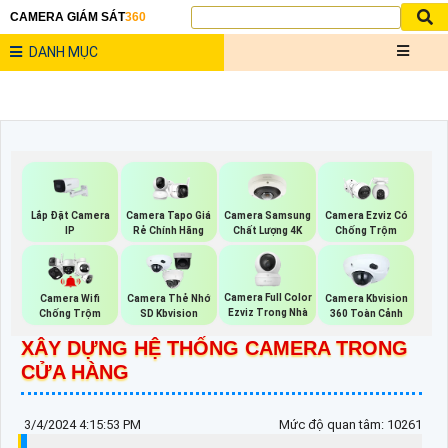
CAMERA GIÁM SÁT
360
DANH MỤC
Lắp Đặt Camera
Camera Samsung
Camera Tapo Giá
Camera Ezviz Có
IP
Chất Lượng 4K
Rẻ Chính Hãng
Chống Trộm
Camera Full Color
Camera Wifi
Camera Thẻ Nhớ
Camera Kbvision
Ezviz Trong Nhà
Chống Trộm
SD Kbvision
360 Toàn Cảnh
XÂY DỰNG HỆ THỐNG CAMERA TRONG
CỬA HÀNG
3/4/2024 4:15:53 PM
Mức độ quan tâm: 10261