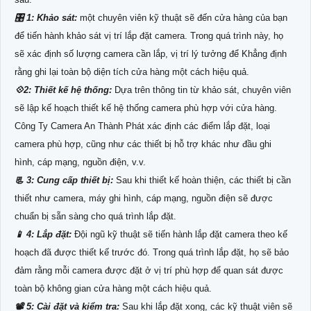
🎛 1: Khảo sát:
một chuyên viên kỹ thuật sẽ đến cửa hàng của bạn
để tiến hành khảo sát vị trí lắp đặt camera. Trong quá trình này, họ
sẽ xác định số lượng camera cần lắp, vị trí lý tưởng để Khẳng định
rằng ghi lại toàn bộ diện tích cửa hàng một cách hiệu quả.
💠2: Thiết kế hệ thống:
Dựa trên thông tin từ khảo sát, chuyên viên
sẽ lập kế hoạch thiết kế hệ thống camera phù hợp với cửa hàng.
Công Ty Camera An Thành Phát xác định các điểm lắp đặt, loại
camera phù hợp, cũng như các thiết bị hỗ trợ khác như đầu ghi
hình, cáp mạng, nguồn điện, v.v.
📃 3: Cung cấp thiết bị:
Sau khi thiết kế hoàn thiện, các thiết bị cần
thiết như camera, máy ghi hình, cáp mạng, nguồn điện sẽ được
chuẩn bị sẵn sàng cho quá trình lắp đặt.
📱 4: Lắp đặt:
Đội ngũ kỹ thuật sẽ tiến hành lắp đặt camera theo kế
hoạch đã được thiết kế trước đó. Trong quá trình lắp đặt, họ sẽ
bảo
đảm rằng mỗi camera được đặt ở vị trí phù hợp để quan sát được
toàn bộ không gian cửa hàng một cách hiệu quả.
📽 5: Cài đặt và kiểm tra:
Sau khi lắp đặt xong, các kỹ thuật viên sẽ