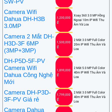
SW-PV
Camera Wifi
Xoay 360 3.0 MP Hồng
Dahua DH-H3B
1,200,000
Ngoại 10m IP Wifi Thu
₫
3.0MP
Âm Và Loa
Camera 2 Mắt DH-
2 Mắt 3.0 MP Full Color
H3D-3F 6MP
1,500,000
20m IP Wifi Thu Âm Và
₫
(3MP+3MP)
Loa
DH-P5D-5F-PV
Camera Wifi
2 Mắt 5.0 MP Full Color
1,899,000
40m IP Wifi Thu Âm Và
Dahua Công Nghệ
₫
Loa
Mới
Camera DH-P3D-
2 Mắt 3.0 MP Full Color
1,799,000
40m IP Wifi Thu Âm Và
3F-PV Giá rẻ
₫
Loa
Camera Dahua