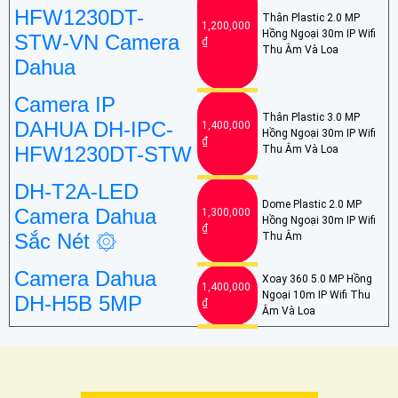
HFW1230DT-
Thân Plastic 2.0 MP
1,200,000
Hồng Ngoại 30m IP Wifi
STW-VN Camera
₫
Thu Âm Và Loa
Dahua
Camera IP
Thân Plastic 3.0 MP
DAHUA DH-IPC-
1,400,000
Hồng Ngoại 30m IP Wifi
₫
HFW1230DT-STW
Thu Âm Và Loa
DH-T2A-LED
Dome Plastic 2.0 MP
Camera Dahua
1,300,000
Hồng Ngoại 30m IP Wifi
₫
Sắc Nét ۞
Thu Âm
Camera Dahua
Xoay 360 5.0 MP Hồng
1,400,000
Ngoại 10m IP Wifi Thu
DH-H5B 5MP
₫
Âm Và Loa