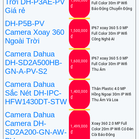
Trời DH-P3AE-PV
1,600,000
Full Color 30m IP Wifi
₫
Giá rẻ
Báo Động Chuyển Động
DH-P5B-PV
IP67 xoay 360 5.0 MP
Camera Xoay 360
1,500,000
Full Color 30m IP Wifi
₫
Ngoài Trời
Công Nghệ AI
Camera Dahua
IP67 xoay 360 5.0 MP
DH-SD2A500HB-
1,600,000
Full Color 30m IP Wifi
₫
GN-A-PV-S2
Thu Âm
Camera Dahua
Thân Plastic 4.0 MP
Sắc Nét DH-IPC-
1,400,000
Hồng Ngoại 30m IP Wifi
₫
HFW1430DT-STW
Thu Âm Và Loa
Camera Dahua
Camera DH-
Xoay 360 2.0 MP Full
1,499,000
Color 20m IP Wifi Có Đèn
SD2A200-GN-AW-
₫
Còi Báo Động