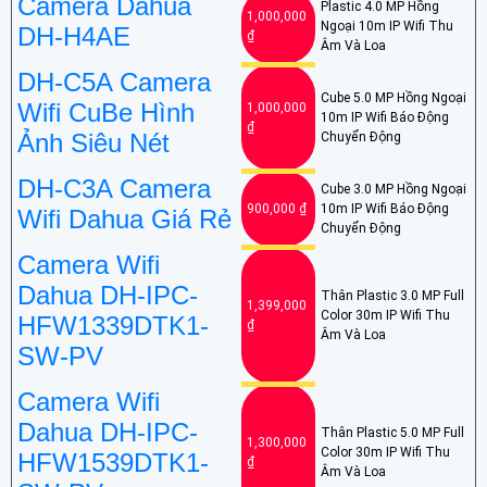
Camera Dahua
Plastic 4.0 MP Hồng
1,000,000
Ngoại 10m IP Wifi Thu
DH-H4AE
₫
Âm Và Loa
DH-C5A Camera
Cube 5.0 MP Hồng Ngoại
Wifi CuBe Hình
1,000,000
10m IP Wifi Báo Động
₫
Ảnh Siêu Nét
Chuyển Động
DH-C3A Camera
Cube 3.0 MP Hồng Ngoại
900,000 ₫
10m IP Wifi Báo Động
Wifi Dahua Giá Rẻ
Chuyển Động
Camera Wifi
Dahua DH-IPC-
Thân Plastic 3.0 MP Full
1,399,000
Color 30m IP Wifi Thu
HFW1339DTK1-
₫
Âm Và Loa
SW-PV
Camera Wifi
Dahua DH-IPC-
Thân Plastic 5.0 MP Full
1,300,000
Color 30m IP Wifi Thu
HFW1539DTK1-
₫
Âm Và Loa