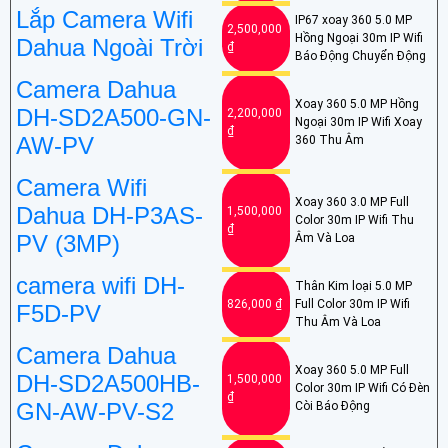
Lắp Camera Wifi
IP67 xoay 360 5.0 MP
2,500,000
Hồng Ngoại 30m IP Wifi
Dahua Ngoài Trời
₫
Báo Động Chuyển Động
Camera Dahua
Xoay 360 5.0 MP Hồng
DH-SD2A500-GN-
2,200,000
Ngoại 30m IP Wifi Xoay
₫
AW-PV
360 Thu Âm
Camera Wifi
Xoay 360 3.0 MP Full
Dahua DH-P3AS-
1,500,000
Color 30m IP Wifi Thu
₫
PV (3MP)
Âm Và Loa
camera wifi DH-
Thân Kim loại 5.0 MP
826,000 ₫
Full Color 30m IP Wifi
F5D-PV
Thu Âm Và Loa
Camera Dahua
Xoay 360 5.0 MP Full
DH-SD2A500HB-
1,500,000
Color 30m IP Wifi Có Đèn
₫
GN-AW-PV-S2
Còi Báo Động