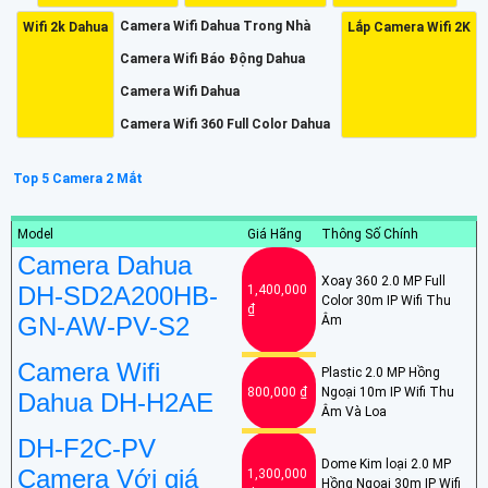
Camera Wifi Dahua Trong Nhà
Wifi 2k Dahua
Lắp Camera Wifi 2K
Camera Wifi Báo Động Dahua
Camera Wifi Dahua
Camera Wifi 360 Full Color Dahua
Top 5 Camera 2 Mắt
Model
Giá Hãng
Thông Số Chính
Camera Dahua
Xoay 360 2.0 MP Full
DH-SD2A200HB-
1,400,000
Color 30m IP Wifi Thu
₫
GN-AW-PV-S2
Âm
Camera Wifi
Plastic 2.0 MP Hồng
800,000 ₫
Ngoại 10m IP Wifi Thu
Dahua DH-H2AE
Âm Và Loa
DH-F2C-PV
Dome Kim loại 2.0 MP
Camera Với giá
1,300,000
Hồng Ngoại 30m IP Wifi