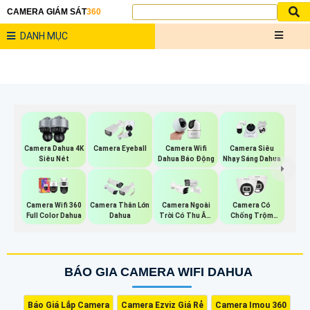
CAMERA GIÁM SÁT
360
DANH MỤC
Camera Dahua 4K
Camera Eyeball
Camera Wifi
Camera Siêu
Siêu Nét
Dahua Báo Động
Nhạy Sáng Dahua
Camera Wifi 360
Camera Thân Lớn
Camera Ngoài
Camera Có
Full Color Dahua
Dahua
Trời Có Thu Âm
Chống Trộm
Hik
Vantech
BÁO GIA CAMERA WIFI DAHUA
Báo Giá Lắp Camera
Camera Ezviz Giá Rẻ
Camera Imou 360