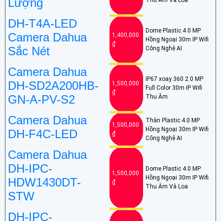
Lượng
DH-T4A-LED
Dome Plastic 4.0 MP
Camera Dahua
1,400,000
Hồng Ngoại 30m IP Wifi
₫
Sắc Nét
Công Nghệ AI
Camera Dahua
IP67 xoay 360 2.0 MP
DH-SD2A200HB-
1,500,000
Full Color 30m IP Wifi
₫
GN-A-PV-S2
Thu Âm
Camera Dahua
Thân Plastic 4.0 MP
1,500,000
Hồng Ngoại 30m IP Wifi
DH-F4C-LED
₫
Công Nghệ AI
Camera Dahua
DH-IPC-
Dome Plastic 4.0 MP
1,500,000
Hồng Ngoại 30m IP Wifi
HDW1430DT-
₫
Thu Âm Và Loa
STW
DH-IPC-