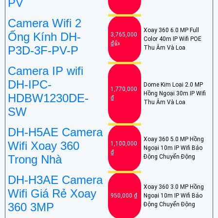
PV
Camera Wifi 2
Xoay 360 6.0 MP Full
Ống Kính DH-
3,765,000
Color 40m IP Wifi POE
₫👍
P3D-3F-PV-P
Thu Âm Và Loa
Camera IP wifi
DH-IPC-
Dome Kim Loại 2.0 MP
1,770,000
Hồng Ngoại 30m IP Wifi
HDBW1230DE-
₫
Thu Âm Và Loa
SW
DH-H5AE Camera
Xoay 360 5.0 MP Hồng
Wifi Xoay 360
1,100,000
Ngoại 10m IP Wifi Báo
₫
Trong Nhà
Động Chuyển Động
DH-H3AE Camera
Xoay 360 3.0 MP Hồng
Wifi Giá Rẻ Xoay
950,000 ₫
Ngoại 10m IP Wifi Báo
360 3MP
Động Chuyển Động