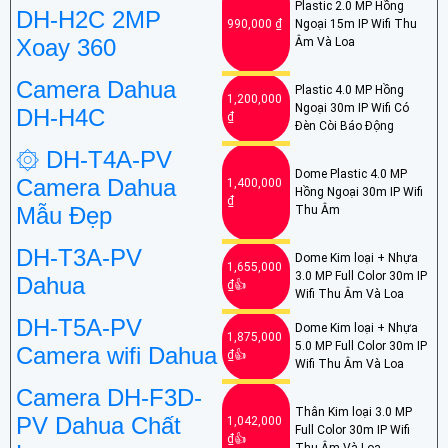
Plastic 2.0 MP Hồng
DH-H2C 2MP
990,000 ₫
Ngoại 15m IP Wifi Thu
Xoay 360
Âm Và Loa
Camera Dahua
Plastic 4.0 MP Hồng
1,200,000
Ngoại 30m IP Wifi Có
DH-H4C
₫
Đèn Còi Báo Động
۞ DH-T4A-PV
Dome Plastic 4.0 MP
Camera Dahua
1,400,000
Hồng Ngoại 30m IP Wifi
₫
Mẫu Đẹp
Thu Âm
DH-T3A-PV
Dome Kim loại + Nhựa
1,655,000
3.0 MP Full Color 30m IP
Dahua
₫👍
Wifi Thu Âm Và Loa
DH-T5A-PV
Dome Kim loại + Nhựa
1,875,000
5.0 MP Full Color 30m IP
Camera wifi Dahua
₫👍
Wifi Thu Âm Và Loa
Camera DH-F3D-
Thân Kim loại 3.0 MP
PV Dahua Chất
1,042,000
Full Color 30m IP Wifi
₫👍
Thu Âm Và Loa