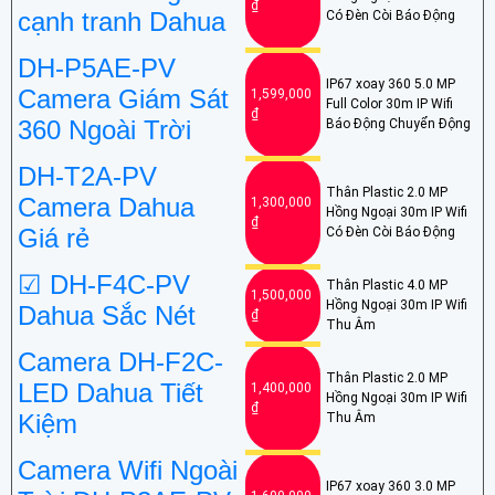
₫
cạnh tranh Dahua
Có Ðèn Còi Báo Động
DH-P5AE-PV
IP67 xoay 360 5.0 MP
Camera Giám Sát
1,599,000
Full Color 30m IP Wifi
₫
360 Ngoài Trời
Báo Động Chuyển Động
DH-T2A-PV
Thân Plastic 2.0 MP
Camera Dahua
1,300,000
Hồng Ngoại 30m IP Wifi
₫
Giá rẻ
Có Ðèn Còi Báo Động
☑ DH-F4C-PV
Thân Plastic 4.0 MP
1,500,000
Hồng Ngoại 30m IP Wifi
Dahua Sắc Nét
₫
Thu Âm
Camera DH-F2C-
Thân Plastic 2.0 MP
LED Dahua Tiết
1,400,000
Hồng Ngoại 30m IP Wifi
₫
Kiệm
Thu Âm
Camera Wifi Ngoài
IP67 xoay 360 3.0 MP