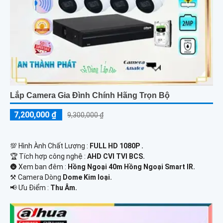
Lắp Camera Gia Đình Chính Hãng Trọn Bộ
7,200,000 ₫
9,300,000 ₫
💯 Hình Ành Chất Lượng :
FULL HD 1080P .
🏆 Tích hợp công nghệ :
AHD CVI TVI BCS.
🌚 Xem ban đêm :
Hồng Ngoại 40m Hồng Ngoại Smart IR.
⚒ Camera Dòng
Dome Kim loại.
️📢 Ưu Điểm :
Thu Âm.