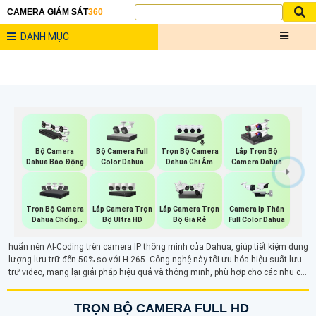
CAMERA GIÁM SÁT
360
DANH MỤC
Bộ Camera Full
Trọn Bộ Camera
Bộ Camera
Lắp Trọn Bộ
Color Dahua
Dahua Ghi Âm
Dahua Báo Động
Camera Dahua
Trọn Bộ Camera
Lắp Camera Trọn
Lắp Camera Trọn
Camera Ip Thân
Dahua Chống
Bộ Ultra HD
Bộ Giá Rẻ
Full Color Dahua
Trộm
huẩn nén AI-Coding trên camera IP thông minh của Dahua, giúp tiết kiệm dung
lượng lưu trữ đến 50% so với H.265. Công nghệ này tối ưu hóa hiệu suất lưu
trữ video, mang lại giải pháp hiệu quả và thông minh, phù hợp cho các nhu cầu
giám sát hiện đại.
TRỌN BỘ CAMERA FULL HD