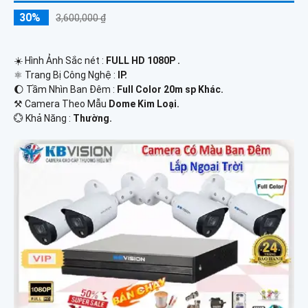
30%
3,600,000 ₫
☀️ Hình Ảnh Sắc nét :
FULL HD 1080P .
⚛️ Trang Bị Công Nghệ :
IP.
🌔 Tầm Nhìn Ban Đêm :
Full Color 20m sp Khác.
⚒ Camera Theo Mẫu
Dome Kim Loại.
️💮 Khả Năng :
Thường.