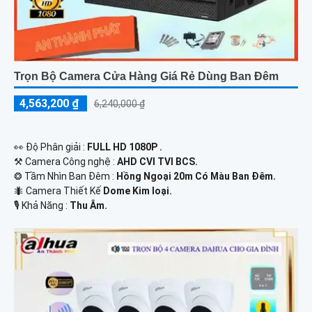
Trọn Bộ Camera Cửa Hàng Giá Rẻ Dùng Ban Đêm
4,563,200 ₫
6,240,000 ₫
️👀 Độ Phân giải :
FULL HD 1080P .
⚒ Camera Công nghệ :
AHD CVI TVI BCS.
❂ Tầm Nhìn Ban Đêm :
Hồng Ngoại 20m Có Màu Ban Ðêm.
🐜 Camera Thiết Kế
Dome Kim loại.
️🎙 Khả Năng :
Thu Âm.