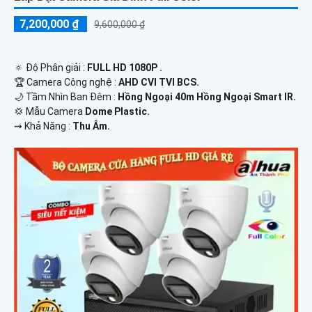
7,200,000 ₫
9,600,000 ₫
🔅 Độ Phân giải :
FULL HD 1080P .
🏆 Camera Công nghệ :
AHD CVI TVI BCS.
🌙 Tầm Nhìn Ban Đêm :
Hồng Ngoại 40m Hồng Ngoại Smart IR.
💢 Mẫu Camera
Dome Plastic.
️⇝ Khả Năng :
Thu Âm.