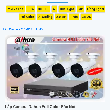
Mic Và Loa
IP66
3D DNR
AI
Dual Light
78°
Hồng Ngoại
Full Color
AI Coding
2.0 MP
Thân
CMOS
Lắp Camera 2.0MP FULL HD
Lắp Camera Dahua Full Color Sắc Nét