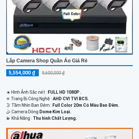
Lắp Camera Shop Quần Áo Giá Rẻ
5,554,000 ₫
9,600,000 ₫
☀️ Hình Ảnh Sắc nét :
FULL HD 1080P .
✳️ Trang Bị Công Nghệ :
AHD CVI TVI BCS.
🌛 Tầm Nhìn Ban Đêm :
Full Color 20m Có Màu Ban Đêm.
🤹 Camera Dòng
Dome Kim Loại.
️💫 Khả Năng :
Thu hình Chất Lượng.