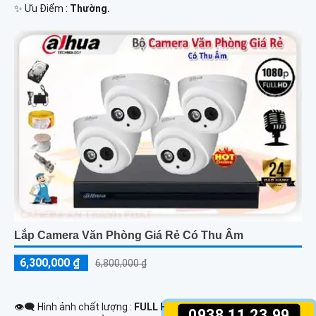
️✨ Ưu Điểm :
Thường.
Lắp Camera Văn Phòng Giá Rẻ Có Thu Âm
6,300,000 ₫
6,800,000 ₫
👁️‍🗨 Hình ảnh chất lượng :
FULL HD 1080P .
0938.11.23.99