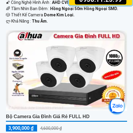
🌠 Công Nghệ Hình Ảnh :
AHD CVI TVI BCS.
🌈 Tầm Nhìn Ban Đêm :
Hồng Ngoại 50m Hồng Ngoại SMD.
🎲 Thiết Kế Camera
Dome Kim Loại.
️ლ Khả Năng :
Thu Âm.
Bộ Camera Gia Đình Giá Rẻ FULL HD
3,900,000 ₫
4,600,000 ₫