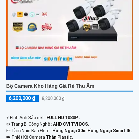
Bộ Camera Kho Hàng Giá Rẻ Thu Âm
6,200,000 ₫
8,200,000 ₫
️⚡ Hình Ảnh Sắc nét :
FULL HD 1080P .
⚙ Trang Bị Công Nghệ :
AHD CVI TVI BCS.
🔦 Tầm Nhìn Ban Đêm :
Hồng Ngoại 30m Hồng Ngoại Smart IR.
👑 Thiết Kế Camera
Thân Plastic.