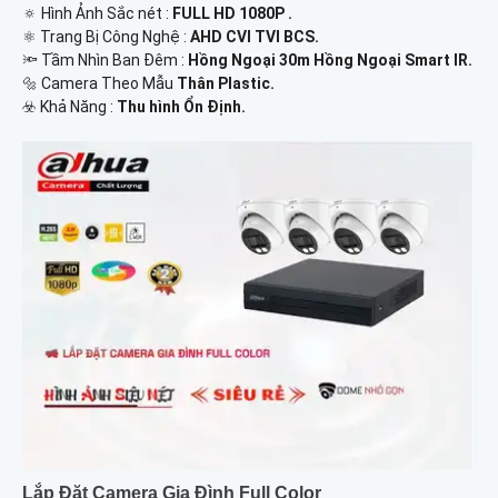
🔅 Hình Ảnh Sắc nét :
FULL HD 1080P .
⚛️ Trang Bị Công Nghệ :
AHD CVI TVI BCS.
🔦 Tầm Nhìn Ban Đêm :
Hồng Ngoại 30m Hồng Ngoại Smart IR.
🔩 Camera Theo Mẫu
Thân Plastic.
️☣️ Khả Năng :
Thu hình Ổn Định.
Lắp Đặt Camera Gia Đình Full Color