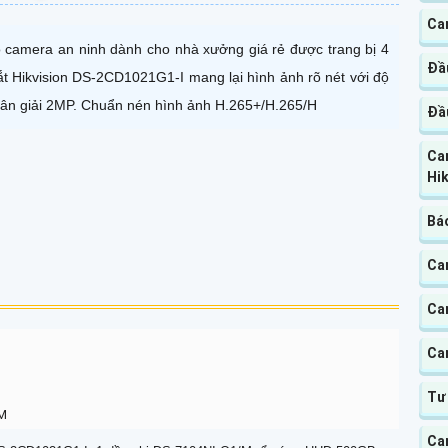
Ca
 camera an ninh dành cho nhà xưởng giá rẻ được trang bị 4
Đầu
t Hikvision DS-2CD1021G1-I mang lại hình ảnh rõ nét với độ
ân giải 2MP. Chuẩn nén hình ảnh H.265+/H.265/H
Đầu
Ca
Hik
Báo
Ca
Ca
Ca
Tư
AM
Ca