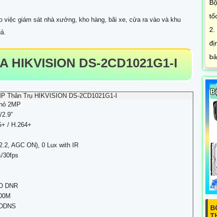
Bộ
tố
 việc giám sát nhà xưởng, kho hàng, bãi xe, cửa ra vào và khu
2.
uả.
đị
bả
 HIKVISION DS-2CD1021G1-I
MP Thân Trụ HIKVISION DS-2CD1021G1-I
nhỏ 2MP
/2.9″
5+ / H.264+
2.2, AGC ON), 0 Lux with IR
/30fps
3D DNR
100M
, DDNS
B
T