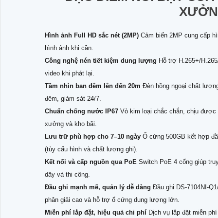
XƯỞN
Hình ảnh Full HD sắc nét (2MP)
Cảm biến 2MP cung cấp hình 
hình ảnh khi cần.
Công nghệ nén tiết kiệm dung lượng
Hỗ trợ H.265+/H.265/
video khi phát lại.
Tầm nhìn ban đêm lên đến 20m
Đèn hồng ngoại chất lượng 
đêm, giám sát 24/7.
Chuẩn chống nước IP67
Vỏ kim loại chắc chắn, chịu được 
xưởng và kho bãi.
Lưu trữ phù hợp cho 7–10 ngày
Ổ cứng 500GB kết hợp đầu
(tùy cấu hình và chất lượng ghi).
Kết nối và cấp nguồn qua PoE
Switch PoE 4 cổng giúp truy
dây và thi công.
Đầu ghi mạnh mẽ, quản lý dễ dàng
Đầu ghi DS-7104NI-Q1/M
phân giải cao và hỗ trợ ổ cứng dung lượng lớn.
Miễn phí lắp đặt, hiệu quả chi phí
Dịch vụ lắp đặt miễn phí