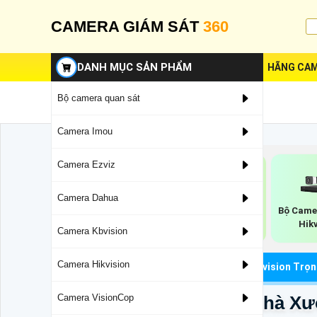
CAMERA GIÁM SÁT
360
DANH MỤC SẢN PHẨM
HÃNG CAM
Bộ camera quan sát
Camera Imou
Camera Ezviz
Camera Dahua
Bộ Camera Chống
Bộ Came
Bô Camera Chống
Trộm Hikvision
Hik
Trộm Hikvision
Camera Kbvision
Camera Hikvision
Camera Wifi Chính Hãng
Lắp Camera Hikvision Trọn
Bộ Camera Giám Sát Nhà Xư
Camera VisionCop