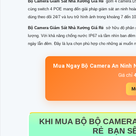
Bộ Camera Giám Sát Nhà Xưởng Giá Rẻ
gồm 4 camera D
cùng switch 4 POE mang đến giải pháp giám sát an ninh hoàn
dùng theo dõi 24/7 và lưu trữ hình ảnh trong khoảng 7 đến 1
Bộ Camera Giám Sát Nhà Xưởng Giá Rẻ
sở hữu độ phân g
lượng. Với khả năng chống nước IP67 và tầm nhìn ban đê
ngày lẫn đêm. Đây là lựa chọn phù hợp cho những ai muốn nâ
Mua Ngay Bộ Camera An Ninh N
Giá chỉ
M
KHI MUA BỘ BỘ CAMERA
RẺ BẠN S