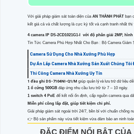
Với giải pháp giám sát toàn diện của
AN THÀNH PHÁT
bạn c
kết giá cả và chất lượng là cực kỳ tốt và cạnh tranh nhất th
4 camera IP DS-2CD1021G1-I với độ phân giải 2MP, hình 
Tin Tức Camera Phù Hợp Nhất Cho Bạn : Bộ Camera Giám 
Camera Sử Dụng Cho Nhà Xưởng Phù Hợp
Dự Án Lắp Camera Nhà Xưởng Sản Xuất Chúng Tôi 
Thi Công Camera Nhà Xưởng Uy Tín
1 đầu ghi DS-7104NI-Q1/M
giúp quản lý và lưu trữ dữ liệu d
1 ổ cứng 500GB
đáp ứng nhu cầu lưu trữ từ 7 – 10 ngày.
1 switch 4 PoE
để kết nối ổn định, cấp nguồn camera qua d
Miễn phí công lắp đặt, giúp tiết kiệm chi phí.
Giải pháp giám sát ngoài trời 24/7, bền bỉ với chuẩn chống
👉 Bộ sản phẩm này vừa tiết kiệm vừa đảm bảo an ninh toàn
ĐẶC ĐIỂM NỔI BẬT CỦA