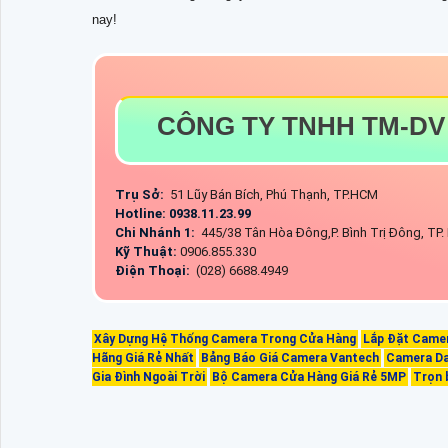
nay!
CÔNG TY TNHH TM-DV
Trụ Sở:
51 Lũy Bán Bích, Phú Thạnh, TP.HCM
Hotline: 0938.11.23.99
Chi Nhánh 1:
445/38 Tân Hòa Đông,P. Bình Trị Đông, TP
Kỹ Thuật:
0906.855.330
Điện Thoại:
(028) 6688.4949
Xây Dựng Hệ Thống Camera Trong Cửa Hàng
Lắp Đặt Camer
Hãng Giá Rẻ Nhất
Bảng Báo Giá Camera Vantech
Camera D
Gia Đình Ngoài Trời
Bộ Camera Cửa Hàng Giá Rẻ 5MP
Trọn 