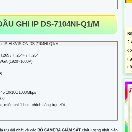
U GHI IP DS-7104NI-Q1/M
Bộ
2 
hi IP HIKVISION DS-7104NI-Q1/M
độ
H.265 / H.264+ / H.264
ng
VGA (1920×1080P)
nổ
TB
J45 10/100/1000Mbps
2.0
, miễn phí 1 host chính hãng trọn đời
iá ưu dãi nhất về các
BỘ CAMERA GIÁM SÁT
chất lượng nhất hiện