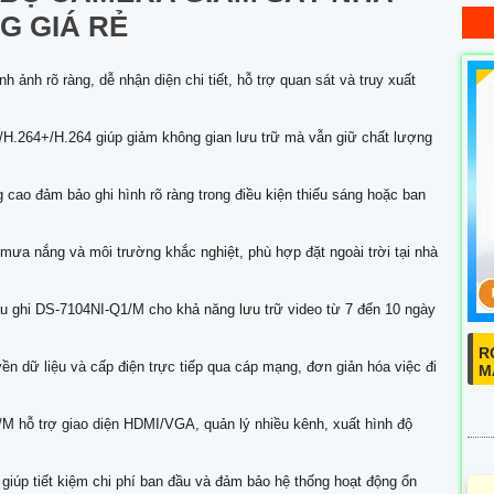
G GIÁ RẺ
ảnh rõ ràng, dễ nhận diện chi tiết, hỗ trợ quan sát và truy xuất
H.264+/H.264 giúp giảm không gian lưu trữ mà vẫn giữ chất lượng
cao đảm bảo ghi hình rõ ràng trong điều kiện thiếu sáng hoặc ban
mưa nắng và môi trường khắc nghiệt, phù hợp đặt ngoài trời tại nhà
 ghi DS-7104NI-Q1/M cho khả năng lưu trữ video từ 7 đến 10 ngày
R
ền dữ liệu và cấp điện trực tiếp qua cáp mạng, đơn giản hóa việc đi
M
 hỗ trợ giao diện HDMI/VGA, quản lý nhiều kênh, xuất hình độ
 giúp tiết kiệm chi phí ban đầu và đảm bảo hệ thống hoạt động ổn