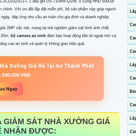
S-2CD1021G1-I, 1 đầu ghi DS-7104NI-Q1/M, ổ cứng HHD 500GB
 chỉnh. Với ưu đãi lắp đặt miễn phí, bộ sản phẩm này giúp người
Lắ
0 ngày, đáp ứng nhu cầu an toàn cho gia đình và doanh nghiệp.
Ca
iải 2MP sắc nét, mang lại trải nghiệm giám sát hình ảnh chất
m 20m,
bộ camera an ninh
đảm bảo hoạt động bền bỉ ngoài trời cả
Ca
ng cao an ninh và quản lý không gian hiệu quả.
Ca
Lắp
hà Xưởng Giá Rẻ Tại An Thành Phát
4.500.000 VNĐ
Ca
ua Ngay
Bán
Cam
Lắp
 GIÁM SÁT NHÀ XƯỞNG GIÁ
Ẽ NHẬN ĐƯỢC:
Cam