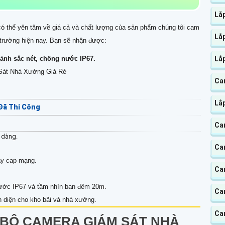
Lắ
ó thể yên tâm về giá cả và chất lượng của sản phẩm chúng tôi cam
Lắ
ị trường hiện nay. Bạn sẽ nhận được:
ảnh sắc nét, chống nước IP67.
Lắ
Sát Nhà Xưởng Giá Rẻ
Cam
Lắp
Đã Thi Công
Ca
ễ dàng.
Ca
ây cap mạng.
Ca
 nước IP67 và tầm nhìn ban đêm 20m.
Ca
 diện cho kho bãi và nhà xưởng.
Ca
 BỘ CAMERA GIÁM SÁT NHÀ