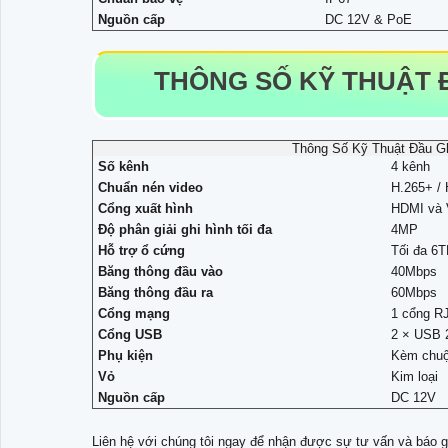
Nguồn cấp
DC 12V & PoE
THÔNG SỐ KỸ THUẬT ĐẦ
Thông Số Kỹ Thuật Đầu G
Số kênh
4 kênh
Chuẩn nén video
H.265+ / 
Cổng xuất hình
HDMI và 
Độ phân giải ghi hình tối đa
4MP
Hỗ trợ ổ cứng
Tối đa 6
Băng thông đầu vào
40Mbps
Băng thông đầu ra
60Mbps
Cổng mạng
1 cổng R
Cổng USB
2 × USB 
Phụ kiện
Kèm chuột
Vỏ
Kim loại
Nguồn cấp
DC 12V
Liên hệ với chúng tôi ngay để nhận được sự tư vấn và báo g