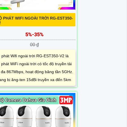
Ộ PHÁT WIFI NGOÀI TRỜI RG-EST350-
2
5%-35%
00 ₫
 phát Wifi ngoài trời RG-EST350-V2 là
 phát WiFi ngoài trời có tốc độ truyền tải
i đa 867Mbps, hoạt động băng tần 5GHz.
ang bị ăng-ten 15dBi truyền xa đến 5km