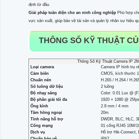
định từ đầu.
Giải pháp toàn diện cho an ninh công nghiệp
Phù hợp cho
vực sản xuất, giúp bảo vệ tài sản và quản lý nhân sự hiệu q
THÔNG SỐ KỸ THUẬT CỦA
Thông Số Kỹ Thuật Camera IP 2
Loại camera
Camera IP hình trụ 
Cảm biến
CMOS, kích thước 1
Chuẩn nén
H.265 / H.264 / H.26
Số luồng dữ liệu
2 luồng
Độ nhạy sáng
Color: 0.01 Lux @ (F
Độ phân giải tối đa
1920 × 1080 @ 25fps
Ống kính
2.8 mm / 4 mm
Tầm hồng ngoại
20m
Tính năng hỗ trợ
DWDR, BLC, HLC, 
Cổng mạng
01 cổng RJ45 10M/
Dịch vụ
Hỗ trợ Hik-Connect
Chuẩn bảo vệ
IP67