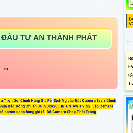
B
V
 ĐẦU TƯ AN THÀNH PHÁT
Bộ
bộ
. HCM
tố
Tr
a Trọn Gói Chính Hãng Giá Rẻ
Dịch Vụ Lắp Đặt Camera Ezviz Chính
ahua Báo Động Chuẩn DH-SD2A200HB-GN-AW-PV-S2
Lắp Camera
bộ camera kho hàng giá rẻ
Bộ Camera Shop Thời Trang