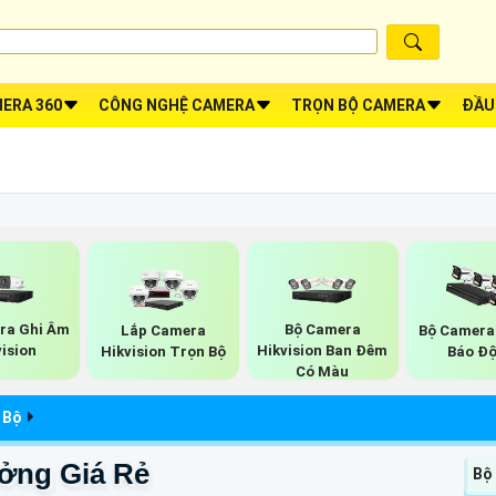
ERA 360
CÔNG NGHỆ CAMERA
TRỌN BỘ CAMERA
ĐẦU
ra Ghi Âm
Bộ Camera
Lắp Camera
Bộ Camera
vision
Hikvision Ban Đêm
Hikvision Trọn Bộ
Báo Đ
Có Màu
 Bộ
ởng Giá Rẻ
Bộ