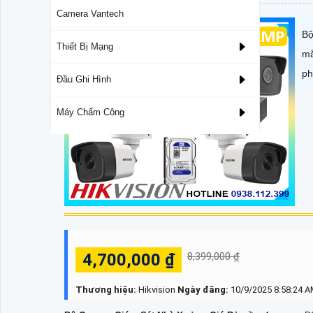
Camera Vantech
Bộ
Thiết Bị Mạng
mắ
ph
Đầu Ghi Hình
Máy Chấm Công
4,700,000 ₫
8,399,000 ₫
Thương hiệu:
Hikvision
Ngày đăng:
10/9/2025 8:58:24 