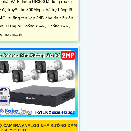
 phát Wi-Fi Imou HR300 là dòng router
c độ truyền tải 300Mbps, hỗ trợ băng tần
 4GHz, ăng-ten kép 3dBi cho tín hiệu ổn
nh. Trang bị 1 cổng WAN, 3 cổng LAN,
o mật mạnh...
Ộ CAMERA ANALOG NHÀ XƯỞNG ĐÀM
HOẠI 2 CHIỀU