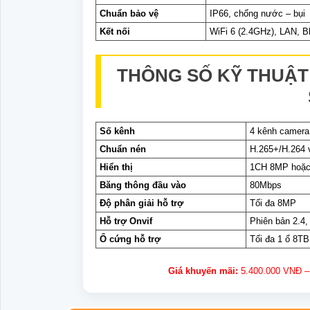
Chuẩn bảo vệ
IP66, chống nước – bụi
Kết nối
WiFi 6 (2.4GHz), LAN, Bl
THÔNG SỐ KỸ THUẬT 
Số kênh
4 kênh camera
Chuẩn nén
H.265+/H.264 v
Hiển thị
1CH 8MP hoặc
Băng thông đầu vào
80Mbps
Độ phân giải hỗ trợ
Tối đa 8MP
Hỗ trợ Onvif
Phiên bản 2.4,
Ổ cứng hỗ trợ
Tối đa 1 ổ 8TB
Giá khuyến mãi:
5.400.000 VNĐ – 