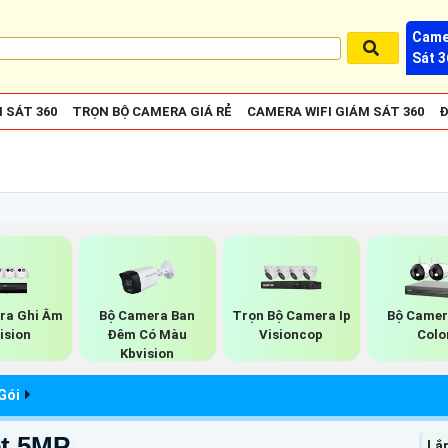
Came
Sát 3
 SÁT 360
TRỌN BỘ CAMERA GIÁ RẺ
CAMERA WIFI GIÁM SÁT 360
Đ
ra Ghi Âm
Bộ Camera Ban
Trọn Bộ Camera Ip
Bộ Camer
ision
Đêm Có Màu
Visioncop
Colo
Kbvision
Gói
ét 5MP
Lắ