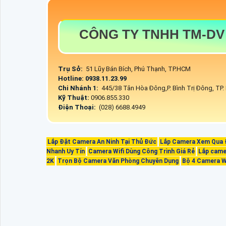
CÔNG TY TNHH TM-DV
Trụ Sở:
51 Lũy Bán Bích, Phú Thạnh, TP.HCM
Hotline: 0938.11.23.99
Chi Nhánh 1:
445/38 Tân Hòa Đông,P. Bình Trị Đông, TP
Kỹ Thuật:
0906.855.330
Điện Thoại:
(028) 6688.4949
Lắp Đặt Camera An Ninh Tại Thủ Đức
Lắp Camera Xem Qua 
Nhanh Uy Tín
Camera Wifi Dùng Công Trình Giá Rẻ
Lắp camer
2K
Trọn Bộ Camera Văn Phòng Chuyên Dụng
Bộ 4 Camera Wi