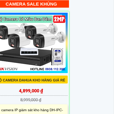
CAMERA SALE KHỦNG
Ộ CAMERA DAHUA KHO HÀNG GIÁ RẺ
4,899,000 ₫
8,999,000 ₫
 camera IP giám sát kho hàng DH-IPC-