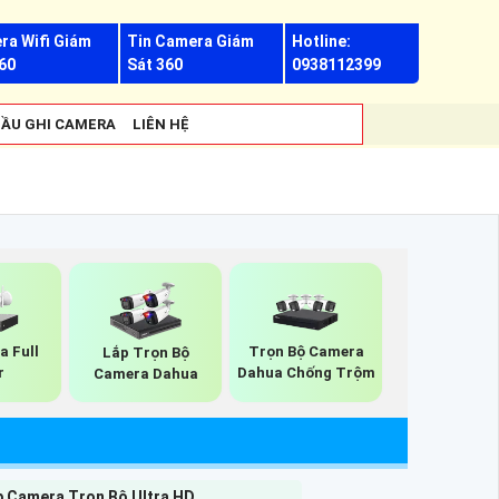
ra Wifi Giám
Tin Camera Giám
Hotline:
60
Sát 360
0938112399
ẦU GHI CAMERA
LIÊN HỆ
a Full
Trọn Bộ Camera
Lắp Trọn Bộ
r
Dahua Chống Trộm
Camera Dahua
p Camera Trọn Bộ Ultra HD