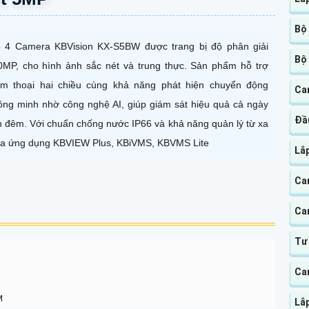
Bộ
 4 Camera KBVision KX-S5BW được trang bị độ phân giải
Bộ
0MP, cho hình ảnh sắc nét và trung thực. Sản phẩm hỗ trợ
m thoại hai chiều cùng khả năng phát hiện chuyển động
Ca
ông minh nhờ công nghệ AI, giúp giám sát hiệu quả cả ngày
Đầu
n đêm. Với chuẩn chống nước IP66 và khả năng quản lý từ xa
a ứng dụng KBVIEW Plus, KBiVMS, KBVMS Lite
Lắ
Ca
Ca
Tư
Ca
M
Lắ