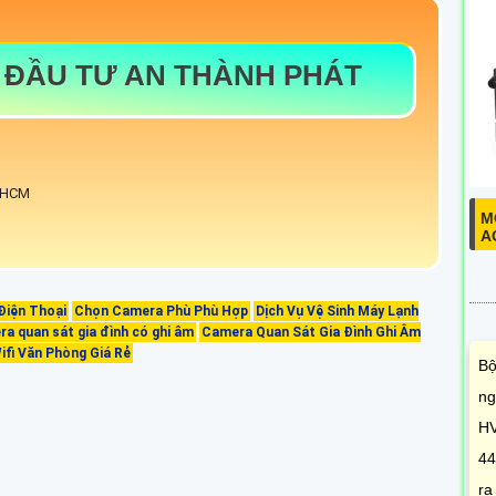
 ĐẦU TƯ AN THÀNH PHÁT
. HCM
M
A
Điện Thoại
Chọn Camera Phù Phù Hợp
Dịch Vụ Vệ Sinh Máy Lạnh
a quan sát gia đình có ghi âm
Camera Quan Sát Gia Đình Ghi Âm
fi Văn Phòng Giá Rẻ
Bộ
ng
HV
44
ra