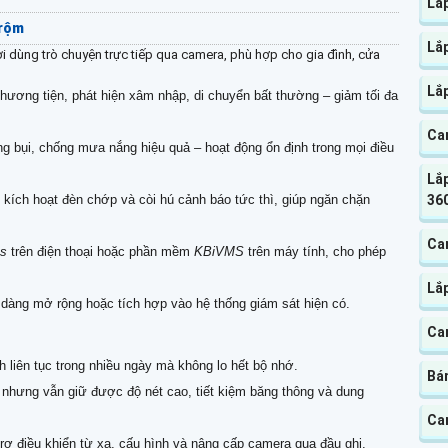
Lắp
Trộm
Lắp
i dùng trò chuyện trực tiếp qua camera, phù hợp cho gia đình, cửa
Lắp
ương tiện, phát hiện xâm nhập, di chuyển bất thường – giảm tối đa
Ca
g bụi, chống mưa nắng hiệu quả – hoạt động ổn định trong mọi điều
Lắp
 kích hoạt đèn chớp và còi hú cảnh báo tức thì, giúp ngăn chặn
360
Ca
s
trên điện thoại hoặc phần mềm
KBiVMS
trên máy tính, cho phép
Lắ
 dàng mở rộng hoặc tích hợp vào hệ thống giám sát hiện có.
Ca
liên tục trong nhiều ngày mà không lo hết bộ nhớ.
Bá
hưng vẫn giữ được độ nét cao, tiết kiệm băng thông và dung
Ca
ợ điều khiển từ xa, cấu hình và nâng cấp camera qua đầu ghi.