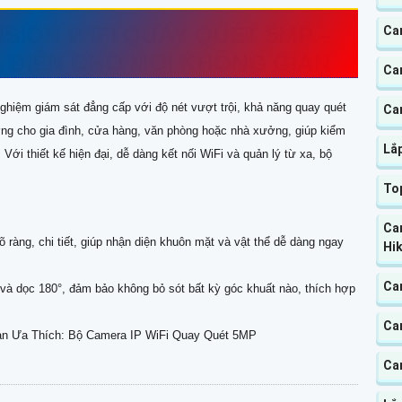
SION WIFI QUAY QUÉT 5MP –
Ca
N DIỆN CHO MỌI KHÔNG GIAN
Ca
ghiệm giám sát đẳng cấp với độ nét vượt trội, khả năng quay quét
Ca
ưởng cho gia đình, cửa hàng, văn phòng hoặc nhà xưởng, giúp kiểm
Lắ
 Với thiết kế hiện đại, dễ dàng kết nối WiFi và quản lý từ xa, bộ
To
Ca
 ràng, chi tiết, giúp nhận diện khuôn mặt và vật thể dễ dàng ngay
Hik
Ca
à dọc 180°, đảm bảo không bỏ sót bất kỳ góc khuất nào, thích hợp
Ca
n Ưa Thích: Bộ Camera IP WiFi Quay Quét 5MP
Ca