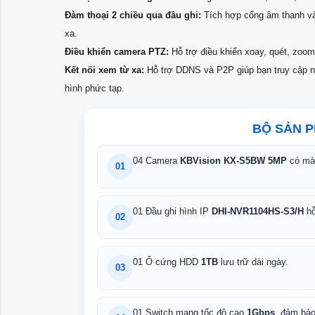
Đàm thoại 2 chiều qua đầu ghi:
Tích hợp cổng âm thanh vào/
xa.
Điều khiển camera PTZ:
Hỗ trợ điều khiển xoay, quét, zoom
Kết nối xem từ xa:
Hỗ trợ DDNS và P2P giúp bạn truy cập 
hình phức tạp.
BỘ SẢN 
04 Camera
KBVision KX-S5BW 5MP
có màu
01
01 Đầu ghi hình IP
DHI-NVR1104HS-S3/H
hỗ
02
01 Ổ cứng HDD
1TB
lưu trữ dài ngày.
03
01 Switch mạng tốc độ cao
1Gbps
, đảm bảo