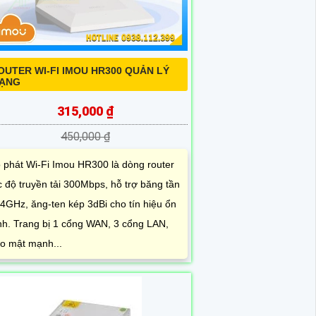
OUTER WI-FI IMOU HR300 QUẢN LÝ
ẠNG
315,000 ₫
450,000 ₫
 phát Wi-Fi Imou HR300 là dòng router
c độ truyền tải 300Mbps, hỗ trợ băng tần
 4GHz, ăng-ten kép 3dBi cho tín hiệu ổn
nh. Trang bị 1 cổng WAN, 3 cổng LAN,
o mật mạnh...