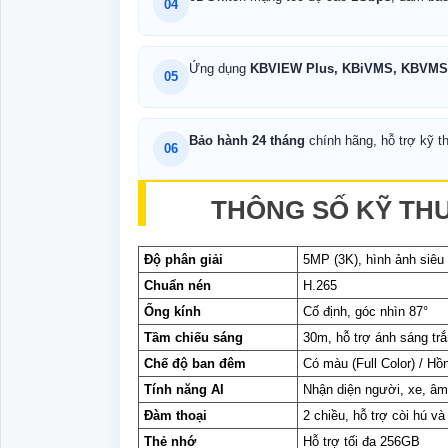
04
Ứng dụng
KBVIEW Plus, KBiVMS, KBVMS 
05
Bảo hành 24 tháng
chính hãng, hỗ trợ kỹ th
06
THÔNG SỐ KỸ TH
Độ phân giải
5MP (3K), hình ảnh siêu 
Chuẩn nén
H.265
Ống kính
Cố định, góc nhìn 87°
Tầm chiếu sáng
30m, hỗ trợ ánh sáng tr
Chế độ ban đêm
Có màu (Full Color) / Hồ
Tính năng AI
Nhận diện người, xe, âm
Đàm thoại
2 chiều, hỗ trợ còi hú v
Thẻ nhớ
Hỗ trợ tối đa 256GB