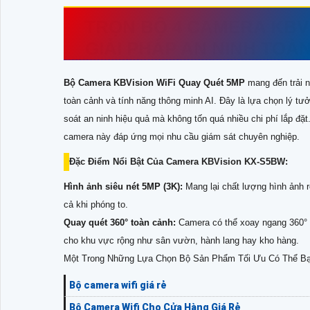
TRỌN BỘ 4 CAMERA KBVI
GIẢI PHÁP AN NINH TOÀ
Bộ Camera KBVision WiFi Quay Quét 5MP
mang đến trải n
toàn cảnh và tính năng thông minh AI. Đây là lựa chọn lý t
soát an ninh hiệu quả mà không tốn quá nhiều chi phí lắp đặt.
camera này đáp ứng mọi nhu cầu giám sát chuyên nghiệp.
Đặc Điểm Nổi Bật Của Camer​a KBVision KX-S5BW:
Hình ảnh siêu nét 5MP (3K):
Mang lại chất lượng hình ảnh rõ
cả khi phóng to.
Quay quét 360° toàn cảnh:
Camera có thể xoay ngang 360° v
cho khu vực rộng như sân vườn, hành lang hay kho hàng.
Một Trong Những Lựa Chọn Bộ Sản Phẩm Tối Ưu Có Thể Bạ
Bộ camera wifi giá rẻ
Bộ Camera Wifi Cho Cửa Hàng Giá Rẻ