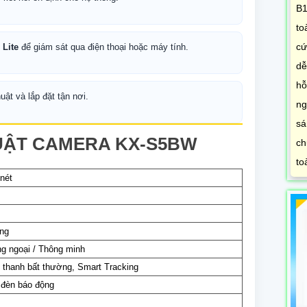
B1
to
cứ
Lite
để giám sát qua điện thoại hoặc máy tính.
dễ
hỗ
uật và lắp đặt tận nơi.
ng
sá
UẬT CAMERA KX-S5BW
ch
to
nét
ắng
ng ngoại / Thông minh
 thanh bất thường, Smart Tracking
à đèn báo động