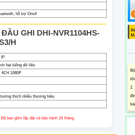
uetooth, hỗ trợ Onvif
R
ĐẦU GHI DHI-NVR1104HS-
M
S3/H
 IP
ới hai luồng dữ liệu
Bộ
 4CH 1080P
tố
2.
đị
 tương thích nhiều thương hiệu
bả
Đã bao gồm lắp đặt và bảo hành 24 tháng.