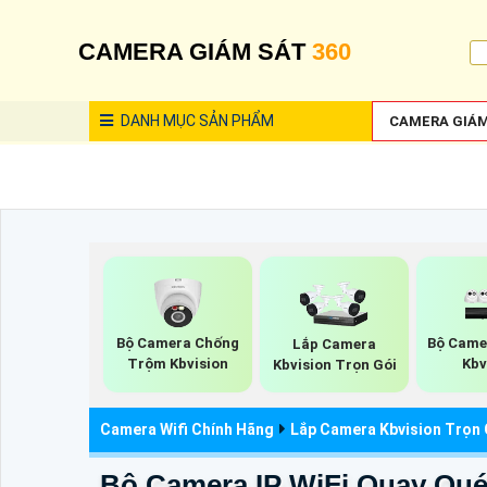
CAMERA GIÁM SÁT
360
DANH MỤC
SẢN PHẨM
CAMERA GIÁM
Bộ Camera Chống
Bộ Came
Lắp Camera
Trộm Kbvision
Kbv
Kbvision Trọn Gói
Camera Wifi Chính Hãng
Lắp Camera Kbvision Trọn 
Bộ Camera IP WiFi Quay Qu