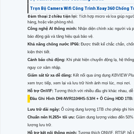
Trọn Bộ Camera Wifi Công Trình Xoay 360 Chống 
Đàm thoại 2 chiều tiện lợi:
Tích hợp micro và loa giúp ngườ
hàng, hoặc văn phòng nhỏ.
Công nghệ AI thông minh:
Nhận diện chính xác người và ph
báo động giả và tăng hiệu quả bảo vệ.
Khả năng chống nước IP66:
Được thiết kế chắc chắn, chốn
kiện thời tiết.
Cảnh báo chủ động:
Khi phát hiện chuyển động lạ, hệ thống
nguy cơ xâm nhập.
Giám sát từ xa dễ dàng:
Kết nối qua ứng dụng
KBVIEW Plu
xem trực tiếp, xem lại và lưu trữ hình ảnh mọi lúc, mọi nơi.
Hỗ trợ OnVIF:
Tương thích với nhiều đầu ghi khác nhau, dễ
Đầu Ghi Hình DHI-NVR1104HS-S3/H + Ổ Cứng HDD 1TB:
Lưu trữ dài ngày:
Ổ cứng dung lượng 1TB cho phép ghi hình 
Chuẩn nén H.265+ tối ưu:
Giảm dung lượng video đến 50% n
lượng lưu trữ.
Hỗ trợ kết nối thông minh:
Tương thích ONVIF, RTSP, hỗ tr