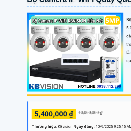
Bộ
5.
đà
th
lẫ
qu
5,400,000 ₫
10,000,000 ₫
Thương hiệu:
KBvision
Ngày đăng:
10/9/2025 9:25:15 A