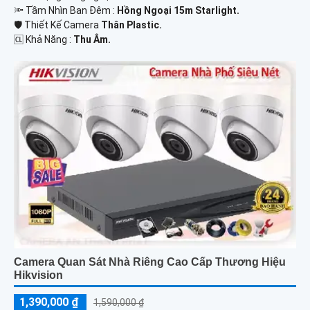
🔦 Tầm Nhìn Ban Đêm :
Hồng Ngoại 15m Starlight.
🛡 Thiết Kế Camera
Thân Plastic.
️🆑 Khả Năng :
Thu Âm.
Camera Quan Sát Nhà Riêng Cao Cấp Thương Hiệu
Hikvision
1,390,000 ₫
1,590,000 ₫