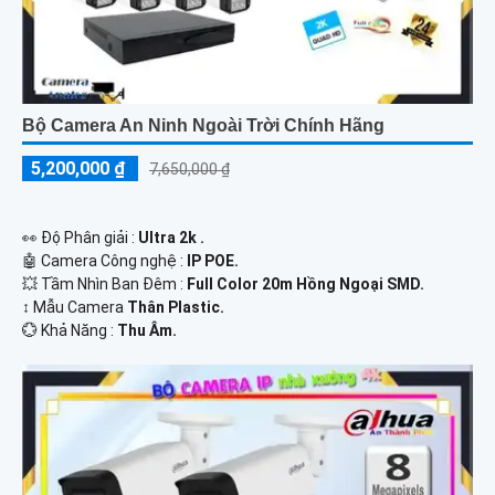
Bộ Camera An Ninh Ngoài Trời Chính Hãng
5,200,000 ₫
7,650,000 ₫
️👀 Độ Phân giải :
Ultra 2k .
🤖️ Camera Công nghệ :
IP POE.
💥 Tầm Nhìn Ban Đêm :
Full Color 20m Hồng Ngoại SMD.
↕️ Mẫu Camera
Thân Plastic.
️💮 Khả Năng :
Thu Âm.