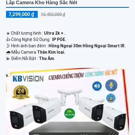
Lắp Camera Kho Hàng Sắc Nét
7,299,000 ₫
10,450,000 ₫
☀️ Chất lượng hình :
Ultra 2k + .
👍 Công Nghệ Sử Dụng :
IP POE.
🌛 Hình ảnh ban đêm :
Hồng Ngoại 30m Hồng Ngoại Smart IR.
🌧️ Mẫu Camera
Thân Kim loại.
️💫 Điểm Nỗi Bật :
Thu Âm.