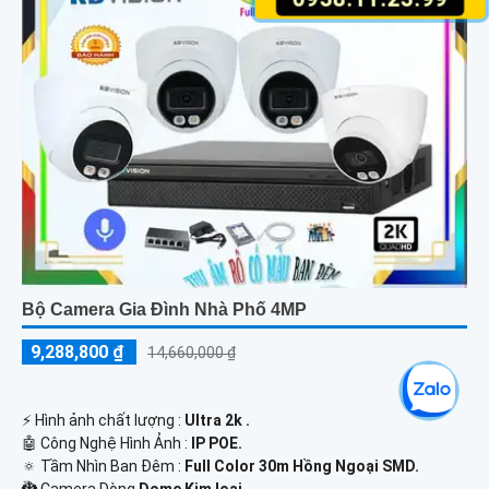
Bộ Camera Gia Đình Nhà Phố 4MP
9,288,800 ₫
14,660,000 ₫
️⚡ Hình ảnh chất lượng :
Ultra 2k .
🤖️ Công Nghệ Hình Ảnh :
IP POE.
🔅 Tầm Nhìn Ban Đêm :
Full Color 30m Hồng Ngoại SMD.