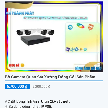
Bộ Camera Quan Sát Xưởng Đóng Gói Sản Phẩm
6,700,000 ₫
9,200,000 ₫
️⚡ Chất lượng hình Ảnh :
Ultra 2k+ sắc nét .
⚛️ Sử dụng công nghệ :
IP POE.