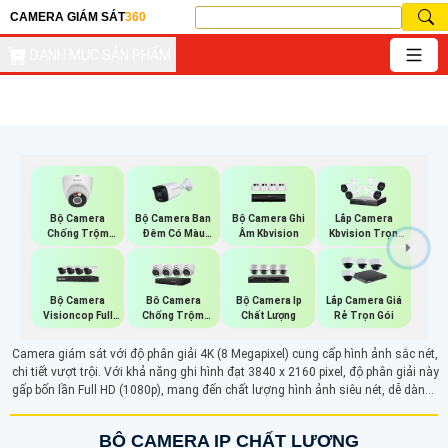
CAMERA GIÁM SÁT
360
DANH MỤC SẢN PHẨM
Bộ Camera
Bộ Camera Ban
Bộ Camera Ghi
Lắp Camera
Chống Trộm
Đêm Có Màu
Âm Kbvision
Kbvision Trọn
Kbvision
Kbvision
Gói
Bộ Camera
Bộ Camera Ip
Bô Camera
Lắp Camera Giá
Visioncop Full
Chất Lượng
Chống Trộm
Rẻ Trọn Gói
Color
Hikvision
Camera giám sát với độ phân giải 4K (8 Megapixel) cung cấp hình ảnh sắc nét,
chi tiết vượt trội. Với khả năng ghi hình đạt 3840 x 2160 pixel, độ phân giải này
gấp bốn lần Full HD (1080p), mang đến chất lượng hình ảnh siêu nét, dễ dàng
nhận diện các chi tiết quan trọng trong khu vực giám sát, nâng cao hiệu quả
an ninh và đảm bảo sự rõ ràng trong mọi tình huống quan sát.
BỘ CAMERA IP CHẤT LƯỢNG