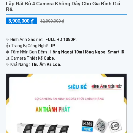
Lắp Đặt Bộ 4 Camera Không Dây Cho Gia Đình Giá
Rẻ.
8,900,000 ₫
12,800,000 ₫
✨ Hình Ảnh Sắc nét :
FULL HD 1080P .
👍 Trang Bị Công Nghệ :
IP.
❃ Tầm Nhìn Ban Đêm :
Hồng Ngoại 10m Hồng Ngoại Smart IR.
♊ Camera Thiết Kế
Cube.
️✨ Khả Năng :
Thu Âm Và Loa.