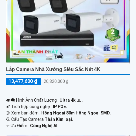
Lắp Camera Nhà Xưởng Siêu Sắc Nét 4K
13,477,600 ₫
20,820,000 ₫
👁️‍🗨 Hình Ành Chất Lượng :
Ultra 4k 👍🏾 .
🌠 Tích hợp công nghệ :
IP POE.
🌛 Xem ban đêm :
Hồng Ngoại 80m Hồng Ngoại SMD.
💦 Cấu Tạo Camera
Thân Kim loại.
️✨ Ưu Điểm :
Công Nghệ AI.