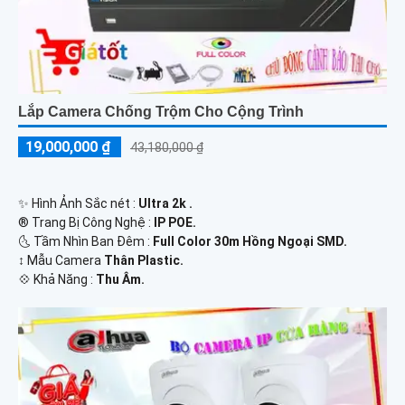
Lắp Camera Chống Trộm Cho Cộng Trình
19,000,000 ₫
43,180,000 ₫
✨ Hình Ảnh Sắc nét :
Ultra 2k .
®️ Trang Bị Công Nghệ :
IP POE.
🌜 Tầm Nhìn Ban Đêm :
Full Color 30m Hồng Ngoại SMD.
↕️ Mẫu Camera
Thân Plastic.
️💠 Khả Năng :
Thu Âm.