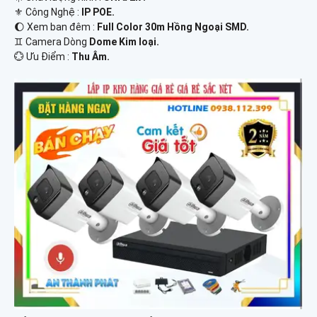
⚜️ Công Nghệ :
IP POE.
🌔 Xem ban đêm :
Full Color 30m Hồng Ngoại SMD.
♊ Camera Dòng
Dome Kim loại.
️💮 Ưu Điểm :
Thu Âm.