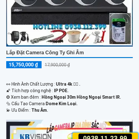
Lắp Đặt Camera Công Ty Ghi Âm
15,750,000 ₫
17,900,000 ₫
️👀 Hình Ành Chất Lượng :
Ultra 4k 👍🏾 .
🌠 Tích hợp công nghệ :
IP POE.
❂ Xem ban đêm :
Hồng Ngoại 30m Hồng Ngoại Smart IR.
🔩 Cấu Tạo Camera
Dome Kim Loại.
️💫 Ưu Điểm :
Thu Âm.
0938.11.23.99