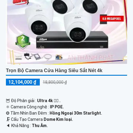
Trọn Bộ Camera Cửa Hàng Siêu Sắt Nét 4k
12,104,000 ₫
18,800,000 ₫
🦉 Độ Phân giải :
Ultra 4k 👍🏾 .
⚛️ Camera Công nghệ :
IP POE.
❂ Tầm Nhìn Ban Đêm :
Hồng Ngoại 30m Starlight.
🗜️ Cấu Tạo Camera
Dome Kim loại.
️🔈 Khả Năng :
Thu Âm.