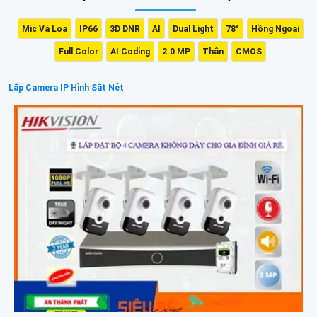
Mic Và Loa
IP66
3D DNR
AI
Dual Light
78°
Hồng Ngoại
Full Color
AI Coding
2.0 MP
Thân
CMOS
Lắp Camera IP Hình Sắt Nét