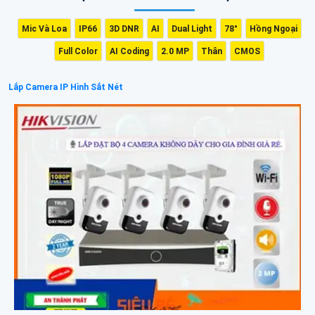
Mic Và Loa
IP66
3D DNR
AI
Dual Light
78°
Hồng Ngoại
Full Color
AI Coding
2.0 MP
Thân
CMOS
Lắp Camera IP Hình Sắt Nét