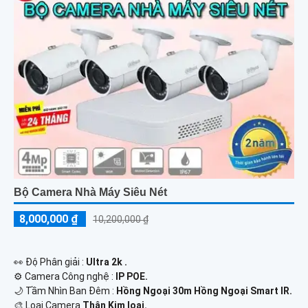
Bộ Camera Nhà Máy Siêu Nét
8,000,000 ₫
10,200,000 ₫
️👀 Độ Phân giải :
Ultra 2k .
⚙ Camera Công nghệ :
IP POE.
🌙 Tầm Nhìn Ban Đêm :
Hồng Ngoại 30m Hồng Ngoại Smart IR.
🎨 Loại Camera
Thân Kim loại.