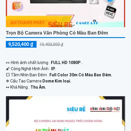
Trọn Bộ Camera Văn Phòng Có Màu Ban Đêm
9,520,400 ₫
10,400,000 ₫
️👀 Hình ảnh chất lượng :
FULL HD 1080P .
🌠 Công Nghệ Hình Ảnh :
IP.
💥 Tầm Nhìn Ban Đêm :
Full Color 30m Có Màu Ban Ðêm.
❄ Cấu Tạo Camera
Dome Kim loại.
️↭ Khả Năng :
Thu Âm.