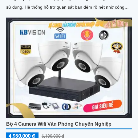
sử dụng. Hệ thống hỗ trợ quan sát ban đêm rõ nét nhờ công
nghệ hồng ngoại kết hợp đèn LED ánh sáng trắng, cùng khả
năng phát hiện chuyển động thông minh, giúp đảm bảo an toàn
tuyệt đối cho khu vực kho hàng
Bộ 4 Camera Wifi Văn Phòng Chuyên Nghiệp
4,950,000 ₫
6,180,000 ₫