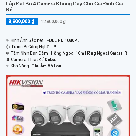
Lắp Đặt Bộ 4 Camera Không Dây Cho Gia Đình Giá
Rẻ.
8,900,000 ₫
12,800,000 ₫
✨ Hình Ảnh Sắc nét :
FULL HD 1080P .
👍 Trang Bị Công Nghệ :
IP.
❃ Tầm Nhìn Ban Đêm :
Hồng Ngoại 10m Hồng Ngoại Smart IR.
♊ Camera Thiết Kế
Cube.
️✨ Khả Năng :
Thu Âm Và Loa.