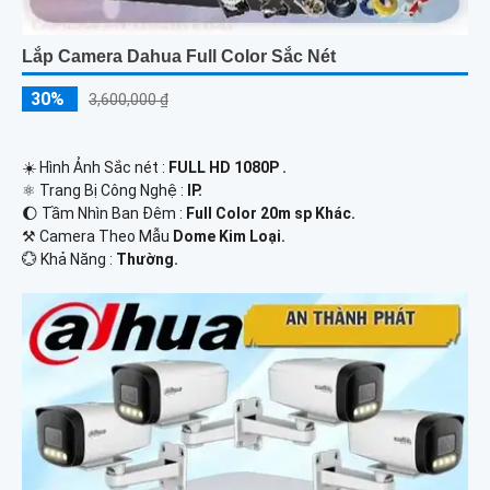
Lắp Camera Dahua Full Color Sắc Nét
30%
3,600,000 ₫
☀️ Hình Ảnh Sắc nét :
FULL HD 1080P .
⚛️ Trang Bị Công Nghệ :
IP.
🌔 Tầm Nhìn Ban Đêm :
Full Color 20m sp Khác.
⚒ Camera Theo Mẫu
Dome Kim Loại.
️💮 Khả Năng :
Thường.