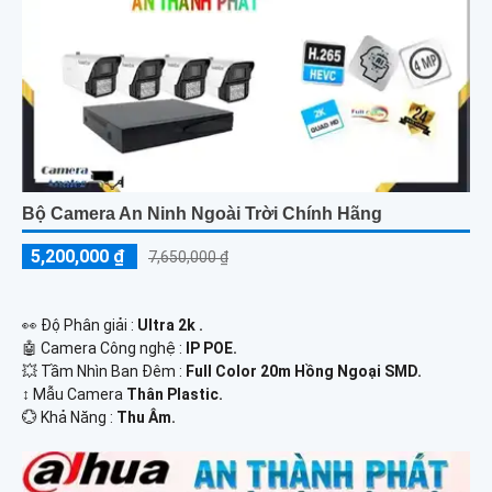
Bộ Camera An Ninh Ngoài Trời Chính Hãng
5,200,000 ₫
7,650,000 ₫
️👀 Độ Phân giải :
Ultra 2k .
🤖️ Camera Công nghệ :
IP POE.
💥 Tầm Nhìn Ban Đêm :
Full Color 20m Hồng Ngoại SMD.
↕️ Mẫu Camera
Thân Plastic.
️💮 Khả Năng :
Thu Âm.