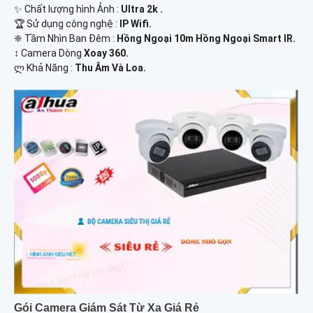
✨ Chất lượng hình Ảnh :
Ultra 2k .
🏆 Sử dụng công nghệ :
IP Wifi.
❈ Tầm Nhìn Ban Đêm :
Hồng Ngoại 10m Hồng Ngoại Smart IR.
↕️ Camera Dòng
Xoay 360.
️ლ Khả Năng :
Thu Âm Và Loa.
Gói Camera Giám Sát Từ Xa Giá Rẻ