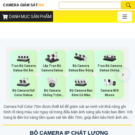
CAMERA GIÁM SÁT
360
DANH MỤC SẢN PHẨM
Trọn Bộ Camera
Trọn Bộ Camera
Lắp Trọn Bộ
Bộ Camera
Dahua Ghi Âm
Dahua Chống
Camera Dahua
Dahua Báo Động
Trộm
Bộ Camera Full
Bộ Camera
Bộ Camera Ban
Camera Wifi
Color Dahua
Chống Trộm
Đêm Có Màu
Kbone
Kbvision
Camera Full Color 70m được thiết kế để giám sát an ninh với khả năng ghi
hình rõ ràng màu sắc ngay cả trong điều kiện ánh sáng yếu hoặc ban đêm. Với
trang bị đèn trợ sáng tầm quan sát lên đến 70m, giúp đảm bảo hình ảnh chi
tiết và rõ nét cả ngày lẫn đêm.
BỘ CAMERA IP CHẤT LƯỢNG