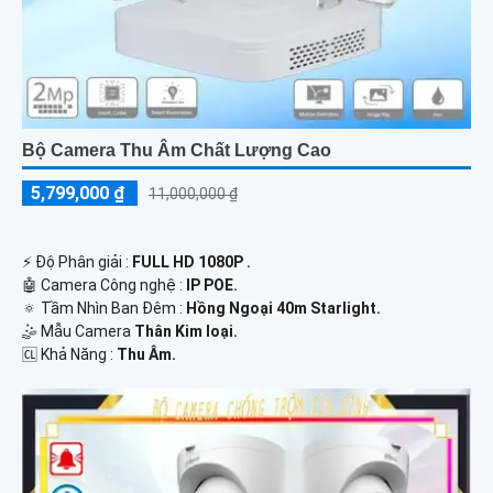
Bộ Camera Thu Âm Chất Lượng Cao
5,799,000 ₫
11,000,000 ₫
️⚡ Độ Phân giải :
FULL HD 1080P .
🤖️ Camera Công nghệ :
IP POE.
🔅 Tầm Nhìn Ban Đêm :
Hồng Ngoại 40m Starlight.
🤹 Mẫu Camera
Thân Kim loại.
️🆑 Khả Năng :
Thu Âm.