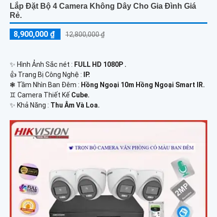
Lắp Đặt Bộ 4 Camera Không Dây Cho Gia Đình Giá
Rẻ.
8,900,000 ₫
12,800,000 ₫
✨ Hình Ảnh Sắc nét :
FULL HD 1080P .
👍 Trang Bị Công Nghệ :
IP.
❃ Tầm Nhìn Ban Đêm :
Hồng Ngoại 10m Hồng Ngoại Smart IR.
♊ Camera Thiết Kế
Cube.
️✨ Khả Năng :
Thu Âm Và Loa.