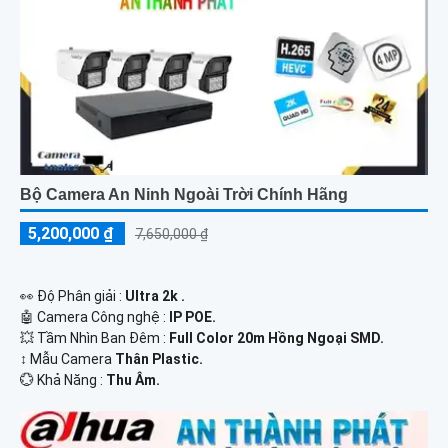
Bộ Camera An Ninh Ngoài Trời Chính Hãng
5,200,000 ₫
7,650,000 ₫
️👀 Độ Phân giải :
Ultra 2k .
🤖️ Camera Công nghệ :
IP POE.
💥 Tầm Nhìn Ban Đêm :
Full Color 20m Hồng Ngoại SMD.
↕️ Mẫu Camera
Thân Plastic.
️💮 Khả Năng :
Thu Âm.