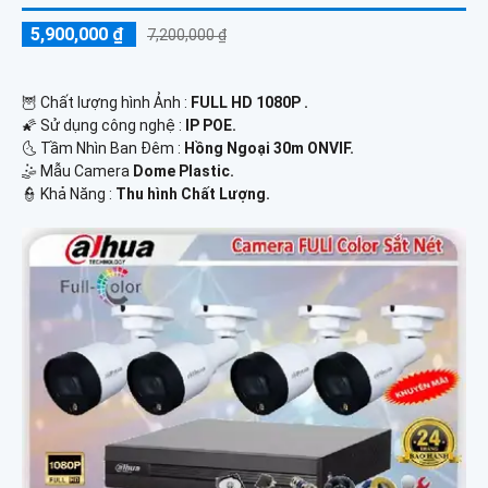
5,900,000 ₫
7,200,000 ₫
🦉 Chất lượng hình Ảnh :
FULL HD 1080P .
🌠 Sử dụng công nghệ :
IP POE.
🌜 Tầm Nhìn Ban Đêm :
Hồng Ngoại 30m ONVIF.
🤹 Mẫu Camera
Dome Plastic.
️👮 Khả Năng :
Thu hình Chất Lượng.