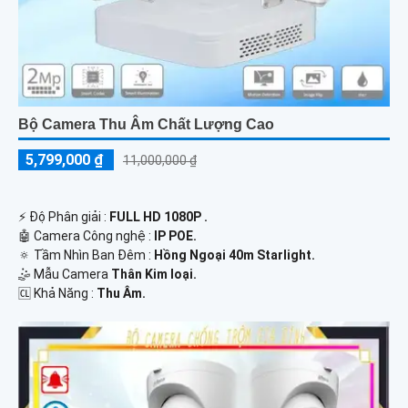
Bộ Camera Thu Âm Chất Lượng Cao
5,799,000 ₫
11,000,000 ₫
️⚡ Độ Phân giải :
FULL HD 1080P .
🤖️ Camera Công nghệ :
IP POE.
🔅 Tầm Nhìn Ban Đêm :
Hồng Ngoại 40m Starlight.
🤹 Mẫu Camera
Thân Kim loại.
️🆑 Khả Năng :
Thu Âm.