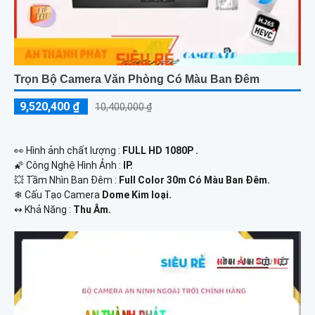
Trọn Bộ Camera Văn Phòng Có Màu Ban Đêm
9,520,400 ₫
10,400,000 ₫
️👀 Hình ảnh chất lượng :
FULL HD 1080P .
🌠 Công Nghệ Hình Ảnh :
IP.
💥 Tầm Nhìn Ban Đêm :
Full Color 30m Có Màu Ban Ðêm.
❄ Cấu Tạo Camera
Dome Kim loại.
️↭ Khả Năng :
Thu Âm.