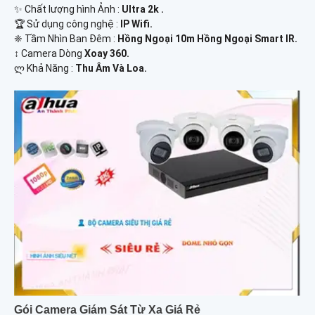
✨ Chất lượng hình Ảnh :
Ultra 2k .
🏆 Sử dụng công nghệ :
IP Wifi.
❈ Tầm Nhìn Ban Đêm :
Hồng Ngoại 10m Hồng Ngoại Smart IR.
↕️ Camera Dòng
Xoay 360.
️ლ Khả Năng :
Thu Âm Và Loa.
Gói Camera Giám Sát Từ Xa Giá Rẻ