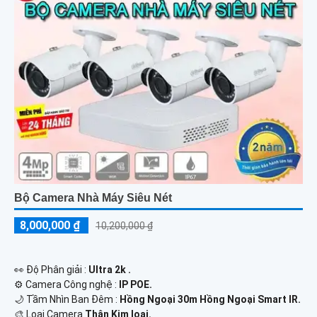
Bộ Camera Nhà Máy Siêu Nét
8,000,000 ₫
10,200,000 ₫
️👀 Độ Phân giải :
Ultra 2k .
⚙ Camera Công nghệ :
IP POE.
🌙 Tầm Nhìn Ban Đêm :
Hồng Ngoại 30m Hồng Ngoại Smart IR.
🎨 Loại Camera
Thân Kim loại.