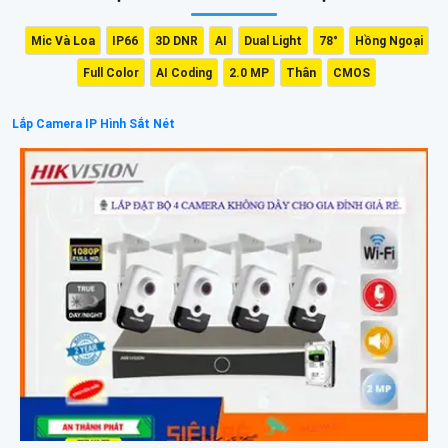
Mic Và Loa
IP66
3D DNR
AI
Dual Light
78°
Hồng Ngoại
Full Color
AI Coding
2.0 MP
Thân
CMOS
Lắp Camera IP Hình Sắt Nét