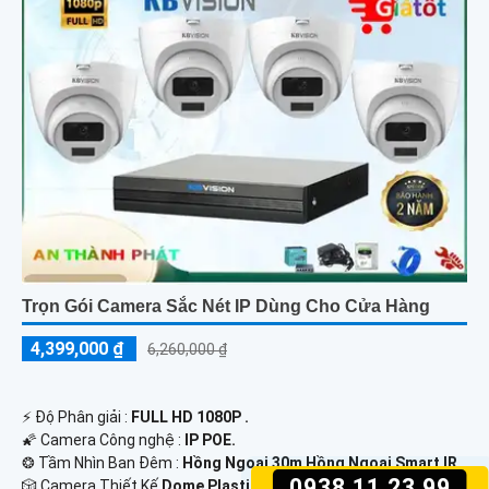
Trọn Gói Camera Sắc Nét IP Dùng Cho Cửa Hàng
4,399,000 ₫
6,260,000 ₫
️⚡ Độ Phân giải :
FULL HD 1080P .
🌠 Camera Công nghệ :
IP POE.
❂ Tầm Nhìn Ban Đêm :
Hồng Ngoại 30m Hồng Ngoại Smart IR.
0938.11.23.99
🎲 Camera Thiết Kế
Dome Plastic.