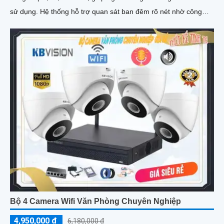
sử dụng. Hệ thống hỗ trợ quan sát ban đêm rõ nét nhờ công
nghệ hồng ngoại kết hợp đèn LED ánh sáng trắng, cùng khả
năng phát hiện chuyển động thông minh, giúp đảm bảo an toàn
tuyệt đối cho khu vực kho hàng
Bộ 4 Camera Wifi Văn Phòng Chuyên Nghiệp
4,950,000 ₫
6,180,000 ₫