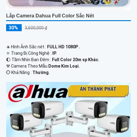
Lắp Camera Dahua Full Color Sắc Nét
30%
3,600,000 ₫
☀️ Hình Ảnh Sắc nét :
FULL HD 1080P .
⚛️ Trang Bị Công Nghệ :
IP.
🌔 Tầm Nhìn Ban Đêm :
Full Color 20m sp Khác.
⚒ Camera Theo Mẫu
Dome Kim Loại.
️💮 Khả Năng :
Thường.