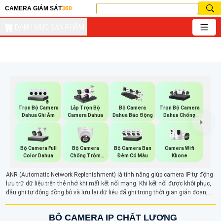
CAMERA GIÁM SÁT
360
DANH MỤC SẢN PHẨM
Trọn Bộ Camera
Trọn Bộ Camera
Lắp Trọn Bộ
Bộ Camera
Dahua Ghi Âm
Dahua Chống
Camera Dahua
Dahua Báo Động
Trộm
Bộ Camera Full
Bộ Camera
Bộ Camera Ban
Camera Wifi
Color Dahua
Chống Trộm
Đêm Có Màu
Kbone
Kbvision
ANR (Automatic Network Replenishment) là tính năng giúp camera IP tự động
lưu trữ dữ liệu trên thẻ nhớ khi mất kết nối mạng. Khi kết nối được khôi phục,
đầu ghi tự động đồng bộ và lưu lại dữ liệu đã ghi trong thời gian gián đoạn,
đảm bảo không mất thông tin quan trọng. Giúp duy trì lưu trữ liên tục và bảo vệ
dữ liệu trong trường hợp gián đoạn mạng.
BỘ CAMERA IP CHẤT LƯỢNG