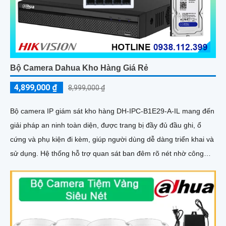
Bộ Camera Dahua Kho Hàng Giá Rẻ
4,899,000 ₫
8,999,000 ₫
Bộ camera IP giám sát kho hàng DH-IPC-B1E29-A-IL mang đến
giải pháp an ninh toàn diện, được trang bị đầy đủ đầu ghi, ổ
cứng và phụ kiện đi kèm, giúp người dùng dễ dàng triển khai và
sử dụng. Hệ thống hỗ trợ quan sát ban đêm rõ nét nhờ công
nghệ hồng ngoại kết hợp đèn LED ánh sáng trắng, cùng khả
năng phát hiện chuyển động thông minh, giúp đảm bảo an toàn
tuyệt đối cho khu vực kho hàng