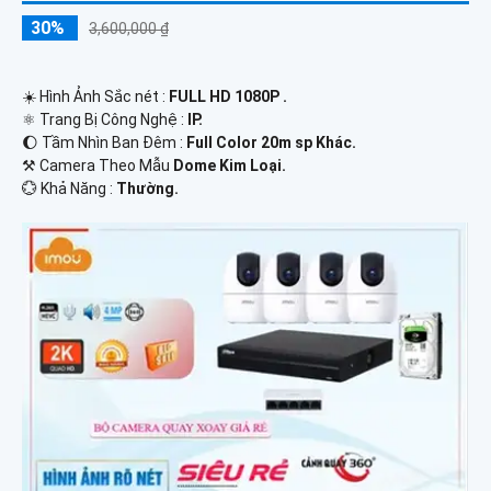
30%
3,600,000 ₫
☀️ Hình Ảnh Sắc nét :
FULL HD 1080P .
⚛️ Trang Bị Công Nghệ :
IP.
🌔 Tầm Nhìn Ban Đêm :
Full Color 20m sp Khác.
⚒ Camera Theo Mẫu
Dome Kim Loại.
️💮 Khả Năng :
Thường.