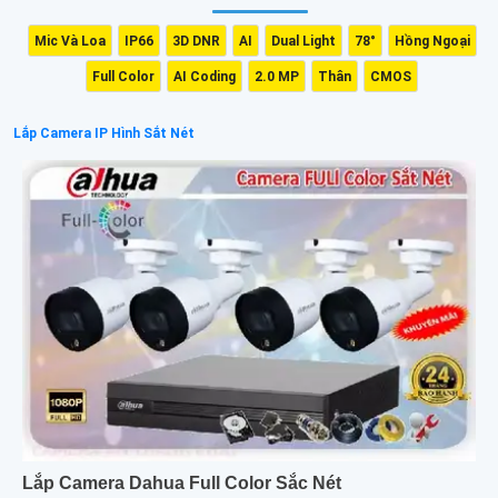
Mic Và Loa
IP66
3D DNR
AI
Dual Light
78°
Hồng Ngoại
Full Color
AI Coding
2.0 MP
Thân
CMOS
Lắp Camera IP Hình Sắt Nét
Lắp Camera Dahua Full Color Sắc Nét