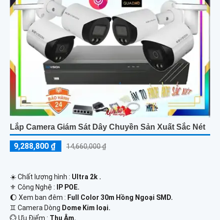
Lắp Camera Giám Sát Dây Chuyền Sản Xuất Sắc Nét
9,288,800 ₫
14,660,000 ₫
☀️ Chất lượng hình :
Ultra 2k .
⚜️ Công Nghệ :
IP POE.
🌔 Xem ban đêm :
Full Color 30m Hồng Ngoại SMD.
♊ Camera Dòng
Dome Kim loại.
️💮 Ưu Điểm :
Thu Âm.