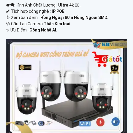
👁️‍🗨 Hình Ành Chất Lượng :
Ultra 4k 👍🏾 .
🌠 Tích hợp công nghệ :
IP POE.
🌛 Xem ban đêm :
Hồng Ngoại 80m Hồng Ngoại SMD.
💦 Cấu Tạo Camera
Thân Kim loại.
️✨ Ưu Điểm :
Công Nghệ AI.