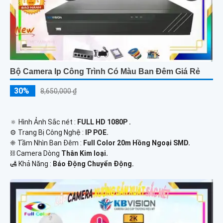
Bộ Camera Ip Công Trình Có Màu Ban Đêm Giá Rẻ
30%
8,650,000 ₫
🔅 Hình Ảnh Sắc nét :
FULL HD 1080P .
⚙ Trang Bị Công Nghệ :
IP POE.
❈ Tầm Nhìn Ban Đêm :
Full Color 20m Hồng Ngoại SMD.
⛓ Camera Dòng
Thân Kim loại.
️🛃 Khả Năng :
Báo Động Chuyển Động.