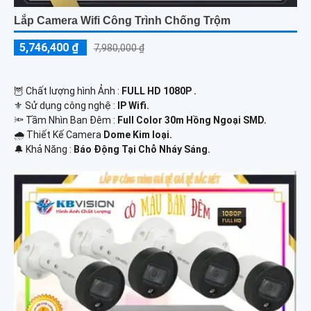
Lắp Camera Wifi Công Trình Chống Trộm
5,746,400 ₫
7,980,000 ₫
🦉 Chất lượng hình Ảnh :
FULL HD 1080P .
⚜️ Sử dụng công nghệ :
IP Wifi.
🔦 Tầm Nhìn Ban Đêm :
Full Color 30m Hồng Ngoại SMD.
🌧️ Thiết Kế Camera
Dome Kim loại.
️🔔 Khả Năng :
Báo Động Tại Chỗ Nháy Sáng.