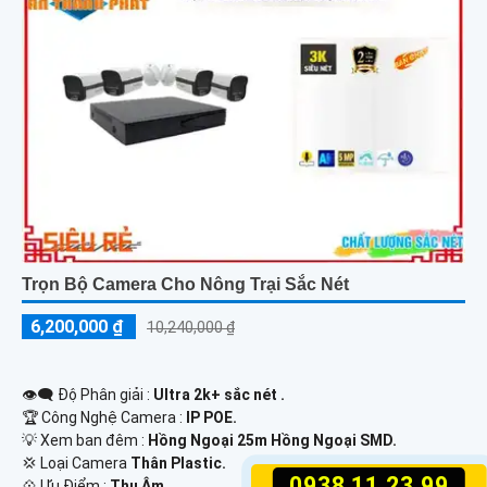
Trọn Bộ Camera Cho Nông Trại Sắc Nét
6,200,000 ₫
10,240,000 ₫
👁️‍🗨 Độ Phân giải :
Ultra 2k+ sắc nét .
🏆 Công Nghệ Camera :
IP POE.
💡 Xem ban đêm :
Hồng Ngoại 25m Hồng Ngoại SMD.
💢 Loại Camera
Thân Plastic.
0938.11.23.99
️💠 Ưu Điểm :
Thu Âm.