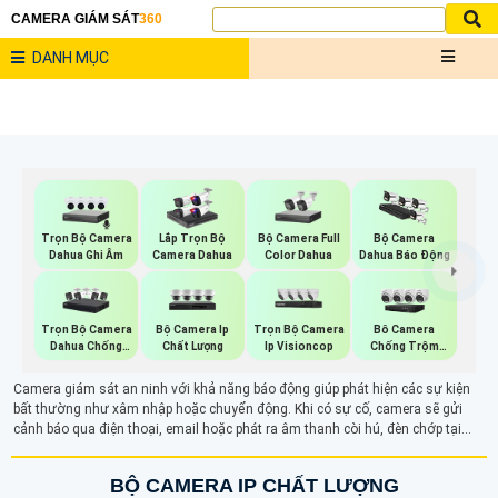
CAMERA GIÁM SÁT
360
DANH MỤC
Trọn Bộ Camera
Bộ Camera Full
Lắp Trọn Bộ
Bộ Camera
Dahua Ghi Âm
Color Dahua
Camera Dahua
Dahua Báo Động
Trọn Bộ Camera
Bộ Camera Ip
Trọn Bộ Camera
Bô Camera
Dahua Chống
Chất Lượng
Ip Visioncop
Chống Trộm
Trộm
Hikvision
Camera giám sát an ninh với khả năng báo động giúp phát hiện các sự kiện
bất thường như xâm nhập hoặc chuyển động. Khi có sự cố, camera sẽ gửi
cảnh báo qua điện thoại, email hoặc phát ra âm thanh còi hú, đèn chớp tại
chỗ. Các tính năng như phát hiện chuyển động và nhận diện khuôn mặt tăng
cường hiệu quả bảo vệ an ninh, giúp xua đuổi kẻ xấu và bảo vệ khu vực giám
BỘ CAMERA IP CHẤT LƯỢNG
sát hiệu quả.