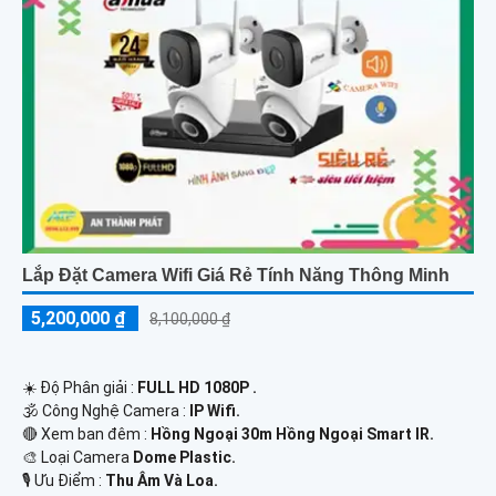
Lắp Đặt Camera Wifi Giá Rẻ Tính Năng Thông Minh
5,200,000 ₫
8,100,000 ₫
☀️ Độ Phân giải :
FULL HD 1080P .
🕉️ Công Nghệ Camera :
IP Wifi.
🔴 Xem ban đêm :
Hồng Ngoại 30m Hồng Ngoại Smart IR.
🎨 Loại Camera
Dome Plastic.
️🎙 Ưu Điểm :
Thu Âm Và Loa.