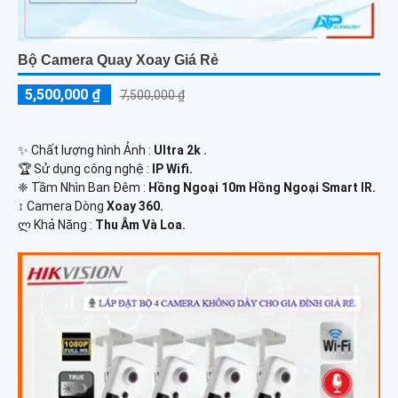
Bộ Camera Quay Xoay Giá Rẻ
5,500,000 ₫
7,500,000 ₫
✨ Chất lượng hình Ảnh :
Ultra 2k .
🏆 Sử dụng công nghệ :
IP Wifi.
❈ Tầm Nhìn Ban Đêm :
Hồng Ngoại 10m Hồng Ngoại Smart IR.
↕️ Camera Dòng
Xoay 360.
️ლ Khả Năng :
Thu Âm Và Loa.