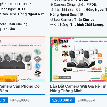
iải :
FULL HD 1080P .
⚙ Camera Công nghệ :
IP POE.
 Công nghệ :
IP POE.
🌙 Tầm Nhìn Ban Đêm :
Hồng Ngoại 
n Ban Đêm :
Hồng Ngoại 40m
Hồng Ngoại Smart IR.
🎨 Loại Camera
Thân Kim loại.
mera
Thân Kim loại.
️↭ Khả Năng :
Thu hình Chất Lượng.
g :
Thu Âm.
Camera Văn Phòng Có
Lắp Đặt Camera Wifi Giá Rẻ Tí
 Đêm
Năng Thông Minh
0 ₫
5,200,000 ₫
10,400,000 ₫
8,100,000 ₫