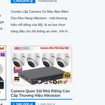
7,000,800 ₫
10,560,000 ₫
Combo Lắp Camera Có Màu Ban Đêm
o
Cho Kho Hàng Hikvision - một thương
gia
hiệu nổi tiếng của Mỹ, là sự lựa chọn
hàng đầu cho hệ thống an ninh. Với hình
ỹ
ảnh sắc nét, Combo này được...
Camera Quan Sát Nhà Riêng Cao
Cấp Thương Hiệu Hikvision
1,390,000 ₫
Rẻ
1,590,000 ₫