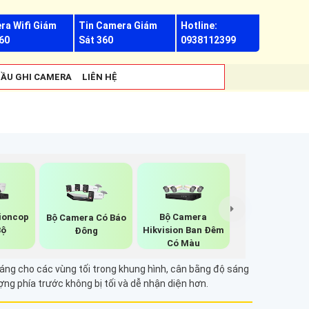
ra Wifi Giám
Tin Camera Giám
Hotline:
60
Sát 360
0938112399
ẦU GHI CAMERA
LIÊN HỆ
ioncop
Bộ Camera
Bộ Camera Có Báo
Bộ
Hikvision Ban Đêm
Đông
Có Màu
áng cho các vùng tối trong khung hình, cân bằng độ sáng
ượng phía trước không bị tối và dễ nhận diện hơn.