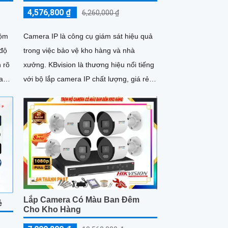
4,576,800 ₫
6,260,000 ₫
rộm
Camera IP là công cụ giám sát hiệu quả
 độ
trong việc bảo vệ kho hàng và nhà
h rõ
xưởng. KBvision là thương hiệu nổi tiếng
với bộ lắp camera IP chất lượng, giá rẻ
và sắc nét
Lắp Camera Có Màu Ban Đêm
ẻ
Cho Kho Hàng