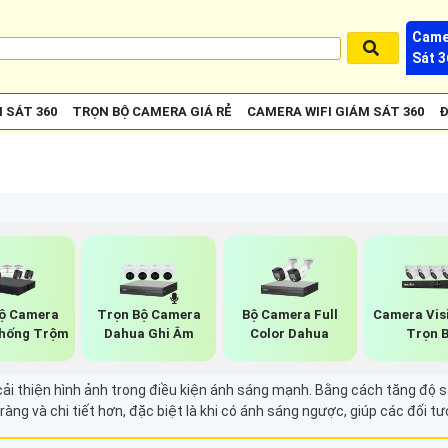
Came
Sát 3
 SÁT 360
TRỌN BỘ CAMERA GIÁ RẺ
CAMERA WIFI GIÁM SÁT 360
Đ
ộ Camera
Trọn Bộ Camera
Bộ Camera Full
Camera Vis
hống Trộm
Dahua Ghi Âm
Color Dahua
Trọn 
ải thiện hình ảnh trong điều kiện ánh sáng mạnh. Bằng cách tăng độ s
ràng và chi tiết hơn, đặc biệt là khi có ánh sáng ngược, giúp các đối t