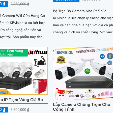
0 ₫
8,860,000 ₫
Bộ Trọn Bộ Camera Nhà Phố của
ộ Camera Wifi Cửa Hàng Có
KBvision là lựa chọn lý tưởng cho việ
m từ KBvision là sự kết hợp
bảo vệ căn nhà của bạn với giá cả ph
ữa công nghệ tiên tiến và
chăng và dịch vụ chất lượng. Với việc áp
ản phẩm này tích
dụng công nghệ mới nhất, bộ camer
ông nghệ an ninh tiên tiến,
này được trang bị tính năng tích hợp
 an toàn cho cửa hàng của
khả năng thu hình chất lượng cao
a IP Tiệm Vàng Giá Rẻ
Lắp Camera Chống Trộm Cho
0 ₫
Cộng Trình
8,500,000 ₫