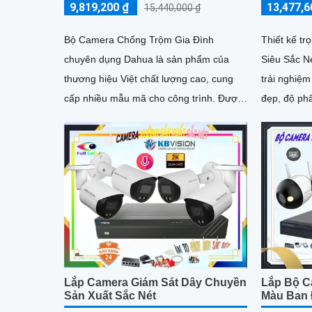
9,819,200 ₫
13,477,6
15,440,000 ₫
Bộ Camera Chống Trộm Gia Đình
Thiết kế t
chuyên dụng Dahua là sản phẩm của
Siêu Sắc N
thương hiệu Việt chất lượng cao, cung
trải nghiệm
cấp nhiều mẫu mã cho công trình. Được
đẹp, độ phâ
trang bị công nghệ AI tiên tiến, sản phẩm
này thích hợp cho dự án cao cấp
Lắp Camera Giám Sát Dây Chuyền
Lắp Bộ C
Sản Xuất Sắc Nét
Màu Ban