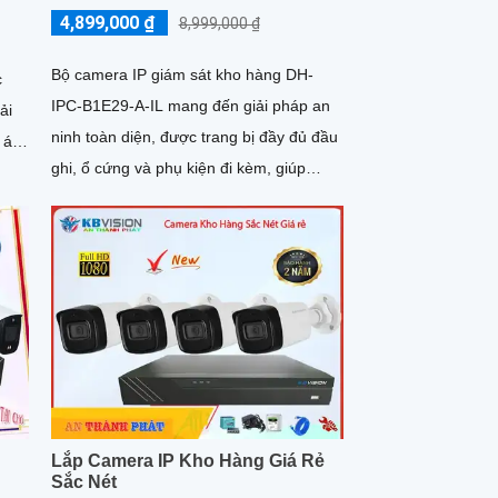
4,899,000 ₫
8,999,000 ₫
Bộ camera IP giám sát kho hàng DH-
c
IPC-B1E29-A-IL mang đến giải pháp an
ải
ninh toàn diện, được trang bị đầy đủ đầu
ghi, ổ cứng và phụ kiện đi kèm, giúp
a
người dùng dễ dàng triển khai và sử
 cho
dụng. Hệ thống hỗ trợ quan sát ban đêm
rõ nét nhờ công nghệ hồng ngoại kết
hợp đèn LED ánh sáng trắng, cùng khả
năng phát hiện chuyển động thông minh,
giúp đảm bảo an toàn tuyệt đối cho khu
vực kho hàng
Lắp Camera IP Kho Hàng Giá Rẻ
Sắc Nét