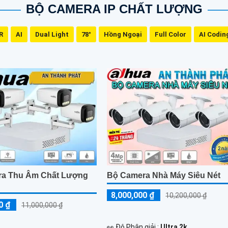
BỘ CAMERA IP CHẤT LƯỢNG
R
AI
Dual Light
78°
Hồng Ngoại
Full Color
AI Codin
ra Thu Âm Chất Lượng
Bộ Camera Nhà Máy Siêu Nét
8,000,000 ₫
10,200,000 ₫
0 ₫
11,000,000 ₫
️👀 Độ Phân giải :
Ultra 2k .