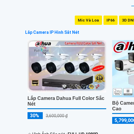
Mic Và Loa
IP66
3D DN
Lắp Camera IP Hình Sắt Nét
Lắp Camera Dahua Full Color Sắc
Bộ Came
Nét
Cao
30%
3,600,000 ₫
5,799,00