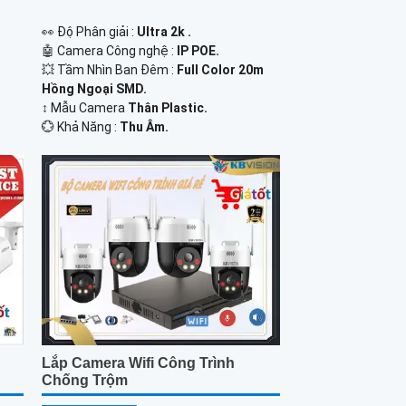
️👀 Độ Phân giải :
Ultra 2k .
🤖️ Camera Công nghệ :
IP POE.
💥 Tầm Nhìn Ban Đêm :
Full Color 20m
Hồng Ngoại SMD.
↕️ Mẫu Camera
Thân Plastic.
️💮 Khả Năng :
Thu Âm.
Lắp Camera Wifi Công Trình
Chống Trộm