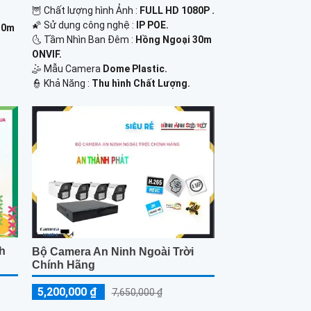
🦉 Chất lượng hình Ảnh :
FULL HD 1080P .
🌠 Sử dụng công nghệ :
IP POE.
30m
🌜 Tầm Nhìn Ban Đêm :
Hồng Ngoại 30m
ONVIF.
🤹 Mẫu Camera
Dome Plastic.
️👮 Khả Năng :
Thu hình Chất Lượng.
nh
Bộ Camera An Ninh Ngoài Trời
Chính Hãng
5,200,000 ₫
7,650,000 ₫