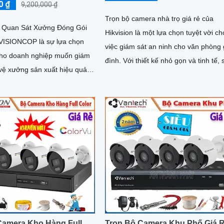
0 ₫
9,200,000 ₫
Trọn bộ camera nhà trọ giá rẻ của
 Quan Sát Xưởng Đóng Gói
Hikvision là một lựa chọn tuyệt vời ch
VISIONCOP là sự lựa chọn
việc giám sát an ninh cho văn phòng 
ho doanh nghiệp muốn giám
đình. Với thiết kế nhỏ gọn và tinh tế, sản
vệ xưởng sản xuất hiệu quả.
phẩm này dễ dàng lắp đặt và thẩm m
 model và chất lượng...
hợp
Camera Kho Hàng Full
Trọn Bộ Camera Khu Phố Giá 