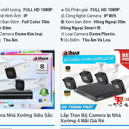
h chất lượng :
FULL HD 1080P .
☀️ Độ Phân giải :
FULL HD 1080P .
hệ Hình Ảnh :
IP.
🕉️ Công Nghệ Camera :
IP Wifi.
n Ban Đêm :
Full Color 30m
🔴 Xem ban đêm :
Hồng Ngoại 30m
n Ðêm.
Hồng Ngoại Smart IR.
 Camera
Dome Kim loại.
🎨 Loại Camera
Dome Plastic.
 :
Thu Âm.
️🎙 Ưu Điểm :
Thu Âm Và Loa.
ra Nhà Xưởng Siêu Sắc
Lắp Trọn Bộ Camera Ip Nhà
Xưởng 4 Mắt Giá Rẻ