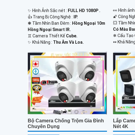
️👀 Hình ản
✨ Hình Ảnh Sắc nét :
FULL HD 1080P .
🌠 Công Ng
👍 Trang Bị Công Nghệ :
IP.
💥 Tầm Nhì
❃ Tầm Nhìn Ban Đêm :
Hồng Ngoại 10m
Có Màu Ba
Hồng Ngoại Smart IR.
❄ Cấu Tạo
♊ Camera Thiết Kế
Cube.
️↭ Khả Năng
️✨ Khả Năng :
Thu Âm Và Loa.
Bộ Camera Chống Trộm Gia Đình
Lắp Came
Chuyên Dụng
Nét 4K