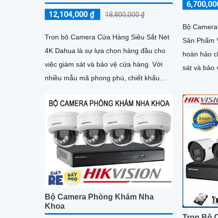
6,700,00
12,104,000 ₫
18,800,000 ₫
Bộ Camera
Trọn bộ Camera Cửa Hàng Siêu Sắt Nét
Sản Phẩm 
4K Dahua là sự lựa chọn hàng đầu cho
hoàn hảo c
việc giám sát và bảo vệ cửa hàng. Với
sát và bảo 
nhiều mẫu mã phong phú, chiết khấu
Với đa dạng
cao, và cạnh tranh tốt, trọn bộ Camera
này chắc chắn sẽ mang lại sự an tâm
cho bạn
Bộ Camera Phòng Khám Nha
Khoa
Trọn Bộ 