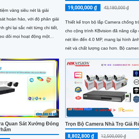
19,000,000 ₫
43,180,000 ₫
iệm vàng siêu nét là giải
át hoàn hảo, với độ phân giải
Thiết kế trọn bộ lắp Camera chống t
h ghi lại sắc nét từng chi tiết,
cho cộng trình KBvision đã nâng cấp
heo dõi mọi hoạt động một
nét lên đến 4.0 MP, mang lại hình ản
 hồng ngoại
nét và chất lượng cao hơn. Bộ camera
ảm bảo hình ảnh rõ ràng cả
này không chỉ đáp ứng...
kiện thiếu sáng
a Quan Sát Xưởng Đóng
Trọn Bộ Camera Nhà Trọ Giá R
Phẩm
8,802,800 ₫
12,500,000 ₫