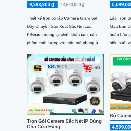
9,288,800 ₫
5,099,00
14,660,000 ₫
Thiết kế trọn bộ lắp Camera Giám Sát
Lắp Trọn B
Dây Chuyền Sản Xuất Sắc Nét của
Màu Ban Đê
KBvision mang lại chiết khấu cao, sản
hoàn hảo gi
phẩm chất lượng với mẫu mã phong phú.
hiệu suất vượt trội. S
Với công nghệ hình ảnh sắc nét 4
hợp nhiều c
đảm bảo sự
bạn
Bộ Camer
Trọn Gói Camera Sắc Nét IP Dùng
4,599,00
Cho Cửa Hàng