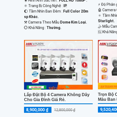
☀️ Hình Ảnh Sắc nét :
FULL HD 1080P .
️⚡ Độ Phân g
⚛️ Trang Bị Công Nghệ :
IP.
🤖️ Camera
🌔 Tầm Nhìn Ban Đêm :
Full Color 20m
🔅 Tầm Nhì
sp Khác.
Starlight.
⚒ Camera Theo Mẫu
Dome Kim Loại.
🤹 Mẫu Ca
️💮 Khả Năng :
Thường.
️🆑 Khả Năn
Trọn Bộ 
Lắp Đặt Bộ 4 Camera Không Dây
Màu Ban
Cho Gia Đình Giá Rẻ.
9,520,40
8,900,000 ₫
12,800,000 ₫