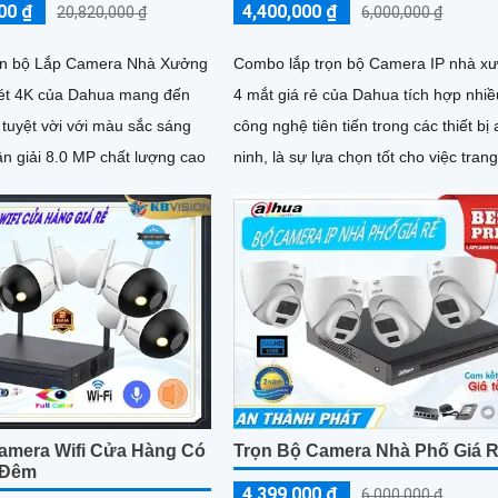
00 ₫
4,400,000 ₫
20,820,000 ₫
6,000,000 ₫
rọn bộ Lắp Camera Nhà Xưởng
Combo lắp trọn bộ Camera IP nhà x
ét 4K của Dahua mang đến
4 mắt giá rẻ của Dahua tích hợp nhiề
 tuyệt vời với màu sắc sáng
công nghệ tiên tiến trong các thiết bị
n giải 8.0 MP chất lượng cao
ninh, là sự lựa chọn tốt cho việc trang
hệ thống an ninh. ...
amera Wifi Cửa Hàng Có
Trọn Bộ Camera Nhà Phố Giá 
 Đêm
4,399,000 ₫
6,000,000 ₫