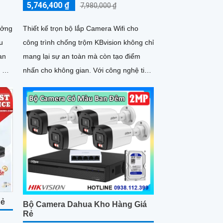
5,746,400 ₫
7,980,000 ₫
ưởng
Thiết kế trọn bộ lắp Camera Wifi cho
u
công trình chống trộm KBvision không chỉ
 an
mang lại sự an toàn mà còn tạo điểm
 bị
nhấn cho không gian. Với công nghệ tiên
tiến, Camera Wifi KBvision được nâng
cấp độ nét đến 2
Rẻ
Bộ Camera Dahua Kho Hàng Giá
Rẻ