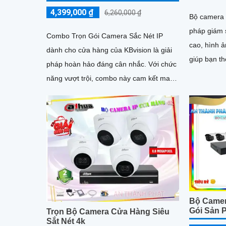
4,399,000 ₫
6,260,000 ₫
Bộ camera t
pháp giám s
Combo Trọn Gói Camera Sắc Nét IP
cao, hình ản
dành cho cửa hàng của KBvision là giải
giúp bạn t
pháp hoàn hảo đáng cân nhắc. Với chức
cách chính xác. Công nghệ
năng vượt trội, combo này cam kết mang
hiện đại đ
đến hình ảnh sắc nét, độ phân giải cao,
trong điều 
chi tiết và rõ nét
Bộ Camer
Gói Sản 
Trọn Bộ Camera Cửa Hàng Siêu
Sắt Nét 4k