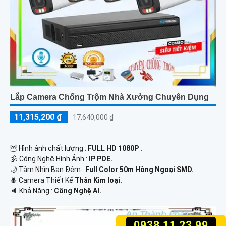
Lắp Camera Chống Trộm Nhà Xưởng Chuyên Dụng
11,315,200 ₫
17,640,000 ₫
🦉 Hình ảnh chất lượng :
FULL HD 1080P .
🕉️ Công Nghệ Hình Ảnh :
IP POE.
🌙 Tầm Nhìn Ban Đêm :
Full Color 50m Hồng Ngoại SMD.
🐜 Camera Thiết Kế
Thân Kim loại.
️🔈 Khả Năng :
Công Nghệ AI.
0938.11.23.99