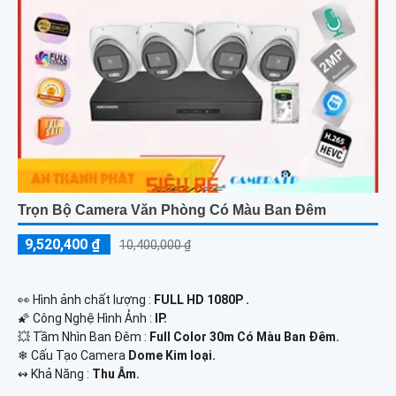
Trọn Bộ Camera Văn Phòng Có Màu Ban Đêm
9,520,400 ₫
10,400,000 ₫
️👀 Hình ảnh chất lượng :
FULL HD 1080P .
🌠 Công Nghệ Hình Ảnh :
IP.
💥 Tầm Nhìn Ban Đêm :
Full Color 30m Có Màu Ban Ðêm.
❄ Cấu Tạo Camera
Dome Kim loại.
️↭ Khả Năng :
Thu Âm.