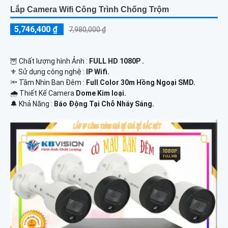
Lắp Camera Wifi Công Trình Chống Trộm
5,746,400 ₫
7,980,000 ₫
🦉 Chất lượng hình Ảnh :
FULL HD 1080P .
⚜️ Sử dụng công nghệ :
IP Wifi.
🔦 Tầm Nhìn Ban Đêm :
Full Color 30m Hồng Ngoại SMD.
🌧️ Thiết Kế Camera
Dome Kim loại.
️🔔 Khả Năng :
Báo Động Tại Chỗ Nháy Sáng.