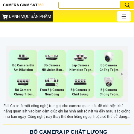
CAMERA GIÁM SÁT
360
DANH MỤC SẢN PHẨM
Bộ Camera Ghi
Bộ Camera
Bộ Camera
Lắp Camera
Âm Hikvision
Hikvision Ban
Chống Trộm
Hikvision Trọn
Đêm Có Màu
Hikvision
Bộ
Bộ Camera Ip
Bộ Camera
Bô Camera
Trọn Bộ Camera
Chất Lượng
Chống Trộm
Chống Trộm
Nên Dùng
Kbvision
Hikvision
Full Color là một công nghệ trang bị cho camera quan sát để cải thiện khả
năng quan sát vào ban đêm giúp ghi lại hình ảnh rõ nét và đầy màu sắc giống
như ban ngày. Công nghệ này thay thế đèn hồng ngoại hoặc có thể sử dụng
kết hợp, đèn LED ánh sáng trắng tích hợp hỗ trợ ánh sáng cho camera vào ban
đêm
BỘ CAMERA IP CHẤT LƯỢNG