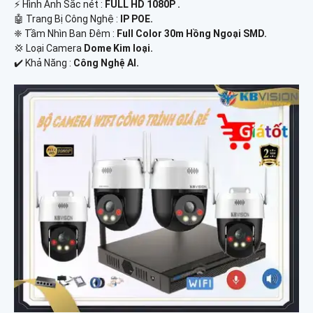
️⚡ Hình Ảnh Sắc nét :
FULL HD 1080P .
🤖️ Trang Bị Công Nghệ :
IP POE.
❈ Tầm Nhìn Ban Đêm :
Full Color 30m Hồng Ngoại SMD.
💢 Loại Camera
Dome Kim loại.
️✔️ Khả Năng :
Công Nghệ AI.