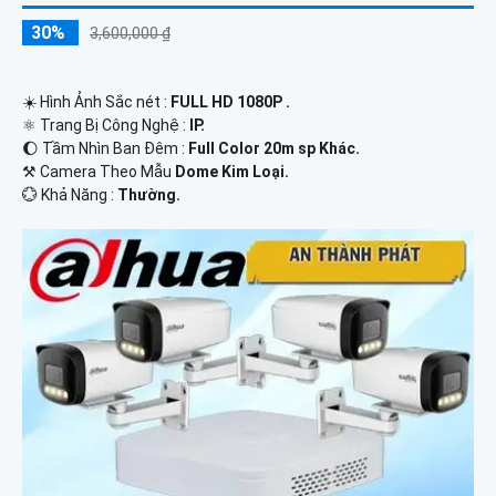
30%
3,600,000 ₫
☀️ Hình Ảnh Sắc nét :
FULL HD 1080P .
⚛️ Trang Bị Công Nghệ :
IP.
🌔 Tầm Nhìn Ban Đêm :
Full Color 20m sp Khác.
⚒ Camera Theo Mẫu
Dome Kim Loại.
️💮 Khả Năng :
Thường.