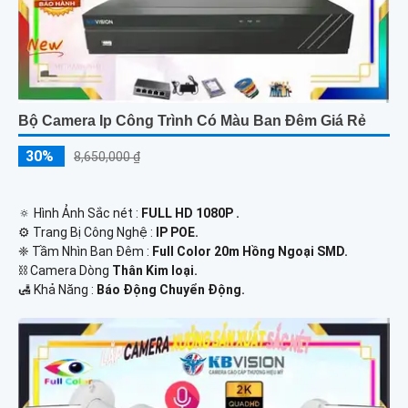
Bộ Camera Ip Công Trình Có Màu Ban Đêm Giá Rẻ
30%
8,650,000 ₫
🔅 Hình Ảnh Sắc nét :
FULL HD 1080P .
⚙ Trang Bị Công Nghệ :
IP POE.
❈ Tầm Nhìn Ban Đêm :
Full Color 20m Hồng Ngoại SMD.
⛓ Camera Dòng
Thân Kim loại.
️🛃 Khả Năng :
Báo Động Chuyển Động.