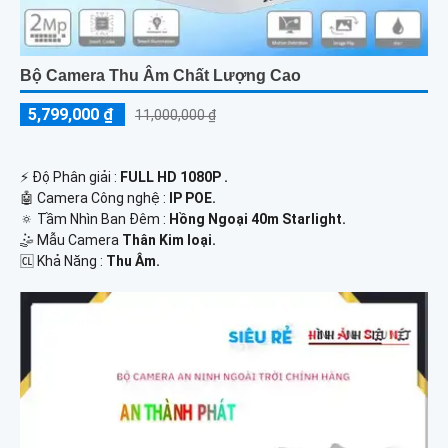
Bộ Camera Thu Âm Chất Lượng Cao
5,799,000 ₫
11,000,000 ₫
️⚡ Độ Phân giải :
FULL HD 1080P .
🤖️ Camera Công nghệ :
IP POE.
🔅 Tầm Nhìn Ban Đêm :
Hồng Ngoại 40m Starlight.
🤹 Mẫu Camera
Thân Kim loại.
️🆑 Khả Năng :
Thu Âm.