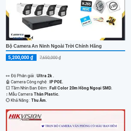
Bộ Camera An Ninh Ngoài Trời Chính Hãng
5,200,000 ₫
7,650,000 ₫
️👀 Độ Phân giải :
Ultra 2k .
🤖️ Camera Công nghệ :
IP POE.
💥 Tầm Nhìn Ban Đêm :
Full Color 20m Hồng Ngoại SMD.
↕️ Mẫu Camera
Thân Plastic.
️💮 Khả Năng :
Thu Âm.