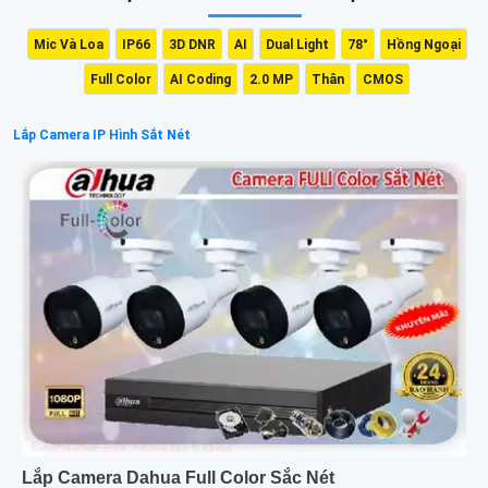
Mic Và Loa
IP66
3D DNR
AI
Dual Light
78°
Hồng Ngoại
Full Color
AI Coding
2.0 MP
Thân
CMOS
Lắp Camera IP Hình Sắt Nét
Lắp Camera Dahua Full Color Sắc Nét