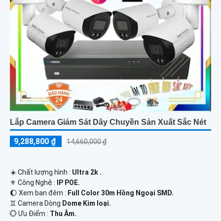
Lắp Camera Giám Sát Dây Chuyền Sản Xuất Sắc Nét
9,288,800 ₫
14,660,000 ₫
☀️ Chất lượng hình :
Ultra 2k .
⚜️ Công Nghệ :
IP POE.
🌔 Xem ban đêm :
Full Color 30m Hồng Ngoại SMD.
♊ Camera Dòng
Dome Kim loại.
️💮 Ưu Điểm :
Thu Âm.