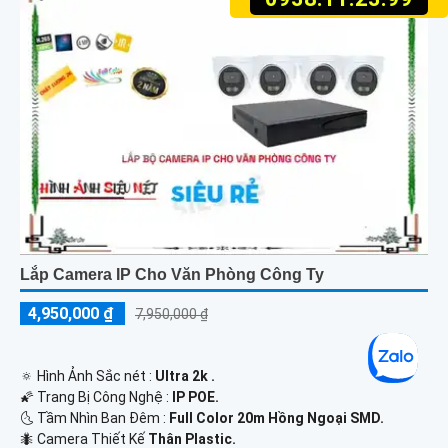
Lắp Camera IP Cho Văn Phòng Công Ty
4,950,000 ₫
7,950,000 ₫
🔅 Hình Ảnh Sắc nét :
Ultra 2k .
🌠 Trang Bị Công Nghệ :
IP POE.
🌜 Tầm Nhìn Ban Đêm :
Full Color 20m Hồng Ngoại SMD.
🐜 Camera Thiết Kế
Thân Plastic.