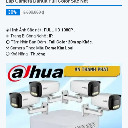
Lắp Camera Dahua Full Color Sắc Nét
30%
3,600,000 ₫
☀️ Hình Ảnh Sắc nét :
FULL HD 1080P .
⚛️ Trang Bị Công Nghệ :
IP.
🌔 Tầm Nhìn Ban Đêm :
Full Color 20m sp Khác.
⚒ Camera Theo Mẫu
Dome Kim Loại.
️💮 Khả Năng :
Thường.