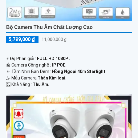
Bộ Camera Thu Âm Chất Lượng Cao
5,799,000 ₫
11,000,000 ₫
️⚡ Độ Phân giải :
FULL HD 1080P .
🤖️ Camera Công nghệ :
IP POE.
🔅 Tầm Nhìn Ban Đêm :
Hồng Ngoại 40m Starlight.
🤹 Mẫu Camera
Thân Kim loại.
️🆑 Khả Năng :
Thu Âm.