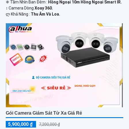
❈ Tầm Nhìn Ban Đêm :
Hồng Ngoại 10m Hồng Ngoại Smart IR.
↕️ Camera Dòng
Xoay 360.
️ლ Khả Năng :
Thu Âm Và Loa.
Gói Camera Giám Sát Từ Xa Giá Rẻ
5,900,000 ₫
7,200,000 ₫