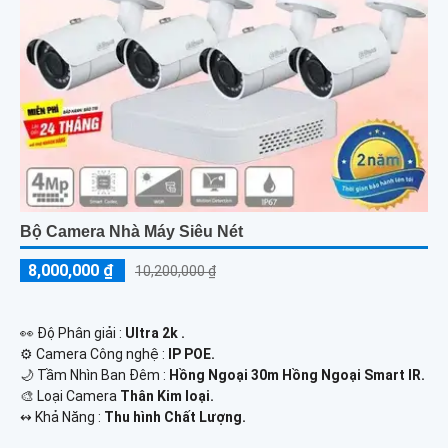
Bộ Camera Nhà Máy Siêu Nét
8,000,000 ₫
10,200,000 ₫
️👀 Độ Phân giải :
Ultra 2k .
⚙ Camera Công nghệ :
IP POE.
🌙 Tầm Nhìn Ban Đêm :
Hồng Ngoại 30m Hồng Ngoại Smart IR.
🎨 Loại Camera
Thân Kim loại.
️↭ Khả Năng :
Thu hình Chất Lượng.