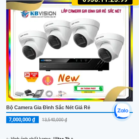
Bộ Camera Gia Đình Sắc Nét Giá Rẻ
7,000,000 ₫
13,540,000 ₫
✨ Hình ảnh chất lượng :
Ultra 2k + .