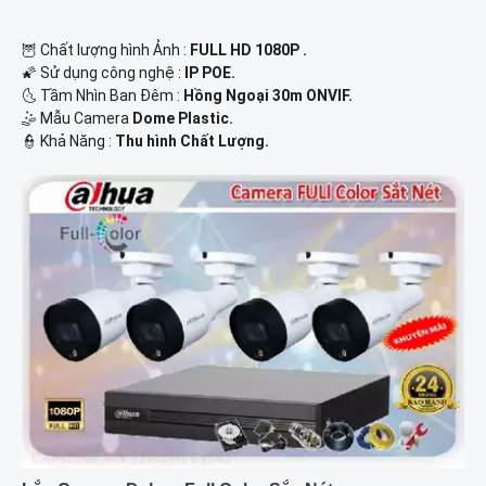
🦉 Chất lượng hình Ảnh :
FULL HD 1080P .
🌠 Sử dụng công nghệ :
IP POE.
🌜 Tầm Nhìn Ban Đêm :
Hồng Ngoại 30m ONVIF.
🤹 Mẫu Camera
Dome Plastic.
️👮 Khả Năng :
Thu hình Chất Lượng.