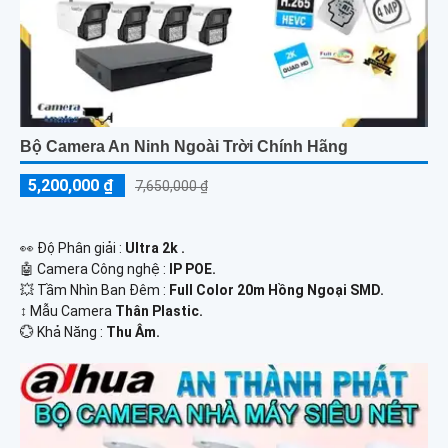
Bộ Camera An Ninh Ngoài Trời Chính Hãng
5,200,000 ₫
7,650,000 ₫
️👀 Độ Phân giải :
Ultra 2k .
🤖️ Camera Công nghệ :
IP POE.
💥 Tầm Nhìn Ban Đêm :
Full Color 20m Hồng Ngoại SMD.
↕️ Mẫu Camera
Thân Plastic.
️💮 Khả Năng :
Thu Âm.