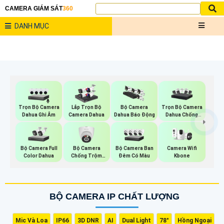
CAMERA GIÁM SÁT
360
DANH MỤC
Trọn Bộ Camera
Trọn Bộ Camera
Lắp Trọn Bộ
Bộ Camera
Dahua Ghi Âm
Dahua Chống
Camera Dahua
Dahua Báo Động
Trộm
Bộ Camera Full
Bộ Camera
Bộ Camera Ban
Camera Wifi
Color Dahua
Chống Trộm
Đêm Có Màu
Kbone
Kbvision
BỘ CAMERA IP CHẤT LƯỢNG
Mic Và Loa
IP66
3D DNR
AI
Dual Light
78°
Hồng Ngoại