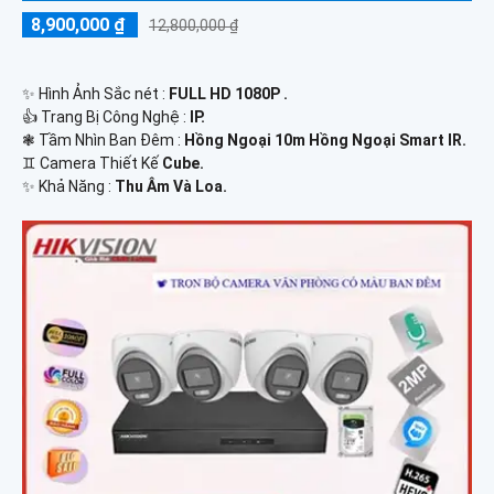
8,900,000 ₫
12,800,000 ₫
✨ Hình Ảnh Sắc nét :
FULL HD 1080P .
👍 Trang Bị Công Nghệ :
IP.
❃ Tầm Nhìn Ban Đêm :
Hồng Ngoại 10m Hồng Ngoại Smart IR.
♊ Camera Thiết Kế
Cube.
️✨ Khả Năng :
Thu Âm Và Loa.