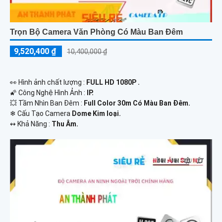
Trọn Bộ Camera Văn Phòng Có Màu Ban Đêm
9,520,400 ₫
10,400,000 ₫
️👀 Hình ảnh chất lượng :
FULL HD 1080P .
🌠 Công Nghệ Hình Ảnh :
IP.
💥 Tầm Nhìn Ban Đêm :
Full Color 30m Có Màu Ban Ðêm.
❄ Cấu Tạo Camera
Dome Kim loại.
️↭ Khả Năng :
Thu Âm.