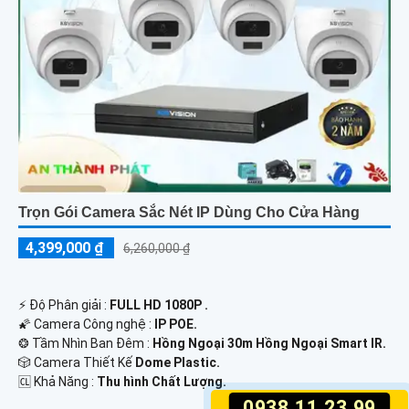
Trọn Gói Camera Sắc Nét IP Dùng Cho Cửa Hàng
4,399,000 ₫
6,260,000 ₫
️⚡ Độ Phân giải :
FULL HD 1080P .
🌠 Camera Công nghệ :
IP POE.
❂ Tầm Nhìn Ban Đêm :
Hồng Ngoại 30m Hồng Ngoại Smart IR.
🎲 Camera Thiết Kế
Dome Plastic.
️🆑 Khả Năng :
Thu hình Chất Lượng.
0938.11.23.99