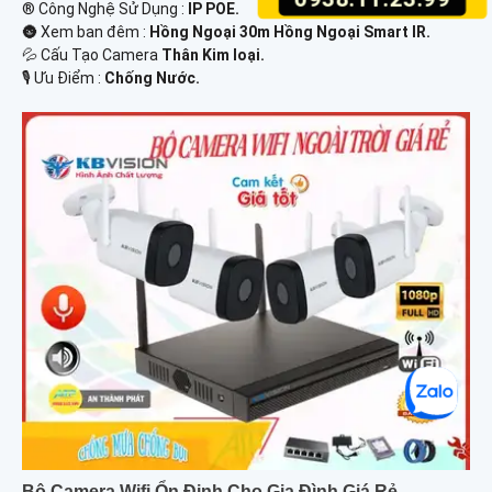
®️ Công Nghệ Sử Dụng :
IP POE.
🌚 Xem ban đêm :
Hồng Ngoại 30m Hồng Ngoại Smart IR.
💦 Cấu Tạo Camera
Thân Kim loại.
️🎙 Ưu Điểm :
Chống Nước.
Bộ Camera Wifi Ổn Định Cho Gia Đình Giá Rẻ