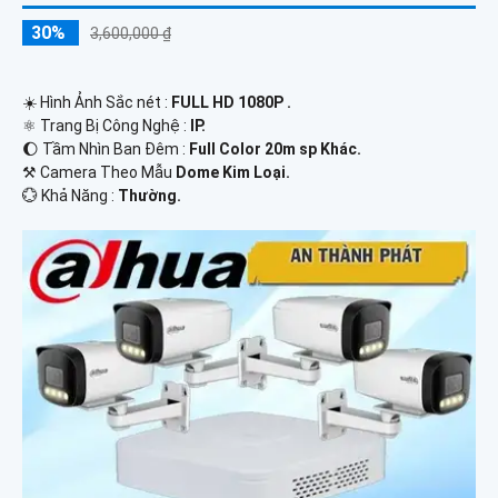
30%
3,600,000 ₫
☀️ Hình Ảnh Sắc nét :
FULL HD 1080P .
⚛️ Trang Bị Công Nghệ :
IP.
🌔 Tầm Nhìn Ban Đêm :
Full Color 20m sp Khác.
⚒ Camera Theo Mẫu
Dome Kim Loại.
️💮 Khả Năng :
Thường.