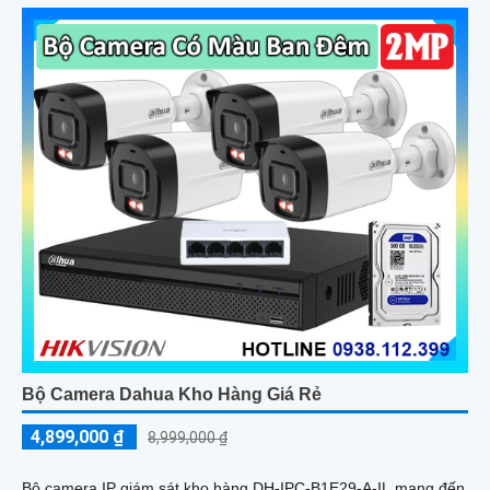
tiên nghi, hỗ trợ việc giám sát một cách toàn diện và chính xác
hơn
Bộ Camera Dahua Kho Hàng Giá Rẻ
4,899,000 ₫
8,999,000 ₫
Bộ camera IP giám sát kho hàng DH-IPC-B1E29-A-IL mang đến