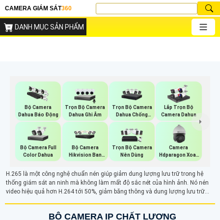
CAMERA GIÁM SÁT
360
DANH MỤC SẢN PHẨM
Trọn Bộ Camera
Trọn Bộ Camera
Bộ Camera
Lắp Trọn Bộ
Dahua Ghi Âm
Dahua Chống
Dahua Báo Động
Camera Dahua
Trộm
Bộ Camera Full
Bộ Camera
Trọn Bộ Camera
Camera
Color Dahua
Hikvision Ban
Nên Dùng
Hdparagon Xoay
Đêm Có Màu
360 Độ
H.265 là một công nghệ chuẩn nén giúp giảm dung lượng lưu trữ trong hệ
thống giám sát an ninh mà không làm mất độ sắc nét của hình ảnh. Nó nén
video hiệu quả hơn H.264 tới 50%, giảm băng thông và dung lượng lưu trữ
nhưng vẫn giữ được chất lượng hình ảnh ổn định.
BỘ CAMERA IP CHẤT LƯỢNG