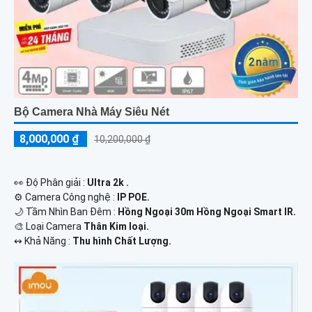
Bộ Camera Nhà Máy Siêu Nét
8,000,000 ₫
10,200,000 ₫
️👀 Độ Phân giải :
Ultra 2k .
⚙ Camera Công nghệ :
IP POE.
🌙 Tầm Nhìn Ban Đêm :
Hồng Ngoại 30m Hồng Ngoại Smart IR.
🎨 Loại Camera
Thân Kim loại.
️↭ Khả Năng :
Thu hình Chất Lượng.