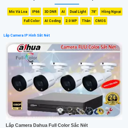
Mic Và Loa
IP66
3D DNR
AI
Dual Light
78°
Hồng Ngoại
Full Color
AI Coding
2.0 MP
Thân
CMOS
Lắp Camera IP Hình Sắt Nét
Lắp Camera Dahua Full Color Sắc Nét