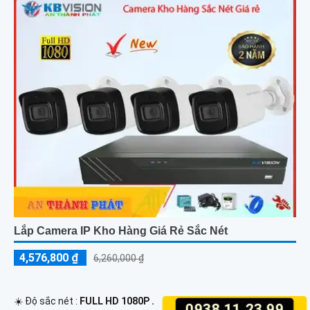
Lắp Camera IP Kho Hàng Giá Rẻ Sắc Nét
4,576,800 ₫
6,260,000 ₫
☀️ Độ sắc nét :
FULL HD 1080P .
0938.11.23.99