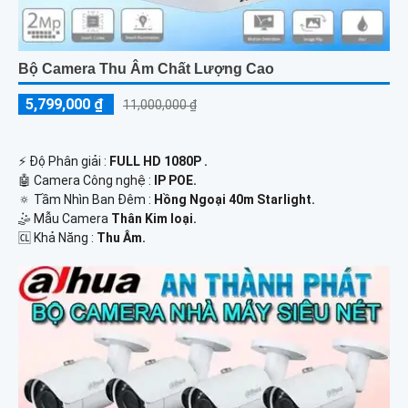
Bộ Camera Thu Âm Chất Lượng Cao
5,799,000 ₫
11,000,000 ₫
️⚡ Độ Phân giải :
FULL HD 1080P .
🤖️ Camera Công nghệ :
IP POE.
🔅 Tầm Nhìn Ban Đêm :
Hồng Ngoại 40m Starlight.
🤹 Mẫu Camera
Thân Kim loại.
️🆑 Khả Năng :
Thu Âm.