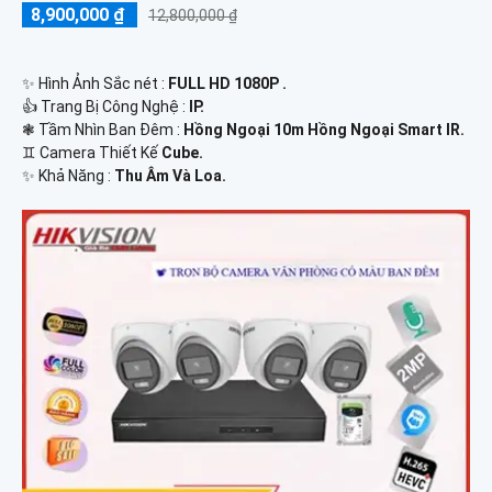
8,900,000 ₫
12,800,000 ₫
✨ Hình Ảnh Sắc nét :
FULL HD 1080P .
👍 Trang Bị Công Nghệ :
IP.
❃ Tầm Nhìn Ban Đêm :
Hồng Ngoại 10m Hồng Ngoại Smart IR.
♊ Camera Thiết Kế
Cube.
️✨ Khả Năng :
Thu Âm Và Loa.