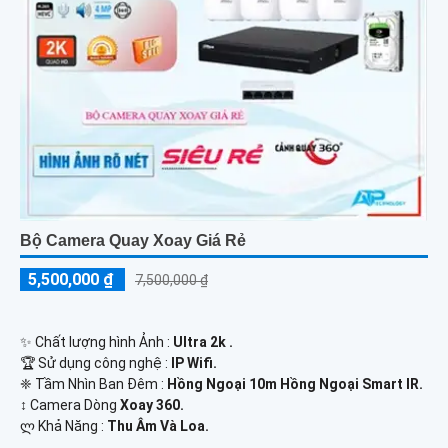
Bộ Camera Quay Xoay Giá Rẻ
5,500,000 ₫
7,500,000 ₫
✨ Chất lượng hình Ảnh :
Ultra 2k .
🏆 Sử dụng công nghệ :
IP Wifi.
❈ Tầm Nhìn Ban Đêm :
Hồng Ngoại 10m Hồng Ngoại Smart IR.
↕️ Camera Dòng
Xoay 360.
️ლ Khả Năng :
Thu Âm Và Loa.