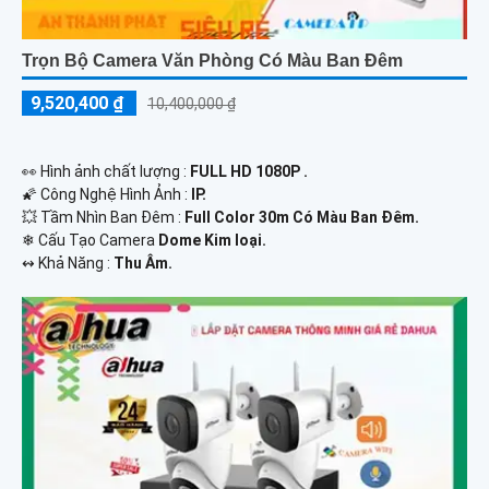
Trọn Bộ Camera Văn Phòng Có Màu Ban Đêm
9,520,400 ₫
10,400,000 ₫
️👀 Hình ảnh chất lượng :
FULL HD 1080P .
🌠 Công Nghệ Hình Ảnh :
IP.
💥 Tầm Nhìn Ban Đêm :
Full Color 30m Có Màu Ban Ðêm.
❄ Cấu Tạo Camera
Dome Kim loại.
️↭ Khả Năng :
Thu Âm.