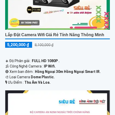
Lắp Đặt Camera Wifi Giá Rẻ Tính Năng Thông Minh
5,200,000 ₫
8,100,000 ₫
☀️ Độ Phân giải :
FULL HD 1080P .
🕉️ Công Nghệ Camera :
IP Wifi.
🔴 Xem ban đêm :
Hồng Ngoại 30m Hồng Ngoại Smart IR.
🎨 Loại Camera
Dome Plastic.
️🎙 Ưu Điểm :
Thu Âm Và Loa.