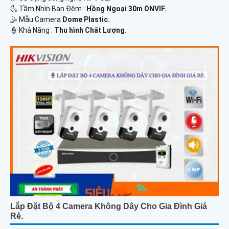
🌜 Tầm Nhìn Ban Đêm :
Hồng Ngoại 30m ONVIF.
🤹 Mẫu Camera
Dome Plastic.
️👮 Khả Năng :
Thu hình Chất Lượng.
Lắp Đặt Bộ 4 Camera Không Dây Cho Gia Đình Giá
Rẻ.