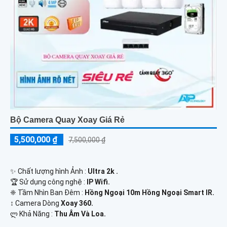
Bộ Camera Quay Xoay Giá Rẻ
5,500,000 ₫
7,500,000 ₫
✨ Chất lượng hình Ảnh :
Ultra 2k .
🏆 Sử dụng công nghệ :
IP Wifi.
❈ Tầm Nhìn Ban Đêm :
Hồng Ngoại 10m Hồng Ngoại Smart IR.
↕️ Camera Dòng
Xoay 360.
️ლ Khả Năng :
Thu Âm Và Loa.