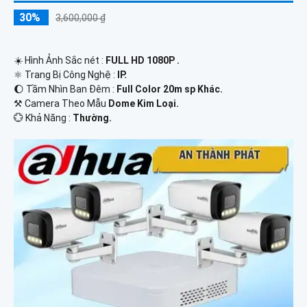
30%
3,600,000 ₫
☀️ Hình Ảnh Sắc nét :
FULL HD 1080P .
⚛️ Trang Bị Công Nghệ :
IP.
🌔 Tầm Nhìn Ban Đêm :
Full Color 20m sp Khác.
⚒ Camera Theo Mẫu
Dome Kim Loại.
️💮 Khả Năng :
Thường.