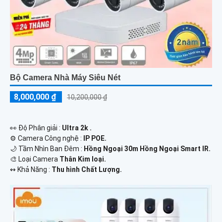
Bộ Camera Nhà Máy Siêu Nét
8,000,000 ₫
10,200,000 ₫
️👀 Độ Phân giải :
Ultra 2k .
⚙ Camera Công nghệ :
IP POE.
🌙 Tầm Nhìn Ban Đêm :
Hồng Ngoại 30m Hồng Ngoại Smart IR.
🎨 Loại Camera
Thân Kim loại.
️↭ Khả Năng :
Thu hình Chất Lượng.