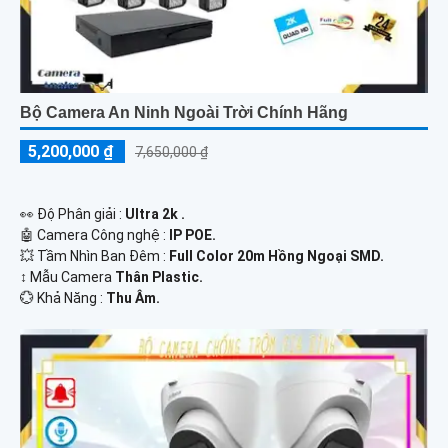
Bộ Camera An Ninh Ngoài Trời Chính Hãng
5,200,000 ₫
7,650,000 ₫
️👀 Độ Phân giải :
Ultra 2k .
🤖️ Camera Công nghệ :
IP POE.
💥 Tầm Nhìn Ban Đêm :
Full Color 20m Hồng Ngoại SMD.
↕️ Mẫu Camera
Thân Plastic.
️💮 Khả Năng :
Thu Âm.