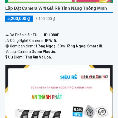
Lắp Đặt Camera Wifi Giá Rẻ Tính Năng Thông Minh
5,200,000 ₫
8,100,000 ₫
☀️ Độ Phân giải :
FULL HD 1080P .
🕉️ Công Nghệ Camera :
IP Wifi.
🔴 Xem ban đêm :
Hồng Ngoại 30m Hồng Ngoại Smart IR.
🎨 Loại Camera
Dome Plastic.
️🎙 Ưu Điểm :
Thu Âm Và Loa.