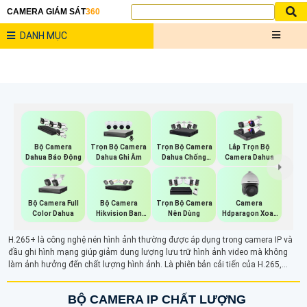
CAMERA GIÁM SÁT
360
DANH MỤC
Trọn Bộ Camera
Trọn Bộ Camera
Bộ Camera
Lắp Trọn Bộ
Dahua Ghi Âm
Dahua Chống
Dahua Báo Động
Camera Dahua
Trộm
Bộ Camera Full
Bộ Camera
Trọn Bộ Camera
Camera
Color Dahua
Hikvision Ban
Nên Dùng
Hdparagon Xoay
Đêm Có Màu
360 Độ
H.265+ là công nghệ nén hình ảnh thường được áp dụng trong camera IP và
đầu ghi hình mạng giúp giảm dung lượng lưu trữ hình ảnh video mà không
làm ảnh hưởng đến chất lượng hình ảnh. Là phiên bản cải tiến của H.265,
chuẩn nén H265+ đảm bảo tối ưu hóa việc tiết kiệm băng thông và dung lượng
lưu trữ, mang lại hiệu quả cao khi cảnh quay ít thay đổi.
BỘ CAMERA IP CHẤT LƯỢNG