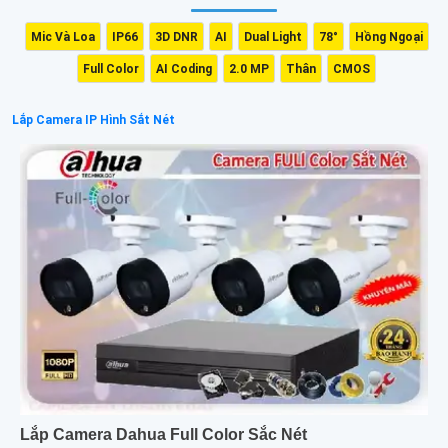
Mic Và Loa
IP66
3D DNR
AI
Dual Light
78°
Hồng Ngoại
Full Color
AI Coding
2.0 MP
Thân
CMOS
Lắp Camera IP Hình Sắt Nét
Lắp Camera Dahua Full Color Sắc Nét