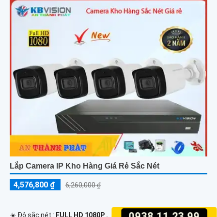
Lắp Camera IP Kho Hàng Giá Rẻ Sắc Nét
4,576,800 ₫
6,260,000 ₫
0938.11.23.99
☀️ Độ sắc nét :
FULL HD 1080P .