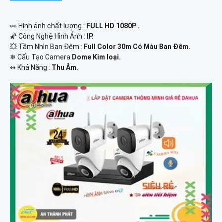
️👀 Hình ảnh chất lượng :
FULL HD 1080P .
🌠 Công Nghệ Hình Ảnh :
IP.
💥 Tầm Nhìn Ban Đêm :
Full Color 30m Có Màu Ban Ðêm.
❄ Cấu Tạo Camera
Dome Kim loại.
️↭ Khả Năng :
Thu Âm.