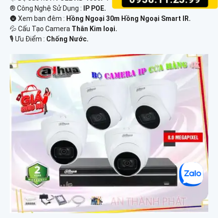
®️ Công Nghệ Sử Dụng :
IP POE.
🌚 Xem ban đêm :
Hồng Ngoại 30m Hồng Ngoại Smart IR.
💦 Cấu Tạo Camera
Thân Kim loại.
️🎙 Ưu Điểm :
Chống Nước.