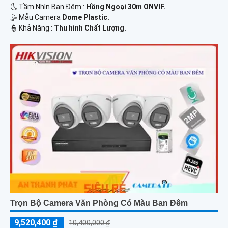
🌜 Tầm Nhìn Ban Đêm :
Hồng Ngoại 30m ONVIF.
🤹 Mẫu Camera
Dome Plastic.
️👮 Khả Năng :
Thu hình Chất Lượng.
Trọn Bộ Camera Văn Phòng Có Màu Ban Đêm
9,520,400 ₫
10,400,000 ₫