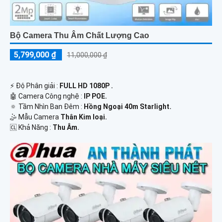
Bộ Camera Thu Âm Chất Lượng Cao
5,799,000 ₫
11,000,000 ₫
️⚡ Độ Phân giải :
FULL HD 1080P .
🤖️ Camera Công nghệ :
IP POE.
🔅 Tầm Nhìn Ban Đêm :
Hồng Ngoại 40m Starlight.
🤹 Mẫu Camera
Thân Kim loại.
️🆑 Khả Năng :
Thu Âm.