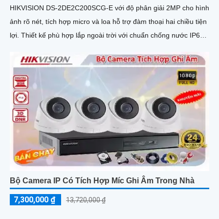
HIKVISION DS-2DE2C200SCG-E với độ phân giải 2MP cho hình
ảnh rõ nét, tích hợp micro và loa hỗ trợ đàm thoại hai chiều tiện
lợi. Thiết kế phù hợp lắp ngoài trời với chuẩn chống nước IP66,
hoạt động bền bỉ trong mọi điều kiện thời tiết
Bộ Camera IP Có Tích Hợp Míc Ghi Âm Trong Nhà
7,300,000 ₫
13,720,000 ₫