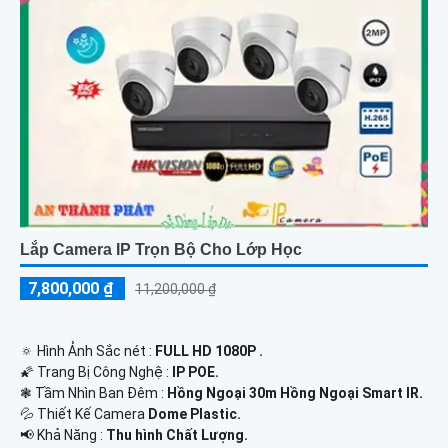
Lắp Camera IP Trọn Bộ Cho Lớp Học
7,800,000 ₫
11,200,000 ₫
🔅 Hình Ảnh Sắc nét :
FULL HD 1080P .
🌠 Trang Bị Công Nghệ :
IP POE.
❃ Tầm Nhìn Ban Đêm :
Hồng Ngoại 30m Hồng Ngoại Smart IR.
💦 Thiết Kế Camera
Dome Plastic.
️📢 Khả Năng :
Thu hình Chất Lượng.