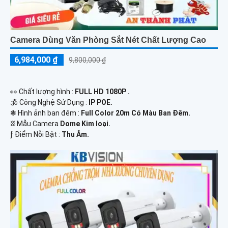
Camera Dùng Văn Phòng Sắt Nét Chất Lượng Cao
6,984,000 ₫
9,800,000 ₫
️👀 Chất lượng hình :
FULL HD 1080P .
🕉️ Công Nghệ Sử Dụng :
IP POE.
❃ Hình ảnh ban đêm :
Full Color 20m Có Màu Ban Ðêm.
⛓ Mẫu Camera
Dome Kim loại.
️ƒ Điểm Nỗi Bật :
Thu Âm.