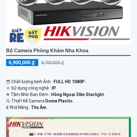
Bộ Camera Phòng Khám Nha Khoa
6,900,000 ₫
8,700,000 ₫
🦉 Chất lượng hình Ảnh :
FULL HD 1080P .
⚛️ Sử dụng công nghệ :
IP.
❈ Tầm Nhìn Ban Đêm :
Hồng Ngoại 30m Starlight.
💦 Thiết Kế Camera
Dome Plastic.
️₤ Khả Năng :
Thu Âm.