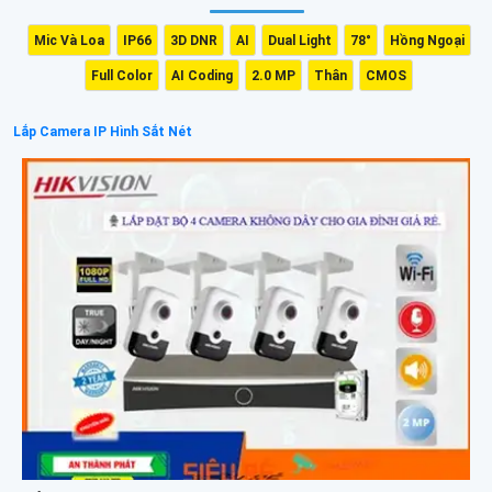
Mic Và Loa
IP66
3D DNR
AI
Dual Light
78°
Hồng Ngoại
Full Color
AI Coding
2.0 MP
Thân
CMOS
Lắp Camera IP Hình Sắt Nét