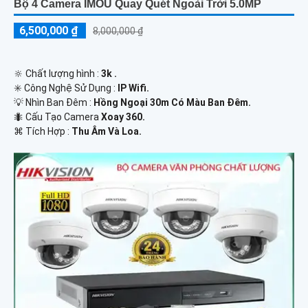
Bộ 4 Camera IMOU Quay Quét Ngoài Trời 5.0MP
6,500,000 ₫
8,000,000 ₫
🔆 Chất lượng hình :
3k .
✳️ Công Nghệ Sử Dụng :
IP Wifi.
💡 Nhìn Ban Đêm :
Hồng Ngoại 30m Có Màu Ban Ðêm.
🐜 Cấu Tạo Camera
Xoay 360.
️⌘ Tích Hợp :
Thu Âm Và Loa.