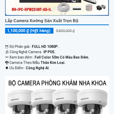
Lắp Camera Xưởng Sản Xuất Trọn Bộ
1,100,000 ₫ (H₫t hàng)
9,800,000 ₫
🦉 Độ Phân giải :
FULL HD 1080P .
🕉️ Công Nghệ Camera :
IP POE.
🔦 Xem ban đêm :
Full Color 50m Có Màu Ban Đêm.
🐉️ Camera Theo Mẫu
Thân Kim Loại.
️🔔 Ưu Điểm :
Công Nghệ AI.