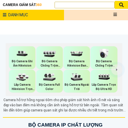
CAMERA GIÁM SÁT
360
DANH MỤC
Bộ Camera Ghi
Bộ Camera
Bộ Camera
Bô Camera
Âm Hikvision
Hikvision Ban
Chống Trộm
Chống Trộm
Đêm Có Màu
Hikvision
Hikvision
Bộ Camera Full
Bộ Camera Ngoài
Lắp Camera Trọn
Lắp Camera
Color
Trời
Bộ Ultra HD
Hikvision Trọn
Bộ
Camera hỗ trợ hồng ngoại 60m cho phép giám sát hình ảnh rõ nét và sáng
đẹp vào ban đêm mà không cần ánh sáng hỗ trợ từ bên ngoài. Tầm quan sát
lên đến 60m giúp camera quan sát ghi lại được nhiều chi tiết trong môi trường
thiếu sáng. Công nghệ hồng ngoại sử dụng đèn LED phát ra ánh sáng mà mắt
người không thể nhìn thấy, chiếu sáng khu vực mà không gây lộ nguồn sáng,
BỘ CAMERA IP CHẤT LƯỢNG
giúp camera có thể ẩn mình trong bóng tối dễ dàng