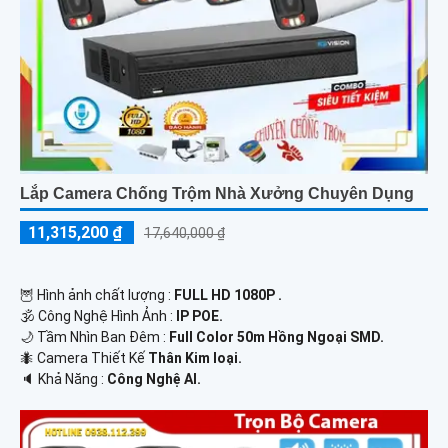
Lắp Camera Chống Trộm Nhà Xưởng Chuyên Dụng
11,315,200 ₫
17,640,000 ₫
🦉 Hình ảnh chất lượng :
FULL HD 1080P .
🕉️ Công Nghệ Hình Ảnh :
IP POE.
🌙 Tầm Nhìn Ban Đêm :
Full Color 50m Hồng Ngoại SMD.
🐜 Camera Thiết Kế
Thân Kim loại.
️🔈 Khả Năng :
Công Nghệ AI.