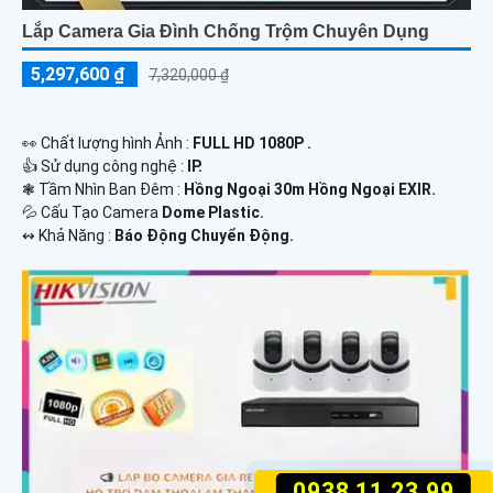
Lắp Camera Gia Đình Chống Trộm Chuyên Dụng
5,297,600 ₫
7,320,000 ₫
️👀 Chất lượng hình Ảnh :
FULL HD 1080P .
👍 Sử dụng công nghệ :
IP.
❃ Tầm Nhìn Ban Đêm :
Hồng Ngoại 30m Hồng Ngoại EXIR.
💦 Cấu Tạo Camera
Dome Plastic.
️↭ Khả Năng :
Báo Động Chuyển Động.
0938.11.23.99