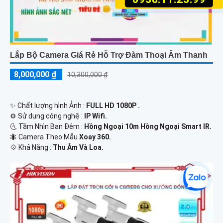
Lắp Bộ Camera Giá Rẻ Hỗ Trợ Đàm Thoại Âm Thanh
8,000,000 ₫
10,300,000 ₫
✨ Chất lượng hình Ảnh :
FULL HD 1080P .
⚙ Sử dụng công nghệ :
IP Wifi.
🌜 Tầm Nhìn Ban Đêm :
Hồng Ngoại 10m Hồng Ngoại Smart IR.
🐜 Camera Theo Mẫu
Xoay 360.
️💠 Khả Năng :
Thu Âm Và Loa.