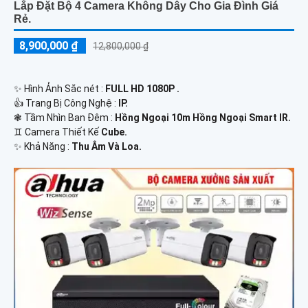
Lắp Đặt Bộ 4 Camera Không Dây Cho Gia Đình Giá
Rẻ.
8,900,000 ₫
12,800,000 ₫
✨ Hình Ảnh Sắc nét :
FULL HD 1080P .
👍 Trang Bị Công Nghệ :
IP.
❃ Tầm Nhìn Ban Đêm :
Hồng Ngoại 10m Hồng Ngoại Smart IR.
♊ Camera Thiết Kế
Cube.
️✨ Khả Năng :
Thu Âm Và Loa.