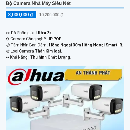
Bộ Camera Nhà Máy Siêu Nét
8,000,000 ₫
10,200,000 ₫
️👀 Độ Phân giải :
Ultra 2k .
⚙ Camera Công nghệ :
IP POE.
🌙 Tầm Nhìn Ban Đêm :
Hồng Ngoại 30m Hồng Ngoại Smart IR.
🎨 Loại Camera
Thân Kim loại.
️↭ Khả Năng :
Thu hình Chất Lượng.