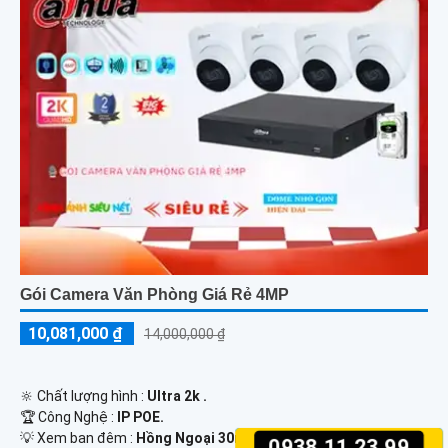
Gói Camera Văn Phòng Giá Rẻ 4MP
10,081,000 ₫
14,000,000 ₫
🔆 Chất lượng hình :
Ultra 2k .
🏆 Công Nghệ :
IP POE.
💡 Xem ban đêm :
Hồng Ngoại 30m Hồng Ngoại Smart IR.
0938.11.23.99