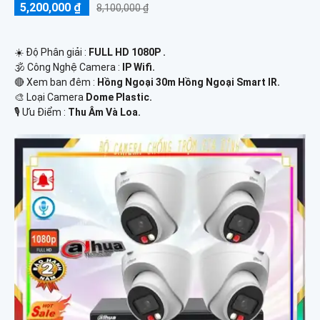
5,200,000 ₫
8,100,000 ₫
☀️ Độ Phân giải :
FULL HD 1080P .
🕉️ Công Nghệ Camera :
IP Wifi.
🔴 Xem ban đêm :
Hồng Ngoại 30m Hồng Ngoại Smart IR.
🎨 Loại Camera
Dome Plastic.
️🎙 Ưu Điểm :
Thu Âm Và Loa.