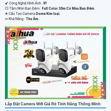
🌠 Công Nghệ Hình Ảnh :
IP.
💥 Tầm Nhìn Ban Đêm :
Full Color 30m Có Màu Ban Ðêm.
❄ Cấu Tạo Camera
Dome Kim loại.
️↭ Khả Năng :
Thu Âm.
Lắp Đặt Camera Wifi Giá Rẻ Tính Năng Thông Minh