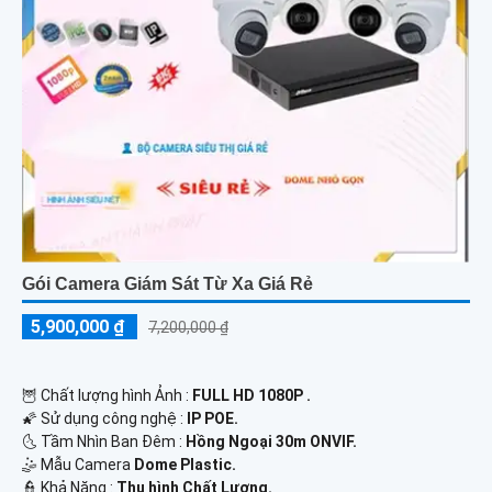
Gói Camera Giám Sát Từ Xa Giá Rẻ
5,900,000 ₫
7,200,000 ₫
🦉 Chất lượng hình Ảnh :
FULL HD 1080P .
🌠 Sử dụng công nghệ :
IP POE.
🌜 Tầm Nhìn Ban Đêm :
Hồng Ngoại 30m ONVIF.
🤹 Mẫu Camera
Dome Plastic.
️👮 Khả Năng :
Thu hình Chất Lượng.