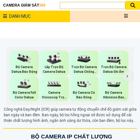
CAMERA GIÁM SÁT
360
DANH MỤC
Trọn Bộ Camera
Trọn Bộ Camera
Bộ Camera
Lắp Trọn Bộ
Dahua Chống
Dahua Ghi Âm
Dahua Báo Động
Camera Dahua
Trộm
Bộ Camera Full
Camera
Bộ Camera
Bộ Camera Có
Color Dahua
Visioncop Trọn
Hikvision Ban
Báo Đông
Bộ
Đêm Có Màu
Công nghệ Day/Night (ICR) giúp camera tự động chuyển chế độ giám sát giữa
ban ngày và ban đêm. Ban ngày, bộ lọc hồng ngoại sẽ được sử dụng để cải
thiện chất lượng hình ảnh, ngăn ánh sáng dư thừa, còn ban đêm, bộ lọc này
được loại bỏ, cho phép ánh sáng hồng ngoại đi qua, giúp camera ghi lại hình
ảnh rõ ràng ngay cả trong điều kiện thiếu sáng.
BỘ CAMERA IP CHẤT LƯỢNG