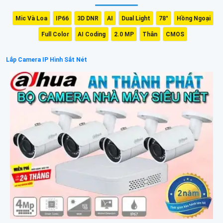
Mic Và Loa
IP66
3D DNR
AI
Dual Light
78°
Hồng Ngoại
Full Color
AI Coding
2.0 MP
Thân
CMOS
Lắp Camera IP Hình Sắt Nét