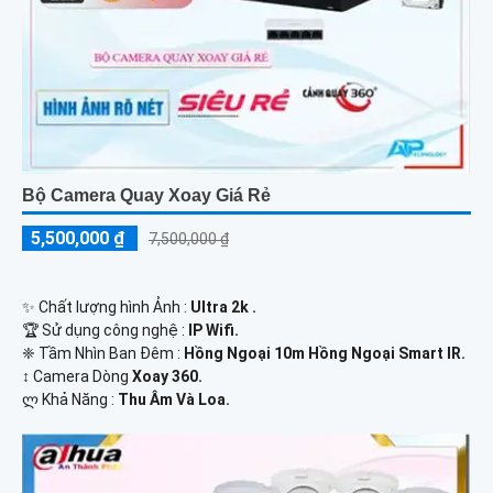
Bộ Camera Quay Xoay Giá Rẻ
5,500,000 ₫
7,500,000 ₫
✨ Chất lượng hình Ảnh :
Ultra 2k .
🏆 Sử dụng công nghệ :
IP Wifi.
❈ Tầm Nhìn Ban Đêm :
Hồng Ngoại 10m Hồng Ngoại Smart IR.
↕️ Camera Dòng
Xoay 360.
️ლ Khả Năng :
Thu Âm Và Loa.