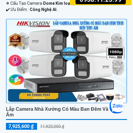
❄ Cấu Tạo Camera
Dome Kim loại.
️✔️ Ưu Điểm :
Công Nghệ AI.
Lắp Camera Nhà Xưởng Có Màu Ban Đêm Và Thu
Âm
7,925,600 ₫
11,920,000 ₫