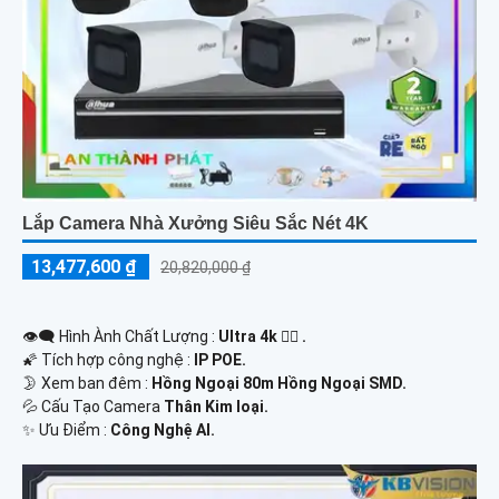
Lắp Camera Nhà Xưởng Siêu Sắc Nét 4K
13,477,600 ₫
20,820,000 ₫
👁️‍🗨 Hình Ành Chất Lượng :
Ultra 4k 👍🏾 .
🌠 Tích hợp công nghệ :
IP POE.
🌛 Xem ban đêm :
Hồng Ngoại 80m Hồng Ngoại SMD.
💦 Cấu Tạo Camera
Thân Kim loại.
️✨ Ưu Điểm :
Công Nghệ AI.