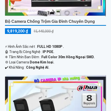
Bộ Camera Chống Trộm Gia Đình Chuyên Dụng
9,819,200 ₫
15,440,000 ₫
️⚡ Hình Ảnh Sắc nét :
FULL HD 1080P .
🤖️ Trang Bị Công Nghệ :
IP POE.
❈ Tầm Nhìn Ban Đêm :
Full Color 30m Hồng Ngoại SMD.
💢 Loại Camera
Dome Kim loại.
️✔️ Khả Năng :
Công Nghệ AI.