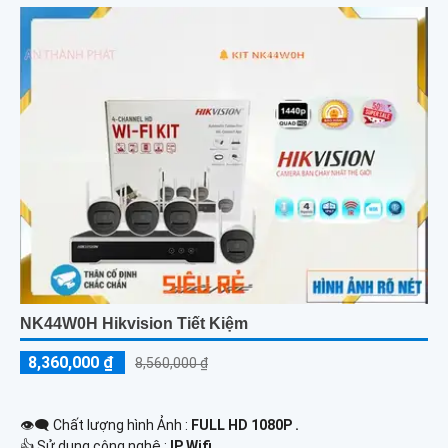
NK44W0H Hikvision Tiết Kiệm
8,360,000 ₫
8,560,000 ₫
👁️‍🗨 Chất lượng hình Ảnh :
FULL HD 1080P .
👍 Sử dụng công nghệ :
IP Wifi.