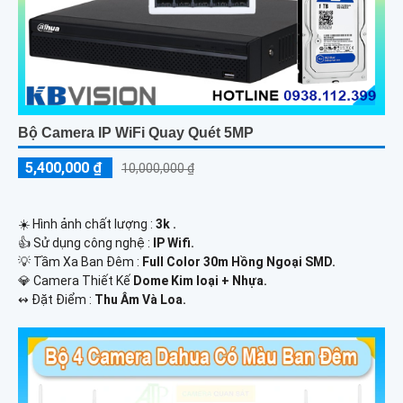
Bộ Camera IP WiFi Quay Quét 5MP
5,400,000 ₫
10,000,000 ₫
☀️ Hình ảnh chất lượng :
3k .
👍 Sử dụng công nghệ :
IP Wifi.
💡 Tầm Xa Ban Đêm :
Full Color 30m Hồng Ngoại SMD.
💎 Camera Thiết Kế
Dome Kim loại + Nhựa.
️↭ Đặt Điểm :
Thu Âm Và Loa.