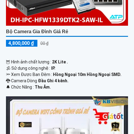
Bộ Camera Gia Đình Giá Rẻ
4,800,000 ₫
00 ₫
🦉 Hình ảnh chất lượng :
2K Lite .
🕉️ Sử dụng công nghệ :
IP.
🔦 Xem Được Ban Đêm :
Hồng Ngoại 10m Hồng Ngoại SMD.
🐉️ Camera Dòng
Đầu Ghi 4 kênh.
️🔔 Chức Năng :
Thu Âm.