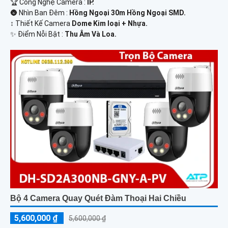
🏆 Công Nghệ Camera :
IP.
🌚 Nhìn Ban Đêm :
Hồng Ngoại 30m Hồng Ngoại SMD.
↕️ Thiết Kế Camera
Dome Kim loại + Nhựa.
️✨ Điểm Nỗi Bật :
Thu Âm Và Loa.
Bộ 4 Camera Quay Quét Đàm Thoại Hai Chiều
5,600,000 ₫
5,600,000 ₫