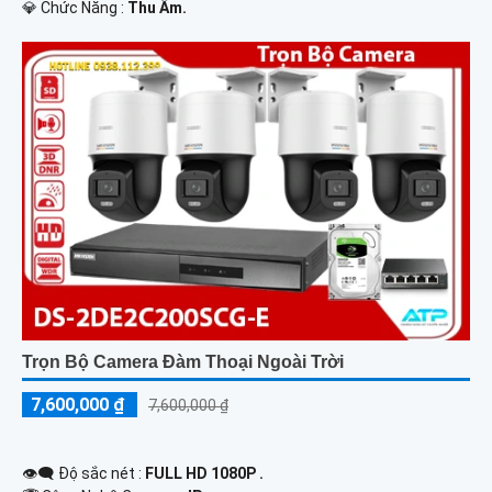
️💎 Chức Năng :
Thu Âm.
Trọn Bộ Camera Đàm Thoại Ngoài Trời
7,600,000 ₫
7,600,000 ₫
👁️‍🗨 Độ sắc nét :
FULL HD 1080P .