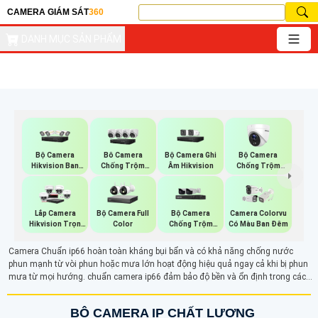
CAMERA GIÁM SÁT
360
DANH MỤC SẢN PHẨM
Bộ Camera
Bộ Camera Ghi
Bộ Camera
Bô Camera
Hikvision Ban
Âm Hikvision
Chống Trộm
Chống Trộm
Đêm Có Màu
Hikvision
Hikvision
Bộ Camera Full
Bộ Camera
Lắp Camera
Camera Colorvu
Color
Chống Trộm
Hikvision Trọn
Có Màu Ban Đêm
Visioncop
Bộ
Camera Chuẩn ip66 hoàn toàn kháng bụi bẩn và có khả năng chống nước
phun mạnh từ vòi phun hoặc mưa lớn hoạt động hiệu quả ngay cả khi bị phun
mưa từ mọi hướng. chuẩn camera ip66 đảm bảo độ bền và ổn định trong các
môi trường khắc nghiệt, mang lại hiệu suất giám sát liên tục và đáng tin cậy.
BỘ CAMERA IP CHẤT LƯỢNG