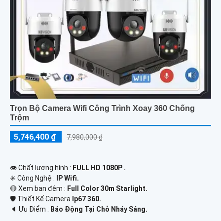
Trọn Bộ Camera Wifi Công Trình Xoay 360 Chống
Trộm
5,746,400 ₫
7,980,000 ₫
👁 Chất lượng hình :
FULL HD 1080P .
✳️ Công Nghệ :
IP Wifi.
🔴 Xem ban đêm :
Full Color 30m Starlight.
🛡 Thiết Kế Camera
Ip67 360.
️🔈 Ưu Điểm :
Báo Động Tại Chỗ Nháy Sáng.