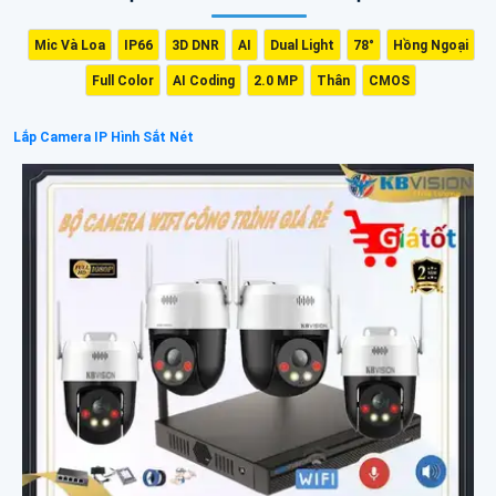
Mic Và Loa
IP66
3D DNR
AI
Dual Light
78°
Hồng Ngoại
Full Color
AI Coding
2.0 MP
Thân
CMOS
Lắp Camera IP Hình Sắt Nét