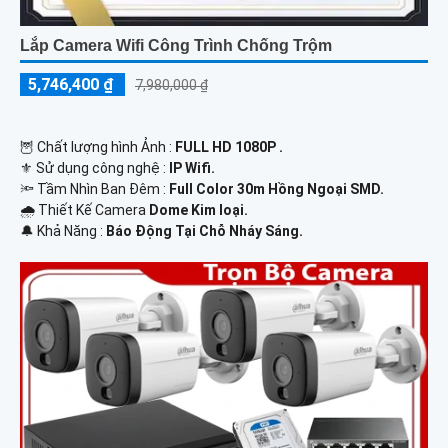
Lắp Camera Wifi Công Trình Chống Trộm
5,746,400 ₫
7,980,000 ₫
🦉 Chất lượng hình Ảnh :
FULL HD 1080P .
⚜️ Sử dụng công nghệ :
IP Wifi.
🔦 Tầm Nhìn Ban Đêm :
Full Color 30m Hồng Ngoại SMD.
🌧️ Thiết Kế Camera
Dome Kim loại.
️🔔 Khả Năng :
Báo Động Tại Chỗ Nháy Sáng.