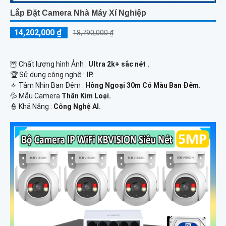
Lắp Đặt Camera Nhà Máy Xí Nghiệp
14,202,000 ₫
18,790,000 ₫
🦉 Chất lượng hình Ảnh :
Ultra 2k+ sắc nét .
🏆 Sử dụng công nghệ :
IP.
🔅 Tầm Nhìn Ban Đêm :
Hồng Ngoại 30m Có Màu Ban Đêm.
💦 Mẫu Camera
Thân Kim Loại.
️👮 Khả Năng :
Công Nghệ AI.