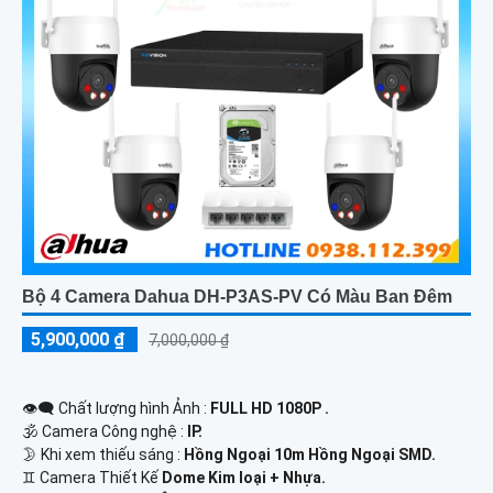
Bộ 4 Camera Dahua DH-P3AS-PV Có Màu Ban Đêm
5,900,000 ₫
7,000,000 ₫
👁️‍🗨 Chất lượng hình Ảnh :
FULL HD 1080P .
🕉️ Camera Công nghệ :
IP.
🌛 Khi xem thiếu sáng :
Hồng Ngoại 10m Hồng Ngoại SMD.
♊ Camera Thiết Kế
Dome Kim loại + Nhựa.