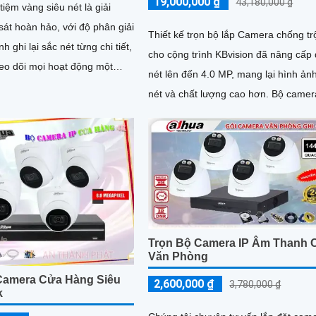
19,000,000 ₫
43,180,000 ₫
iệm vàng siêu nét là giải
át hoàn hảo, với độ phân giải
Thiết kế trọn bộ lắp Camera chống t
h ghi lại sắc nét từng chi tiết,
cho cộng trình KBvision đã nâng cấp
heo dõi mọi hoạt động một
nét lên đến 4.0 MP, mang lại hình ản
 hồng ngoại
nét và chất lượng cao hơn. Bộ camera
ảm bảo hình ảnh rõ ràng cả
này không chỉ đáp ứng...
kiện thiếu sáng
Trọn Bộ Camera IP Âm Thanh 
Văn Phòng
Camera Cửa Hàng Siêu
2,600,000 ₫
3,780,000 ₫
k