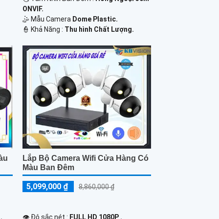
ONVIF.
🤹 Mẫu Camera
Dome Plastic.
️👮 Khả Năng :
Thu hình Chất Lượng.
àu
Lắp Bộ Camera Wifi Cửa Hàng Có
Màu Ban Đêm
5,099,000 ₫
8,860,000 ₫
.
👁 Độ sắc nét :
FULL HD 1080P .