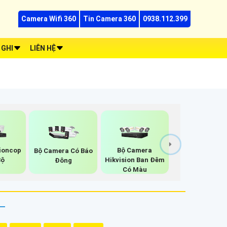
Camera Wifi 360
Tin Camera 360
0938.112.399
 GHI
LIÊN HỆ
ioncop
Bộ Camera
Bộ Camera Có Báo
Bộ
Hikvision Ban Đêm
Đông
Có Màu