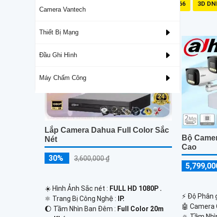
Mic Và Loa
IP66
3D DN
Camera Vantech
Lắp Camera IP Hình Sắt Nét
Thiết Bị Mạng
Đầu Ghi Hình
Máy Chấm Công
Lắp Camera Dahua Full Color Sắc
Bộ Came
Nét
Cao
30%
3,600,000 ₫
5,799,00
☀️ Hình Ảnh Sắc nét :
FULL HD 1080P .
️⚡ Độ Phân g
⚛️ Trang Bị Công Nghệ :
IP.
🤖️ Camera
🌔 Tầm Nhìn Ban Đêm :
Full Color 20m
🔅 Tầm Nhì