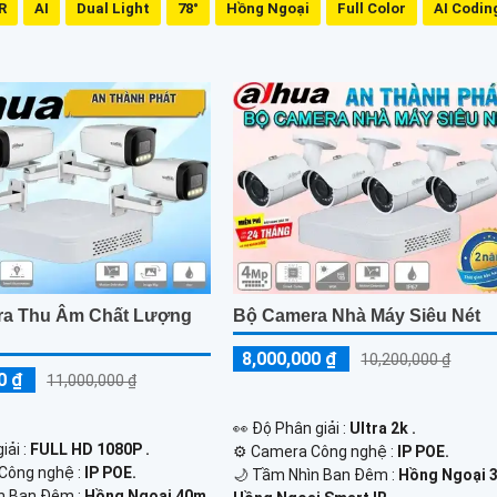
R
AI
Dual Light
78°
Hồng Ngoại
Full Color
AI Codin
ra Thu Âm Chất Lượng
Bộ Camera Nhà Máy Siêu Nét
8,000,000 ₫
10,200,000 ₫
0 ₫
11,000,000 ₫
️👀 Độ Phân giải :
Ultra 2k .
iải :
FULL HD 1080P .
⚙ Camera Công nghệ :
IP POE.
 Công nghệ :
IP POE.
🌙 Tầm Nhìn Ban Đêm :
Hồng Ngoại 
n Ban Đêm :
Hồng Ngoại 40m