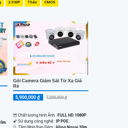
g
2.0 MP
Thân
CMOS
Gói Camera Giám Sát Từ Xa Giá
Rẻ
5,900,000 ₫
7,200,000 ₫
🦉 Chất lượng hình Ảnh :
FULL HD 1080P .
🌠 Sử dụng công nghệ :
IP POE.
30m
🌜 Tầm Nhìn Ban Đêm :
Hồng Ngoại 30m