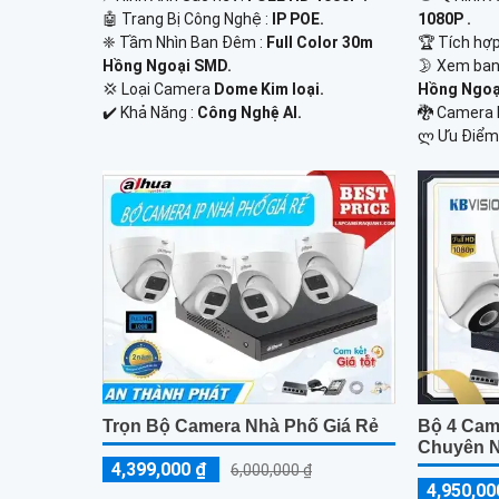
🤖️ Trang Bị Công Nghệ :
IP POE.
1080P .
❈ Tầm Nhìn Ban Đêm :
Full Color 30m
🏆 Tích hợ
Hồng Ngoại SMD.
🌛 Xem ban
💢 Loại Camera
Dome Kim loại.
Hồng Ngoại
️✔️ Khả Năng :
Công Nghệ AI.
🐉️ Camera
️ლ Ưu Điểm
Trọn Bộ Camera Nhà Phố Giá Rẻ
Bộ 4 Cam
Chuyên 
4,399,000 ₫
6,000,000 ₫
4,950,00