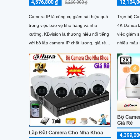
4,576,800 ₫
12,104,0
6,260,000 ₫
Camera IP là công cụ giám sát hiệu quả
Trọn bộ Ca
trong việc bảo vệ kho hàng và nhà
4K Dahua l
xưởng. KBvision là thương hiệu nổi tiếng
việc giám sá
với bộ lắp camera IP chất lượng, giá rẻ
nhiều mẫu 
và sắc nét
cao, và cạn
này chắc c
cho bạn
Bộ Camer
Giá Rẻ
Lắp Đặt Camera Cho Nha Khoa
4,399,00