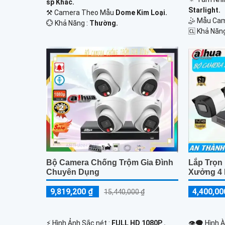
sp Khác.
Starlight.
⚒ Camera Theo Mẫu
Dome Kim Loại.
🤹 Mẫu Ca
️💮 Khả Năng :
Thường.
️🆑 Khả Năn
Bộ Camera Chống Trộm Gia Đình
Lắp Trọn
Chuyên Dụng
Xưởng 4 
9,819,200 ₫
4,400,00
15,440,000 ₫
️⚡ Hình Ảnh Sắc nét :
FULL HD 1080P .
👁️‍🗨 Hình