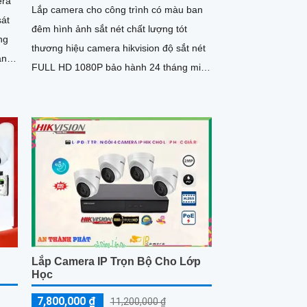
era
Lắp camera cho công trình có màu ban
sát
đêm hình ảnh sắt nét chất lượng tót
ng
thương hiệu camera hikvision độ sắt nét
an
FULL HD 1080P bảo hành 24 tháng miễn
phí lắp camera cho công trình...
Lắp Camera IP Trọn Bộ Cho Lớp
Học
7,800,000 ₫
11,200,000 ₫