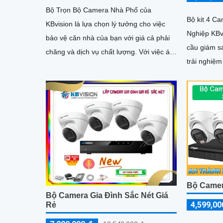
Bộ Trọn Bộ Camera Nhà Phố của
Bộ kit 4 C
KBvision là lựa chọn lý tưởng cho việc
Nghiệp KBv
bảo vệ căn nhà của bạn với giá cả phải
cầu giám s
chăng và dịch vụ chất lượng. Với việc áp
trải nghiệm
dụng công nghệ mới nhất, bộ camera
này được trang bị tính năng tích hợp cho
khả năng thu hình chất lượng cao
Bộ Camer
Bộ Camera Gia Đình Sắc Nét Giá
4,599,00
Rẻ