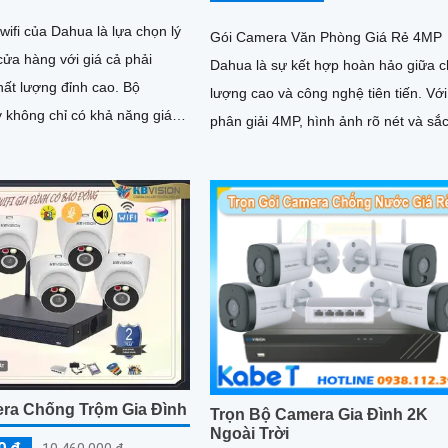
ifi của Dahua là lựa chọn lý
Gói Camera Văn Phòng Giá Rẻ 4MP
ửa hàng với giá cả phải
Dahua là sự kết hợp hoàn hảo giữa c
ất lượng đỉnh cao. Bộ
lượng cao và công nghệ tiên tiến. Với độ
 không chỉ có khả năng giám
phân giải 4MP, hình ảnh rõ nét và sắ
còn được trang bị chức năng
nét, gói camera này Hoàn toàn tin tư
oa tiện ích, giúp quản lý cửa
ghi lại mọi chi tiết quan trọng trong v
ắt mọi tình huống một cách
phòng của bạn
ra Chống Trộm Gia Đình
Trọn Bộ Camera Gia Đình 2K
Ngoài Trời