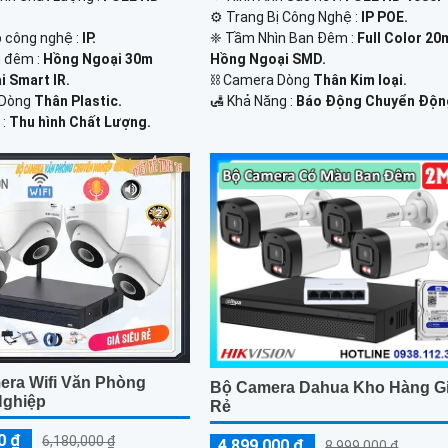
⚙ Trang Bị Công Nghệ :
IP POE.
p công nghệ :
IP.
❈ Tầm Nhìn Ban Đêm :
Full Color 20
 đêm :
Hồng Ngoại 30m
Hồng Ngoại SMD.
 Smart IR.
⛓ Camera Dòng
Thân Kim loại.
 Dòng
Thân Plastic.
️🛃 Khả Năng :
Báo Động Chuyển Độn
 :
Thu hình Chất Lượng.
era Wifi Văn Phòng
Bộ Camera Dahua Kho Hàng G
Nghiệp
Rẻ
0 ₫
6,180,000 ₫
4,899,000 ₫
8,999,000 ₫