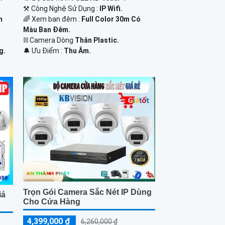
⚒ Công Nghệ Sử Dụng :
IP Wifi.
m
🌈 Xem ban đêm :
Full Color 30m Có
Màu Ban Ðêm.
⛓ Camera Dòng
Thân Plastic.
g.
️🔔 Ưu Điểm :
Thu Âm.
Trọn Gói Camera Sắc Nét IP Dùng
iá
Cho Cửa Hàng
4,399,000 ₫
6,260,000 ₫