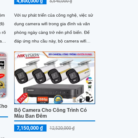
4,800,000 ₫
5,540,000 ₫
rộm
Với sự phát triển của công nghệ, việc sử
 độ
dụng camera wifi trong gia đình và văn
h rõ
phòng ngày càng trở nên phổ biến. Để
đáp ứng nhu cầu này, bộ camera wifi
KBvision là lựa chọn lý tưởng với giá cả
phải chăng và chất lượng ổn định
Cho
Bộ Camera Cho Công Trình Có
Màu Ban Đêm
7,150,000 ₫
12,520,000 ₫