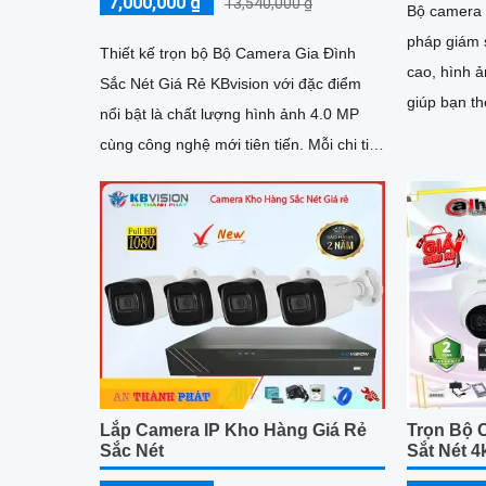
7,000,000 ₫
13,540,000 ₫
Bộ camera t
pháp giám s
Thiết kế trọn bộ Bộ Camera Gia Đình
cao, hình ản
Sắc Nét Giá Rẻ KBvision với đặc điểm
giúp bạn t
nổi bật là chất lượng hình ảnh 4.0 MP
cách chính xác. Công nghệ
cùng công nghệ mới tiên tiến. Mỗi chi tiết
hiện đại đ
của sản phẩm đều được...
trong điều 
Lắp Camera IP Kho Hàng Giá Rẻ
Trọn Bộ 
Sắc Nét
Sắt Nét 4