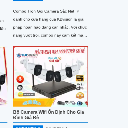
Combo Trọn Gói Camera Sắc Nét IP
dành cho cửa hàng của KBvision là giải
an
pháp hoàn hảo đáng cân nhắc. Với chức
 đầu
năng vượt trội, combo này cam kết mang
đến hình ảnh sắc nét, độ phân giải cao,
chi tiết và rõ nét
hả
inh,
khu
Bộ Camera Wifi Ổn Định Cho Gia
Đình Giá Rẻ