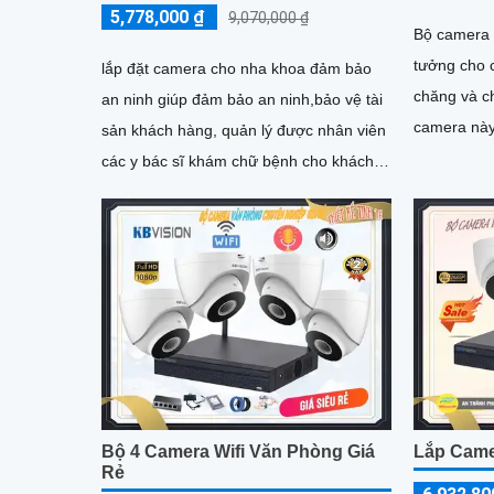
5,778,000 ₫
9,070,000 ₫
Bộ camera w
tưởng cho c
lắp đặt camera cho nha khoa đảm bảo
chăng và ch
an ninh giúp đảm bảo an ninh,bảo vệ tài
camera này
sản khách hàng, quản lý được nhân viên
sát tốt mà 
các y bác sĩ khám chữ bệnh cho khách
thu âm và l
hàng ngoài ra còn ngăn chặn các vụ
hàng nắm b
trộm cắp xảy ra ngoài ý muốn.
dễ dàng
Bộ 4 Camera Wifi Văn Phòng Giá
Lắp Came
Rẻ