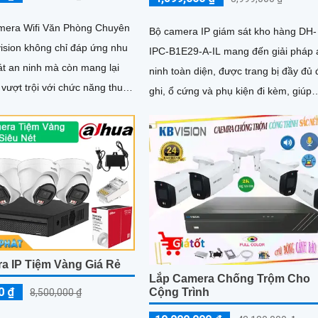
amera Wifi Văn Phòng Chuyên
Bộ camera IP giám sát kho hàng DH-
ision không chỉ đáp ứng nhu
IPC-B1E29-A-IL mang đến giải pháp 
át an ninh mà còn mang lại
ninh toàn diện, được trang bị đầy đủ
 vượt trội với chức năng thu
ghi, ổ cứng và phụ kiện đi kèm, giúp
âm và loa tích hợp. Với...
người dùng dễ dàng triển khai và sử
dụng. Hệ thống hỗ trợ quan sát ban đêm
rõ nét nhờ công nghệ hồng ngoại kết
hợp đèn LED ánh sáng trắng, cùng k
năng phát hiện chuyển động thông m
giúp đảm bảo an toàn tuyệt đối cho 
vực kho hàng
a IP Tiệm Vàng Giá Rẻ
Lắp Camera Chống Trộm Cho
0 ₫
Cộng Trình
8,500,000 ₫