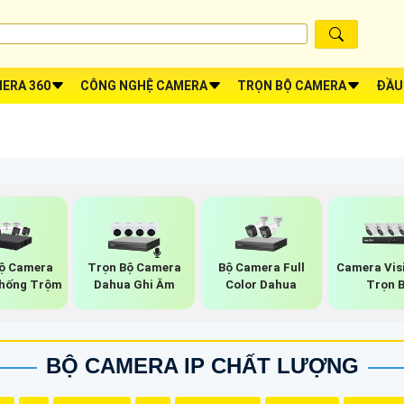
ERA 360
CÔNG NGHỆ CAMERA
TRỌN BỘ CAMERA
ĐẦU
ộ Camera
Trọn Bộ Camera
Bộ Camera Full
Camera Vis
hống Trộm
Dahua Ghi Âm
Color Dahua
Trọn 
BỘ CAMERA IP CHẤT LƯỢNG