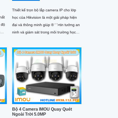
Thiết kế trọn bộ lắp camera IP cho lớp
hất
học của Hikvision là một giải pháp hiện
đại và thông minh giúp ®️ ' '>tin tưởng an
c
ninh và giám sát trong môi trường học
ởng
tập. ...
ăn
Bộ 4 Camera IMOU Quay Quét
Ngoài Trời 5.0MP