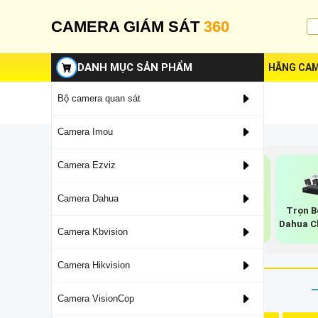
CAMERA GIÁM SÁT
360
DANH MỤC SẢN PHẨM
HÃNG CAM
Bộ camera quan sát
Camera Imou
Camera Ezviz
Camera Dahua
Trọn B
Bộ Camera Dahua
Lắp Trọn Bộ
Dahua C
Báo Động
Camera Dahua
Camera Kbvision
Camera Hikvision
Camera VisionCop