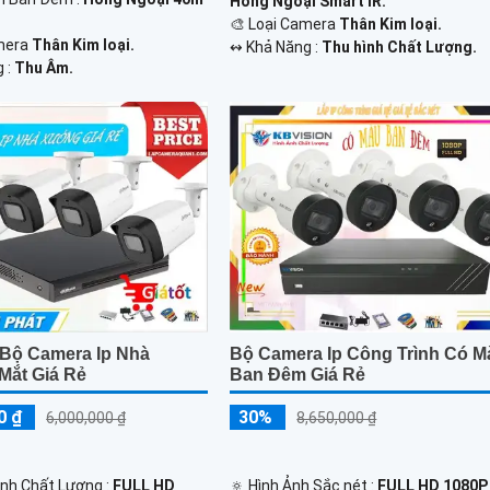
Hồng Ngoại Smart IR.
🎨 Loại Camera
Thân Kim loại.
mera
Thân Kim loại.
️↭ Khả Năng :
Thu hình Chất Lượng.
g :
Thu Âm.
 Bộ Camera Ip Nhà
Bộ Camera Ip Công Trình Có M
Mắt Giá Rẻ
Ban Đêm Giá Rẻ
0 ₫
30%
6,000,000 ₫
8,650,000 ₫
 Ành Chất Lượng :
FULL HD
🔅 Hình Ảnh Sắc nét :
FULL HD 1080P 