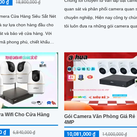
Chúng tôi chuyên tư vấn lắp đặt cam
00 ₫
18,800,000 ₫
quan sát và phân phối camera quan 
mera Cửa Hàng Siêu Sắt Nét
chuyên nghiệp, Hiện nay công ty chú
à sự lựa chọn hàng đầu cho
tôi luôn đưa ra những gói camera qu
t và bảo vệ cửa hàng. Với
sát chất lượng. Sau đây...
mã phong phú, chiết khấu
h tranh tốt, trọn bộ Camera
hắn sẽ mang lại sự an tâm
a Wifi Cho Cửa Hàng
Gói Camera Văn Phòng Giá Rẻ
4MP
0 ₫
6,840,000 ₫
10,081,000 ₫
14,000,000 ₫