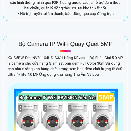
cấu hình thông minh qua P2P, 1 cổng audio vào ra hỗ trợ đàm thoại
hai chiều, quản lý đồng thời 128 tài khoản kết nối.
• Hỗ trợ truyền tải âm thanh, báo động qua cáp đồng trục
Bộ Camera IP WiFi Quay Quét 5MP
KX-S5BW-DHI-NVR1104HS-S3/H Hãng KBvision Độ Phân Giải 5.0 MP
là camera cho cửa hàng Giám sát ban đêm Full Color 30m Sử dụng
cho nhà xưởng kho hàng chất lượng xem ban đêm chất lượng IP Wifi
Ultra 4k lite 4.0 MP Ứng dụng khả năng Thu Âm Và Loa