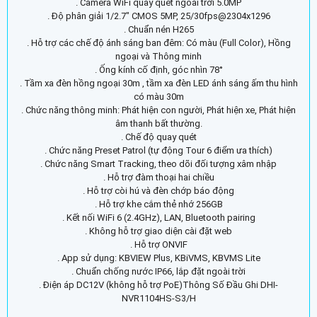
. Camera WiFi quay quét ngoài trời 5.0MP
. Độ phân giải 1/2.7" CMOS 5MP, 25/30fps@2304x1296
. Chuẩn nén H265
. Hỗ trợ các chế độ ánh sáng ban đêm: Có màu (Full Color), Hồng
ngoại và Thông minh
. Ống kính cố định, góc nhìn 78°
. Tầm xa đèn hồng ngoại 30m , tầm xa đèn LED ánh sáng ấm thu hình
có màu 30m
. Chức năng thông minh: Phát hiện con người, Phát hiện xe, Phát hiện
âm thanh bất thường.
. Chế độ quay quét
. Chức năng Preset Patrol (tự động Tour 6 điểm ưa thích)
. Chức năng Smart Tracking, theo dõi đối tượng xâm nhập
. Hỗ trợ đàm thoại hai chiều
. Hỗ trợ còi hú và đèn chớp báo động
. Hỗ trợ khe cắm thẻ nhớ 256GB
. Kết nối WiFi 6 (2.4GHz), LAN, Bluetooth pairing
. Không hỗ trợ giao diện cài đặt web
. Hỗ trợ ONVIF
. App sử dụng: KBVIEW Plus, KBiVMS, KBVMS Lite
. Chuẩn chống nước IP66, lắp đặt ngoài trời
. Điện áp DC12V (không hỗ trợ PoE)Thông Số Đầu Ghi DHI-
NVR1104HS-S3/H