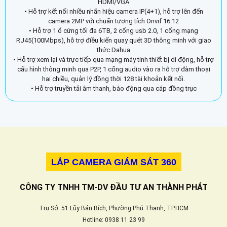
HDMI/VGA
• Hỗ trợ kết nối nhiều nhãn hiệu camera IP(4+1), hỗ trợ lên đến
camera 2MP với chuẩn tương tích Onvif 16.12
• Hỗ trợ 1 ổ cứng tối đa 6TB, 2 cổng usb 2.0, 1 cổng mạng
RJ45(100Mbps), hỗ trợ điều kiển quay quét 3D thông minh với giao
thức Dahua
• Hỗ trợ xem lại và trực tiếp qua mạng máy tính thiết bị di động, hỗ trợ
cấu hình thông minh qua P2P, 1 cổng audio vào ra hỗ trợ đàm thoại
hai chiều, quản lý đồng thời 128 tài khoản kết nối.
• Hỗ trợ truyền tải âm thanh, báo động qua cáp đồng trục
LẮP CAMERA GIÁM SÁT 360
CÔNG TY TNHH TM-DV ĐẦU TƯ AN THÀNH PHÁT
Trụ Sở: 51 Lũy Bán Bích, Phường Phú Thạnh, TP.HCM
Hotline: 0938 11 23 99