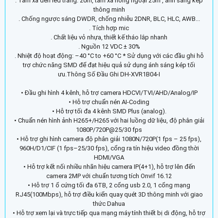
. Tầm xa đèn led trắng: 20m, tầm xa hồng ngoại 25m , ánh sáng kép
thông minh
. Chống ngược sáng DWDR, chống nhiễu 2DNR, BLC, HLC, AWB...
. Tích hợp mic
. Chất liệu vỏ nhựa, thiết kế tháo lắp nhanh
. Nguồn 12 VDC ± 30%
. Nhiệt độ hoạt động: –40 °C to +60 °C * Sử dụng với các đầu ghi hỗ
trợ chức năng SMD để đạt hiệu quả sử dụng ánh sáng kép tối
ưu.Thông Số Đầu Ghi DH-XVR1B04-I
• Đầu ghi hình 4 kênh, hỗ trợ camera HDCVI/TVI/AHD/Analog/IP
• Hỗ trợ chuẩn nén AI-Coding
• Hỗ trợ tối đa 4 kênh SMD Plus (analog).
• Chuẩn nén hình ảnh H265+/H265 với hai luồng dữ liệu, độ phân giải
1080P/720P@25/30 fps
• Hỗ trợ ghi hình camera độ phân giải 1080N/720P(1 fps – 25 fps),
960H/D1/CIF (1 fps–25/30 fps), cổng ra tín hiệu video đồng thời
HDMI/VGA
• Hỗ trợ kết nối nhiều nhãn hiệu camera IP(4+1), hỗ trợ lên đến
camera 2MP với chuẩn tương tích Onvif 16.12
• Hỗ trợ 1 ổ cứng tối đa 6TB, 2 cổng usb 2.0, 1 cổng mạng
RJ45(100Mbps), hỗ trợ điều kiển quay quét 3D thông minh với giao
thức Dahua
• Hỗ trợ xem lại và trực tiếp qua mạng máy tính thiết bị di động, hỗ trợ