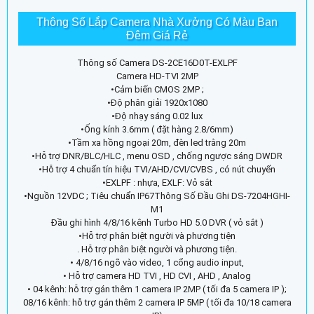
Thông Số Lắp Camera Nhà Xưởng Có Màu Ban
Đêm Giá Rẻ
Thông số Camera DS-2CE16D0T-EXLPF
Camera HD-TVI 2MP
•Cảm biến CMOS 2MP ;
•Độ phân giải 1920x1080
•Độ nhạy sáng 0.02 lux
•Ống kính 3.6mm ( đặt hàng 2.8/6mm)
•Tầm xa hồng ngoại 20m, đèn led trằng 20m
•Hỗ trợ DNR/BLC/HLC , menu OSD , chống ngược sáng DWDR
•Hỗ trợ 4 chuẩn tín hiệu TVI/AHD/CVI/CVBS , có nút chuyển
•EXLPF : nhựa, EXLF: Vỏ sắt
•Nguồn 12VDC ; Tiêu chuẩn IP67Thông Số Đầu Ghi DS-7204HGHI-
M1
Đầu ghi hình 4/8/16 kênh Turbo HD 5.0 DVR ( vỏ sắt )
•Hỗ trợ phân biệt người và phương tiện
. Hỗ trợ phân biệt người và phương tiện.
• 4/8/16 ngõ vào video, 1 cổng audio input,
• Hỗ trợ camera HD TVI , HD CVI , AHD , Analog
• 04 kênh: hỗ trợ gán thêm 1 camera IP 2MP ( tối đa 5 camera IP );
08/16 kênh: hỗ trợ gán thêm 2 camera IP 5MP ( tối đa 10/18 camera