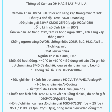
Thông số Camera DH-HAC-B1A21P-U-IL-A
. Camera Thân HDCVI Full Color ánh sáng kép thông minh 2.0MP
. Hỗ trợ 4 chế độ : CVI/TVI/AHD/Analog
. Độ phân giải 2.0MP CMOS 25/30fps@(1920x1080)
. Ống kính cố định 3.6mm (80°)
. Tầm xa đèn led trắng: 20m, tầm xa hồng ngoại 30m , ánh sáng kép
thông minh
. Chống ngược sáng DWDR, chống nhiễu 2DNR, BLC, HLC, AWB...
. Tích hợp mic
. Chất liệu vỏ nhựa
. Nguồn 12 VDC ± 30%, IP67
. Nhiệt độ hoạt động: –40 °C to +60 °C * Sử dụng với các đầu ghi hỗ
trợ chức năng SMD để đạt hiệu quả sử dụng ánh sáng kép tối
ưu.Thông Số Đầu Ghi DH-XVR1B04-I
• Đầu ghi hình 4 kênh, hỗ trợ camera HDCVI/TVI/AHD/Analog/IP
• Hỗ trợ chuẩn nén AI-Coding
• Hỗ trợ tối đa 4 kênh SMD Plus (analog).
• Chuẩn nén hình ảnh H265+/H265 với hai luồng dữ liệu, độ phân giải
1080P/720P@25/30 fps
• Hỗ trợ ghi hình camera độ phân giải 1080N/720P(1 fps – 25 fps),
960H/D1/CIF (1 fps–25/30 fps), cổng ra tín hiệu video đồng thời