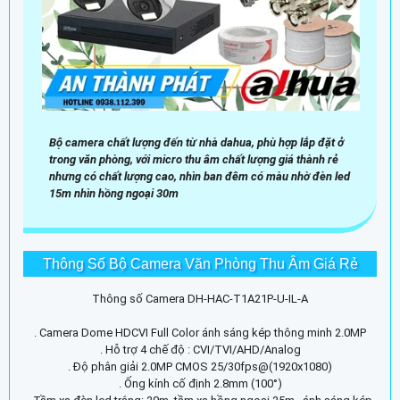
Bộ camera chất lượng đến từ nhà dahua, phù hợp lắp đặt ở
trong văn phòng, với micro thu âm chất lượng giá thành rẻ
nhưng có chất lượng cao, nhìn ban đêm có màu nhờ đèn led
15m nhìn hồng ngoại 30m
Thông Số Bộ Camera Văn Phòng Thu Âm Giá Rẻ
Thông số Camera DH-HAC-T1A21P-U-IL-A
. Camera Dome HDCVI Full Color ánh sáng kép thông minh 2.0MP
. Hỗ trợ 4 chế độ : CVI/TVI/AHD/Analog
. Độ phân giải 2.0MP CMOS 25/30fps@(1920x1080)
. Ống kính cố định 2.8mm (100°)