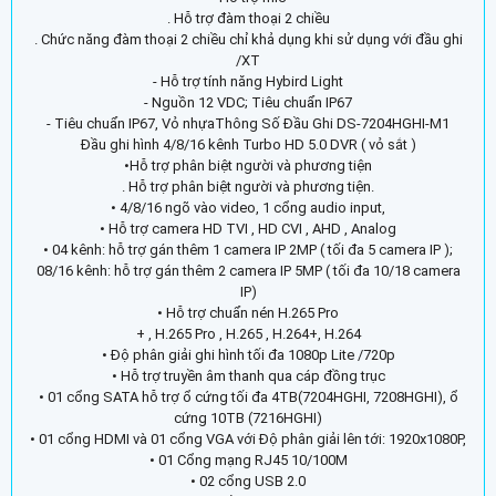
. Hỗ trợ đàm thoại 2 chiều
. Chức năng đàm thoại 2 chiều chỉ khả dụng khi sử dụng với đầu ghi
/XT
- Hỗ trợ tính năng Hybird Light
- Nguồn 12 VDC; Tiêu chuẩn IP67
- Tiêu chuẩn IP67, Vỏ nhựaThông Số Đầu Ghi DS-7204HGHI-M1
Đầu ghi hình 4/8/16 kênh Turbo HD 5.0 DVR ( vỏ sắt )
•Hỗ trợ phân biệt người và phương tiện
. Hỗ trợ phân biệt người và phương tiện.
• 4/8/16 ngõ vào video, 1 cổng audio input,
• Hỗ trợ camera HD TVI , HD CVI , AHD , Analog
• 04 kênh: hỗ trợ gán thêm 1 camera IP 2MP ( tối đa 5 camera IP );
08/16 kênh: hỗ trợ gán thêm 2 camera IP 5MP ( tối đa 10/18 camera
IP)
• Hỗ trợ chuẩn nén H.265 Pro
+ , H.265 Pro , H.265 , H.264+, H.264
• Độ phân giải ghi hình tối đa 1080p Lite /720p
• Hỗ trợ truyền âm thanh qua cáp đồng trục
• 01 cổng SATA hỗ trợ ổ cứng tối đa 4TB(7204HGHI, 7208HGHI), ổ
cứng 10TB (7216HGHI)
• 01 cổng HDMI và 01 cổng VGA với Độ phân giải lên tới: 1920x1080P,
• 01 Cổng mạng RJ45 10/100M
• 02 cổng USB 2.0