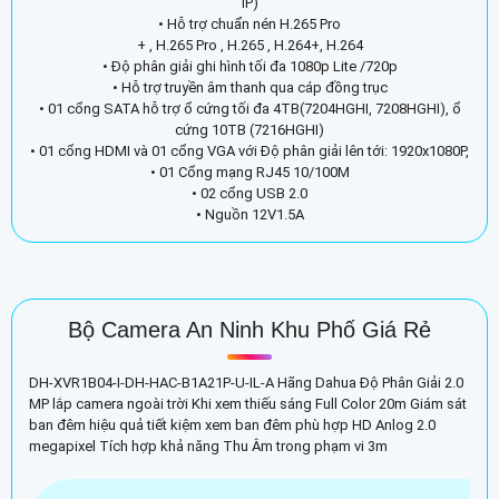
IP)
• Hỗ trợ chuẩn nén H.265 Pro
+ , H.265 Pro , H.265 , H.264+, H.264
• Độ phân giải ghi hình tối đa 1080p Lite /720p
• Hỗ trợ truyền âm thanh qua cáp đồng trục
• 01 cổng SATA hỗ trợ ổ cứng tối đa 4TB(7204HGHI, 7208HGHI), ổ
cứng 10TB (7216HGHI)
• 01 cổng HDMI và 01 cổng VGA với Độ phân giải lên tới: 1920x1080P,
• 01 Cổng mạng RJ45 10/100M
• 02 cổng USB 2.0
• Nguồn 12V1.5A
Bộ Camera An Ninh Khu Phố Giá Rẻ
DH-XVR1B04-I-DH-HAC-B1A21P-U-IL-A Hãng Dahua Độ Phân Giải 2.0
MP lắp camera ngoài trời Khi xem thiếu sáng Full Color 20m Giám sát
ban đêm hiệu quả tiết kiệm xem ban đêm phù hợp HD Anlog 2.0
megapixel Tích hợp khả năng Thu Âm trong phạm vi 3m