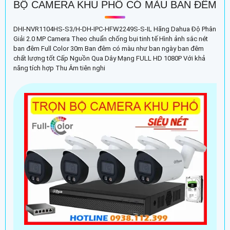
BỘ CAMERA KHU PHỐ CÓ MÀU BAN ĐÊM
DHI-NVR1104HS-S3/H-DH-IPC-HFW2249S-S-IL Hãng Dahua Độ Phân
Giải 2.0 MP Camera Theo chuẩn chống bụi tinh tế Hình ảnh sắc nét
ban đêm Full Color 30m Ban đêm có màu như ban ngày ban đêm
chất lượng tốt Cấp Nguồn Qua Dây Mạng FULL HD 1080P Với khả
năng tích hợp Thu Âm tiên nghi