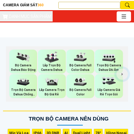
CAMERA GIÁM SÁT
360
DANH MỤC SẢN PHẨM
Bộ Camera Full
Trọn Bộ Camera
Bộ Camera
Lắp Trọn Bộ
Color Dahua
Dahua Ghi Âm
Dahua Báo Động
Camera Dahua
Trọn Bộ Camera
Bộ Camera Full
Lắp Camera Trọn
Lắp Camera Giá
Dahua Chống
Color
Bộ Giá Rẻ
Rẻ Trọn Gói
Trộm
TRỌN BỘ CAMERA NÊN DÙNG
Mic Và Loa
IP66
3D DNR
AI
Dual Light
78°
Hồng Ngoại