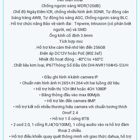
. Chống ngược sáng WDR(120dB)
. Chế độ Ngày Đêm ICR, chống nhiễu hình ảnh 3DNR, Tự động cân
bằng trắng AWB, Tự động bù sáng AGC, Chống ngược sáng BLC.
. Hỗ trợ chức năng Bảo vệ vành đai : Tripwire, Intrusion (có phân biệt
người, xe) và SMD
. Ống kính cố định 3.6mm
. Tích hợp mic
. Hỗ trợ khe cắm thẻ nhớ lên đến 256GB
. Điện áp DC12V hoặc PoE (802.3af)
. Nhiệt độ hoạt động : -40°C to +60°C
. Chất liệu kim loại, IP67Thông Số Đầu Ghi DHI-NVR1104HS-S3/H
• Đầu ghi hình 4 kênh camera IP.
• Chuẩn nén hình ảnh H.265+/H.264 với hai luồng dữ liệu.
• Hỗ trợ hiển thị 1CH 8M hoặc 4CH 1080P.
• Băng thông đầu vào max 80Mpb.
• Hỗ trợ lên đến camera 8MP.
• Hỗ trợ kết nối nhiều thương hiệu camera với chuẩn tương thích
Onvif 2.4
• Hỗ trợ 1 ổ cứng 8TB.
• 2 usd 2.0, 1 cổng RJ4(10/100M), 1 cổng audio vào ra hỗ trợ đàm
thoại 2 chiều.
• Hỗ trợ điều khiển quay quét thông minh với giao thức dahua, hỗ trợ