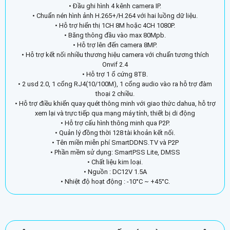
• Đầu ghi hình 4 kênh camera IP.
• Chuẩn nén hình ảnh H.265+/H.264 với hai luồng dữ liệu.
• Hỗ trợ hiển thị 1CH 8M hoặc 4CH 1080P.
• Băng thông đầu vào max 80Mpb.
• Hỗ trợ lên đến camera 8MP.
• Hỗ trợ kết nối nhiều thương hiệu camera với chuẩn tương thích
Onvif 2.4
• Hỗ trợ 1 ổ cứng 8TB.
• 2 usd 2.0, 1 cổng RJ4(10/100M), 1 cổng audio vào ra hỗ trợ đàm
thoại 2 chiều.
• Hỗ trợ điều khiển quay quét thông minh với giao thức dahua, hỗ trợ
xem lại và trực tiếp qua mạng máy tính, thiết bị di động
• Hỗ trợ cấu hình thông minh qua P2P.
• Quản lý đồng thời 128 tài khoản kết nối.
• Tên miền miễn phí SmartDDNS.TV và P2P
• Phần mềm sử dụng: SmartPSS Lite, DMSS
• Chất liệu kim loại.
• Nguồn : DC12V 1.5A
• Nhiệt độ hoạt động : -10°C ~ +45°C.