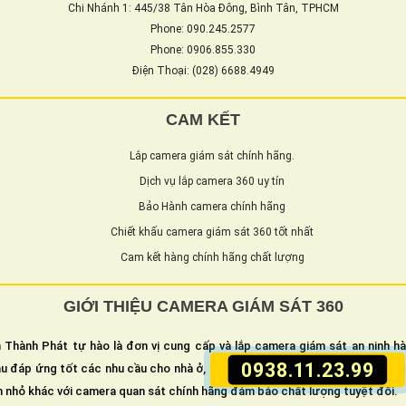
Chi Nhánh 1: 445/38 Tân Hòa Đông, Bình Tân, TPHCM
Phone: 090.245.2577
Phone: 0906.855.330
Điện Thoại: (028) 6688.4949
CAM KẾT
Lắp camera giám sát chính hãng.
Dịch vụ lắp camera 360 uy tín
Bảo Hành camera chính hãng
Chiết khấu camera giám sát 360 tốt nhất
Cam kết hàng chính hãng chất lượng
GIỚI THIỆU CAMERA GIÁM SÁT 360
 Thành Phát tự hào là đơn vị cung cấp và lắp camera giám sát an ninh h
0938.11.23.99
u đáp ứng tốt các nhu cầu cho nhà ở, cửa hàng, văn phòng hay các xí ngh
n nhỏ khác với camera quan sát chính hãng đảm bảo chất lượng tuyệt đối.