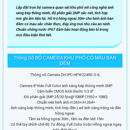
Lắp đặt trọn bộ camera quan sát khu phố với công nghệ ánh
sáng kép thông minh, độ phân giải 2MP sắc nét, tích hợp
mic ghi âm tiện lợi. Hỗ trợ hồng ngoại 30m cho hình ảnh ban
đêm có màu sắc chân thực, đáp ứng mọi nhu cầu an ninh.
Chuẩn chống nước IP67 đảm bảo hoạt động bền bỉ trong
mọi điều kiện thời tiết.
Thông Số BỘ CAMERA KHU PHỐ CÓ MÀU BAN
ĐÊM
Thông số Camera DH-IPC-HFW2249S-S-IL
. Camera IP thân Full Color ánh sáng kép thông minh 2MP
. Cảm biến CMOS kích thước 1/2.8”.
. Độ phân giải 2MP 25/30 fps@1080P (1920 × 1080)
. Chuẩn nén hình ảnh H.265+/H.264+
. Ánh sáng kép thông minh, tích hợp đèn Led ánh sáng trắng và đèn
hồng ngoại.
. Tầm xa hồng ngoại 30m , tầm xa đèn led 15m
. Có thể tùy chỉnh chế độ Tự động, Full Color hoặc Hồng ngoại ngay
trên điện thoại