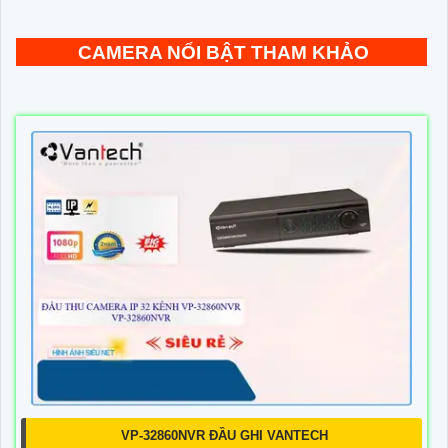
CAMERA NỔI BẬT THAM KHẢO
VP-32860NVR ĐẦU GHI VANTECH