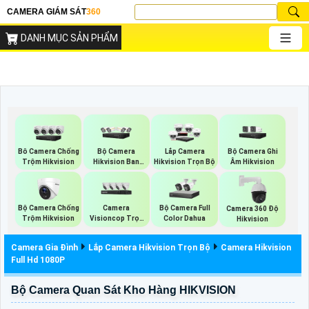
CAMERA GIÁM SÁT
360
DANH MỤC SẢN PHẨM
Bộ Camera
Bộ Camera Ghi
Bô Camera Chống
Lắp Camera
Hikvision Ban
Âm Hikvision
Trộm Hikvision
Hikvision Trọn Bộ
Đêm Có Màu
Bộ Camera Chống
Camera
Bộ Camera Full
Camera 360 Độ
Trộm Hikvision
Visioncop Trọn
Color Dahua
Hikvision
Bộ
Camera Gia Đình
Lắp Camera Hikvision Trọn Bộ
Camera Hikvision
Full Hd 1080P
Bộ Camera Quan Sát Kho Hàng HIKVISION