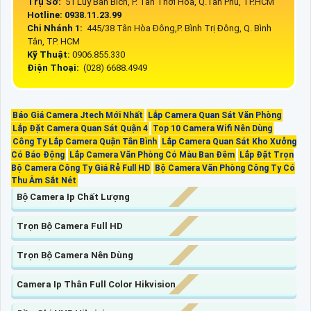
Trụ Sở:
51 Lũy Bán Bích, P. Tân Thới Hòa, Q.Tân Phú, TP.HCM
Hotline: 0938.11.23.99
Chi Nhánh 1:
445/38 Tân Hòa Đông,P. Bình Trị Đông, Q. Bình
Tân, TP. HCM
Kỹ Thuật:
0906.855.330
Điện Thoại:
(028) 6688.4949
Báo Giá Camera Jtech Mới Nhất
Lắp Camera Quan Sát Văn Phòng
Lắp Đặt Camera Quan Sát Quận 4
Top 10 Camera Wifi Nên Dùng
Công Ty Lắp Camera Quận Tân Bình
Lắp Camera Quan Sát Kho Xưởng
Có Báo Động
Lắp Camera Văn Phòng Có Màu Ban Đêm
Lắp Đặt Trọn
Bộ Camera Công Ty Giá Rẻ Full HD
Bộ Camera Văn Phòng Công Ty Có
Thu Âm Sắt Nét
Bộ Camera Ip Chất Lượng
Trọn Bộ Camera Full HD
Trọn Bộ Camera Nên Dùng
Camera Ip Thân Full Color Hikvision