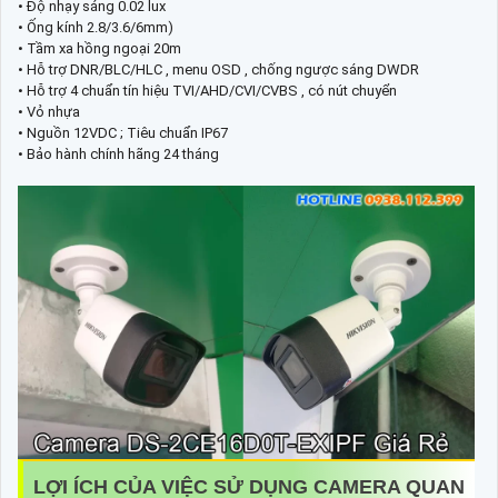
• Độ nhạy sáng 0.02 lux
• Ống kính 2.8/3.6/6mm)
• Tầm xa hồng ngoại 20m
• Hỗ trợ DNR/BLC/HLC , menu OSD , chống ngược sáng DWDR
• Hỗ trợ 4 chuẩn tín hiệu TVI/AHD/CVI/CVBS , có nút chuyển
• Vỏ nhựa
• Nguồn 12VDC ; Tiêu chuẩn IP67
• Bảo hành chính hãng 24 tháng
LỢI ÍCH CỦA VIỆC SỬ DỤNG CAMERA QUAN