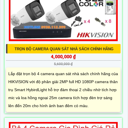
TRỌN BỘ CAMERA QUAN SÁT NHÀ SÁCH CHÍNH HÃNG
4,000,000 ₫
5,600,000 ₫
Lắp đặt trọn bộ 4 camera quan sát nhà sách chính hãng của
HIKVISION với độ phân giải 2MP full HD 1080P camera thân
trụ Smart HybirdLight hỗ trợ đàm thoại 2 chiều nhờ tích hợp
mic và loa hồng ngoại 25m camera tích hợp đèn trợ sáng
lên đến 20m cho hình ảnh ban đêm có màu.