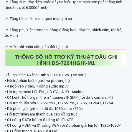
📌 Tặng 50m dây điện hoặc dây tín hiệu (phát sinh hơn phần tặng tính
theo thực tế 6.000đ/ mét)
📌 Tặng tên miền xem ngoại mạng từ xa
📌 Tặng phụ kiện trong thi công (Băng keo, dây rút, phích cấm, tắc kê,
ốc vít,..)
📌 Miễn phí nhân công lắp đặt tận nơi
THÔNG SỐ HỖ TRỢ KỸ THUẬT ĐẦU GHI
HÌNH DS-7204HGHI-M1
Đầu ghi hình 4 kênh Turbo HD 5.0 DVR ( vỏ sắt )
• Hỗ trợ phân biệt người và phương tiện.
• 4 ngõ vào video, 1 cổng audio input
• Hỗ trợ camera HD TVI , HD CVI , AHD , Analog
• 04 kênh: hỗ trợ gán thêm 1 camera IP 2MP ( tối đa 5 camera IP )
• Hỗ trợ chuẩn nén H.265 Pro+ , H.265 Pro , H.265 , H.264+, H.264
• Độ phân giải ghi hình tối đa 1080p Lite /720p
• Hỗ trợ truyền âm thanh qua cáp đồng trục
• 01 cổng SATA hỗ trợ ổ cứng tối đa 4TB
• 01 cổng HDMI và 01 cổng VGA với Độ phân giải lên tới: 1920x1080P
• 01 Cổng mạng RJ45 10/100M