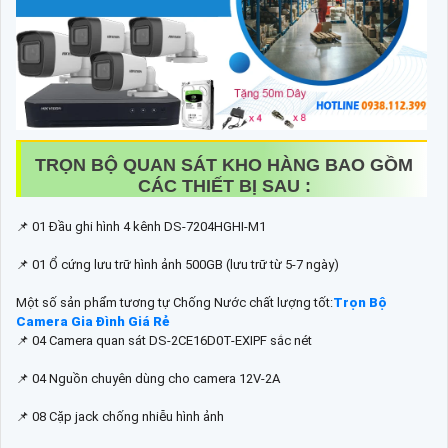
TRỌN BỘ QUAN SÁT KHO HÀNG BAO GỒM
CÁC THIẾT BỊ SAU :
📌 01 Đầu ghi hình 4 kênh DS-7204HGHI-M1
📌 01 Ổ cứng lưu trữ hình ảnh 500GB (lưu trữ từ 5-7 ngày)
Một số sản phẩm tương tự Chống Nước chất lượng tốt:
Trọn Bộ
Camera Gia Đình Giá Rẻ
📌 04 Camera quan sát DS-2CE16D0T-EXIPF sắc nét
📌 04 Nguồn chuyên dùng cho camera 12V-2A
📌 08 Cặp jack chống nhiễu hình ảnh