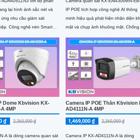
-ADA4091ZN3 với độ phân
Camera quan sát KX-EAi4305MN-EB
ng lại hình ảnh sắc nét và
IP POE tích hợp công nghệ AI thông
áp ứng nhu cầu giám sát
minh hiệu quả phát hiện nhận diện k
 nén Smart
mặt và chụp ảnh khuông mặt. Chống
ngược sáng DWDR 150db hình ảnh r
dù ở đâu xử lý hình ảnh tốt nhận dạn
khuôn mặt ban đêm ONVIF
P Dome Kbvision KX-
Camera IP POE Thân Kbvision 
-A 4MP
AD4111N-A 4MP
0 ₫
1,469,000 ₫
2,260,000 ₫
2,260,000 ₫
-A là dòng camera quan sát
Camera IP KX-AD4111N-A là dòng