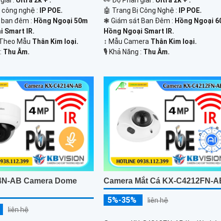
giải :
Ultra 2k + .
️👀 Độ Phân giải :
Ultra 2k + .
 công nghệ :
IP POE.
🤖️ Trang Bị Công Nghệ :
IP POE.
h ban đêm :
Hồng Ngoại 50m
❃ Giám sát Ban Đêm :
Hồng Ngoại 
 Smart IR.
Hồng Ngoại Smart IR.
 Theo Mẫu
Thân Kim loại.
↕️ Mẫu Camera
Thân Kim loại.
 :
Thu Âm.
️🎙 Khả Năng :
Thu Âm.
4N-AB Camera Dome
Camera Mắt Cá KX-C4212FN-A
5%-35%
liên hệ
liên hệ