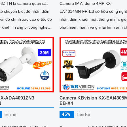
8ZITN là camera quan sát
Camera IP AI dome 4MP KX-
kế chuyên biệt để nhận diện
EAi4314MN-FR-EB sở hữu công ngh
với độ chính xác cao ở tốc độ
nhận diện khuôn mặt thông minh, giú
g bị công nghệ
phát hiện nhanh và ghi lại hình ảnh c
, tầm quan sát 60m và
xác. Với tầm xa hồng ngoại 40m, chống
h nhận diện lý tưởng từ 8–
ngược sáng WDR 140dB, camera đ
a mang đến hình ảnh sắc nét
bảo chất lượng hình ảnh vượt trội tro
iều kiện ánh sáng
mọi điều kiện
KX-ADA4091ZN3
Camera KBvision KX-EAi4305
N
EB-X4
45%
liên hệ
Liên Hệ