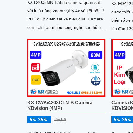
KX-D4005MN-EAB là camera quan sát
KX-EDA429
với khả năng zoom vật lý 4x và kết nối IP
được thiết 
POE giúp giám sát xa hiệu quả. Camera
biển số xe 
còn tích hợp nhiều công nghệ cao hỗ trợ
lên đến 120 km/h. Tran
an ninh đắc lực, có thể kể đến phát hiện
WDR 140dB
vật thể, phân tích người, xe, biển số,
khoảng các
SMD3
20m, camer
trong mọi đ
KX-CWAi4203CTN-B Camera
Camera 
KBvision (4MP)
KBVISIO
5%-35%
5%-35%
liên hệ