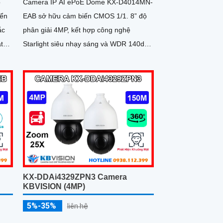
p
Camera IP AI ePoE Dome KX-D4014MN-
yển
EAB sở hữu cảm biến CMOS 1/1. 8” độ
phân giải 4MP, kết hợp công nghệ
Starlight siêu nhạy sáng và WDR 140dB,
cho hình ảnh rõ nét cả ngày lẫn đêm
KX-DDAi4329ZPN3 Camera
KBVISION (4MP)
5%-35%
liên hệ