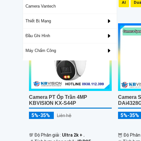
Mic Và Loa
IP66
3D DNR
AI
Dua
Camera Vantech
Đầu Ghi Camera Hỗ Trợ 4 Ổ Cứng
Thiết Bị Mạng
Đầu Ghi Hình
Máy Chấm Công
Camera PT Ốp Trần 4MP
Camera S
KBVISION KX-S44P
DAi4328
5%-35%
5%-35%
Liên hệ
💯 Độ Phân giải :
Ultra 2k + .
🦉 Độ Phân 