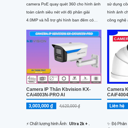
camera PoE quay quét 360 cho hình ảnh
sử dụng cô
toàn cảnh siêu nét với độ phân giải
hình ảnh ch
4.0MP và hỗ trợ ghi hình ban đêm có
công nghệ 
màu sắc với tầm xa 50m
đêm linh hoạt 
camera IP
nâng cao k
trang bị tí
xác
Camera IP Thân Kbvision KX-
Camera 
CAi4003N-PRO AI
CAiF4004
3,003,000 ₫
Liên hệ
4,620,000 ₫
️⚡ Chất lượng hình Ảnh :
Ultra 2k + .
✨ Độ Phân g