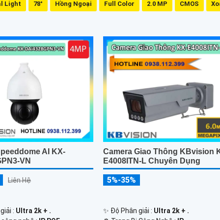
l Light
78°
Hồng Ngoại
Full Color
2.0 MP
CMOS
Xo
peeddome AI KX-
Camera Giao Thông KBvision 
GPN3-VN
E4008ITN-L Chuyên Dụng
5%-35%
Liên Hệ
giải :
Ultra 2k + .
✨ Độ Phân giải :
Ultra 2k + .