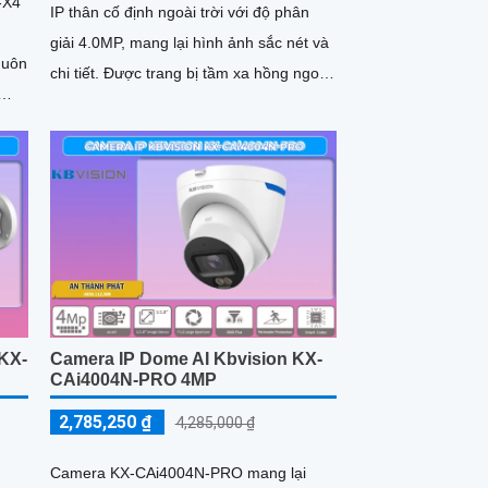
-X4
IP thân cố định ngoài trời với độ phân
giải 4.0MP, mang lại hình ảnh sắc nét và
huôn
chi tiết. Được trang bị tầm xa hồng ngoại
lên đến 60m và khả...
õ
g
KX-
Camera IP Dome AI Kbvision KX-
CAi4004N-PRO 4MP
2,785,250 ₫
4,285,000 ₫
Camera KX-CAi4004N-PRO mang lại