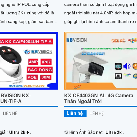
ng nghệ IP POE cung cấp
camera thân cố định hoạt động ghi h
ất lượng 2K+ cùng với đó là
ngoài trời siêu nét 4.0MP, tích hợp mi
ánh sáng kép, giám sát ban
giúp ghi lại hình ảnh có âm thanh rõ 
mà hiệu quả. Ngoài ra
chân thực
 KX-AD4112N-A còn được
hả năng bảo vệ an ninh với
nh năng phát hiện người chính
KBVISION KX-
KX-CF4403GN-AL-4G Camera
UN-TiF-A
Thân Ngoài Trời
Liên hệ
LIÊN HỆ
LIÊN HỆ
iải :
Ultra 2k + .
💯 Hình Ảnh Sắc nét :
Ultra 2k .