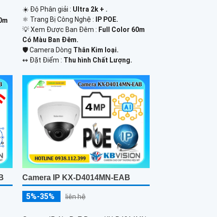
☀️ Độ Phân giải :
Ultra 2k + .
⚛️ Trang Bị Công Nghệ :
IP POE.
60m
💡 Xem Được Ban Đêm :
Full Color 60m
Có Màu Ban Ðêm.
🛡 Camera Dòng
Thân Kim loại.
️↭ Đặt Điểm :
Thu hình Chất Lượng.
B
Camera IP KX-D4014MN-EAB
5%-35%
liên hệ