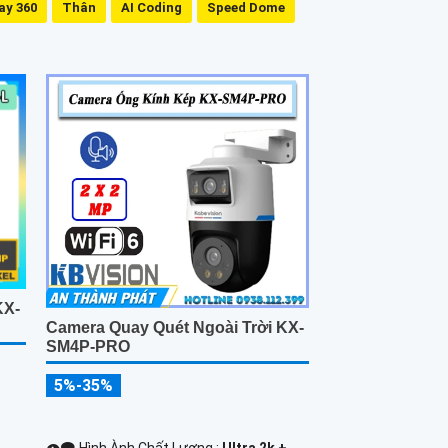
ay 360
Thân
AI Coding
Speed Dome
KX-
Camera Quay Quét Ngoài Trời KX-
SM4P-PRO
5%-35%
👁️‍🗨 Hình Ành Chất Lượng :
Ultra 2k + .