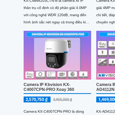
KX-CWAi4203CTN-B là camera AI IP
Camera KX
thân trụ cố định có độ phân giải 4.0MP
giải 4MP ma
với công nghệ WDR 120dB, mang đến
chi tiết, đ
hình ảnh sắc nét ngay cả trong điều kiện
chuyên nghiệp. Công nghệ
ánh sáng phức tạp
H.264/H
Camera IP Kbvision KX-
Camera I
C4007CPN-PRO Xoay 360
AD4112N
2,570,750 ₫
1,469,00
3,955,000 ₫
Camera KX-C4007CPN-PRO là dòng
KX-AD4112N