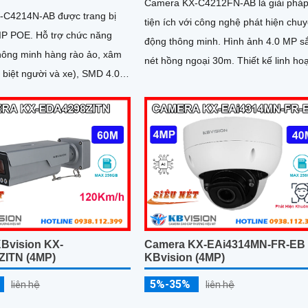
Camera KX-C4212FN-AB là giải phá
-C4214N-AB được trang bị
tiện ích với công nghệ phát hiện chu
IP POE. Hỗ trợ chức năng
động thông minh. Hình ảnh 4.0 MP sắc
thông minh hàng rào ảo, xâm
nét hồng ngoại 30m. Thiết kế linh hoạt
biệt người và xe), SMD 4.0.
hỗ trợ đa chức năng như...
hông minh: Tìm kiếm...
Bvision KX-
Camera KX-EAi4314MN-FR-EB
ITN (4MP)
KBvision (4MP)
5%-35%
liên hệ
liên hệ