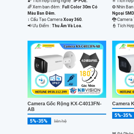
🌠 Tích hợp công nghệ :
IP POE.
✳️ Tích hợp
🌈 Xem ban đêm :
Full Color 30m Có
❂ Nhìn Ban
Màu Ban Ðêm.
Ngoại SMD
↕️ Cấu Tạo Camera
Xoay 360.
🐉️ Camera
️📢 Ưu Điểm :
Thu Âm Và Loa.
️👮 Tích Hợp
Camera Gốc Rộng KX-C4013FN-
Camera K
AB
5%-35%
5%-35%
liên hệ