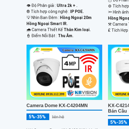
🦉 Độ Phân 
👁 Độ Phân giải :
Ultra 2k + .
⚙ Tích hợp
®️ Tích hợp công nghệ :
IP POE.
🔦 Hình ản
💡 Nhìn Ban Đêm :
Hồng Ngoại 20m
Hồng Ngoại
Hồng Ngoại Smart IR.
⚒ Camera
🌧️ Camera Thiết Kế
Thân Kim loại.
️₤ Tích Hợp
️👮 Điểm Nỗi Bật :
Thu Âm.
Camera Dome KX-C4204MN
KX-C421
Bán Cầu
5%-35%
liên hệ
5%-35%