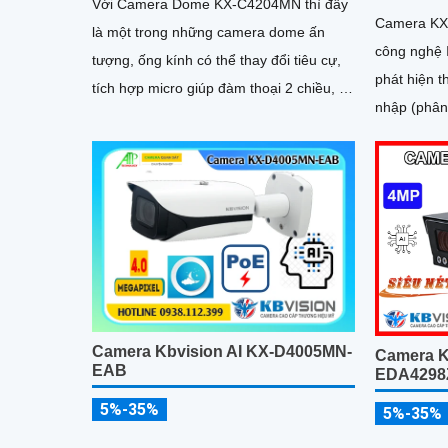
Với Camera Dome KX-C4204MN thì đây
Camera KX
là một trong những camera dome ấn
công nghệ 
tượng, ống kính có thể thay đổi tiêu cự,
phát hiện 
tích hợp micro giúp đàm thoại 2 chiều, hỗ
nhập (phân 
trợ khe cắm thẻ nhớ dung lượng tối đa
Tìm kiếm t
256GB, nhìn ban đêm bằng hồng ngoại
lên đến 40m
Camera Kbvision AI KX-D4005MN-
Camera K
EAB
EDA4298Z
5%-35%
5%-35%