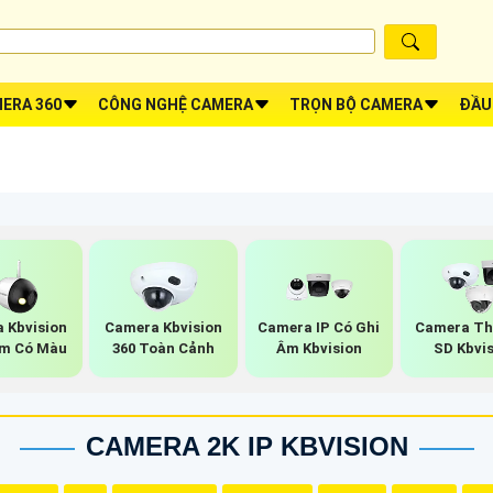
ERA 360
CÔNG NGHỆ CAMERA
TRỌN BỘ CAMERA
ĐẦU
 Kbvision
Camera Kbvision
Camera IP Có Ghi
Camera Th
m Có Màu
360 Toàn Cảnh
Âm Kbvision
SD Kbvi
CAMERA 2K IP KBVISION