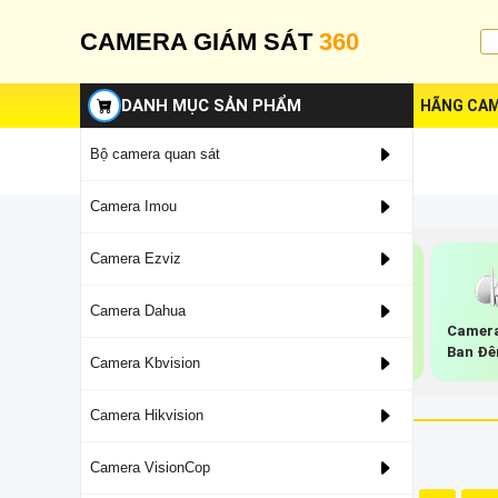
CAMERA GIÁM SÁT
360
DANH MỤC SẢN PHẨM
HÃNG CAM
Bộ camera quan sát
Camera Imou
Camera Ezviz
Camera Dahua
Camera 2k Ip
Lắp Camera Wifi
Camera
Kbvision
Thân Kbvision
Ban Đê
Camera Kbvision
Camera Hikvision
Camera VisionCop