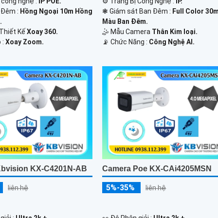
 công nghệ :
IP POE.
⚙ Trang Bị Công Nghệ :
IP.
 Đêm :
Hồng Ngoại 10m Hồng
❃ Giám sát Ban Đêm :
Full Color 30
.
Màu Ban Ðêm.
 Thiết Kế
Xoay 360.
🤹 Mẫu Camera
Thân Kim loại.
 :
Xoay Zoom.
️📡 Chức Năng :
Công Nghệ AI.
bvision KX-C4201N-AB
Camera Poe KX-CAi4205MSN
5%-35%
liên hệ
liên hệ