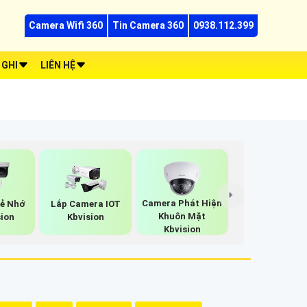
Camera Wifi 360
Tin Camera 360
0938.112.399
 GHI
LIÊN HỆ
Camera Phát Hiện
ẻ Nhớ
Lắp Camera IOT
Khuôn Mặt
sion
Kbvision
Kbvision