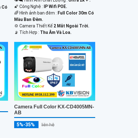
🌠 Công Nghệ :
IP Wifi POE.
m Có
🌈 Hình ảnh ban đêm :
Full Color 30m Có
Màu Ban Ðêm.
💢 Camera Thiết Kế
2 Mắt Ngoài Trời.
️📡 Tích Hợp :
Thu Âm Và Loa.
Camera Full Color KX-CD4005MN-
AB
5%-35%
liên hệ