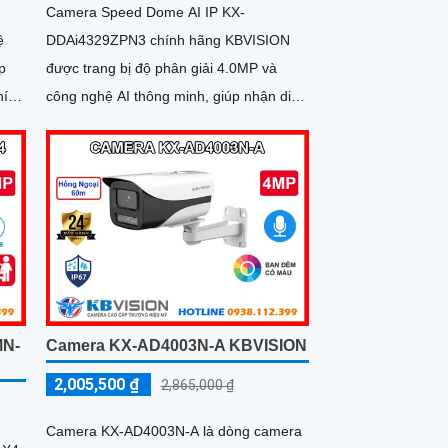
Camera Speed Dome AI IP KX-
ệ
DDAi4329ZPN3 chính hãng KBVISION
p
được trang bị độ phân giải 4.0MP và
hính
công nghệ AI thông minh, giúp nhận diện
khuôn mặt, con người và phương tiện
ảm
chính xác
ng
MN-
Camera KX-AD4003N-A KBVISION
2,005,500 ₫
2,865,000 ₫
Camera KX-AD4003N-A là dòng camera