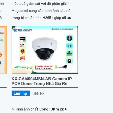
ình
hiệu quả giám sát với độ phân giải 4
c,
Megapixel cung cấp hình ảnh sắc nét,
ràng
trang bị chuẩn nén H265+ giúp tối ưu
hình ảnh và tiết kiệm dung lượng lưu trữ.
Bên cạnh đó camera còn đem lại khả
năng phát hiện thông minh như hàng rào
ảo, xâm nhập, và phân biệt người/xe
(SMD Plus) bảo vệ an ninh hiệu quả
KX-CAi4004MSN-AB Camera IP
POE Dome Trong Nhà Giá Rẻ
Liên hệ
LIÊN HỆ
🔆 Hình ảnh chất lượng :
Ultra 2k + .