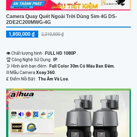
Camera Quay Quét Ngoài Trời Dùng Sim 4G DS-
2DE2C200MWG-4G
1,800,000 ₫
2,310,000 ₫
👁 Chất lượng hình :
FULL HD 1080P .
🏆 Công Nghệ Sử Dụng :
IP.
🌛 Hình ảnh ban đêm :
Full Color 30m Có Màu Ban Ðêm.
⛓ Mẫu Camera
Xoay 360.
️₤ Điểm Nỗi Bật :
Thu Âm Và Loa.