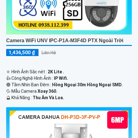
Camera WiFi UNV IPC-P1A-M3F4D PTX Ngoài Trời
1,436,500 ₫
Liên Hệ
🔆 Hình Ảnh Sắc nét :
2K Lite .
👍 Công Nghệ Hình Ảnh :
IP Wifi.
🔴 Tầm Nhìn Ban Đêm :
Hồng Ngoại 30m Hồng Ngoại SMD.
💦 Mẫu Camera
Xoay 360.
️🔮 Khả Năng :
Thu Âm Và Loa.