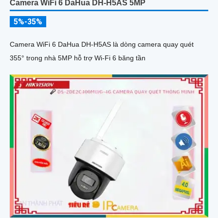
Camera WiFi 6 DaHua DH-H5AS 5MP
5%-35%
Camera WiFi 6 DaHua DH-H5AS là dòng camera quay quét
355° trong nhà 5MP hỗ trợ Wi-Fi 6 băng tần