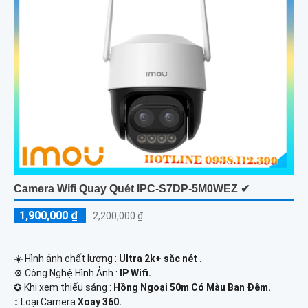
Camera Wifi Quay Quét IPC-S7DP-5M0WEZ ✔
1,900,000 ₫
2,200,000 ₫
☀️ Hình ảnh chất lượng :
Ultra 2k+ sắc nét .
⚙ Công Nghệ Hình Ảnh :
IP Wifi.
✪ Khi xem thiếu sáng :
Hồng Ngoại 50m Có Màu Ban Ðêm.
↕️ Loại Camera
Xoay 360.