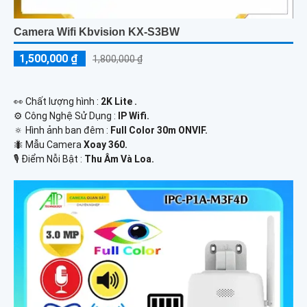
Camera Wifi Kbvision KX-S3BW
1,500,000 ₫
1,800,000 ₫
️👀 Chất lượng hình :
2K Lite .
⚙ Công Nghệ Sử Dụng :
IP Wifi.
🔅 Hình ảnh ban đêm :
Full Color 30m ONVIF.
🐜 Mẫu Camera
Xoay 360.
️🎙 Điểm Nỗi Bật :
Thu Âm Và Loa.