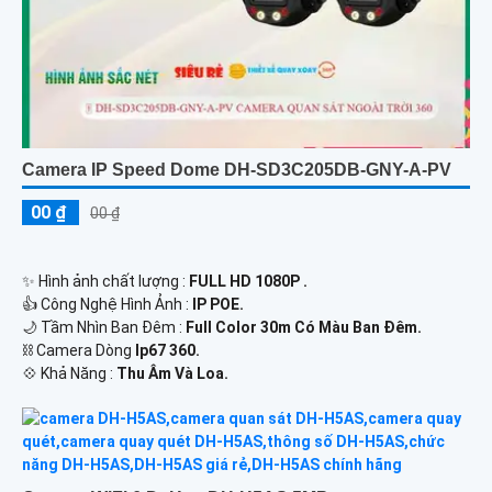
Camera IP Speed Dome DH-SD3C205DB-GNY-A-PV
00 ₫
00 ₫
✨ Hình ảnh chất lượng :
FULL HD 1080P .
👍 Công Nghệ Hình Ảnh :
IP POE.
🌙 Tầm Nhìn Ban Đêm :
Full Color 30m Có Màu Ban Ðêm.
⛓ Camera Dòng
Ip67 360.
️💠 Khả Năng :
Thu Âm Và Loa.