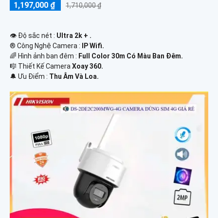
1,197,000 ₫
1,710,000 ₫
👁 Độ sắc nét :
Ultra 2k + .
®️ Công Nghệ Camera :
IP Wifi.
🌈 Hình ảnh ban đêm :
Full Color 30m Có Màu Ban Ðêm.
🎼️ Thiết Kế Camera
Xoay 360.
️🔔 Ưu Điểm :
Thu Âm Và Loa.