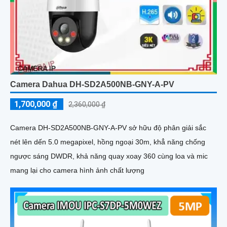
Camera Dahua DH-SD2A500NB-GNY-A-PV
1,700,000 ₫
2,360,000 ₫
Camera DH-SD2A500NB-GNY-A-PV sở hữu độ phân giải sắc
nét lên dến 5.0 megapixel, hồng ngoại 30m, khẳ năng chống
ngược sáng DWDR, khả năng quay xoay 360 cùng loa và mic
mang lại cho camera hình ảnh chất lượng