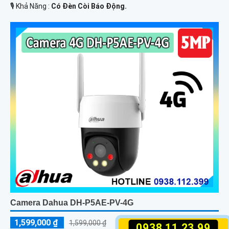
️🎙 Khả Năng :
Có Ðèn Còi Báo Động.
Camera Dahua DH-P5AE-PV-4G
1,599,000 ₫
1,599,000 ₫
0938.11.23.99