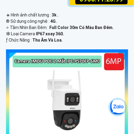
☀️ Hình ảnh chất lượng :
3k .
®️ Sử dụng công nghệ :
4G.
⭐ Tầm Nhìn Ban Đêm :
Full Color 30m Có Màu Ban Ðêm.
🕸️ Loại Camera
IP67 xoay 360.
️ƒ Chức Năng :
Thu Âm Và Loa.