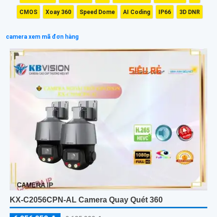
CMOS
Xoay 360
Speed Dome
AI Coding
IP66
3D DNR
camera xem mã đơn hàng
KX-C2056CPN-AL Camera Quay Quét 360