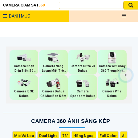
CAMERA GIÁM SÁT
360
DANH MỤC
Camera Năng
Camera Wifi Xoay
Camera Nhận
Camera Ultra 2k
Lượng Mặt Trời
360 Trong Nhà
Diện Biển Số
Dahua
Dahua
Dahua
Dahua
Camera Ip 3k
Camera Dahua
Camera
Camera PTZ
Dahua
Có Màu Ban Đêm
Speedom Dahua
Dahua
CAMERA 360 ÁNH SÁNG KÉP
Mic Và Loa
Dual Light
78°
Hồng Ngoại
Full Color
AI