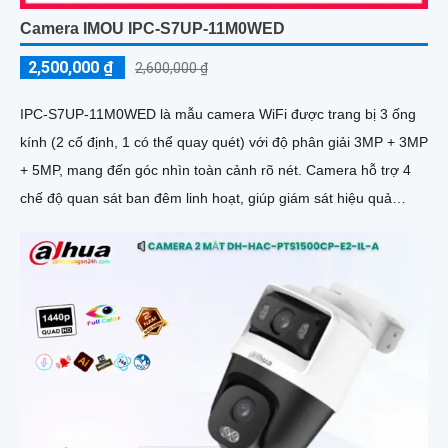
Camera IMOU IPC-S7UP-11M0WED
2,500,000 ₫
2,600,000 ₫
IPC-S7UP-11M0WED là mẫu camera WiFi được trang bị 3 ống
kính (2 cố định, 1 có thể quay quét) với độ phân giải 3MP + 3MP
+ 5MP, mang đến góc nhìn toàn cảnh rõ nét. Camera hỗ trợ 4
chế độ quan sát ban đêm linh hoạt, giúp giám sát hiệu quả
trong mọi điều kiện ánh sáng