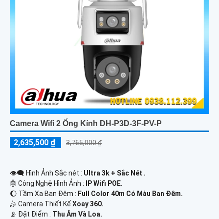
Camera Wifi 2 Ống Kính DH-P3D-3F-PV-P
2,635,500 ₫
3,765,000 ₫
👁️‍🗨 Hình Ảnh Sắc nét :
Ultra 3k + Sắc Nét .
🤖️ Công Nghệ Hình Ảnh :
IP Wifi POE.
🌔 Tầm Xa Ban Đêm :
Full Color 40m Có Màu Ban Ðêm.
🤹 Camera Thiết Kế
Xoay 360.
️📡 Đặt Điểm :
Thu Âm Và Loa.