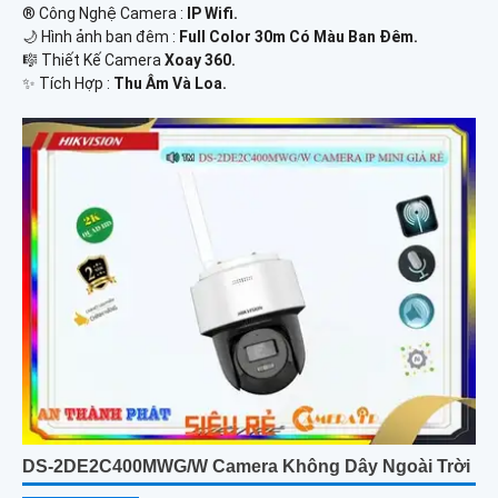
®️ Công Nghệ Camera :
IP Wifi.
🌙 Hình ảnh ban đêm :
Full Color 30m Có Màu Ban Ðêm.
🎼️ Thiết Kế Camera
Xoay 360.
️✨ Tích Hợp :
Thu Âm Và Loa.
DS-2DE2C400MWG/W Camera Không Dây Ngoài Trời