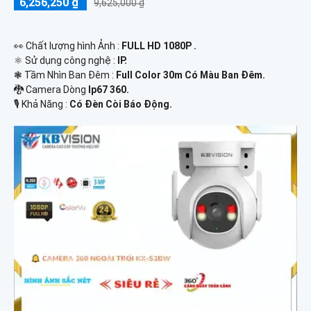
6,256,250 ₫
9,625,000 ₫
️👀 Chất lượng hình Ảnh :
FULL HD 1080P .
⚛️ Sử dụng công nghệ :
IP.
❃ Tầm Nhìn Ban Đêm :
Full Color 30m Có Màu Ban Ðêm.
🐉️ Camera Dòng
Ip67 360.
️🎙 Khả Năng :
Có Ðèn Còi Báo Động.