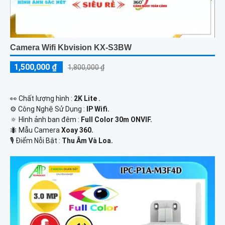
Camera Wifi Kbvision KX-S3BW
1,500,000 ₫
1,800,000 ₫
️👀 Chất lượng hình :
2K Lite .
⚙ Công Nghệ Sử Dụng :
IP Wifi.
🔅 Hình ảnh ban đêm :
Full Color 30m ONVIF.
🐜 Mẫu Camera
Xoay 360.
️🎙 Điểm Nỗi Bật :
Thu Âm Và Loa.