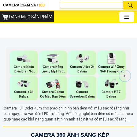
CAMERA GIÁM SÁT
360
DANH MỤC SẢN PHẨM
Camera Năng
Camera Wifi Xoay
Camera Nhận
Camera Ultra 2k
Lượng Mặt Trời
360 Trong Nhà
Diện Biển Số
Dahua
Dahua
Dahua
Dahua
Camera Ip 3k
Camera Dahua
Camera
Camera PTZ
Dahua
Có Màu Ban Đêm
Speedom Dahua
Dahua
Camera Full Color 40m cho phép ghi hình ban đêm với màu sắc rõ ràng như
ban ngày, nhờ vào đèn LED trợ sáng. Với công nghệ ban đêm có màu, camera
giúp nâng cao khả năng quan sát hình ảnh sắc nét và có màu sắc rõ ràng
trong điều kiện ánh sáng yếu hay thậm chí là ban đêm.
CAMERA 360 ÁNH SÁNG KÉP