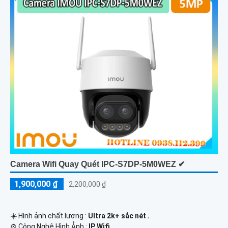
Camera Wifi Quay Quét IPC-S7DP-5M0WEZ ✔
1,900,000 ₫
2,200,000 ₫
☀️ Hình ảnh chất lượng :
Ultra 2k+ sắc nét .
⚙ Công Nghệ Hình Ảnh :
IP Wifi.