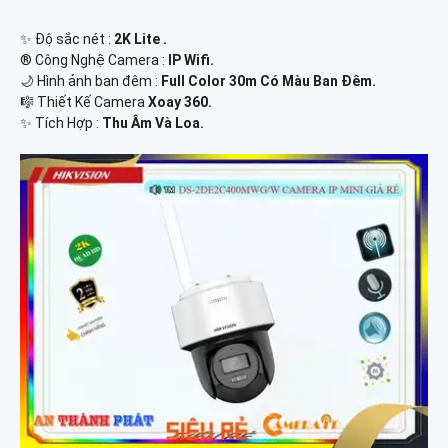
✨ Độ sắc nét :
2K Lite .
®️ Công Nghệ Camera :
IP Wifi.
🌙 Hình ảnh ban đêm :
Full Color 30m Có Màu Ban Ðêm.
🎼️ Thiết Kế Camera
Xoay 360.
️✨ Tích Hợp :
Thu Âm Và Loa.