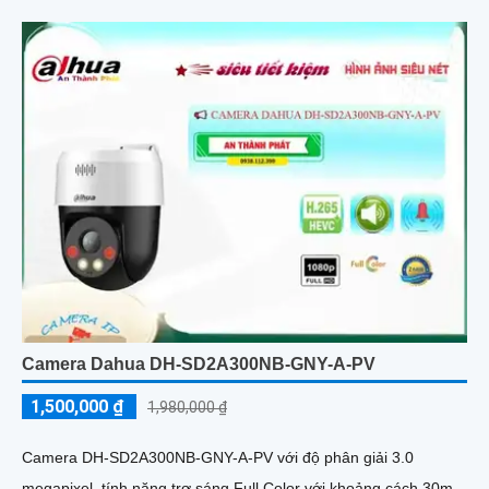
Camera Dahua DH-SD2A300NB-GNY-A-PV
1,500,000 ₫
1,980,000 ₫
Camera DH-SD2A300NB-GNY-A-PV với độ phân giải 3.0
megapixel, tính năng trợ sáng Full Color với khoảng cách 30m,