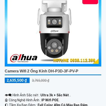
Camera Wifi 2 Ống Kính DH-P3D-3F-PV-P
2,635,500 ₫
3,765,000 ₫
👁️‍🗨 Hình Ảnh Sắc nét :
Ultra 3k + Sắc Nét .
🤖️ Công Nghệ Hình Ảnh :
IP Wifi POE.
🌔 Tầm Xa Ban Đêm :
Full Color 40m Có Màu Ban Ðêm.