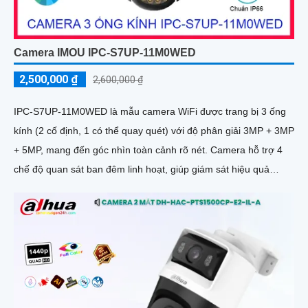
Camera IMOU IPC-S7UP-11M0WED
2,500,000 ₫
2,600,000 ₫
IPC-S7UP-11M0WED là mẫu camera WiFi được trang bị 3 ống
kính (2 cố định, 1 có thể quay quét) với độ phân giải 3MP + 3MP
+ 5MP, mang đến góc nhìn toàn cảnh rõ nét. Camera hỗ trợ 4
chế độ quan sát ban đêm linh hoạt, giúp giám sát hiệu quả
trong mọi điều kiện ánh sáng