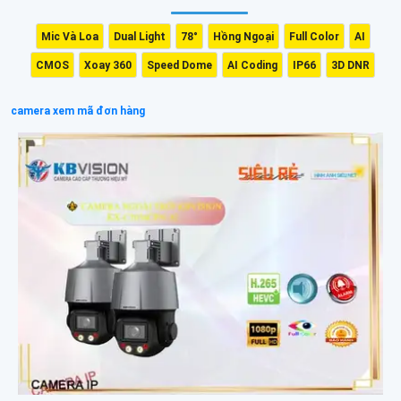
Mic Và Loa
Dual Light
78°
Hồng Ngoại
Full Color
AI
CMOS
Xoay 360
Speed Dome
AI Coding
IP66
3D DNR
camera xem mã đơn hàng