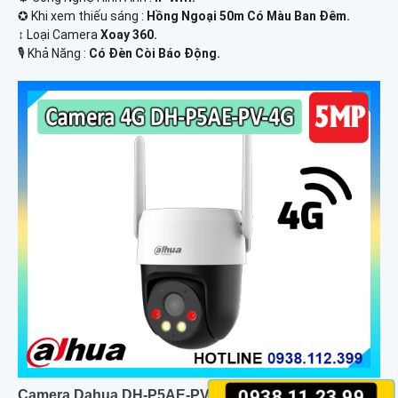
✪ Khi xem thiếu sáng :
Hồng Ngoại 50m Có Màu Ban Ðêm.
↕️ Loại Camera
Xoay 360.
️🎙 Khả Năng :
Có Ðèn Còi Báo Động.
0938.11.23.99
Camera Dahua DH-P5AE-PV-4G