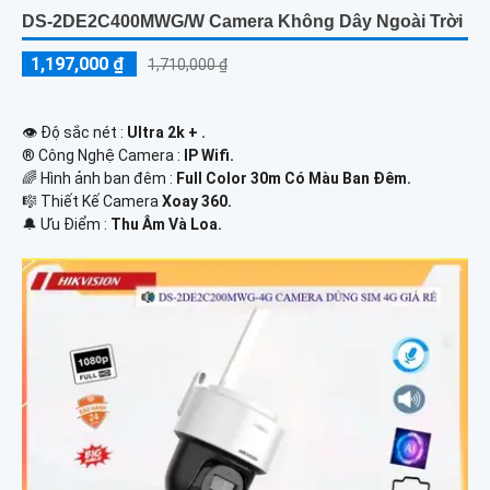
DS-2DE2C400MWG/W Camera Không Dây Ngoài Trời
1,197,000 ₫
1,710,000 ₫
👁 Độ sắc nét :
Ultra 2k + .
®️ Công Nghệ Camera :
IP Wifi.
🌈 Hình ảnh ban đêm :
Full Color 30m Có Màu Ban Ðêm.
🎼️ Thiết Kế Camera
Xoay 360.
️🔔 Ưu Điểm :
Thu Âm Và Loa.