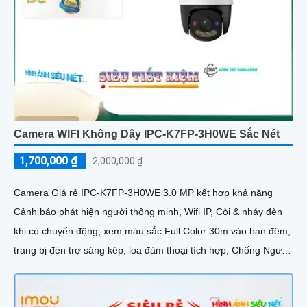
Camera WIFI Không Dây IPC-K7FP-3H0WE Sắc Nét
1,700,000 ₫
2,000,000 ₫
Camera Giá rẻ IPC-K7FP-3H0WE 3.0 MP kết hợp khả năng
Cảnh báo phát hiện người thông minh, Wifi IP, Còi & nháy đèn
khi có chuyển động, xem màu sắc Full Color 30m vào ban đêm,
trang bị đèn trợ sáng kép, loa đàm thoại tích hợp, Chống Ngược
Sáng HDR