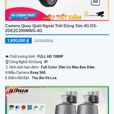
Camera Quay Quét Ngoài Trời Dùng Sim 4G DS-
2DE2C200MWG-4G
1,800,000 ₫
2,310,000 ₫
👁 Chất lượng hình :
FULL HD 1080P .
🏆 Công Nghệ Sử Dụng :
IP.
🌛 Hình ảnh ban đêm :
Full Color 30m Có Màu Ban Ðêm.
⛓ Mẫu Camera
Xoay 360.
️₤ Điểm Nỗi Bật :
Thu Âm Và Loa.