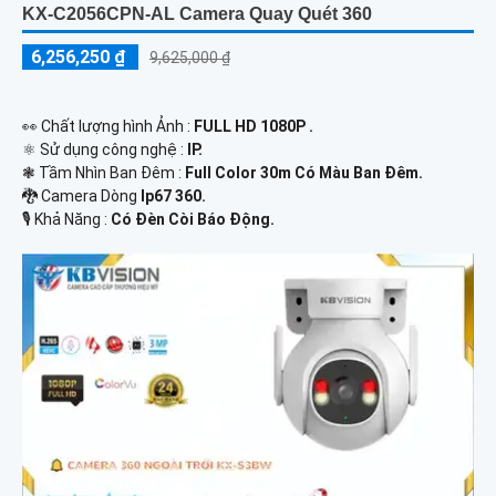
KX-C2056CPN-AL Camera Quay Quét 360
6,256,250 ₫
9,625,000 ₫
️👀 Chất lượng hình Ảnh :
FULL HD 1080P .
⚛️ Sử dụng công nghệ :
IP.
❃ Tầm Nhìn Ban Đêm :
Full Color 30m Có Màu Ban Ðêm.
🐉️ Camera Dòng
Ip67 360.
️🎙 Khả Năng :
Có Ðèn Còi Báo Động.