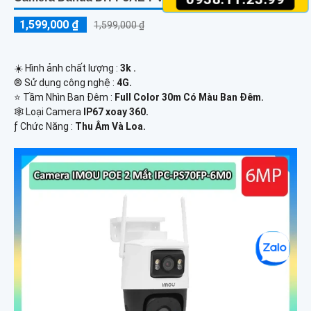
1,599,000 ₫
1,599,000 ₫
☀️ Hình ảnh chất lượng :
3k .
®️ Sử dụng công nghệ :
4G.
⭐ Tầm Nhìn Ban Đêm :
Full Color 30m Có Màu Ban Ðêm.
🕸️ Loại Camera
IP67 xoay 360.
️ƒ Chức Năng :
Thu Âm Và Loa.