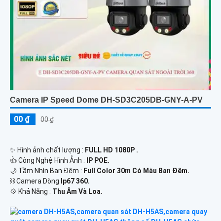
Camera IP Speed Dome DH-SD3C205DB-GNY-A-PV
00 ₫
00 ₫
✨ Hình ảnh chất lượng :
FULL HD 1080P .
👍 Công Nghệ Hình Ảnh :
IP POE.
🌙 Tầm Nhìn Ban Đêm :
Full Color 30m Có Màu Ban Ðêm.
⛓ Camera Dòng
Ip67 360.
️💠 Khả Năng :
Thu Âm Và Loa.