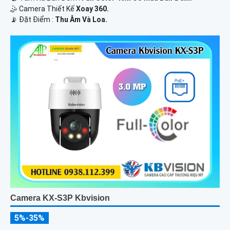
🤹 Camera Thiết Kế
Xoay 360.
️📡 Đặt Điểm :
Thu Âm Và Loa.
Camera KX-S3P Kbvision
5%-35%