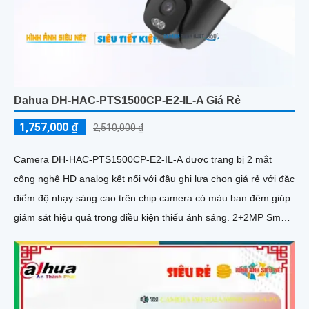
Dahua DH-HAC-PTS1500CP-E2-IL-A Giá Rẻ
1,757,000 ₫
2,510,000 ₫
Camera DH-HAC-PTS1500CP-E2-IL-A đươc trang bị 2 mắt
công nghệ HD analog kết nối với đầu ghi lựa chọn giá rẻ với đặc
điểm độ nhạy sáng cao trên chip camera có màu ban đêm giúp
giám sát hiệu quả trong điều kiện thiếu ánh sáng. 2+2MP Smart
Dual Light Outdoor Khoảng cách chiếu sáng 50 m