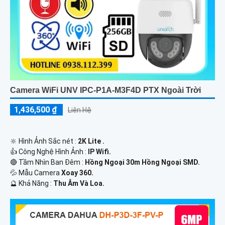
Camera WiFi UNV IPC-P1A-M3F4D PTX Ngoài Trời
1,436,500 ₫
Liên Hệ
🔆 Hình Ảnh Sắc nét :
2K Lite .
👍 Công Nghệ Hình Ảnh :
IP Wifi.
🔴 Tầm Nhìn Ban Đêm :
Hồng Ngoại 30m Hồng Ngoại SMD.
💦 Mẫu Camera
Xoay 360.
️🔮 Khả Năng :
Thu Âm Và Loa.