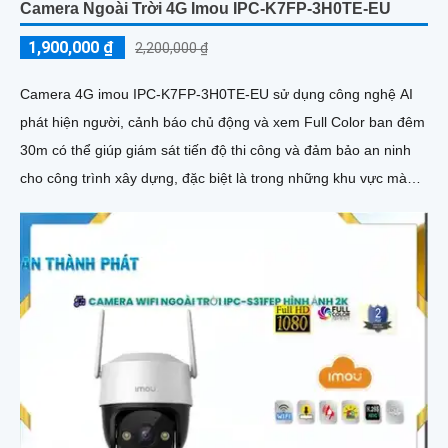
Camera Ngoài Trời 4G Imou IPC-K7FP-3H0TE-EU
1,900,000 ₫
2,200,000 ₫
Camera 4G imou IPC-K7FP-3H0TE-EU sử dụng công nghệ AI
phát hiện người, cảnh báo chủ động và xem Full Color ban đêm
30m có thể giúp giám sát tiến độ thi công và đảm bảo an ninh
cho công trình xây dựng, đặc biệt là trong những khu vực mà
việc đi lại khó khăn hoặc không có sẵn kết nối mạng ổn định.
Camera IPC-K7FP-3H0TE-EU sử dụng công nghệ nhận diện
người và động vật, kết hợp Wifi không dây