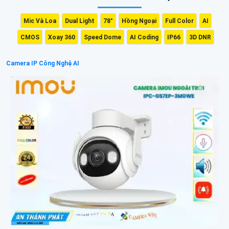
Mic Và Loa
Dual Light
78°
Hồng Ngoại
Full Color
AI
CMOS
Xoay 360
Speed Dome
AI Coding
IP66
3D DNR
Camera IP Công Nghệ AI