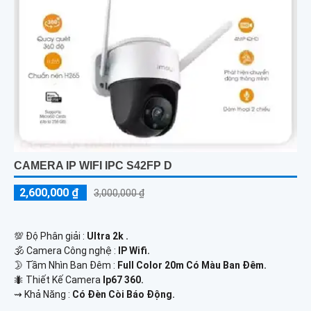
CAMERA IP WIFI IPC S42FP D
2,600,000 ₫
3,000,000 ₫
💯 Độ Phân giải :
Ultra 2k .
🕉️ Camera Công nghệ :
IP Wifi.
🌛 Tầm Nhìn Ban Đêm :
Full Color 20m Có Màu Ban Đêm.
🐜 Thiết Kế Camera
Ip67 360.
️⇝ Khả Năng :
Có Đèn Còi Báo Động.