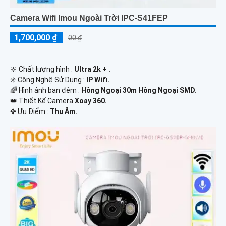
Camera Wifi Imou Ngoài Trời IPC-S41FEP
1,700,000 ₫
00 ₫
🔆 Chất lượng hình :
Ultra 2k + .
✳️ Công Nghệ Sử Dụng :
IP Wifi.
🌈 Hình ảnh ban đêm :
Hồng Ngoại 30m Hồng Ngoại SMD.
👑 Thiết Kế Camera
Xoay 360.
️✤ Ưu Điểm :
Thu Âm.