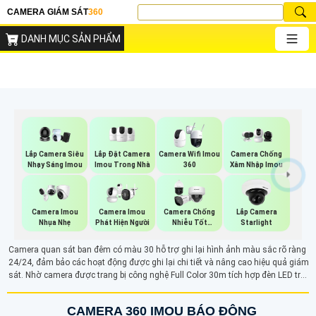
CAMERA GIÁM SÁT
360
DANH MỤC SẢN PHẨM
Lắp Đặt Camera
Lắp Camera Siêu
Camera Wifi Imou
Camera Chống
Imou Trong Nhà
Nhạy Sáng Imou
360
Xâm Nhập Imou
Camera Imou
Camera Imou
Camera Chống
Lắp Camera
Nhụa Nhẹ
Phát Hiện Người
Nhiễu Tốt
Starlight
Vantech
Camera quan sát ban đêm có màu 30 hỗ trợ ghi lại hình ảnh màu sắc rõ ràng
24/24, đảm bảo các hoạt động được ghi lại chi tiết và nâng cao hiệu quả giám
sát. Nhờ camera được trang bị công nghệ Full Color 30m tích hợp đèn LED trợ
sáng hỗ trợ ánh sáng cho camera để ghi lại các hoạt động rõ ràng vào ban
đêm dễ dàng
CAMERA 360 IMOU BÁO ĐỘNG