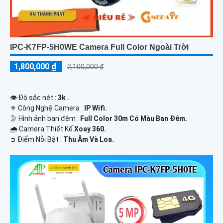
IPC-K7FP-5H0WE Camera Full Color Ngoài Trời
1,800,000 ₫
2,100,000 ₫
👁 Độ sắc nét :
3k .
⚜️ Công Nghệ Camera :
IP Wifi.
🌛 Hình ảnh ban đêm :
Full Color 30m Có Màu Ban Ðêm.
🌧️ Camera Thiết Kế
Xoay 360.
️➲ Điểm Nỗi Bật :
Thu Âm Và Loa.