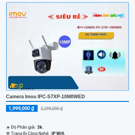
Camera Imou IPC-S7XP-10M0WED
1,999,000 ₫
2,299,000 ₫
☀️ Độ Phân giải :
3k .
⚒ Trang Bị Công Nghệ :
IP Wifi.