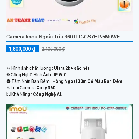
Camera Imou Ngoài Trời 360 IPC-GS7EP-5M0WE
1,800,000 ₫
2,100,000 ₫
🔆 Hình ảnh chất lượng :
Ultra 2k+ sắc nét .
®️ Công Nghệ Hình Ảnh :
IP Wifi.
🌚 Tầm Nhìn Ban Đêm :
Hồng Ngoại 30m Có Màu Ban Đêm.
❄ Loại Camera
Xoay 360.
️🆑 Khả Năng :
Công Nghệ AI.