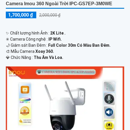
Camera Imou 360 Ngoài Trời IPC-GS7EP-3M0WE
1,700,000 ₫
2,000,000 ₫
✨ Chất lượng hình Ảnh :
2K Lite .
✳️ Camera Công nghệ :
IP Wifi.
🌙 Giám sát Ban Đêm :
Full Color 30m Có Màu Ban Ðêm.
🎨 Mẫu Camera
Xoay 360.
️💎 Chức Năng :
Thu Âm Và Loa.