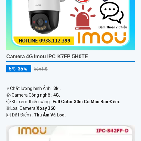
Camera 4G Imou IPC-K7FP-5H0TE
5%-35%
liên hệ
️⚡ Chất lượng hình Ảnh :
3k .
👍 Camera Công nghệ :
4G.
💥 Khi xem thiếu sáng :
Full Color 30m Có Màu Ban Ðêm.
⛓ Loại Camera
Xoay 360.
️🆑 Đặt Điểm :
Thu Âm Và Loa.