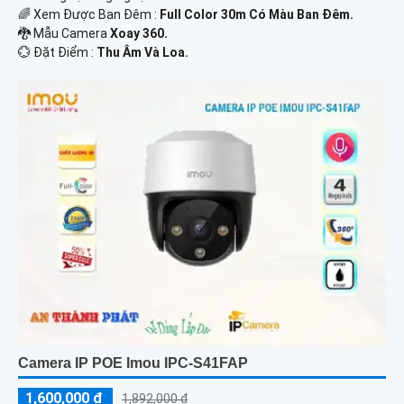
🌈 Xem Được Ban Đêm :
Full Color 30m Có Màu Ban Ðêm.
🐉️ Mẫu Camera
Xoay 360.
️💮 Đặt Điểm :
Thu Âm Và Loa.
Camera IP POE Imou IPC-S41FAP
1,600,000 ₫
1,892,000 ₫