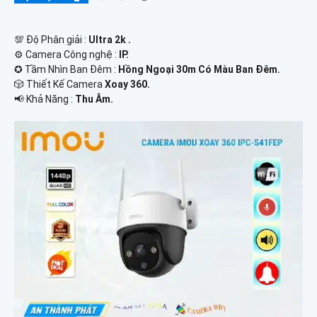
💯 Độ Phân giải :
Ultra 2k .
⚙ Camera Công nghệ :
IP.
✪ Tầm Nhìn Ban Đêm :
Hồng Ngoại 30m Có Màu Ban Đêm.
🎲 Thiết Kế Camera
Xoay 360.
️📢 Khả Năng :
Thu Âm.