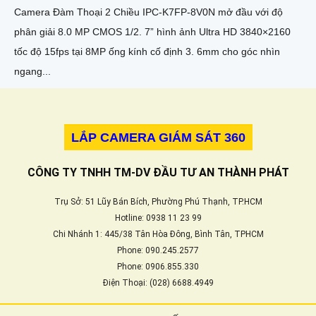
Camera Đàm Thoại 2 Chiều IPC-K7FP-8V0N mở đầu với độ
phân giải 8.0 MP CMOS 1/2. 7” hình ảnh Ultra HD 3840×2160
tốc độ 15fps tại 8MP ống kính cố định 3. 6mm cho góc nhìn
ngang...
LẮP CAMERA GIÁM SÁT 360
CÔNG TY TNHH TM-DV ĐẦU TƯ AN THÀNH PHÁT
Trụ Sở: 51 Lũy Bán Bích, Phường Phú Thạnh, TP.HCM
Hotline: 0938 11 23 99
Chi Nhánh 1: 445/38 Tân Hòa Đông, Bình Tân, TPHCM
Phone: 090.245.2577
Phone: 0906.855.330
Điện Thoại: (028) 6688.4949