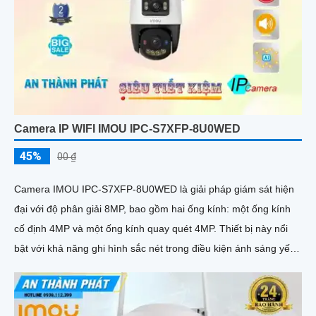
Camera IP WIFI IMOU IPC-S7XFP-8U0WED
45%
00 ₫
Camera IMOU IPC-S7XFP-8U0WED là giải pháp giám sát hiện
đại với độ phân giải 8MP, bao gồm hai ống kính: một ống kính
cố định 4MP và một ống kính quay quét 4MP. Thiết bị này nổi
bật với khả năng ghi hình sắc nét trong điều kiện ánh sáng yếu
nhờ công nghệ AURORA siêu nhạy sáng