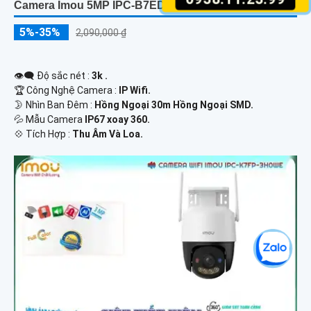
Camera Imou 5MP IPC-B7ED-5MOTEA-EU/FSP14
5%-35%
2,090,000 ₫
👁️‍🗨 Độ sắc nét :
3k .
🏆 Công Nghệ Camera :
IP Wifi.
🌛 Nhìn Ban Đêm :
Hồng Ngoại 30m Hồng Ngoại SMD.
💦 Mẫu Camera
IP67 xoay 360.
️💠 Tích Hợp :
Thu Âm Và Loa.