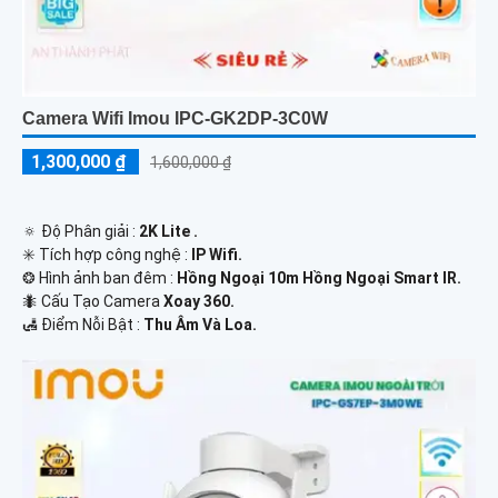
Camera Wifi Imou IPC-GK2DP-3C0W
1,300,000 ₫
1,600,000 ₫
🔅 Độ Phân giải :
2K Lite .
✳️ Tích hợp công nghệ :
IP Wifi.
❂ Hình ảnh ban đêm :
Hồng Ngoại 10m Hồng Ngoại Smart IR.
🐜 Cấu Tạo Camera
Xoay 360.
️🛃 Điểm Nỗi Bật :
Thu Âm Và Loa.