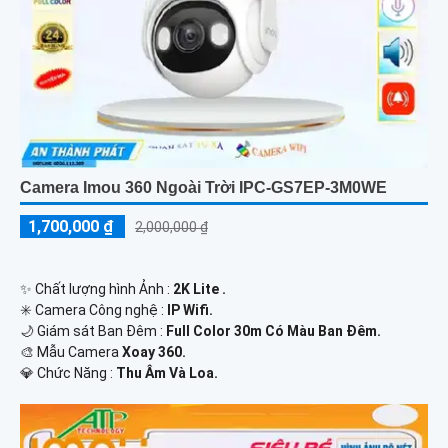
Camera Imou 360 Ngoài Trời IPC-GS7EP-3M0WE
1,700,000 ₫
2,000,000 ₫
✨ Chất lượng hình Ảnh :
2K Lite .
✳️ Camera Công nghệ :
IP Wifi.
🌙 Giám sát Ban Đêm :
Full Color 30m Có Màu Ban Ðêm.
🎨 Mẫu Camera
Xoay 360.
️💎 Chức Năng :
Thu Âm Và Loa.