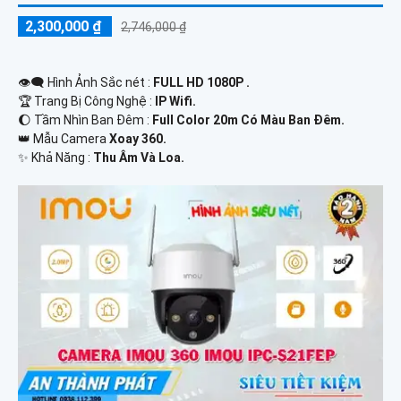
2,300,000 ₫
2,746,000 ₫
👁️‍🗨 Hình Ảnh Sắc nét :
FULL HD 1080P .
🏆 Trang Bị Công Nghệ :
IP Wifi.
🌔 Tầm Nhìn Ban Đêm :
Full Color 20m Có Màu Ban Đêm.
👑 Mẫu Camera
Xoay 360.
️✨ Khả Năng :
Thu Âm Và Loa.