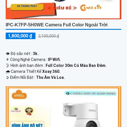
IPC-K7FP-5H0WE Camera Full Color Ngoài Trời
1,800,000 ₫
2,100,000 ₫
👁 Độ sắc nét :
3k .
⚜️ Công Nghệ Camera :
IP Wifi.
🌛 Hình ảnh ban đêm :
Full Color 30m Có Màu Ban Ðêm.
🌧️ Camera Thiết Kế
Xoay 360.
️➲ Điểm Nỗi Bật :
Thu Âm Và Loa.