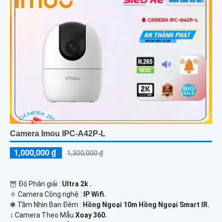
Camera Imou IPC-A42P-L
1,000,000 ₫
1,300,000 ₫
🦉 Độ Phân giải :
Ultra 2k .
⚛️ Camera Công nghệ :
IP Wifi.
❃ Tầm Nhìn Ban Đêm :
Hồng Ngoại 10m Hồng Ngoại Smart IR.
↕️ Camera Theo Mẫu
Xoay 360.