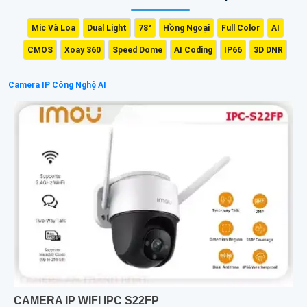
Mic Và Loa
Dual Light
78°
Hồng Ngoại
Full Color
AI
CMOS
Xoay 360
Speed Dome
AI Coding
IP66
3D DNR
Camera IP Công Nghệ AI
CAMERA IP WIFI IPC S22FP