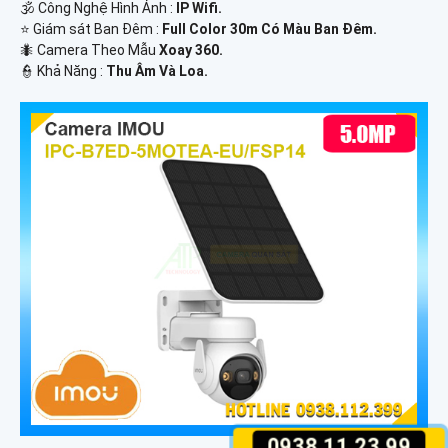
🕉️ Công Nghệ Hình Ảnh :
IP Wifi.
⭐ Giám sát Ban Đêm :
Full Color 30m Có Màu Ban Ðêm.
🐜 Camera Theo Mẫu
Xoay 360.
️👮 Khả Năng :
Thu Âm Và Loa.
0938.11.23.99