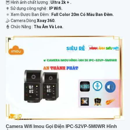
🦉 Hình ảnh chất lượng :
Ultra 2k + .
⚜️ Sử dụng công nghệ :
IP Wifi.
🔅 Xem Được Ban Đêm :
Full Color 20m Có Màu Ban Ðêm.
🤹 Camera Dòng
Xoay 360.
️👮 Chức Năng :
Thu Âm Và Loa.
Camera Wifi Imou Gọi Điện IPC-S2VP-5M0WR Hình