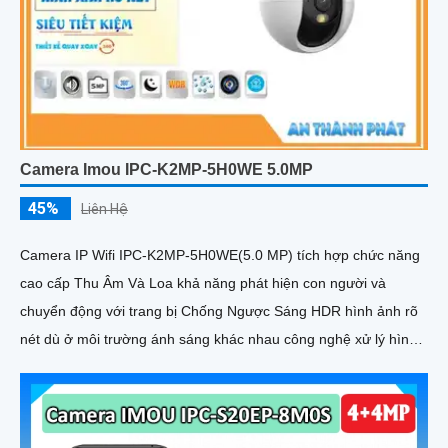
Camera Imou IPC-K2MP-5H0WE 5.0MP
45%
Liên Hệ
Camera IP Wifi IPC-K2MP-5H0WE(5.0 MP) tích hợp chức năng
cao cấp Thu Âm Và Loa khả năng phát hiện con người và
chuyển động với trang bị Chống Ngược Sáng HDR hình ảnh rõ
nét dù ở môi trường ánh sáng khác nhau công nghệ xử lý hình
ảnh thiếu sáng có màu ban đêm mang lại hình ảnh sắc nét