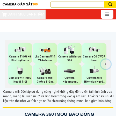
CAMERA GIÁM SÁT
360
DANH MỤC SẢN PHẨM
Camera Thiết Kế
Lắp Camera Wifi
Camera Wifi Imou
Camera Có DWDR
Kim Loại Imou
Thân Imou
360
Imou
Camera Wifi Imou
Camera Wifi
Camera Wifi
Camera
Ngoài Trời
Hikvision Ngoài
Chống Trộm
Hdparagon
Trời
Imou
Starlight
Camera wifi độc lập sử dụng công nghệ không dây để truyền tải hình ảnh qua
mạng, mang lại sự tiện lợi và linh hoạt trong việc giám sát. Thiết bị này lưu dữ
liệu trên thẻ nhớ và tích hợp nhiều chức năng thông minh, bao gồm báo động
chống trộm và đàm thoại 2 chiều. Với khả năng hoạt động độc lập, camera wifi
giúp người dùng dễ dàng theo dõi an ninh mọi lúc, mọi nơi, nâng cao hiệu quả
CAMERA 360 IMOU BÁO ĐỘNG
bảo mật cho gia đình và doanh nghiệp.