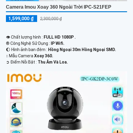
Camera Imou Xoay 360 Ngoài Trời IPC-S21FEP
1,599,000 ₫
2,300,000 ₫
👁 Chất lượng hình :
FULL HD 1080P .
®️ Công Nghệ Sử Dụng :
IP Wifi.
🌔 Hình ảnh ban đêm :
Hồng Ngoại 30m Hồng Ngoại SMD.
↕️ Mẫu Camera
Xoay 360.
️➲ Điểm Nỗi Bật :
Thu Âm Và Loa.