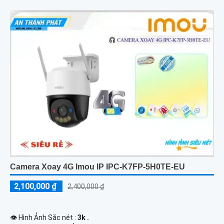
Camera Xoay 4G Imou IP IPC-K7FP-5H0TE-EU
2,100,000 ₫
2,400,000 ₫
👁 Hình Ảnh Sắc nét :
3k .