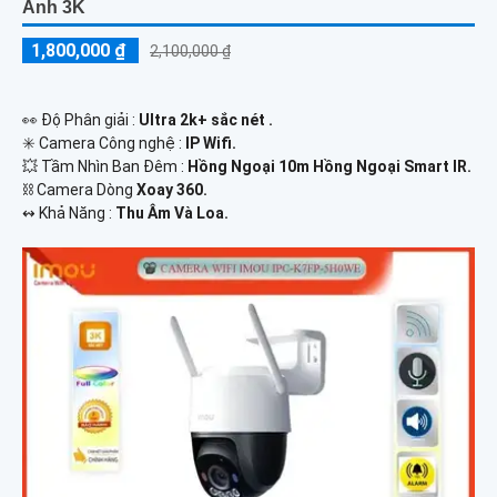
Ảnh 3K
1,800,000 ₫
2,100,000 ₫
️👀 Độ Phân giải :
Ultra 2k+ sắc nét .
✳️ Camera Công nghệ :
IP Wifi.
💥 Tầm Nhìn Ban Đêm :
Hồng Ngoại 10m Hồng Ngoại Smart IR.
⛓ Camera Dòng
Xoay 360.
️↭ Khả Năng :
Thu Âm Và Loa.