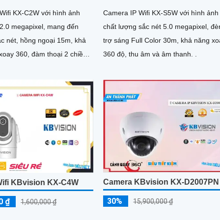
Wifi KX-C2W với hình ảnh
Camera IP Wifi KX-S5W với hình ảnh
 2.0 megapixel, mang đến
chất lượng sắc nét 5.0 megapixel, đè
ắc nét, hồng ngoại 15m, khả
trợ sáng Full Color 30m, khả năng x
xoay 360, đàm thoại 2 chiều,
360 độ, thu âm và âm thanh. .
huyển động. .
Camera KBvision KX-D2007PN
ifi KBvision KX-C4W
30%
0 ₫
15,900,000 ₫
1,600,000 ₫