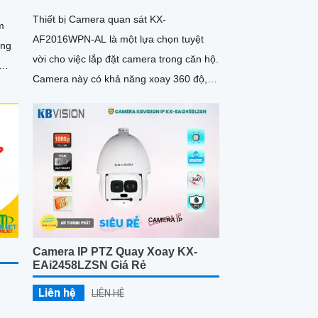
Thiết bị Camera quan sát KX-
m
AF2016WPN-AL là một lựa chọn tuyệt
ồng
vời cho việc lắp đặt camera trong căn hộ.
Camera này có khả năng xoay 360 độ,
cho hình ảnh siêu sáng và đẹp với độ
t
phân giải FULL HD 1080P
Camera IP PTZ Quay Xoay KX-
EAi2458LZSN Giá Rẻ
Liên hệ
LIÊN HỆ