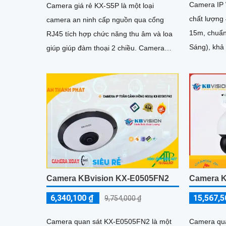
Camera IP 
Camera giá rẻ KX-S5P là một loại
chất lượng
camera an ninh cấp nguồn qua cổng
15m, chuẩ
RJ45 tích hợp chức năng thu âm và loa
Sáng), khả năng xoay 360 độ, âm thanh
giúp giúp đàm thoại 2 chiều. Camera
và lo
cũng được trang bị chống ngược sáng
DWDR mang lại hình ảnh rõ nét ở mọi
điều kiện ánh sáng
Camera KBvision KX-E0505FN2
Camera K
6,340,100 ₫
15,567,5
9,754,000 ₫
Camera quan sát KX-E0505FN2 là một
Camera qua