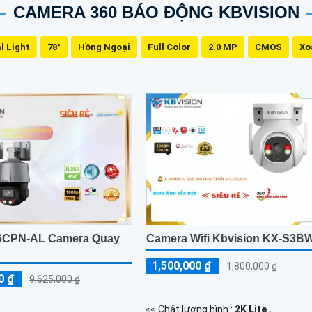
CAMERA 360 BÁO ĐỘNG KBVISION
l Light
78°
Hồng Ngoại
Full Color
2.0 MP
CMOS
Xo
6CPN-AL Camera Quay
Camera Wifi Kbvision KX-S3B
1,500,000 ₫
1,800,000 ₫
0 ₫
9,625,000 ₫
️👀 Chất lượng hình :
2K Lite .