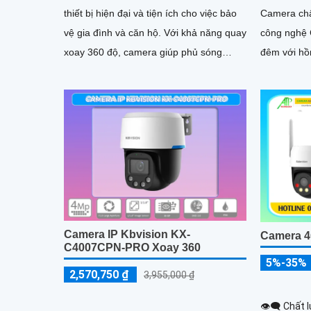
thiết bị hiện đại và tiện ích cho việc bảo
Camera chấ
vệ gia đình và căn hộ. Với khả năng quay
công nghệ
xoay 360 độ, camera giúp phủ sóng
đêm với hồn
quan sát toàn diện
ảnh được hi
2.0 MP
Camera IP Kbvision KX-
Camera 4
C4007CPN-PRO Xoay 360
5%-35%
2,570,750 ₫
3,955,000 ₫
👁️‍🗨 Chất 