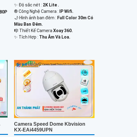
✨ Độ sắc nét :
2K Lite .
®️ Công Nghệ Camera :
IP Wifi.
080P
🌙 Hình ảnh ban đêm :
Full Color 30m Có
Màu Ban Ðêm.
🎼️ Thiết Kế Camera
Xoay 360.
️✨ Tích Hợp :
Thu Âm Và Loa.
á
Camera Speed Dome Kbvision
KX-EAi4459UPN