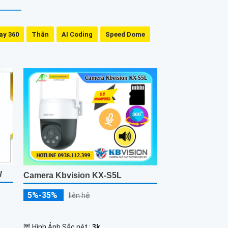
ay 360
Thân
AI Coding
Speed Dome
W
Camera Kbvision KX-S5L
5%-35%
liên hệ
🦉 Hình Ảnh Sắc nét :
3k .