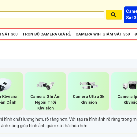
Came
Sát 3
 SÁT 360
TRỌN BỘ CAMERA GIÁ RẺ
CAMERA WIFI GIÁM SÁT 360
Đ
 Kbvision
Camera Ghi Âm
Camera Ultra 3k
Camera I
oàn Cảnh
Ngoài Trời
Kbvision
Kbvisi
Kbvision
h chất lượng hơn, rõ ràng hơn. Với tạo ra hình ảnh rõ ràng trong môi 
ánh sáng giúp hình ảnh giám sát hài hòa hơn