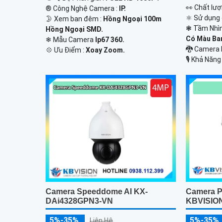
️👀 Chất lư
®️ Công Nghệ Camera :
IP.
⚛️ Sử dụng
🌛 Xem ban đêm :
Hồng Ngoại 100m
❃ Tầm Nhì
Hồng Ngoại SMD.
Có Màu Ba
❄ Mẫu Camera
Ip67 360.
🐉️ Camera
️💠 Ưu Điểm :
Xoay Zoom.
️🎙 Khả Năng
Camera P
Camera Speeddome AI KX-
KBVISIO
DAi4328GPN3-VN
5%-35%
5%-35%
Liên Hệ