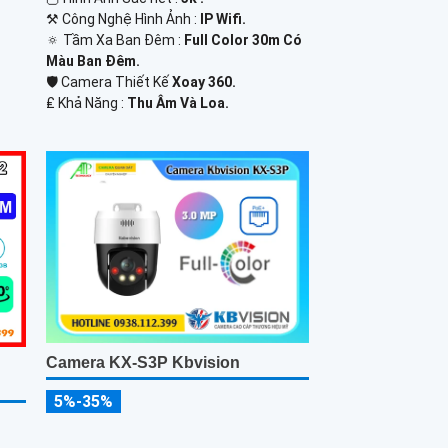
⚒ Công Nghệ Hình Ảnh :
IP Wifi.
🔅 Tầm Xa Ban Đêm :
Full Color 30m Có
Màu Ban Ðêm.
🛡 Camera Thiết Kế
Xoay 360.
️₤ Khả Năng :
Thu Âm Và Loa.
Camera KX-S3P Kbvision
5%-35%