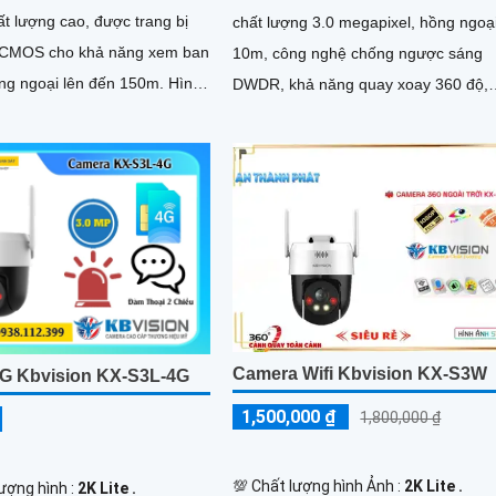
t lượng cao, được trang bị
chất lượng 3.0 megapixel, hồng ngoạ
 CMOS cho khả năng xem ban
10m, công nghệ chống ngược sáng
g ngoại lên đến 150m. Hình
DWDR, khả năng quay xoay 360 độ,
ển thị rõ nét với độ phân giải
được trang bị microphone và loa
Camera Wifi Kbvision KX-S3W
G Kbvision KX-S3L-4G
1,500,000 ₫
1,800,000 ₫
💯 Chất lượng hình Ảnh :
2K Lite .
lượng hình :
2K Lite .