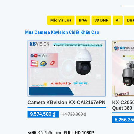
Mic Và Loa
IP66
3D DNR
AI
Dua
Mua Camera Kbvision Chiết Khấu Cao
Camera KBvision KX-CAi2167ePN
KX-C205
Quét 360
9,574,500 ₫
14,730,000 ₫
6,256,25
👁️‍🗨 Độ Phân giải :
FULL HD 1080P .