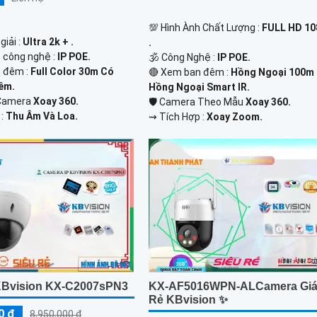
💯 Hình Ành Chất Lượng :
FULL HD 1
giải :
Ultra 2k + .
.
p công nghệ :
IP POE.
🕉️ Công Nghệ :
IP POE.
 đêm :
Full Color 30m Có
🔴 Xem ban đêm :
Hồng Ngoại 100m
êm.
Hồng Ngoại Smart IR.
 Camera
Xoay 360.
🛡 Camera Theo Mẫu
Xoay 360.
 :
Thu Âm Và Loa.
️⇝ Tích Hợp :
Xoay Zoom.
Bvision KX-C2007sPN3
KX-AF5016WPN-ALCamera Gi
Rẻ KBvision ✨
0 ₫
8,950,000 ₫