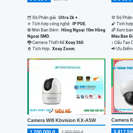
💯 Độ Phân 
🦉 Độ Phân giải :
Ultra 2k + .
🌠 Tích hợ
✳️ Tích hợp công nghệ :
IP POE.
🌈 Xem ban
❂ Nhìn Ban Đêm :
Hồng Ngoại 10m Hồng
Màu Ban Ð
Ngoại SMD.
↕️ Cấu Tạo
🐉️ Camera Thiết Kế
Xoay 360.
️📢 Ưu Điểm
️👮 Tích Hợp :
Xoay Zoom.
Camera K
Camera Wifi Kbvision KX-A5W
5,817,50
1,200,000 ₫
1,300,000 ₫