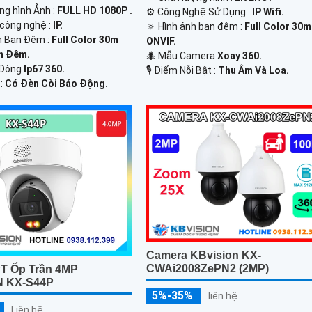
ợng hình Ảnh :
FULL HD 1080P .
⚙ Công Nghệ Sử Dụng :
IP Wifi.
 công nghệ :
IP.
🔅 Hình ảnh ban đêm :
Full Color 30m
n Ban Đêm :
Full Color 30m
ONVIF.
n Ðêm.
🐜 Mẫu Camera
Xoay 360.
 Dòng
Ip67 360.
️🎙 Điểm Nỗi Bật :
Thu Âm Và Loa.
 :
Có Ðèn Còi Báo Động.
Camera KBvision KX-
CWAi2008ZePN2 (2MP)
T Ốp Trần 4MP
N KX-S44P
5%-35%
liên hệ
Liên hệ