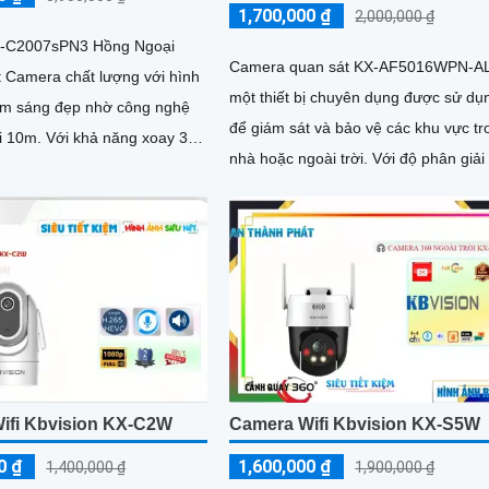
1,700,000 ₫
2,000,000 ₫
-C2007sPN3 Hồng Ngoại
Camera quan sát KX-AF5016WPN-AL
 Camera chất lượng với hình
một thiết bị chuyên dụng được sử dụ
m sáng đẹp nhờ công nghệ
để giám sát và bảo vệ các khu vực tr
 năng xoay 360
nhà hoặc ngoài trời. Với độ phân giải cao
hể lắp đặt ở những vị trí không
và công nghệ cảm biến tiên tiến, ca
mà vẫn giữ được tầm nhìn rõ
này cho phép bạn xem hình ảnh rõ n
và chi tiết
ifi Kbvision KX-C2W
Camera Wifi Kbvision KX-S5W
0 ₫
1,600,000 ₫
1,400,000 ₫
1,900,000 ₫