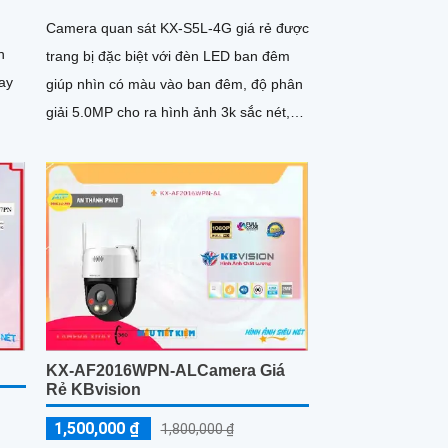
Camera quan sát KX-S5L-4G giá rẻ được
n
trang bị đặc biệt với đèn LED ban đêm
oay
giúp nhìn có màu vào ban đêm, độ phân
giải 5.0MP cho ra hình ảnh 3k sắc nét,
hỗ trợ còi hú và đèn chớp, khả năng đàm
thoại 2 chiều ấn tượng
KX-AF2016WPN-ALCamera Giá
Rẻ KBvision
1,500,000 ₫
1,800,000 ₫