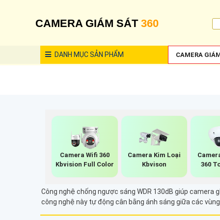
CAMERA GIÁM SÁT
360
DANH MỤC
SẢN PHẨM
CAMERA GIÁM
Camera Wifi 360
Camera Kim Loại
Camera
Kbvision Full Color
Kbvison
360 T
Công nghệ chống ngược sáng WDR 130dB giúp camera ghi hìn
công nghệ này tự động cân bằng ánh sáng giữa các vùng 