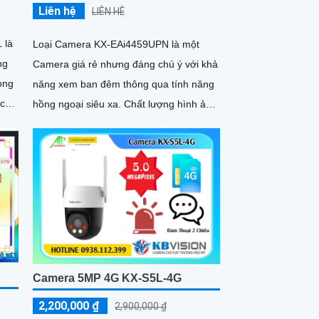
Liên hệ
LIÊN HỆ
 là
Loại Camera KX-EAi4459UPN là một
ng
Camera giá rẻ nhưng đáng chú ý với khả
ong
năng xem ban đêm thông qua tính năng
hồng ngoại siêu xa. Chất lượng hình ảnh
mera
sắt nét lên đến 4
ét
Camera 5MP 4G KX-S5L-4G
2,200,000 ₫
2,900,000 ₫