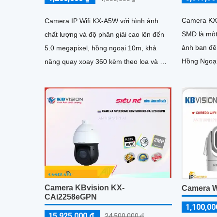
Camera KX
Camera IP Wifi KX-A5W với hình ảnh
SMD là một
chất lượng và độ phân giải cao lên đến
ảnh ban đê
5.0 megapixel, hồng ngoại 10m, khả
Hồng Ngoại 10m. Với khả
năng quay xoay 360 kèm theo loa và mic
độ, nó có t
đàm thoại 2 chiều
gian rộng 
ràng
Camera KBvision KX-
Camera W
CAi2258eGPN
1,100,00
15,925,000 ₫
24,500,000 ₫