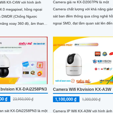
Camera giá re KX-D2007PN là một
Wifi KX-C4W với hình ảnh
Camera chất lượng với khả năng giá
 4.0 megapixel, hồng ngoại
sát ban đêm thông qua công nghệ h
n DWDR (Chống Ngược
ngoại SMD, đạt tầm quan sát lên đến
10m. Thiết kế camera nhỏ gọn và tinh tế,
a. Ưu điểm lớn nhất của camera...
có khả năng xoay 360 độ để giám sá
toàn bộ khu vực
bvision KX-DAi2258PN3
Camera Wifi Kbvision KX-A3W
00 ₫
1,100,000 ₫
23,950,000 ₫
1,300,000 ₫
n sát KX-DAi2258PN3 là một
Camera IP Wifi KX-A3W với hình ảnh