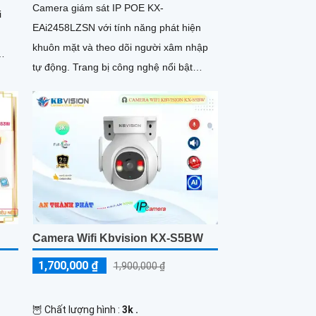
Camera giám sát IP POE KX-
i
EAi2458LZSN với tính năng phát hiện
khuôn mặt và theo dõi người xâm nhập
tự động. Trang bị công nghệ nổi bật
DWDR 120db chống ngược sáng, hồng
ngoại siêu xa và Starlight cho hình ảnh
sắc nét ban đêm
Camera Wifi Kbvision KX-S5BW
1,700,000 ₫
1,900,000 ₫
🦉 Chất lượng hình :
3k .