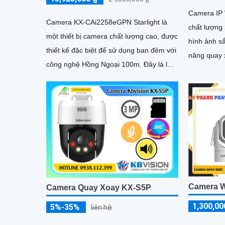
Camera IP 
Camera KX-CAi2258eGPN Starlight là
chất lượng
một thiết bị camera chất lượng cao, được
hình ảnh s
thiết kế đặc biệt để sử dụng ban đêm với
năng quay 
công nghệ Hồng Ngoại 100m. Đây là lựa
phát hiện c
chọn phù hợp cho cửa...
Camera W
Camera Quay Xoay KX-S5P
1,300,00
5%-35%
liên hệ