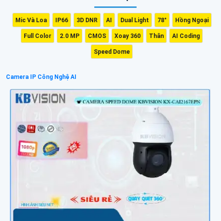
Mic Và Loa
IP66
3D DNR
AI
Dual Light
78°
Hồng Ngoại
Full Color
2.0 MP
CMOS
Xoay 360
Thân
AI Coding
Speed Dome
Camera IP Công Nghệ AI