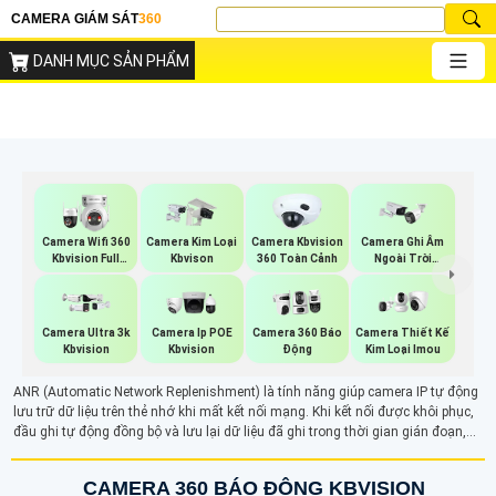
CAMERA GIÁM SÁT
360
DANH MỤC SẢN PHẨM
Camera Wifi 360
Camera Kim Loại
Camera Kbvision
Camera Ghi Âm
Kbvision Full
Kbvison
360 Toàn Cảnh
Ngoài Trời
Color
Kbvision
Camera Ultra 3k
Camera Ip POE
Camera 360 Báo
Camera Thiết Kế
Kbvision
Kbvision
Động
Kim Loại Imou
ANR (Automatic Network Replenishment) là tính năng giúp camera IP tự động
lưu trữ dữ liệu trên thẻ nhớ khi mất kết nối mạng. Khi kết nối được khôi phục,
đầu ghi tự động đồng bộ và lưu lại dữ liệu đã ghi trong thời gian gián đoạn,
đảm bảo không mất thông tin quan trọng. Giúp duy trì lưu trữ liên tục và bảo vệ
dữ liệu trong trường hợp gián đoạn mạng.
CAMERA 360 BÁO ĐỘNG KBVISION