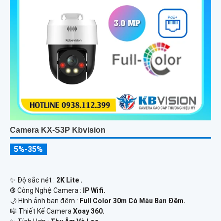
Camera KX-S3P Kbvision
5%-35%
✨ Độ sắc nét :
2K Lite .
®️ Công Nghệ Camera :
IP Wifi.
🌙 Hình ảnh ban đêm :
Full Color 30m Có Màu Ban Ðêm.
🎼️ Thiết Kế Camera
Xoay 360.