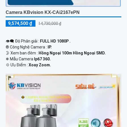
Camera KBvision KX-CAi2167ePN
9,574,500 ₫
14,730,000 ₫
👁️‍🗨 Độ Phân giải :
FULL HD 1080P .
®️ Công Nghệ Camera :
IP.
🌛 Xem ban đêm :
Hồng Ngoại 100m Hồng Ngoại SMD.
❄ Mẫu Camera
Ip67 360.
️💠 Ưu Điểm :
Xoay Zoom.