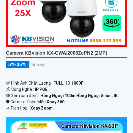
Camera KBvision KX-CWAi2008ZePN2 (2MP)
5%-35%
liên hệ
💯 Hình Ành Chất Lượng :
FULL HD 1080P .
🕉️ Công Nghệ :
IP POE.
🔴 Xem ban đêm :
Hồng Ngoại 100m Hồng Ngoại Smart IR.
🛡 Camera Theo Mẫu
Xoay 360.
️⇝ Tích Hợp :
Xoay Zoom.