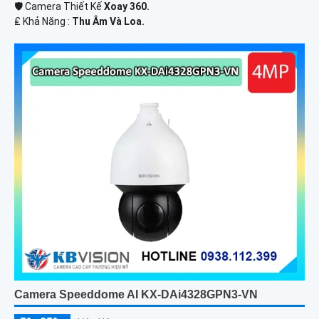
🛡 Camera Thiết Kế
Xoay 360.
️₤ Khả Năng :
Thu Âm Và Loa.
Camera Speeddome AI KX-DAi4328GPN3-VN