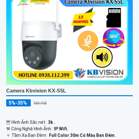
Camera Kbvision KX-S5L
5%-35%
liên hệ
🦉 Hình Ảnh Sắc nét :
3k .
⚒ Công Nghệ Hình Ảnh :
IP Wifi.
🔅 Tầm Xa Ban Đêm :
Full Color 30m Có Màu Ban Ðêm.