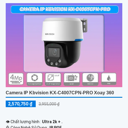
Camera IP Kbvision KX-C4007CPN-PRO Xoay 360
2,570,750 ₫
3,955,000 ₫
👁 Chất lượng hình :
Ultra 2k + .
🤖️ Công Nghệ Sử Dụng :
IP POE.