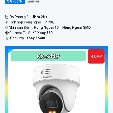
5%-35%
Liên Hệ
🦉 Độ Phân giải :
Ultra 2k + .
✳️ Tích hợp công nghệ :
IP POE.
❂ Nhìn Ban Đêm :
Hồng Ngoại 10m Hồng Ngoại SMD.
🐉️ Camera Thiết Kế
Xoay 360.
️👮 Tích Hợp :
Xoay Zoom.