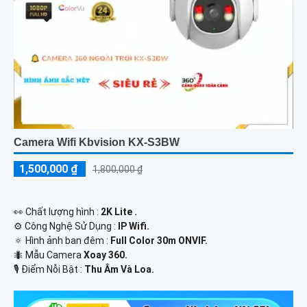
Camera Wifi Kbvision KX-S3BW
1,500,000 ₫
1,800,000 ₫
️👀 Chất lượng hình :
2K Lite .
⚙ Công Nghệ Sử Dụng :
IP Wifi.
🔅 Hình ảnh ban đêm :
Full Color 30m ONVIF.
🐜 Mẫu Camera
Xoay 360.
️🎙 Điểm Nỗi Bật :
Thu Âm Và Loa.