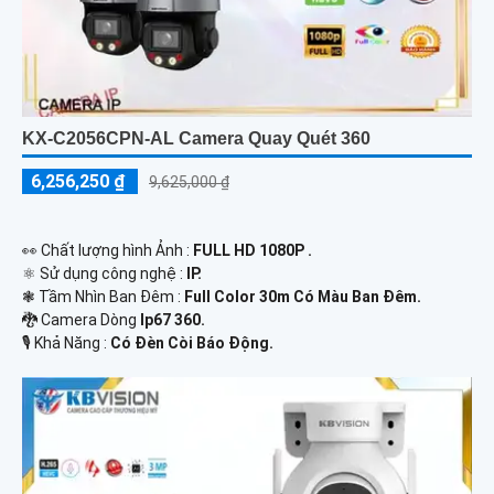
KX-C2056CPN-AL Camera Quay Quét 360
6,256,250 ₫
9,625,000 ₫
️👀 Chất lượng hình Ảnh :
FULL HD 1080P .
⚛️ Sử dụng công nghệ :
IP.
❃ Tầm Nhìn Ban Đêm :
Full Color 30m Có Màu Ban Ðêm.
🐉️ Camera Dòng
Ip67 360.
️🎙 Khả Năng :
Có Ðèn Còi Báo Động.