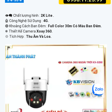
👁️‍🗨 Chất lượng hình :
2K Lite .
🤖️ Công Nghệ Sử Dụng :
4G.
🔴 Khoảng Cách Ban Đêm :
Full Color 30m Có Màu Ban Ðêm.
❄ Thiết Kế Camera
Xoay 360.
️💠 Tích Hợp :
Thu Âm Và Loa.