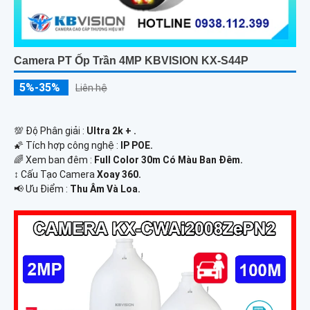
Camera PT Ốp Trần 4MP KBVISION KX-S44P
5%-35%
Liên hệ
💯 Độ Phân giải :
Ultra 2k + .
🌠 Tích hợp công nghệ :
IP POE.
🌈 Xem ban đêm :
Full Color 30m Có Màu Ban Ðêm.
↕️ Cấu Tạo Camera
Xoay 360.
️📢 Ưu Điểm :
Thu Âm Và Loa.