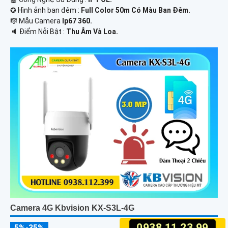
✪ Hình ảnh ban đêm :
Full Color 50m Có Màu Ban Ðêm.
🎼️ Mẫu Camera
Ip67 360.
️🔈 Điểm Nỗi Bật :
Thu Âm Và Loa.
Camera 4G Kbvision KX-S3L-4G
0938.11.23.99
5%-35%