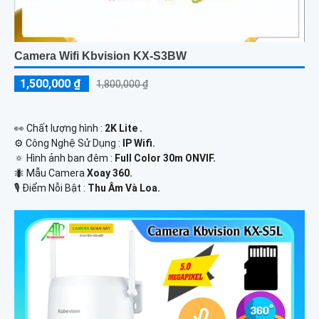
Camera Wifi Kbvision KX-S3BW
1,500,000 ₫
1,800,000 ₫
️👀 Chất lượng hình :
2K Lite .
⚙ Công Nghệ Sử Dụng :
IP Wifi.
🔅 Hình ảnh ban đêm :
Full Color 30m ONVIF.
🐜 Mẫu Camera
Xoay 360.
️🎙 Điểm Nỗi Bật :
Thu Âm Và Loa.