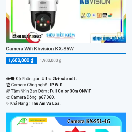
Camera Wifi Kbvision KX-S5W
1,600,000 ₫
1,900,000 ₫
👁️‍🗨 Độ Phân giải :
Ultra 2k+ sắc nét .
🏆 Camera Công nghệ :
IP Wifi.
🌈 Tầm Nhìn Ban Đêm :
Full Color 30m ONVIF.
🎨 Camera Dòng
Ip67 360.
️✨ Khả Năng :
Thu Âm Và Loa.