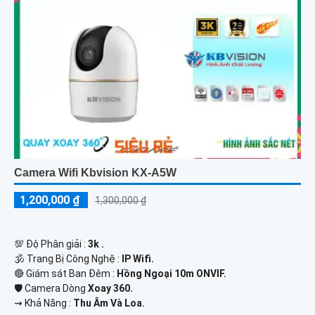
Camera Wifi Kbvision KX-A5W
1,200,000 ₫
1,300,000 ₫
💯 Độ Phân giải :
3k .
🕉️ Trang Bị Công Nghệ :
IP Wifi.
🔴 Giám sát Ban Đêm :
Hồng Ngoại 10m ONVIF.
🛡 Camera Dòng
Xoay 360.
️⇝ Khả Năng :
Thu Âm Và Loa.