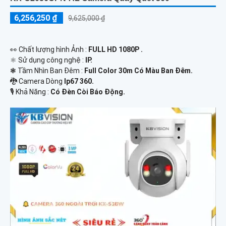
6,256,250 ₫
9,625,000 ₫
️👀 Chất lượng hình Ảnh :
FULL HD 1080P .
⚛️ Sử dụng công nghệ :
IP.
❃ Tầm Nhìn Ban Đêm :
Full Color 30m Có Màu Ban Ðêm.
🐉️ Camera Dòng
Ip67 360.
️🎙 Khả Năng :
Có Ðèn Còi Báo Động.