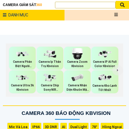
CAMERA GIÁM SÁT
360
DANH MỤC
Camera Phân
Camera Ip Thân
Camera Zoom
Camera IP AI Full
Biệt Người
Trụ Kbvision
Kbvision
Color Kbvision
Kbvision
Camera Nhận
Camera Ultra 3k
Camera Chip
Camera Kho Lạnh
Diện Khuôn Mặt
Kbvision
Sony NIR
Tốt Nhất
Hikvision
KBvision
CAMERA 360 BÁO ĐỘNG KBVISION
Mic Và Loa
IP66
3D DNR
AI
Dual Light
78°
Hồng Ngoại