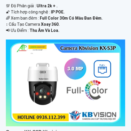
💯 Độ Phân giải :
Ultra 2k + .
🌠 Tích hợp công nghệ :
IP POE.
🌈 Xem ban đêm :
Full Color 30m Có Màu Ban Ðêm.
↕️ Cấu Tạo Camera
Xoay 360.
️📢 Ưu Điểm :
Thu Âm Và Loa.