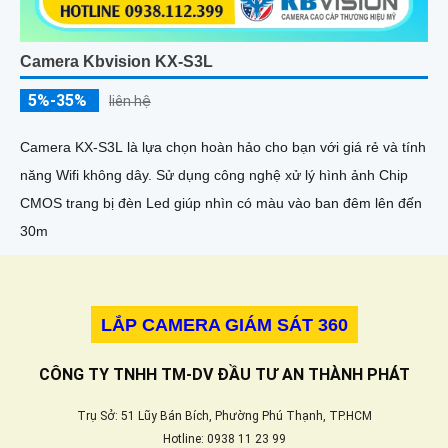
Camera Kbvision KX-S3L
5%-35%
liên hệ
Camera KX-S3L là lựa chọn hoàn hảo cho bạn với giá rẻ và tính
năng Wifi không dây. Sử dụng công nghệ xử lý hình ảnh Chip
CMOS trang bị đèn Led giúp nhìn có màu vào ban đêm lên đến
30m
LẮP CAMERA GIÁM SÁT 360
CÔNG TY TNHH TM-DV ĐẦU TƯ AN THÀNH PHÁT
Trụ Sở: 51 Lũy Bán Bích, Phường Phú Thạnh, TP.HCM
Hotline: 0938 11 23 99