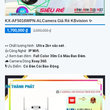
KX-AF5016WPN-ALCamera Giá Rẻ KBvision ✨
1,700,000 ₫
2,000,000 ₫
️👀 Chất lượng hình :
Ultra 2k+ sắc nét .
👍 Công Nghệ :
IP Wifi.
🌙 Xem ban đêm :
Full Color 30m Có Màu Ban Đêm.
🌧️ Camera Dòng
Xoay 360.
️🎙 Ưu Điểm :
Có Đèn Còi Báo Động.