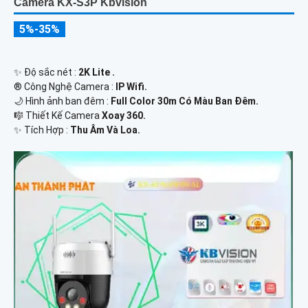
Camera KX-S3P Kbvision
5%-35%
✨ Độ sắc nét :
2K Lite .
®️ Công Nghệ Camera :
IP Wifi.
🌙 Hình ảnh ban đêm :
Full Color 30m Có Màu Ban Ðêm.
🎼️ Thiết Kế Camera
Xoay 360.
️✨ Tích Hợp :
Thu Âm Và Loa.