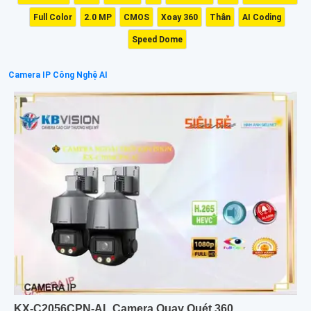
Full Color
2.0 MP
CMOS
Xoay 360
Thân
AI Coding
Speed Dome
Camera IP Công Nghệ AI
KX-C2056CPN-AL Camera Quay Quét 360