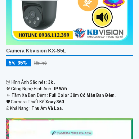
Camera Kbvision KX-S5L
5%-35%
liên hệ
🦉 Hình Ảnh Sắc nét :
3k .
⚒ Công Nghệ Hình Ảnh :
IP Wifi.
🔅 Tầm Xa Ban Đêm :
Full Color 30m Có Màu Ban Ðêm.
🛡 Camera Thiết Kế
Xoay 360.
️₤ Khả Năng :
Thu Âm Và Loa.