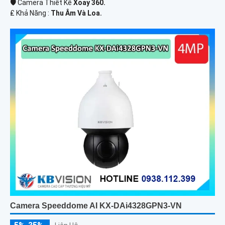
🛡 Camera Thiết Kế
Xoay 360.
️₤ Khả Năng :
Thu Âm Và Loa.
Camera Speeddome AI KX-DAi4328GPN3-VN