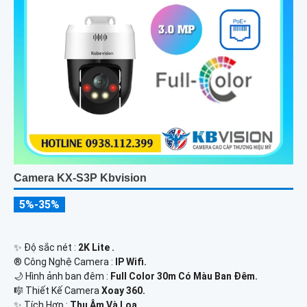
Camera KX-S3P Kbvision
5%-35%
✨ Độ sắc nét :
2K Lite .
®️ Công Nghệ Camera :
IP Wifi.
🌙 Hình ảnh ban đêm :
Full Color 30m Có Màu Ban Ðêm.
🎼️ Thiết Kế Camera
Xoay 360.
️✨ Tích Hợp :
Thu Âm Và Loa.