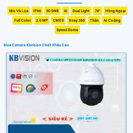
Mic Và Loa
IP66
3D DNR
AI
Dual Light
78°
Hồng Ngoại
Full Color
2.0 MP
CMOS
Xoay 360
Thân
AI Coding
Speed Dome
Mua Camera Kbvision Chiết Khấu Cao