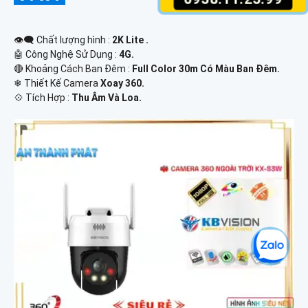
👁️‍🗨 Chất lượng hình :
2K Lite .
🤖️ Công Nghệ Sử Dụng :
4G.
🔴 Khoảng Cách Ban Đêm :
Full Color 30m Có Màu Ban Ðêm.
❄ Thiết Kế Camera
Xoay 360.
️💠 Tích Hợp :
Thu Âm Và Loa.