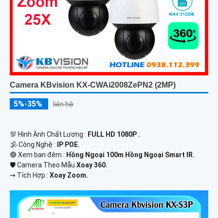
Camera KBvision KX-CWAi2008ZePN2 (2MP)
5%-35%
liên hệ
💯 Hình Ành Chất Lượng :
FULL HD 1080P .
🕉️ Công Nghệ :
IP POE.
🔴 Xem ban đêm :
Hồng Ngoại 100m Hồng Ngoại Smart IR.
🛡 Camera Theo Mẫu
Xoay 360.
️⇝ Tích Hợp :
Xoay Zoom.