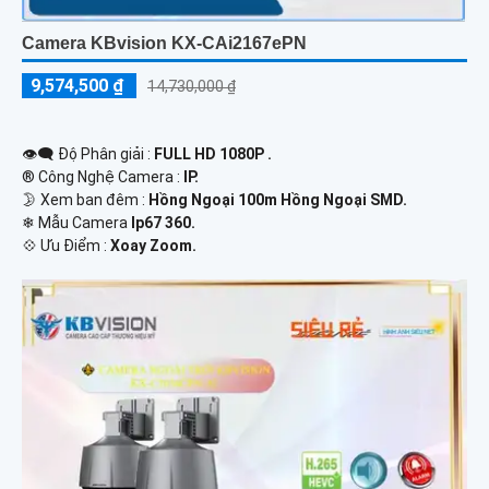
Camera KBvision KX-CAi2167ePN
9,574,500 ₫
14,730,000 ₫
👁️‍🗨 Độ Phân giải :
FULL HD 1080P .
®️ Công Nghệ Camera :
IP.
🌛 Xem ban đêm :
Hồng Ngoại 100m Hồng Ngoại SMD.
❄ Mẫu Camera
Ip67 360.
️💠 Ưu Điểm :
Xoay Zoom.