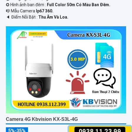
✪ Hình ảnh ban đêm :
Full Color 50m Có Màu Ban Ðêm.
🎼️ Mẫu Camera
Ip67 360.
️🔈 Điểm Nỗi Bật :
Thu Âm Và Loa.
Camera 4G Kbvision KX-S3L-4G
0938.11.23.99
5%-35%