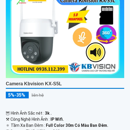
Camera Kbvision KX-S5L
5%-35%
liên hệ
🦉 Hình Ảnh Sắc nét :
3k .
⚒ Công Nghệ Hình Ảnh :
IP Wifi.
🔅 Tầm Xa Ban Đêm :
Full Color 30m Có Màu Ban Ðêm.