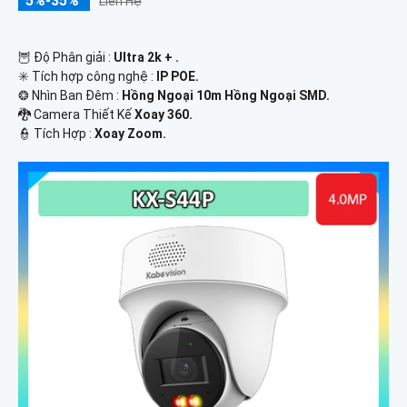
5%-35%
Liên Hệ
🦉 Độ Phân giải :
Ultra 2k + .
✳️ Tích hợp công nghệ :
IP POE.
❂ Nhìn Ban Đêm :
Hồng Ngoại 10m Hồng Ngoại SMD.
🐉️ Camera Thiết Kế
Xoay 360.
️👮 Tích Hợp :
Xoay Zoom.