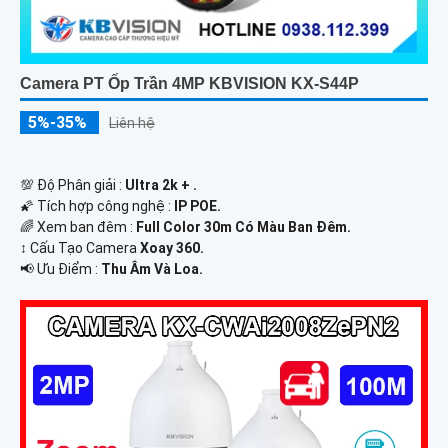
Camera PT Ốp Trần 4MP KBVISION KX-S44P
5%-35%
Liên hệ
💯 Độ Phân giải :
Ultra 2k + .
🌠 Tích hợp công nghệ :
IP POE.
🌈 Xem ban đêm :
Full Color 30m Có Màu Ban Ðêm.
↕️ Cấu Tạo Camera
Xoay 360.
️📢 Ưu Điểm :
Thu Âm Và Loa.