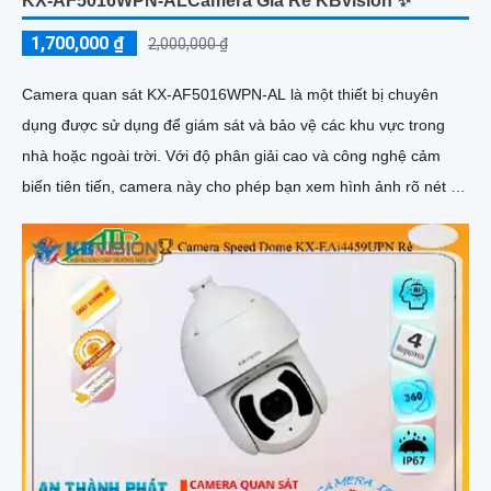
KX-AF5016WPN-ALCamera Giá Rẻ KBvision ✨
1,700,000 ₫
2,000,000 ₫
Camera quan sát KX-AF5016WPN-AL là một thiết bị chuyên
dụng được sử dụng để giám sát và bảo vệ các khu vực trong
nhà hoặc ngoài trời. Với độ phân giải cao và công nghệ cảm
biến tiên tiến, camera này cho phép bạn xem hình ảnh rõ nét và
chi tiết