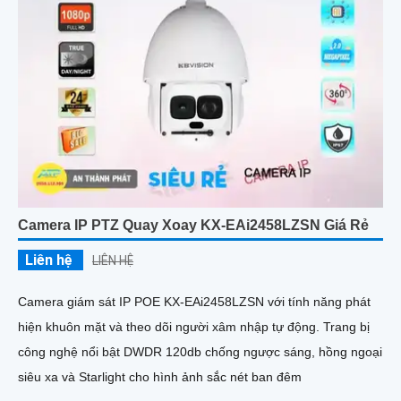
Camera IP PTZ Quay Xoay KX-EAi2458LZSN Giá Rẻ
Liên hệ
LIÊN HỆ
Camera giám sát IP POE KX-EAi2458LZSN với tính năng phát
hiện khuôn mặt và theo dõi người xâm nhập tự động. Trang bị
công nghệ nổi bật DWDR 120db chống ngược sáng, hồng ngoại
siêu xa và Starlight cho hình ảnh sắc nét ban đêm