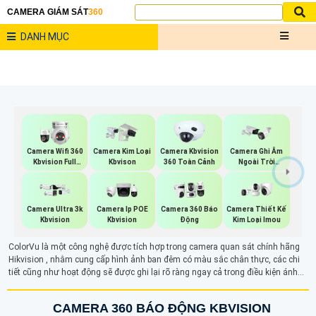
CAMERA GIÁM SÁT
360
DANH MỤC
Camera Wifi 360
Camera Kim Loại
Camera Kbvision
Camera Ghi Âm
Kbvision Full
Kbvison
360 Toàn Cảnh
Ngoài Trời
Color
Kbvision
Camera Ultra 3k
Camera Ip POE
Camera 360 Báo
Camera Thiết Kế
Kbvision
Kbvision
Động
Kim Loại Imou
ColorVu là một công nghệ được tích hợp trong camera quan sát chính hãng
Hikvision , nhằm cung cấp hình ảnh ban đêm có màu sắc chân thực, các chi
tiết cũng như hoạt động sẽ được ghi lại rõ ràng ngay cả trong điều kiện ánh
sáng yếu hay thậm chí là không có ánh sáng. Công nghệ ColorVu trong
camera mang lại khả năng nhận diện đối tượng tốt hơn trong mọi điều kiện
CAMERA 360 BÁO ĐỘNG KBVISION
ánh sáng