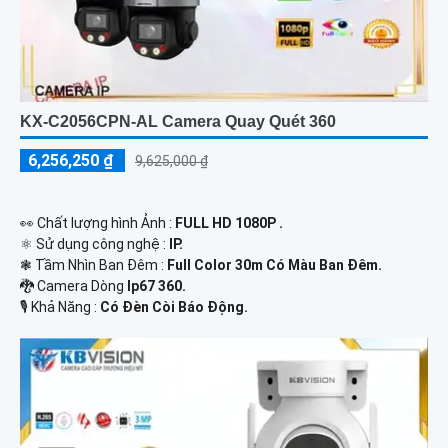
KX-C2056CPN-AL Camera Quay Quét 360
6,256,250 ₫
9,625,000 ₫
️👀 Chất lượng hình Ảnh :
FULL HD 1080P .
⚛️ Sử dụng công nghệ :
IP.
❃ Tầm Nhìn Ban Đêm :
Full Color 30m Có Màu Ban Ðêm.
🐉️ Camera Dòng
Ip67 360.
️🎙 Khả Năng :
Có Ðèn Còi Báo Động.