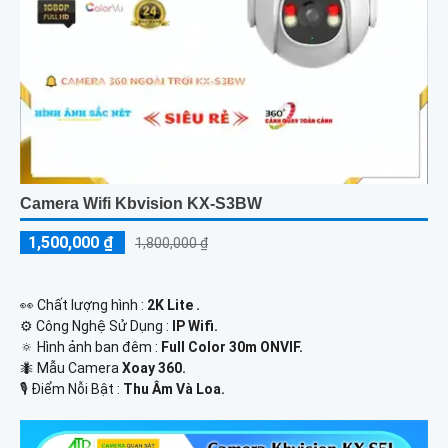
Camera Wifi Kbvision KX-S3BW
1,500,000 ₫
1,800,000 ₫
️👀 Chất lượng hình :
2K Lite .
⚙ Công Nghệ Sử Dụng :
IP Wifi.
🔅 Hình ảnh ban đêm :
Full Color 30m ONVIF.
🐜 Mẫu Camera
Xoay 360.
️🎙 Điểm Nỗi Bật :
Thu Âm Và Loa.