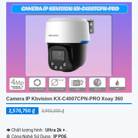
Camera IP Kbvision KX-C4007CPN-PRO Xoay 360
2,570,750 ₫
3,955,000 ₫
👁 Chất lượng hình :
Ultra 2k + .
🤖️ Công Nghệ Sử Dụng :
IP POE.