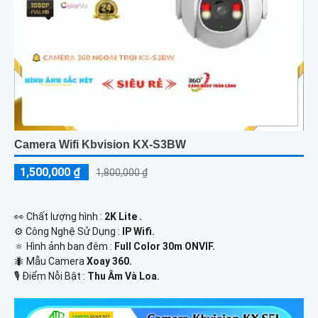
Camera Wifi Kbvision KX-S3BW
1,500,000 ₫
1,800,000 ₫
️👀 Chất lượng hình :
2K Lite .
⚙ Công Nghệ Sử Dụng :
IP Wifi.
🔅 Hình ảnh ban đêm :
Full Color 30m ONVIF.
🐜 Mẫu Camera
Xoay 360.
️🎙 Điểm Nỗi Bật :
Thu Âm Và Loa.