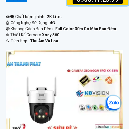
👁️‍🗨 Chất lượng hình :
2K Lite .
🤖️ Công Nghệ Sử Dụng :
4G.
🔴 Khoảng Cách Ban Đêm :
Full Color 30m Có Màu Ban Ðêm.
❄ Thiết Kế Camera
Xoay 360.
️💠 Tích Hợp :
Thu Âm Và Loa.