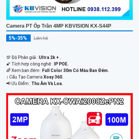
Camera PT Ốp Trần 4MP KBVISION KX-S44P
5%-35%
Liên hệ
💯 Độ Phân giải :
Ultra 2k + .
🌠 Tích hợp công nghệ :
IP POE.
🌈 Xem ban đêm :
Full Color 30m Có Màu Ban Ðêm.
↕️ Cấu Tạo Camera
Xoay 360.
️📢 Ưu Điểm :
Thu Âm Và Loa.