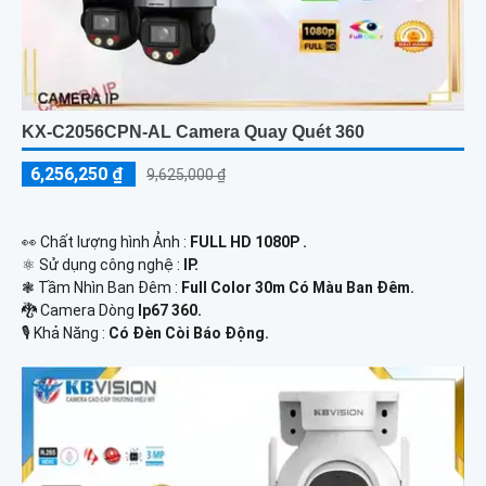
KX-C2056CPN-AL Camera Quay Quét 360
6,256,250 ₫
9,625,000 ₫
️👀 Chất lượng hình Ảnh :
FULL HD 1080P .
⚛️ Sử dụng công nghệ :
IP.
❃ Tầm Nhìn Ban Đêm :
Full Color 30m Có Màu Ban Ðêm.
🐉️ Camera Dòng
Ip67 360.
️🎙 Khả Năng :
Có Ðèn Còi Báo Động.