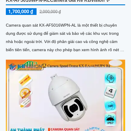
KX-AF5016WPN-ALCamera Giá Rẻ KBvision ✨
1,700,000 ₫
2,000,000 ₫
Camera quan sát KX-AF5016WPN-AL là một thiết bị chuyên
dụng được sử dụng để giám sát và bảo vệ các khu vực trong
nhà hoặc ngoài trời. Với độ phân giải cao và công nghệ cảm
biến tiên tiến, camera này cho phép bạn xem hình ảnh rõ nét và
chi tiết