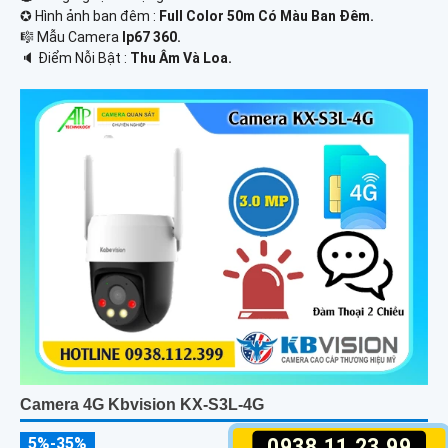
✪ Hình ảnh ban đêm :
Full Color 50m Có Màu Ban Ðêm.
🎼️ Mẫu Camera
Ip67 360.
️🔈 Điểm Nỗi Bật :
Thu Âm Và Loa.
Camera 4G Kbvision KX-S3L-4G
0938.11.23.99
5%-35%