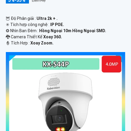
5%-35%
Liên Hệ
🦉 Độ Phân giải :
Ultra 2k + .
✳️ Tích hợp công nghệ :
IP POE.
❂ Nhìn Ban Đêm :
Hồng Ngoại 10m Hồng Ngoại SMD.
🐉️ Camera Thiết Kế
Xoay 360.
️👮 Tích Hợp :
Xoay Zoom.