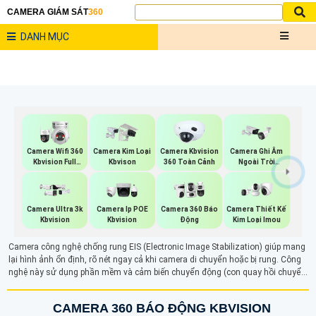
CAMERA GIÁM SÁT
360
DANH MỤC
Camera Wifi 360
Camera Kim Loại
Camera Kbvision
Camera Ghi Âm
Kbvision Full
Kbvison
360 Toàn Cảnh
Ngoài Trời
Color
Kbvision
Camera Ultra 3k
Camera Ip POE
Camera 360 Báo
Camera Thiết Kế
Kbvision
Kbvision
Động
Kim Loại Imou
Camera công nghệ chống rung EIS (Electronic Image Stabilization) giúp mang
lại hình ảnh ổn định, rõ nét ngay cả khi camera di chuyển hoặc bị rung. Công
nghệ này sử dụng phần mềm và cảm biến chuyển động (con quay hồi chuyển)
để phát hiện và điều chỉnh các rung lắc, giảm thiểu hiện tượng mờ nhòe trong
video
CAMERA 360 BÁO ĐỘNG KBVISION