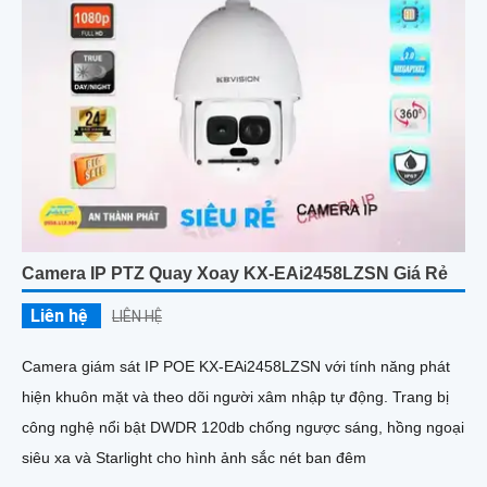
Camera IP PTZ Quay Xoay KX-EAi2458LZSN Giá Rẻ
Liên hệ
LIÊN HỆ
Camera giám sát IP POE KX-EAi2458LZSN với tính năng phát
hiện khuôn mặt và theo dõi người xâm nhập tự động. Trang bị
công nghệ nổi bật DWDR 120db chống ngược sáng, hồng ngoại
siêu xa và Starlight cho hình ảnh sắc nét ban đêm