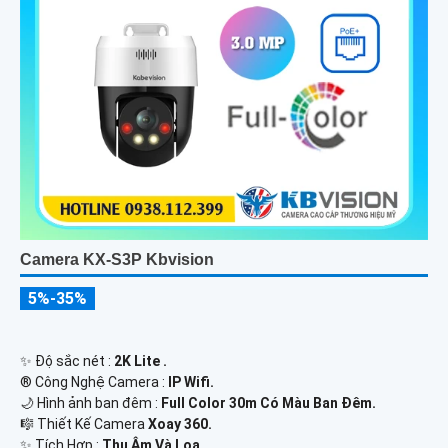
Camera KX-S3P Kbvision
5%-35%
✨ Độ sắc nét :
2K Lite .
®️ Công Nghệ Camera :
IP Wifi.
🌙 Hình ảnh ban đêm :
Full Color 30m Có Màu Ban Ðêm.
🎼️ Thiết Kế Camera
Xoay 360.
️✨ Tích Hợp :
Thu Âm Và Loa.