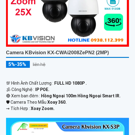
Camera KBvision KX-CWAi2008ZePN2 (2MP)
5%-35%
liên hệ
💯 Hình Ành Chất Lượng :
FULL HD 1080P .
🕉️ Công Nghệ :
IP POE.
🔴 Xem ban đêm :
Hồng Ngoại 100m Hồng Ngoại Smart IR.
🛡 Camera Theo Mẫu
Xoay 360.
️⇝ Tích Hợp :
Xoay Zoom.