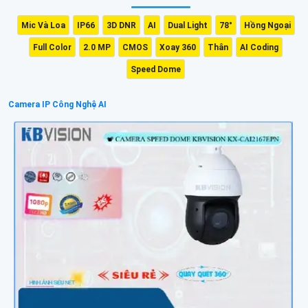
Mic Và Loa
IP66
3D DNR
AI
Dual Light
78°
Hồng Ngoại
Full Color
2.0 MP
CMOS
Xoay 360
Thân
AI Coding
Speed Dome
Camera IP Công Nghệ AI