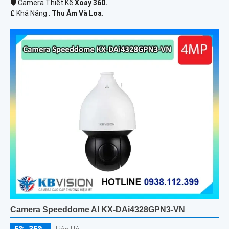
🛡 Camera Thiết Kế
Xoay 360.
️₤ Khả Năng :
Thu Âm Và Loa.
Camera Speeddome AI KX-DAi4328GPN3-VN