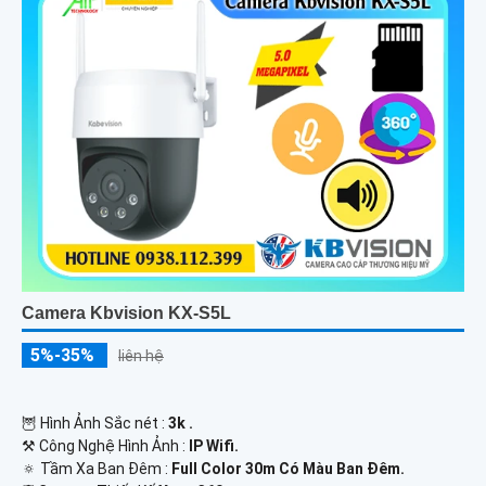
Camera Kbvision KX-S5L
5%-35%
liên hệ
🦉 Hình Ảnh Sắc nét :
3k .
⚒ Công Nghệ Hình Ảnh :
IP Wifi.
🔅 Tầm Xa Ban Đêm :
Full Color 30m Có Màu Ban Ðêm.