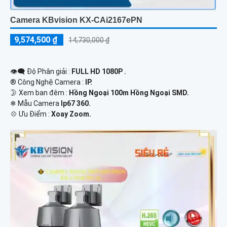
Camera KBvision KX-CAi2167ePN
9,574,500 ₫
14,730,000 ₫
👁️‍🗨 Độ Phân giải :
FULL HD 1080P .
®️ Công Nghệ Camera :
IP.
🌛 Xem ban đêm :
Hồng Ngoại 100m Hồng Ngoại SMD.
❄ Mẫu Camera
Ip67 360.
️💠 Ưu Điểm :
Xoay Zoom.