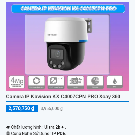
Camera IP Kbvision KX-C4007CPN-PRO Xoay 360
2,570,750 ₫
3,955,000 ₫
👁 Chất lượng hình :
Ultra 2k + .
🤖️ Công Nghệ Sử Dụng :
IP POE.