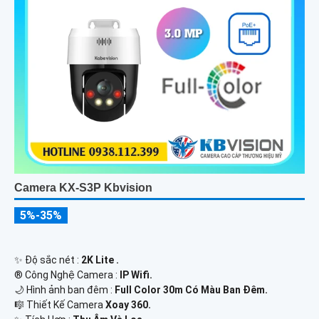
Camera KX-S3P Kbvision
5%-35%
✨ Độ sắc nét :
2K Lite .
®️ Công Nghệ Camera :
IP Wifi.
🌙 Hình ảnh ban đêm :
Full Color 30m Có Màu Ban Ðêm.
🎼️ Thiết Kế Camera
Xoay 360.