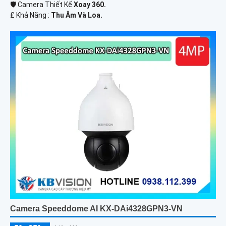
🛡 Camera Thiết Kế
Xoay 360.
️₤ Khả Năng :
Thu Âm Và Loa.
Camera Speeddome AI KX-DAi4328GPN3-VN