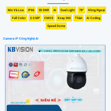
Mic Và Loa
IP66
3D DNR
AI
Dual Light
78°
Hồng Ngoại
Full Color
2.0 MP
CMOS
Xoay 360
Thân
AI Coding
Speed Dome
Camera IP Công Nghệ AI