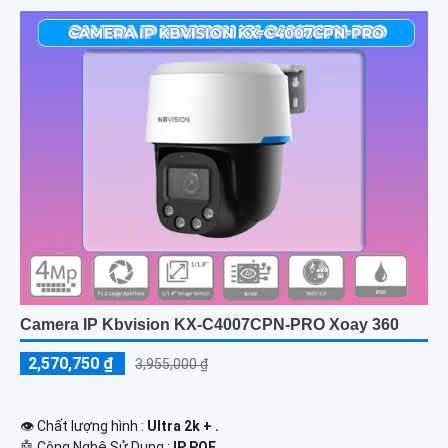
Camera IP Kbvision KX-C4007CPN-PRO Xoay 360
2,570,750 ₫
3,955,000 ₫
👁 Chất lượng hình :
Ultra 2k + .
🤖️ Công Nghệ Sử Dụng :
IP POE.