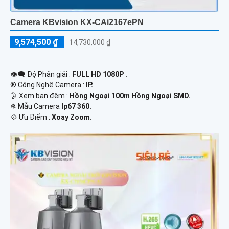
Camera KBvision KX-CAi2167ePN
9,574,500 ₫
14,730,000 ₫
👁️‍🗨 Độ Phân giải :
FULL HD 1080P .
®️ Công Nghệ Camera :
IP.
🌛 Xem ban đêm :
Hồng Ngoại 100m Hồng Ngoại SMD.
❄ Mẫu Camera
Ip67 360.
️💠 Ưu Điểm :
Xoay Zoom.