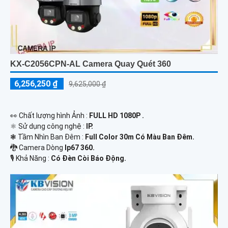
KX-C2056CPN-AL Camera Quay Quét 360
6,256,250 ₫
9,625,000 ₫
️👀 Chất lượng hình Ảnh :
FULL HD 1080P .
⚛️ Sử dụng công nghệ :
IP.
❃ Tầm Nhìn Ban Đêm :
Full Color 30m Có Màu Ban Ðêm.
🐉️ Camera Dòng
Ip67 360.
️🎙 Khả Năng :
Có Ðèn Còi Báo Động.