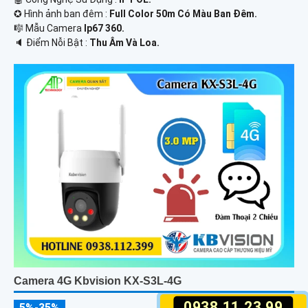
✪ Hình ảnh ban đêm :
Full Color 50m Có Màu Ban Ðêm.
🎼️ Mẫu Camera
Ip67 360.
️🔈 Điểm Nỗi Bật :
Thu Âm Và Loa.
Camera 4G Kbvision KX-S3L-4G
0938.11.23.99
5%-35%