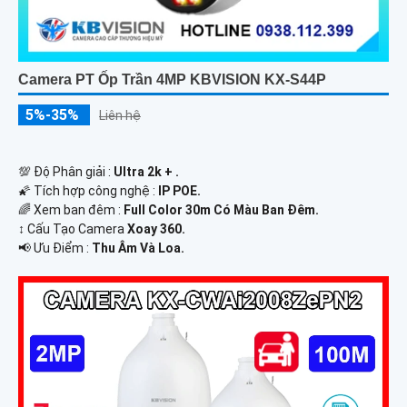
Camera PT Ốp Trần 4MP KBVISION KX-S44P
5%-35%
Liên hệ
💯 Độ Phân giải :
Ultra 2k + .
🌠 Tích hợp công nghệ :
IP POE.
🌈 Xem ban đêm :
Full Color 30m Có Màu Ban Ðêm.
↕️ Cấu Tạo Camera
Xoay 360.
️📢 Ưu Điểm :
Thu Âm Và Loa.