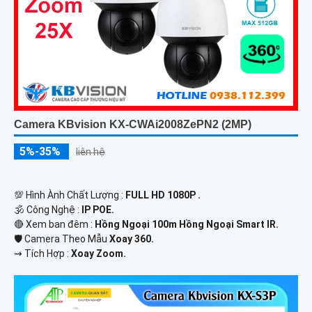
Camera KBvision KX-CWAi2008ZePN2 (2MP)
5%-35%
liên hệ
💯 Hình Ành Chất Lượng :
FULL HD 1080P .
🕉️ Công Nghệ :
IP POE.
🔴 Xem ban đêm :
Hồng Ngoại 100m Hồng Ngoại Smart IR.
🛡 Camera Theo Mẫu
Xoay 360.
️⇝ Tích Hợp :
Xoay Zoom.