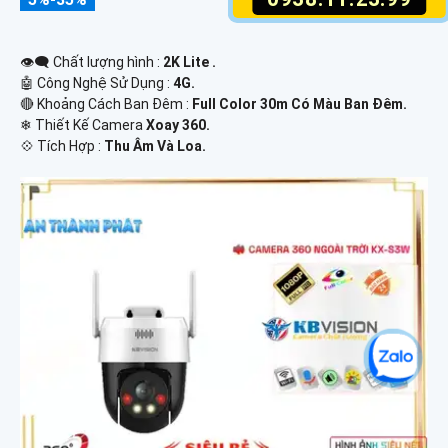
👁️‍🗨 Chất lượng hình :
2K Lite .
🤖️ Công Nghệ Sử Dụng :
4G.
🔴 Khoảng Cách Ban Đêm :
Full Color 30m Có Màu Ban Ðêm.
❄ Thiết Kế Camera
Xoay 360.
️💠 Tích Hợp :
Thu Âm Và Loa.