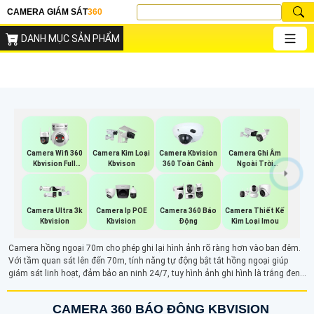
CAMERA GIÁM SÁT
360
DANH MỤC SẢN PHẨM
Camera Wifi 360
Camera Kim Loại
Camera Kbvision
Camera Ghi Âm
Kbvision Full
Kbvison
360 Toàn Cảnh
Ngoài Trời
Color
Kbvision
Camera Ultra 3k
Camera Ip POE
Camera 360 Báo
Camera Thiết Kế
Kbvision
Kbvision
Động
Kim Loại Imou
Camera hồng ngoại 70m cho phép ghi lại hình ảnh rõ ràng hơn vào ban đêm.
Với tầm quan sát lên đến 70m, tính năng tự động bật tắt hồng ngoại giúp
giám sát linh hoạt, đảm bảo an ninh 24/7, tuy hình ảnh ghi hình là trắng đen
nhưng camera vẫn mang lại hình ảnh rõ ràng ở khoảng cách xa ngay cả ban
đêm.
CAMERA 360 BÁO ĐỘNG KBVISION