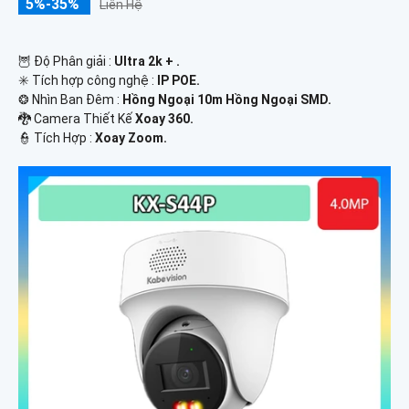
5%-35%
Liên Hệ
🦉 Độ Phân giải :
Ultra 2k + .
✳️ Tích hợp công nghệ :
IP POE.
❂ Nhìn Ban Đêm :
Hồng Ngoại 10m Hồng Ngoại SMD.
🐉️ Camera Thiết Kế
Xoay 360.
️👮 Tích Hợp :
Xoay Zoom.