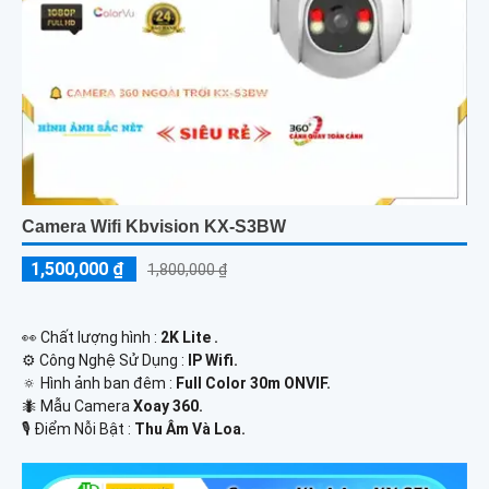
Camera Wifi Kbvision KX-S3BW
1,500,000 ₫
1,800,000 ₫
️👀 Chất lượng hình :
2K Lite .
⚙ Công Nghệ Sử Dụng :
IP Wifi.
🔅 Hình ảnh ban đêm :
Full Color 30m ONVIF.
🐜 Mẫu Camera
Xoay 360.
️🎙 Điểm Nỗi Bật :
Thu Âm Và Loa.