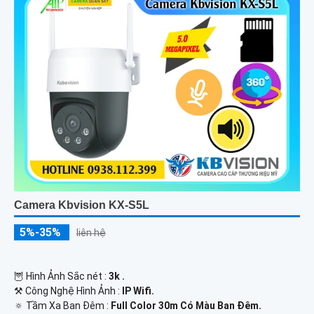
Camera Kbvision KX-S5L
5%-35%
liên hệ
🦉 Hình Ảnh Sắc nét :
3k .
⚒ Công Nghệ Hình Ảnh :
IP Wifi.
🔅 Tầm Xa Ban Đêm :
Full Color 30m Có Màu Ban Ðêm.