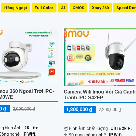
Hồng Ngoại
Full Color
AI
CMOS
Xoay 360
Speed Do
mou 360 Ngoài Trời IPC-
Camera Wifi Imou Với Giá Cạnh
3M0WE
Tranh IPC-S42FP
0 ₫
1,800,000 ₫
2,000,000 ₫
2,200,000 ₫
ng hình Ảnh :
2K Lite .
🦉 Hình ảnh chất lượng :
Ultra 2k + .
Công nghệ :
IP Wifi.
⚜️ Sử dụng công nghệ :
IP Wifi.