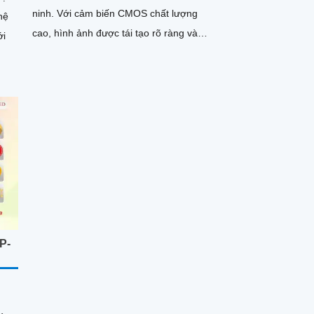
ninh. Với cảm biến CMOS chất lượng
hệ
cao, hình ảnh được tái tạo rõ ràng và
ới
tươi sáng hơn
P-