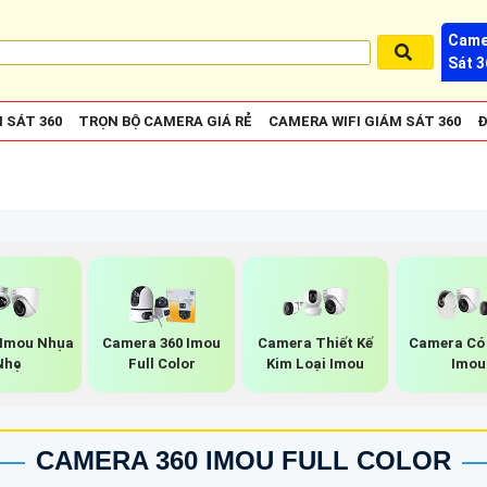
Came
Sát 3
 SÁT 360
TRỌN BỘ CAMERA GIÁ RẺ
CAMERA WIFI GIÁM SÁT 360
Đ
Imou Nhụa
Camera 360 Imou
Camera Thiết Kế
Camera Có
Nhẹ
Full Color
Kim Loại Imou
Imou
CAMERA 360 IMOU FULL COLOR