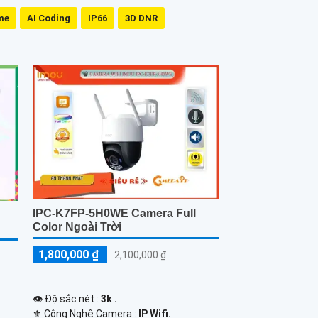
me
AI Coding
IP66
3D DNR
IPC-K7FP-5H0WE Camera Full
Color Ngoài Trời
1,800,000 ₫
2,100,000 ₫
👁 Độ sắc nét :
3k .
⚜️ Công Nghệ Camera :
IP Wifi.