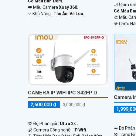
Có Màu Ban Đêm.
🌙 Giám sá
👑 Mẫu Camera
Xoay 360.
Có Màu Ba
️✨ Khả Năng :
Thu Âm Và Loa.
🎨 Mẫu Ca
️💎 Chức Nă
CAMERA IP WIFI IPC S42FP D
Camera 
2,600,000 ₫
3,000,000 ₫
1,999,00
💯 Độ Phân giải :
Ultra 2k .
☀️ Độ Phân 
🕉️ Camera Công nghệ :
IP Wifi.
⚒ Trang Bị