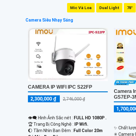
Mic Và Loa
Dual Light
78°
Camera Siêu Nhạy Sáng
CAMERA IP WIFI IPC S22FP
Camera I
GS7EP-
2,300,000 ₫
2,746,000 ₫
1,700,00
👁️‍🗨 Hình Ảnh Sắc nét :
FULL HD 1080P .
🏆 Trang Bị Công Nghệ :
IP Wifi.
✨ Chất lượ
🌔 Tầm Nhìn Ban Đêm :
Full Color 20m
✳️ Camera 