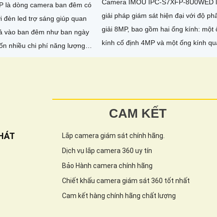
Camera IMOU IPC-S7XFP-8U0WED 
 là dòng camera ban đêm có
giải pháp giám sát hiện đại với độ ph
i đèn led trợ sáng giúp quan
giải 8MP, bao gồm hai ống kính: một
uả vào ban đêm như ban ngày
kính cố định 4MP và một ống kính qu
ốn nhiều chi phí năng lượng.
quét 4MP. Thiết bị này nổi bật với khả
c trang bị...
năng ghi hình sắc nét trong điều kiện
sáng yếu nhờ công nghệ AURORA si
nhạy sáng
CAM KẾT
HÁT
Lắp camera giám sát chính hãng.
Dịch vụ lắp camera 360 uy tín
Bảo Hành camera chính hãng
Chiết khấu camera giám sát 360 tốt nhất
Cam kết hàng chính hãng chất lượng