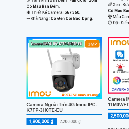
🌛 Tầm Nhìn Ban Đêm :
Full Color 20m
🌈 Xem Đư
Có Màu Ban Đêm.
Có Màu Ba
🐜 Thiết Kế Camera
Ip67 360.
🐉️ Mẫu C
️⇝ Khả Năng :
Có Đèn Còi Báo Động.
️💮 Đặt Điể
Camera I
11M0WE
Camera Ngoài Trời 4G Imou IPC-
K7FP-3H0TE-EU
2,500,00
1,900,000 ₫
2,200,000 ₫