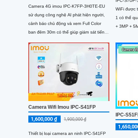
IPC-S7UP-
Camera 4G imou IPC-K7FP-3H0TE-EU
WiFi được t
sử dụng công nghệ AI phát hiện người,
1 có thể qu
cảnh báo chủ động và xem Full Color
+ 3MP + 5M
ban đêm 30m có thể giúp giám sát tiến
cảnh rõ nét. Camera hỗ trợ 4 ch
độ thi công và đảm bảo an ninh cho công
quan sát ba
trình xây dựng, đặc biệt là trong những
sát hiệu qu
khu vực mà việc đi lại khó khăn hoặc
sáng
không có sẵn kết nối mạng ổn định.
Camera IPC-K7FP-3H0TE-EU sử dụng
công nghệ nhận diện người và động vật,
kết hợp Wifi không dây
Camera Wifi Imou IPC-S41FP
IPC-S51F
1,600,000 ₫
1,900,000 ₫
1,650,00
Thiết bị loại camera an ninh IPC-S41FP