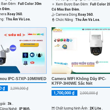
t Ban Đêm :
Full Color 30m
🔅 Xem Được Ban Đêm :
Full Color 
n Ðêm.
Có Màu Ban Ðêm.
mera
Xoay 360.
🤹 Camera Dòng
Xoay 360.
ng :
Thu Âm Và Loa.
️👮 Chức Năng :
Thu Âm Và Loa.
Imou IPC-S7XP-10M0WED
Camera WIFI Không Dây IPC-
K7FP-3H0WE Sắc Nét
0 ₫
2,299,000 ₫
1,700,000 ₫
2,000,000 ₫
giải :
3k .
🦉 Chất lượng hình Ảnh :
2K Lite .
 Công Nghệ :
IP Wifi.