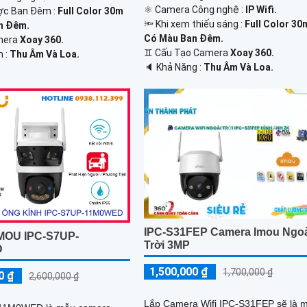
⚛️ Camera Công nghệ :
IP Wifi.
ợc Ban Đêm :
Full Color 30m
🔦 Khi xem thiếu sáng :
Full Color 30
n Ðêm.
Có Màu Ban Ðêm.
amera
Xoay 360.
♊ Cấu Tạo Camera
Xoay 360.
m :
Thu Âm Và Loa.
️🔈 Khả Năng :
Thu Âm Và Loa.
IPC-S31FEP Camera Imou Ngo
MOU IPC-S7UP-
Trời 3MP
D
1,500,000 ₫
1,700,000 ₫
0 ₫
2,600,000 ₫
Lắp Camera Wifi IPC-S31FEP sẽ là 