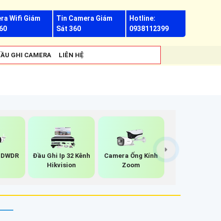
ra Wifi Giám
Tin Camera Giám
Hotline:
60
Sát 360
0938112399
ẦU GHI CAMERA
LIÊN HỆ
 DWDR
Đầu Ghi Ip 32 Kênh
Camera Ống Kính
Hikvision
Zoom