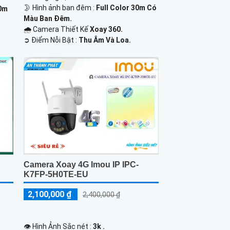
🌛 Hình ảnh ban đêm :
Full Color 30m Có
20m
Màu Ban Ðêm.
🌧️ Camera Thiết Kế
Xoay 360.
️➲ Điểm Nỗi Bật :
Thu Âm Và Loa.
Camera Xoay 4G Imou IP IPC-
K7FP-5H0TE-EU
2,100,000 ₫
2,400,000 ₫
👁 Hình Ảnh Sắc nét :
3k .