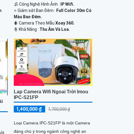
🕉️ Công Nghệ Hình Ảnh :
IP Wifi.
m
⭐ Giám sát Ban Đêm :
Full Color 30m Có
Màu Ban Ðêm.
🐜 Camera Theo Mẫu
Xoay 360.
️👮 Khả Năng :
Thu Âm Và Loa.
Lap Camera Wifi Ngoai Trời Imou
IPC-S21FP
ài
1,400,000 ₫
1,700,000 ₫
Loại Camera IPC-S21FP là một Camera
đáng chú ý trong ngành công nghệ an
một