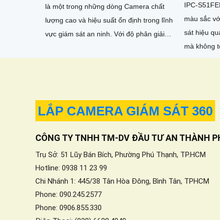
IPC-S51FEP
là một trong những dòng Camera chất
màu sắc vớ
lượng cao và hiệu suất ổn định trong lĩnh
sát hiệu q
vực giám sát an ninh. Với độ phân giải
mà không t
Full HD 1080p, camera IPC-S41FP có
Thiết bị đượ
khả năng quan sát rõ nét và chi tiết
LẮP CAMERA GIÁM SÁT 360
CÔNG TY TNHH TM-DV ĐẦU TƯ AN THÀNH P
Trụ Sở: 51 Lũy Bán Bích, Phường Phú Thạnh, TP.HCM
Hotline: 0938 11 23 99
Chi Nhánh 1: 445/38 Tân Hòa Đông, Bình Tân, TPHCM
Phone: 090.245.2577
Phone: 0906.855.330