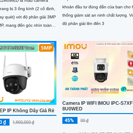
11M0WED là mẫu camera
khoản đầu tư đúng đắn của bạn cho 
rang bị 3 ống kính (2 cố định,
thống giám sát an ninh chất lượng. V
ay quét) với độ phân giải 3MP
độ phân giải lên đến 3
P, mang đến góc nhìn toàn
ế độ
n đêm linh hoạt, giúp giám
ả trong mọi điều kiện ánh
Camera IP WIFI IMOU IPC-S7XF
8U0WED
EP IP Không Dây Giá Rẻ
45%
00 ₫
0 ₫
1,900,000 ₫