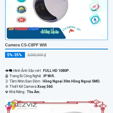
Camera CS-C8PF Wifi
5%-35%
3,000,000 ₫
👁️‍🗨 Hình Ảnh Sắc nét :
FULL HD 1080P .
🤖️ Trang Bị Công Nghệ :
IP Wifi.
🌛 Tầm Nhìn Ban Đêm :
Hồng Ngoại 30m Hồng Ngoại SMD.
💢 Thiết Kế Camera
Xoay 360.
️💎 Khả Năng :
Thu Âm.