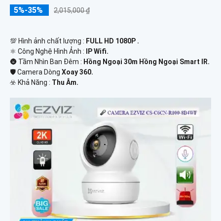
5%-35%
2,015,000 ₫
💯 Hình ảnh chất lượng :
FULL HD 1080P .
⚛️ Công Nghệ Hình Ảnh :
IP Wifi.
🌚 Tầm Nhìn Ban Đêm :
Hồng Ngoại 30m Hồng Ngoại Smart IR.
🛡 Camera Dòng
Xoay 360.
️☣️ Khả Năng :
Thu Âm.