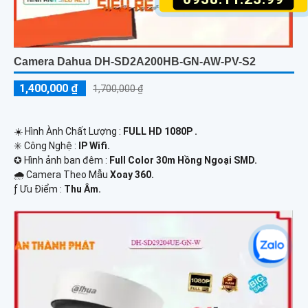
Camera Dahua DH-SD2A200HB-GN-AW-PV-S2
1,400,000 ₫
1,700,000 ₫
☀️ Hình Ành Chất Lượng :
FULL HD 1080P .
✳️ Công Nghệ :
IP Wifi.
✪ Hình ảnh ban đêm :
Full Color 30m Hồng Ngoại SMD.
🌧️ Camera Theo Mẫu
Xoay 360.
️ƒ Ưu Điểm :
Thu Âm.