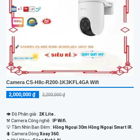
Camera CS-H8c-R200-1K3KFL4GA Wifi
2,000,000 ₫
2,200,000 ₫
👁 Độ Phân giải :
2K Lite .
⚒ Camera Công nghệ :
IP Wifi.
💡 Tầm Nhìn Ban Đêm :
Hồng Ngoại 30m Hồng Ngoại Smart IR.
🐜 Camera Dòng
Xoay 360.