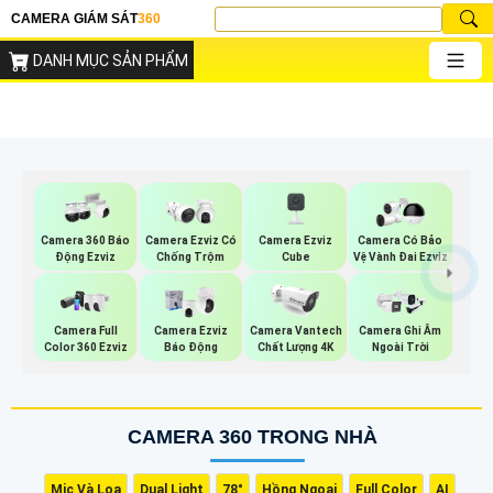
CAMERA GIÁM SÁT
360
DANH MỤC SẢN PHẨM
Camera Ezviz
Camera 360 Báo
Camera Ezviz Có
Camera Có Bảo
Cube
Động Ezviz
Chống Trộm
Vệ Vành Đai Ezviz
Camera Full
Camera Ezviz
Camera Vantech
Camera Ghi Âm
Color 360 Ezviz
Báo Động
Chất Lượng 4K
Ngoài Trời
CAMERA 360 TRONG NHÀ
Mic Và Loa
Dual Light
78°
Hồng Ngoại
Full Color
AI