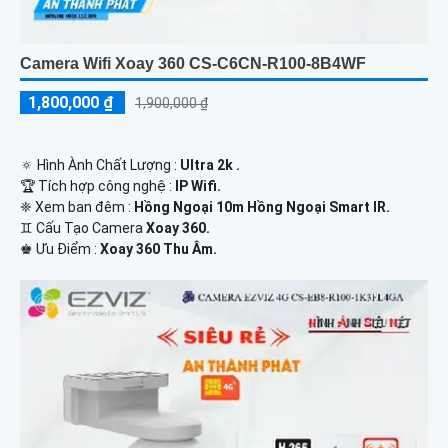
Camera Wifi Xoay 360 CS-C6CN-R100-8B4WF
1,800,000 ₫
1,900,000 ₫
🔅 Hình Ành Chất Lượng :
Ultra 2k .
🏆 Tích hợp công nghệ :
IP Wifi.
❈ Xem ban đêm :
Hồng Ngoại 10m Hồng Ngoại Smart IR.
♊ Cấu Tạo Camera
Xoay 360.
️♚ Ưu Điểm :
Xoay 360 Thu Âm.