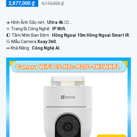
2,877,000 ₫
4,110,000 ₫
☀️ Hình Ảnh Sắc nét :
Ultra 4k 👍🏾 .
⚛️ Trang Bị Công Nghệ :
IP Wifi.
🌔 Tầm Nhìn Ban Đêm :
Hồng Ngoại 10m Hồng Ngoại Smart IR.
💦 Mẫu Camera
Xoay 360.
️↭ Khả Năng :
Công Nghệ AI.