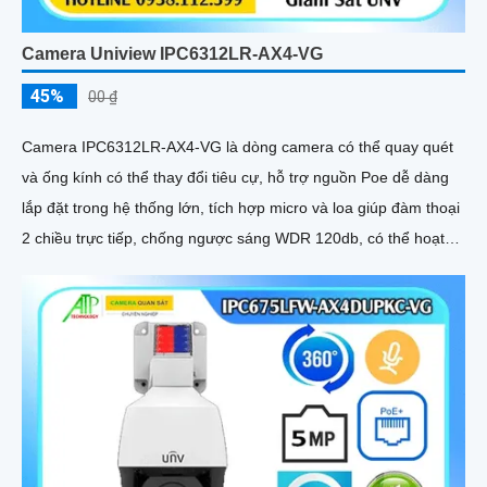
Camera Uniview IPC6312LR-AX4-VG
45%
00 ₫
Camera IPC6312LR-AX4-VG là dòng camera có thể quay quét
và ống kính có thể thay đổi tiêu cự, hỗ trợ nguồn Poe dễ dàng
lắp đặt trong hệ thống lớn, tích hợp micro và loa giúp đàm thoại
2 chiều trực tiếp, chống ngược sáng WDR 120db, có thể hoạt
động độc lập nhờ ke cắm thẻ nhớ 256GB