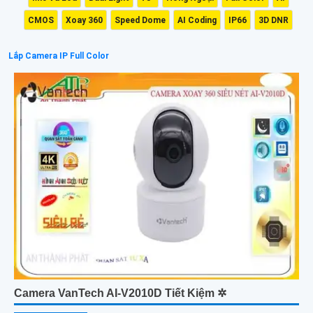
CMOS
Xoay 360
Speed Dome
AI Coding
IP66
3D DNR
Lắp Camera IP Full Color
Camera VanTech AI-V2010D Tiết Kiệm ✲