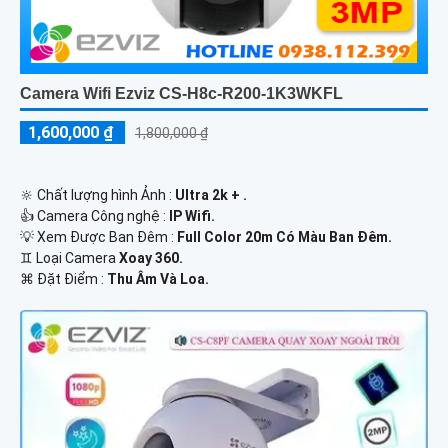
Camera Wifi Ezviz CS-H8c-R200-1K3WKFL
1,600,000 ₫
1,800,000 ₫
🔆 Chất lượng hình Ảnh :
Ultra 2k + .
👍 Camera Công nghệ :
IP Wifi.
💡 Xem Được Ban Đêm :
Full Color 20m Có Màu Ban Ðêm.
♊ Loại Camera
Xoay 360.
️⌘ Đặt Điểm :
Thu Âm Và Loa.