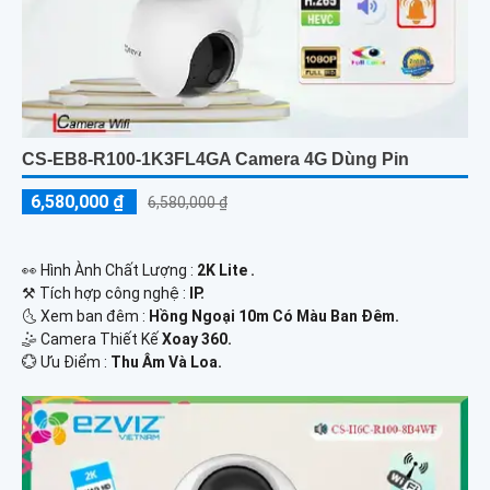
CS-EB8-R100-1K3FL4GA Camera 4G Dùng Pin
6,580,000 ₫
6,580,000 ₫
️👀 Hình Ành Chất Lượng :
2K Lite .
⚒ Tích hợp công nghệ :
IP.
🌜 Xem ban đêm :
Hồng Ngoại 10m Có Màu Ban Đêm.
🤹 Camera Thiết Kế
Xoay 360.
️💮 Ưu Điểm :
Thu Âm Và Loa.