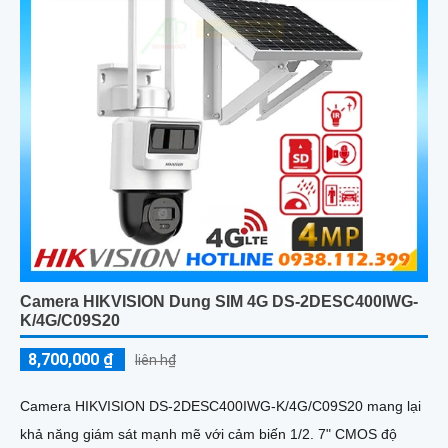
Camera HIKVISION Dung SIM 4G DS-2DESC400IWG-
K/4G/C09S20
8,700,000 ₫
liên h₫
Camera HIKVISION DS-2DESC400IWG-K/4G/C09S20 mang lại
khả năng giám sát mạnh mẽ với cảm biến 1/2. 7" CMOS độ