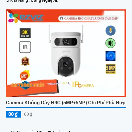
️➲ Khả Năng :
Công Nghệ AI.
Camera Không Dây H9C (5MP+5MP) Chi Phí Phù Hợp
00 ₫
00 ₫