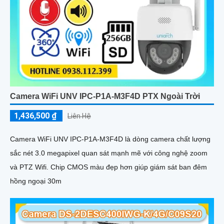
Camera WiFi UNV IPC-P1A-M3F4D PTX Ngoài Trời
1,436,500 ₫
Liên Hệ
Camera WiFi UNV IPC-P1A-M3F4D là dòng camera chất lượng
sắc nét 3.0 megapixel quan sát mạnh mẽ với công nghệ zoom
và PTZ Wifi. Chip CMOS màu đẹp hơn giúp giám sát ban đêm
hồng ngoại 30m