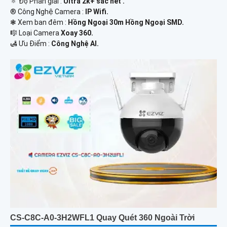
🔅 Độ Phân giải :
Ultra 2k+ sắc nét .
®️ Công Nghệ Camera :
IP Wifi.
❃ Xem ban đêm :
Hồng Ngoại 30m Hồng Ngoại SMD.
🎼️ Loại Camera
Xoay 360.
️🛃 Ưu Điểm :
Công Nghệ AI.
CS-C8C-A0-3H2WFL1 Quay Quét 360 Ngoài Trời