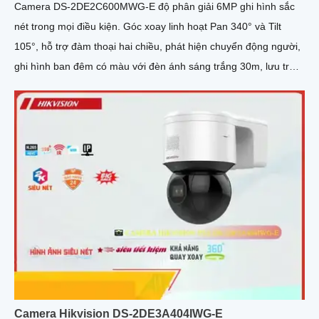
Camera DS-2DE2C600MWG-E độ phân giải 6MP ghi hình sắc
nét trong mọi điều kiện. Góc xoay linh hoạt Pan 340° và Tilt
105°, hỗ trợ đàm thoại hai chiều, phát hiện chuyển động người,
ghi hình ban đêm có màu với đèn ánh sáng trắng 30m, lưu trữ
lên tới 512GB, phù hợp giám sát toàn diện
Camera Hikvision DS-2DE3A404IWG-E