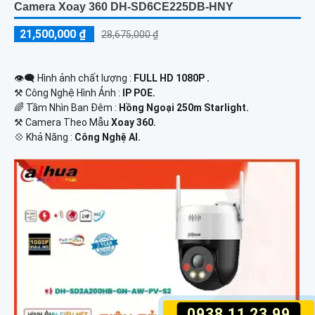
Camera Xoay 360 DH-SD6CE225DB-HNY
21,500,000 ₫
28,675,000 ₫
👁️‍🗨 Hình ảnh chất lượng :
FULL HD 1080P .
⚒ Công Nghệ Hình Ảnh :
IP POE.
🌈 Tầm Nhìn Ban Đêm :
Hồng Ngoại 250m Starlight.
⚒ Camera Theo Mẫu
Xoay 360.
️💠 Khả Năng :
Công Nghệ AI.
0938.11.23.99