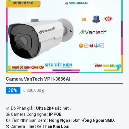
Camera VanTech VPH-3656AI
30%
6,800,000 ₫
🔆 Độ Phân giải :
Ultra 2k+ sắc nét .
🕉️ Camera Công nghệ :
IP POE.
🌔 Tầm Nhìn Ban Đêm :
Hồng Ngoại 50m Hồng Ngoại SMD.
⚒ Camera Thiết Kế
Thân Kim Loại.