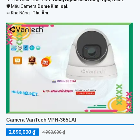
🛡 Mẫu Camera
Dome Kim loại.
️↭ Khả Năng :
Thu Âm.
Camera VanTech VPH-3651AI
2,890,000 ₫
4,980,000 ₫