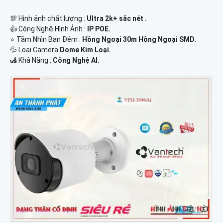
💯 Hình ảnh chất lượng :
Ultra 2k+ sắc nét .
👍 Công Nghệ Hình Ảnh :
IP POE.
⭐ Tầm Nhìn Ban Đêm :
Hồng Ngoại 30m Hồng Ngoại SMD.
💦 Loại Camera
Dome Kim Loại.
️🛃 Khả Năng :
Công Nghệ AI.