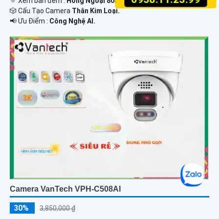
🔅 Xem ban đêm :
Hồng Ngoại 80m Hồng Ngoại SMD.
🎲 Cấu Tạo Camera
Thân Kim Loại.
️📢 Ưu Điểm :
Công Nghệ AI.
Camera VanTech VPH-C508AI
30%
3,850,000 ₫