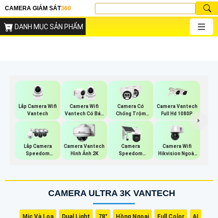
CAMERA GIÁM SÁT
360
DANH MỤC SẢN PHẨM
Lắp Camera Wifi
Camera Wifi
Camera Có
Camera Vantech
Vantech
Vantech Có Báo
Chống Trộm
Full Hd 1080P
Động
Vantech
Camera Wifi
Lắp Camera
Camera Vantech
Camera
Hikvision Ngoài
Speedom
Hình Ảnh 2K
Speedom
Trời 360
Vantech
Hikvision
CAMERA ULTRA 3K VANTECH
Mic Và Loa
Dual Light
78°
Hồng Ngoại
Full Color
AI