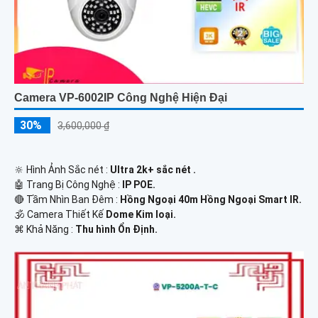
Camera VP-6002IP Công Nghệ Hiện Đại
30%
3,600,000 ₫
🔆 Hình Ảnh Sắc nét :
Ultra 2k+ sắc nét .
🤖️ Trang Bị Công Nghệ :
IP POE.
🔴 Tầm Nhìn Ban Đêm :
Hồng Ngoại 40m Hồng Ngoại Smart IR.
🕉️ Camera Thiết Kế
Dome Kim loại.
️⌘ Khả Năng :
Thu hình Ổn Định.