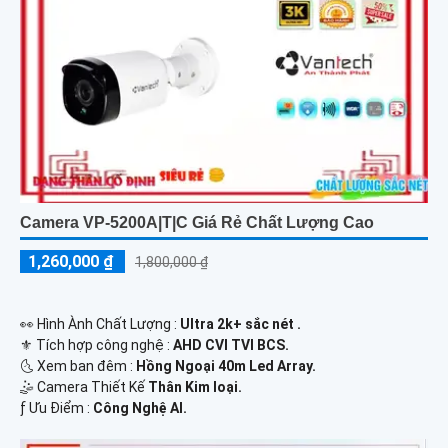
Camera VP-5200A|T|C Giá Rẻ Chất Lượng Cao
1,260,000 ₫
1,800,000 ₫
️👀 Hình Ành Chất Lượng :
Ultra 2k+ sắc nét .
⚜️ Tích hợp công nghệ :
AHD CVI TVI BCS.
🌜 Xem ban đêm :
Hồng Ngoại 40m Led Array.
🤹 Camera Thiết Kế
Thân Kim loại.
️ƒ Ưu Điểm :
Công Nghệ AI.