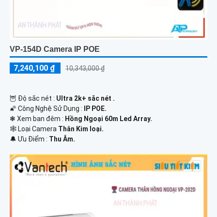
VP-154D Camera IP POE
7,240,100 ₫
10,343,000 ₫
🦉 Độ sắc nét :
Ultra 2k+ sắc nét .
🌠 Công Nghệ Sử Dụng :
IP POE.
❃ Xem ban đêm :
Hồng Ngoại 60m Led Array.
🕸️ Loại Camera
Thân Kim loại.
️🔔 Ưu Điểm :
Thu Âm.