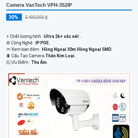
Camera VanTech VPH-352IP
30%
3,400,000 ₫
️⚡ Chất lượng hình :
Ultra 2k+ sắc nét .
⚙ Công Nghệ :
IP POE.
🔦 Xem ban đêm :
Hồng Ngoại 30m Hồng Ngoại SMD.
🐜 Cấu Tạo Camera
Thân Kim Loại.
️🆑 Ưu Điểm :
Thu Âm.