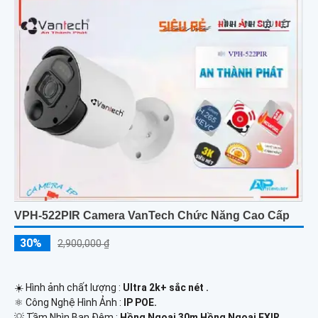
VPH-522PIR Camera VanTech Chức Năng Cao Cấp
30%
2,900,000 ₫
☀️ Hình ảnh chất lượng :
Ultra 2k+ sắc nét .
⚛️ Công Nghệ Hình Ảnh :
IP POE.
💡 Tầm Nhìn Ban Đêm :
Hồng Ngoại 30m Hồng Ngoại EXIR.