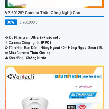
VP-6012IP Camera Thân Công Nghệ Cao
30%
3,960,000 ₫
👁 Độ Phân giải :
Ultra 2k+ sắc nét .
⚛️ Camera Công nghệ :
IP POE.
✪ Tầm Nhìn Ban Đêm :
Hồng Ngoại 40m Hồng Ngoại Smart IR.
👑 Mẫu Camera
Thân Kim loại.
️🔔 Khả Năng :
Chống Nước.