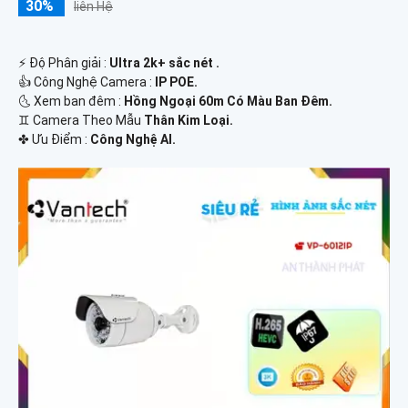
30%
liên Hệ
️⚡ Độ Phân giải :
Ultra 2k+ sắc nét .
👍 Công Nghệ Camera :
IP POE.
🌜 Xem ban đêm :
Hồng Ngoại 60m Có Màu Ban Đêm.
♊ Camera Theo Mẫu
Thân Kim Loại.
️✤ Ưu Điểm :
Công Nghệ AI.