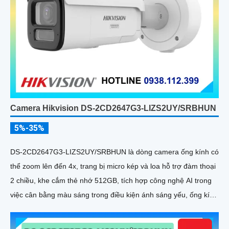
Camera Hikvision DS-2CD2647G3-LIZS2UY/SRBHUN
5%-35%
DS-2CD2647G3-LIZS2UY/SRBHUN là dòng camera ống kính có
thể zoom lên đến 4x, trang bị micro kép và loa hỗ trợ đàm thoại
2 chiều, khe cắm thẻ nhớ 512GB, tích hợp công nghệ AI trong
việc cân bằng màu sáng trong điều kiện ánh sáng yếu, ống kính
có độ phân giải 4