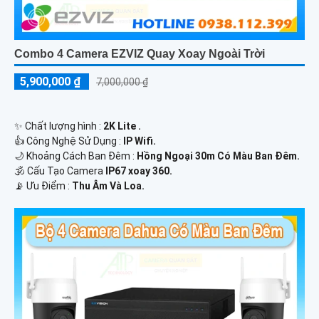
Combo 4 Camera EZVIZ Quay Xoay Ngoài Trời
5,900,000 ₫
7,000,000 ₫
✨ Chất lượng hình :
2K Lite .
👍 Công Nghệ Sử Dụng :
IP Wifi.
🌙 Khoảng Cách Ban Đêm :
Hồng Ngoại 30m Có Màu Ban Ðêm.
🕉️ Cấu Tạo Camera
IP67 xoay 360.
️📡 Ưu Điểm :
Thu Âm Và Loa.