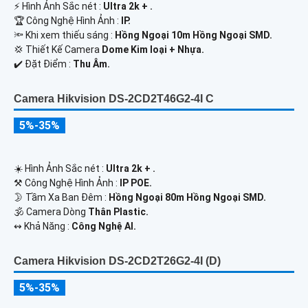
️⚡ Hình Ảnh Sắc nét :
Ultra 2k + .
🏆 Công Nghệ Hình Ảnh :
IP.
🔦 Khi xem thiếu sáng :
Hồng Ngoại 10m Hồng Ngoại SMD.
💢 Thiết Kế Camera
Dome Kim loại + Nhựa.
️✔️ Đặt Điểm :
Thu Âm.
Camera Hikvision DS-2CD2T46G2-4I C
5%-35%
☀️ Hình Ảnh Sắc nét :
Ultra 2k + .
⚒ Công Nghệ Hình Ảnh :
IP POE.
🌛 Tầm Xa Ban Đêm :
Hồng Ngoại 80m Hồng Ngoại SMD.
🕉️ Camera Dòng
Thân Plastic.
️↭ Khả Năng :
Công Nghệ AI.
Camera Hikvision DS-2CD2T26G2-4I (D)
5%-35%