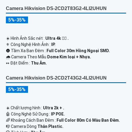
Camera Hikvision DS-2CD2T83G2-4LI2UHUN
5%-35%
☀️ Hình Ảnh Sắc nét :
Ultra 4k 👍🏾 .
⚜️ Công Nghệ Hình Ảnh :
IP.
🌚 Tầm Xa Ban Đêm :
Full Color 30m Hồng Ngoại SMD.
🌧️ Camera Theo Mẫu
Dome Kim loại + Nhựa.
️↭ Đặt Điểm :
Thu Âm.
Camera Hikvision DS-2CD2T43G2-4LI2UHUN
5%-35%
☀️ Chất lượng hình :
Ultra 2k + .
🤖️ Công Nghệ Sử Dụng :
IP POE.
🌈 Khoảng Cách Ban Đêm :
Full Color 80m Có Màu Ban Ðêm.
🎼️ Camera Dòng
Thân Plastic.