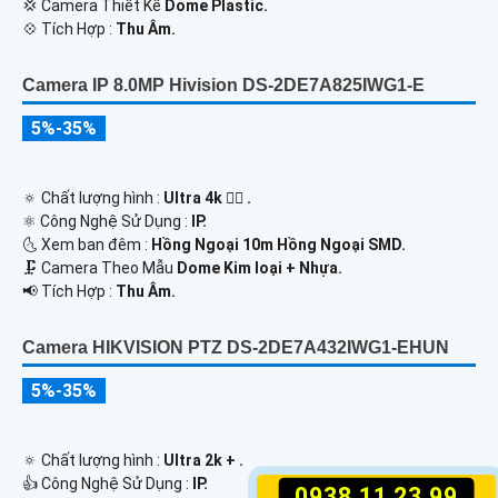
💢 Camera Thiết Kế
Dome Plastic.
️💠 Tích Hợp :
Thu Âm.
Camera IP 8.0MP Hivision DS-2DE7A825IWG1-E
5%-35%
🔅 Chất lượng hình :
Ultra 4k 👍🏾 .
⚛️ Công Nghệ Sử Dụng :
IP.
🌜 Xem ban đêm :
Hồng Ngoại 10m Hồng Ngoại SMD.
🗜️ Camera Theo Mẫu
Dome Kim loại + Nhựa.
️📢 Tích Hợp :
Thu Âm.
Camera HIKVISION PTZ DS-2DE7A432IWG1-EHUN
5%-35%
🔅 Chất lượng hình :
Ultra 2k + .
👍 Công Nghệ Sử Dụng :
IP.
0938.11.23.99