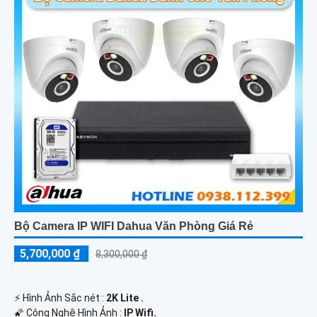
Bộ Camera IP WIFI Dahua Văn Phòng Giá Rẻ
5,700,000 ₫
8,300,000 ₫
️⚡ Hình Ảnh Sắc nét :
2K Lite .
🌠 Công Nghệ Hình Ảnh :
IP Wifi.