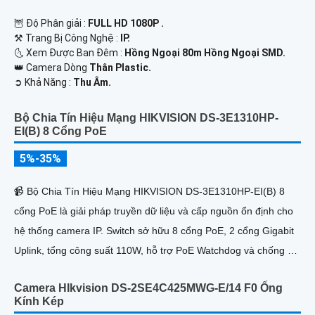
🦉 Độ Phân giải :
FULL HD 1080P .
⚒ Trang Bị Công Nghệ :
IP.
🌜 Xem Được Ban Đêm :
Hồng Ngoại 80m Hồng Ngoại SMD.
👑 Camera Dòng
Thân Plastic.
️➲ Khả Năng :
Thu Âm.
Bộ Chia Tín Hiệu Mạng HIKVISION DS-3E1310HP-
EI(B) 8 Cổng PoE
5%-35%
📹 Bộ Chia Tín Hiệu Mạng HIKVISION DS-3E1310HP-EI(B) 8
cổng PoE là giải pháp truyền dữ liệu và cấp nguồn ổn định cho
hệ thống camera IP. Switch sở hữu 8 cổng PoE, 2 cổng Gigabit
Uplink, tổng công suất 110W, hỗ trợ PoE Watchdog và chống sét
6KV
Camera HIkvision DS-2SE4C425MWG-E/14 F0 Ống
Kính Kép