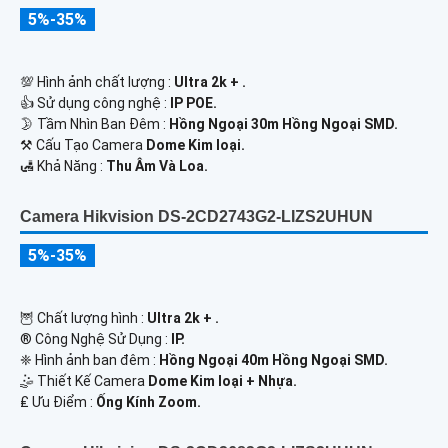
5%-35%
💯 Hình ảnh chất lượng :
Ultra 2k + .
👍 Sử dụng công nghệ :
IP POE.
🌛 Tầm Nhìn Ban Đêm :
Hồng Ngoại 30m Hồng Ngoại SMD.
⚒ Cấu Tạo Camera
Dome Kim loại.
️🛃 Khả Năng :
Thu Âm Và Loa.
Camera Hikvision DS-2CD2743G2-LIZS2UHUN
5%-35%
🦉 Chất lượng hình :
Ultra 2k + .
®️ Công Nghệ Sử Dụng :
IP.
❈ Hình ảnh ban đêm :
Hồng Ngoại 40m Hồng Ngoại SMD.
🤹 Thiết Kế Camera
Dome Kim loại + Nhựa.
️₤ Ưu Điểm :
Ống Kính Zoom.