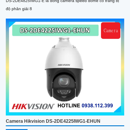
DS-2DE4825IWG1-E là dòng camera speed dome có trang bị
độ phân giải 8
Camera Hikvision DS-2DE4225IWG1-EHUN