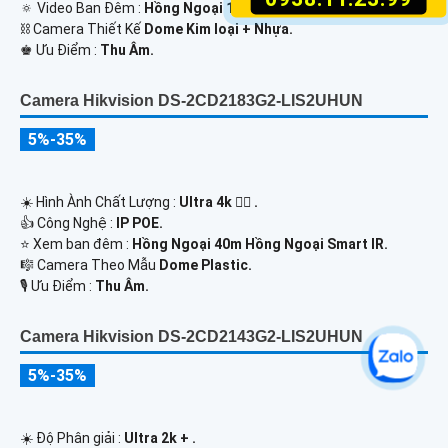
🔅 Video Ban Đêm :
Hồng Ngoại 10m Hồng Ngoại SMD.
⛓ Camera Thiết Kế
Dome Kim loại + Nhựa.
️♚ Ưu Điểm :
Thu Âm.
Camera Hikvision DS-2CD2183G2-LIS2UHUN
5%-35%
☀️ Hình Ành Chất Lượng :
Ultra 4k 👍🏾 .
👍 Công Nghệ :
IP POE.
⭐ Xem ban đêm :
Hồng Ngoại 40m Hồng Ngoại Smart IR.
🎼️ Camera Theo Mẫu
Dome Plastic.
️🎙 Ưu Điểm :
Thu Âm.
Camera Hikvision DS-2CD2143G2-LIS2UHUN
5%-35%
☀️ Độ Phân giải :
Ultra 2k + .