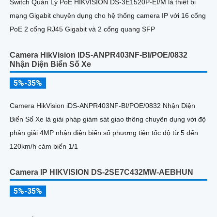
Switch Quản Lý PoE HIKVISION DS-3E1520P-EI/M là thiết bị
mạng Gigabit chuyên dụng cho hệ thống camera IP với 16 cổng
PoE 2 cổng RJ45 Gigabit và 2 cổng quang SFP
Camera HikVision IDS-ANPR403NF-BI/POE/0832
Nhận Diện Biển Số Xe
5%-35%
Camera HikVision iDS-ANPR403NF-BI/POE/0832 Nhận Diện
Biển Số Xe là giải pháp giám sát giao thông chuyên dụng với độ
phân giải 4MP nhận diện biển số phương tiện tốc độ từ 5 đến
120km/h cảm biến 1/1
Camera IP HIKVISION DS-2SE7C432MW-AEBHUN
5%-35%