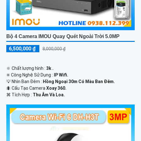
Bộ 4 Camera IMOU Quay Quét Ngoài Trời 5.0MP
6,500,000 ₫
8,000,000 ₫
🔆 Chất lượng hình :
3k .
✳️ Công Nghệ Sử Dụng :
IP Wifi.
💡 Nhìn Ban Đêm :
Hồng Ngoại 30m Có Màu Ban Ðêm.
🐜 Cấu Tạo Camera
Xoay 360.
️⌘ Tích Hợp :
Thu Âm Và Loa.