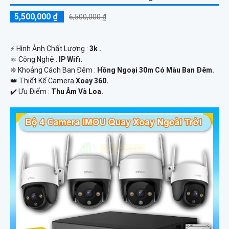
5,500,000 ₫
6,500,000 ₫
️⚡ Hình Ành Chất Lượng :
3k .
⚛️ Công Nghệ :
IP Wifi.
❈ Khoảng Cách Ban Đêm :
Hồng Ngoại 30m Có Màu Ban Ðêm.
👑 Thiết Kế Camera
Xoay 360.
️✔️ Ưu Điểm :
Thu Âm Và Loa.