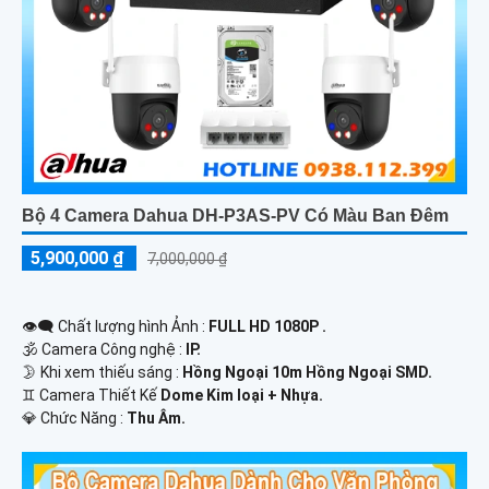
Bộ 4 Camera Dahua DH-P3AS-PV Có Màu Ban Đêm
5,900,000 ₫
7,000,000 ₫
👁️‍🗨 Chất lượng hình Ảnh :
FULL HD 1080P .
🕉️ Camera Công nghệ :
IP.
🌛 Khi xem thiếu sáng :
Hồng Ngoại 10m Hồng Ngoại SMD.
♊ Camera Thiết Kế
Dome Kim loại + Nhựa.
️💎 Chức Năng :
Thu Âm.