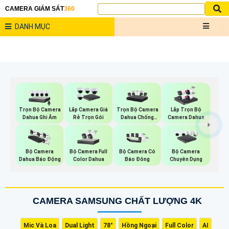
CAMERA GIÁM SÁT
360
DANH MỤC
Trọn Bộ Camera
Trọn Bộ Camera
Lắp Camera Giá
Lắp Trọn Bộ
Dahua Ghi Âm
Dahua Chống
Rẻ Trọn Gói
Camera Dahua
Trộm
Bộ Camera Full
Bộ Camera
Bộ Camera Có
Bộ Camera
Color Dahua
Dahua Báo Động
Báo Đông
Chuyên Dụng
CAMERA SAMSUNG CHẤT LƯỢNG 4K
Mic Và Loa
Dual Light
78°
Hồng Ngoại
Full Color
AI