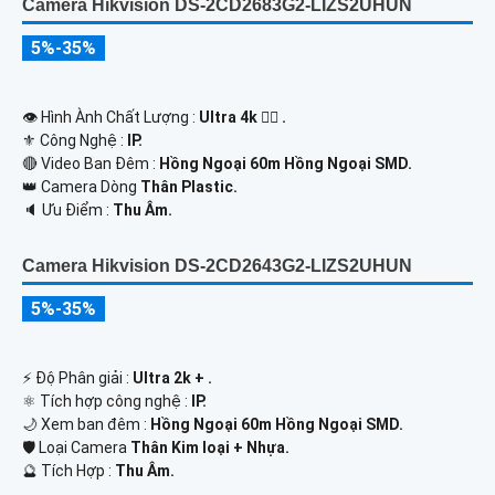
Camera Hikvision DS-2CD2683G2-LIZS2UHUN
5%-35%
👁 Hình Ành Chất Lượng :
Ultra 4k 👍🏾 .
⚜️ Công Nghệ :
IP.
🔴 Video Ban Đêm :
Hồng Ngoại 60m Hồng Ngoại SMD.
👑 Camera Dòng
Thân Plastic.
️🔈 Ưu Điểm :
Thu Âm.
Camera Hikvision DS-2CD2643G2-LIZS2UHUN
5%-35%
️⚡ Độ Phân giải :
Ultra 2k + .
⚛️ Tích hợp công nghệ :
IP.
🌙 Xem ban đêm :
Hồng Ngoại 60m Hồng Ngoại SMD.
🛡 Loại Camera
Thân Kim loại + Nhựa.
️🔮 Tích Hợp :
Thu Âm.