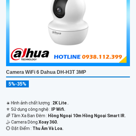
Camera WiFi 6 Dahua DH-H3T 3MP
5%-35%
☀️ Hình ảnh chất lượng :
2K Lite .
⚜️ Sử dụng công nghệ :
IP Wifi.
🌈 Tầm Xa Ban Đêm :
Hồng Ngoại 10m Hồng Ngoại Smart IR.
🤹 Camera Dòng
Xoay 360.
️💮 Đặt Điểm :
Thu Âm Và Loa.