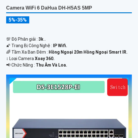
Camera WiFi 6 DaHua DH-H5AS 5MP
5%-35%
💯 Độ Phân giải :
3k .
🌠 Trang Bị Công Nghệ :
IP Wifi.
🌈 Tầm Xa Ban Đêm :
Hồng Ngoại 20m Hồng Ngoại Smart IR.
↕️ Loại Camera
Xoay 360.
️📢 Chức Năng :
Thu Âm Và Loa.