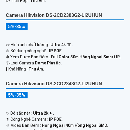
️💮 Tích Hợp :
Thu Âm.
Camera Hikvision DS-2CD2383G2-LI2UHUN
5%-35%
️👀 Hình ảnh chất lượng :
Ultra 4k 👍🏾 .
⚛️ Sử dụng công nghệ :
IP POE.
❃ Xem Được Ban Đêm :
Full Color 30m Hồng Ngoại Smart IR.
💦 Loại Camera
Dome Plastic.
️ƒ Khả Năng :
Thu Âm.
Camera Hikvision DS-2CD2343G2-LI2UHUN
5%-35%
✨ Độ sắc nét :
Ultra 2k + .
⚜️ Công Nghệ Camera :
IP POE.
🔅 Video Ban Đêm :
Hồng Ngoại 40m Hồng Ngoại SMD.