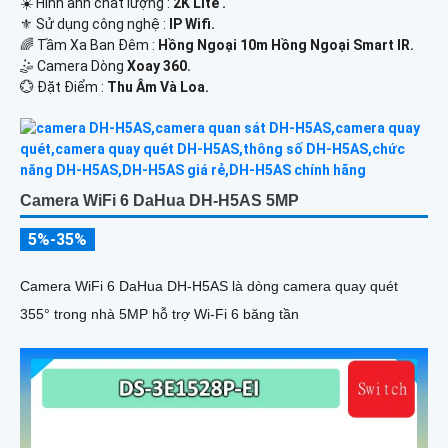
☀️ Hình ảnh chất lượng :
2K Lite .
⚜️ Sử dụng công nghệ :
IP Wifi.
🌈 Tầm Xa Ban Đêm :
Hồng Ngoại 10m Hồng Ngoại Smart IR.
🤹 Camera Dòng
Xoay 360.
️💮 Đặt Điểm :
Thu Âm Và Loa.
Camera WiFi 6 DaHua DH-H5AS 5MP
5%-35%
Camera WiFi 6 DaHua DH-H5AS là dòng camera quay quét
355° trong nhà 5MP hỗ trợ Wi-Fi 6 băng tần