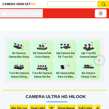
CAMERA GIÁM SÁT
360
DANH MỤC SẢN PHẨM
Bộ Camera Full
Bộ Camera
Lắp Camera Giá
Lắp Trọn Bộ
Color Dahua
Dahua Báo Động
Rẻ Trọn Gói
Camera Dahua
Trọn Bộ Camera
Trọn Bộ Camera
Bộ Camera Ban
Bộ Camera
Dahua Chống
Dahua Ghi Âm
Đêm Có Màu
Chống Trộm
Trộm
Kbvision
Visioncop
CAMERA ULTRA HD HILOOK
Mic Và Loa
Dual Light
78°
Hồng Ngoại
Full Color
AI