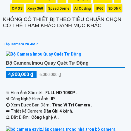
CMOS
Xoay 360
Speed Dome
AI Coding
IP66
3D DNR
KHÔNG CÓ THIẾT BỊ THEO TIÊU CHUẨN CHỌN
CÓ THỂ THAM KHẢO DANH MỤC KHÁC
Lắp Camera 2K 4MP
Bộ Camera Imou Quay Quét Tự Động
4,800,000 ₫
6,000,000 ₫
🔆 Hình Ảnh Sắc nét :
FULL HD 1080P .
⚒ Công Nghệ Hình Ảnh :
IP.
🌔 Xem Được Ban Đêm :
Từng Vị Trí Camera .
👑 Thiết Kế Camera
Đầu Ghi 4 kênh.
️🔮 Đặt Điểm :
Công Nghệ AI.