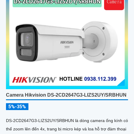
Camera Hikvision DS-2CD2647G3-LIZS2UY/SRBHUN
5%-35%
DS-2CD2647G3-LIZS2UY/SRBHUN là dòng camera ống kính có
thể zoom lên đến 4x, trang bị micro kép và loa hỗ trợ đàm thoại