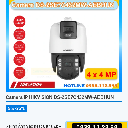
Camera IP HIKVISION DS-2SE7C432MW-AEBHUN
5%-35%
️⚡ Hình Ảnh Sắc nét :
Ultra 2k + .
0938.11.23.99