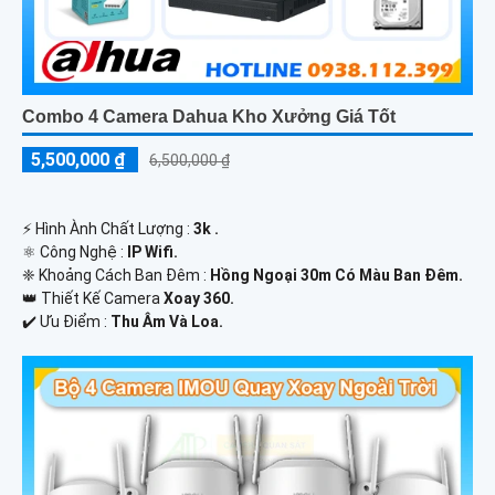
Combo 4 Camera Dahua Kho Xưởng Giá Tốt
5,500,000 ₫
6,500,000 ₫
️⚡ Hình Ành Chất Lượng :
3k .
⚛️ Công Nghệ :
IP Wifi.
❈ Khoảng Cách Ban Đêm :
Hồng Ngoại 30m Có Màu Ban Ðêm.
👑 Thiết Kế Camera
Xoay 360.
️✔️ Ưu Điểm :
Thu Âm Và Loa.