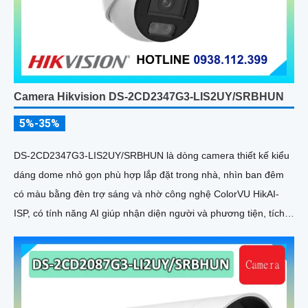
Camera Hikvision DS-2CD2347G3-LIS2UY/SRBHUN
5%-35%
DS-2CD2347G3-LIS2UY/SRBHUN là dòng camera thiết kế kiểu
dáng dome nhỏ gọn phù hợp lắp đặt trong nhà, nhìn ban đêm
có màu bằng đèn trợ sáng và nhờ công nghệ ColorVU HikAI-
ISP, có tính năng AI giúp nhận diện người và phương tiện, tích
hợp micro kép