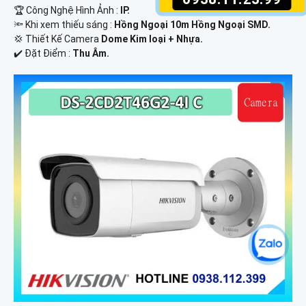
🏆 Công Nghệ Hình Ảnh :
IP.
🔦 Khi xem thiếu sáng :
Hồng Ngoại 10m Hồng Ngoại SMD.
💢 Thiết Kế Camera
Dome Kim loại + Nhựa.
️✔️ Đặt Điểm :
Thu Âm.