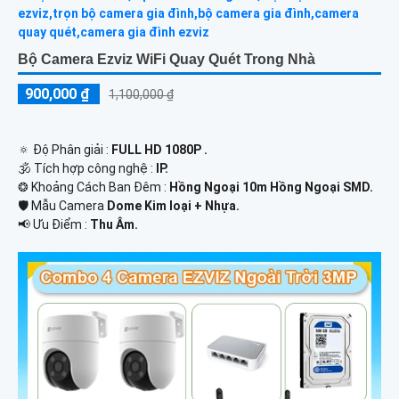
Bộ Camera Ezviz WiFi Quay Quét Trong Nhà
900,000 ₫
1,100,000 ₫
🔅 Độ Phân giải :
FULL HD 1080P .
🕉️ Tích hợp công nghệ :
IP.
❂ Khoảng Cách Ban Đêm :
Hồng Ngoại 10m Hồng Ngoại SMD.
🛡 Mẫu Camera
Dome Kim loại + Nhựa.
️📢 Ưu Điểm :
Thu Âm.