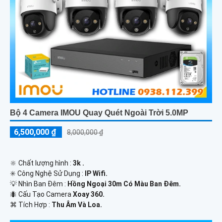
Bộ 4 Camera IMOU Quay Quét Ngoài Trời 5.0MP
6,500,000 ₫
8,000,000 ₫
🔆 Chất lượng hình :
3k .
✳️ Công Nghệ Sử Dụng :
IP Wifi.
💡 Nhìn Ban Đêm :
Hồng Ngoại 30m Có Màu Ban Ðêm.
🐜 Cấu Tạo Camera
Xoay 360.
️⌘ Tích Hợp :
Thu Âm Và Loa.