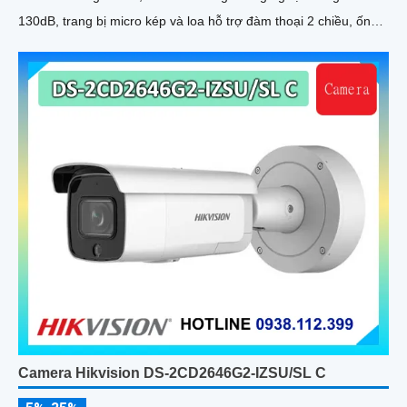
130dB, trang bị micro kép và loa hỗ trợ đàm thoại 2 chiều, ống
kính 4
Camera Hikvision DS-2CD2646G2-IZSU/SL C