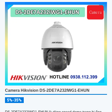
Camera Hikvision DS-2DE7A232IWG1-EHUN
5%-35%
DS-2DE7A232IWG1-EHUN là dòng speed dome trang bị ống