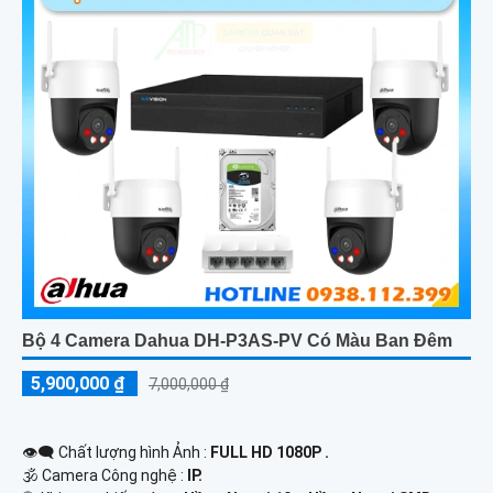
Bộ 4 Camera Dahua DH-P3AS-PV Có Màu Ban Đêm
5,900,000 ₫
7,000,000 ₫
👁️‍🗨 Chất lượng hình Ảnh :
FULL HD 1080P .
🕉️ Camera Công nghệ :
IP.