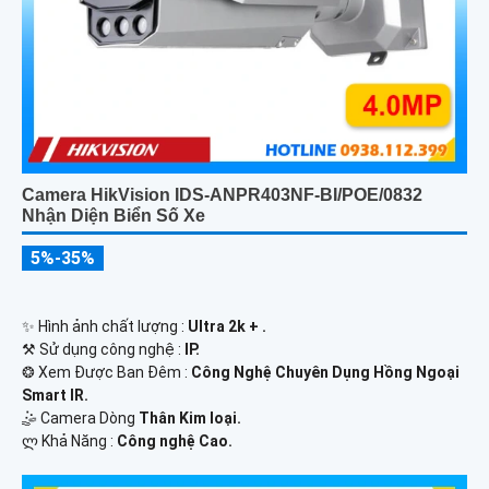
Camera HikVision IDS-ANPR403NF-BI/POE/0832
Nhận Diện Biển Số Xe
5%-35%
✨ Hình ảnh chất lượng :
Ultra 2k + .
⚒ Sử dụng công nghệ :
IP.
❂ Xem Được Ban Đêm :
Công Nghệ Chuyên Dụng Hồng Ngoại
Smart IR.
🤹 Camera Dòng
Thân Kim loại.
️ლ Khả Năng :
Công nghệ Cao.