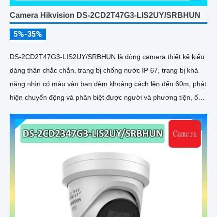
Camera Hikvision DS-2CD2T47G3-LIS2UY/SRBHUN
5%-35%
DS-2CD2T47G3-LIS2UY/SRBHUN là dòng camera thiết kế kiểu
dáng thân chắc chắn, trang bị chống nước IP 67, trang bị khả
năng nhìn có màu vào ban đêm khoảng cách lên đến 60m, phát
hiện chuyển động và phân biệt được người và phương tiện, ống
kính 4