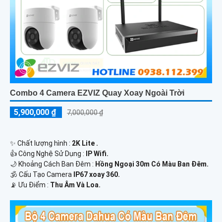
Combo 4 Camera EZVIZ Quay Xoay Ngoài Trời
5,900,000 ₫
7,000,000 ₫
✨ Chất lượng hình :
2K Lite .
👍 Công Nghệ Sử Dụng :
IP Wifi.
🌙 Khoảng Cách Ban Đêm :
Hồng Ngoại 30m Có Màu Ban Ðêm.
🕉️ Cấu Tạo Camera
IP67 xoay 360.
️📡 Ưu Điểm :
Thu Âm Và Loa.