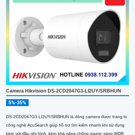
Camera Hikvision DS-2CD2047G3-LI2UY/SRBHUN
5%-35%
DS-2CD2047G3-LI2UY/SRBHUN là dòng camera được trang bị
công nghệ AcuSearch giúp hỗ trợ tìm kiếm nhanh khi sử dụng
kèm với đầu ghi hình, kèm khả năng chống ngược sáng WDR