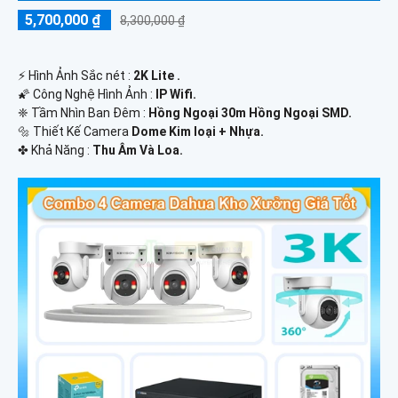
5,700,000 ₫
8,300,000 ₫
️⚡ Hình Ảnh Sắc nét :
2K Lite .
🌠 Công Nghệ Hình Ảnh :
IP Wifi.
❈ Tầm Nhìn Ban Đêm :
Hồng Ngoại 30m Hồng Ngoại SMD.
🔩 Thiết Kế Camera
Dome Kim loại + Nhựa.
️✤ Khả Năng :
Thu Âm Và Loa.