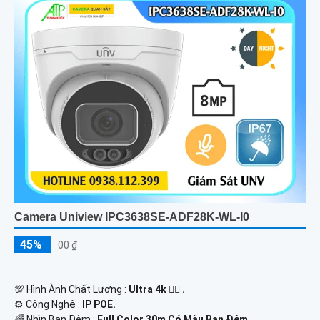
Camera Uniview IPC3638SE-ADF28K-WL-I0
45%
00 ₫
💯 Hình Ành Chất Lượng :
Ultra 4k 👍🏾 .
⚙ Công Nghệ :
IP POE.
🌈 Nhìn Ban Đêm :
Full Color 30m Có Màu Ban Ðêm.