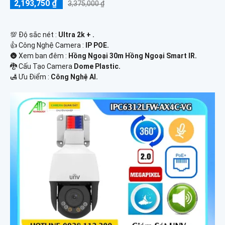
2,193,750 ₫
3,375,000 ₫
💯 Độ sắc nét :
Ultra 2k + .
👍 Công Nghệ Camera :
IP POE.
🌚 Xem ban đêm :
Hồng Ngoại 30m Hồng Ngoại Smart IR.
🐉️ Cấu Tạo Camera
Dome Plastic.
️🛃 Ưu Điểm :
Công Nghệ AI.