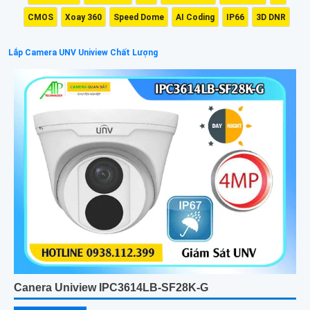
CMOS
Xoay 360
Speed Dome
AI Coding
IP66
3D DNR
Lắp Camera UNV Uniview Chất Lượng
Canera Uniview IPC3614LB-SF28K-G