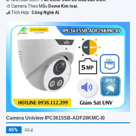
🎨 Camera Theo Mẫu
Dome Kim loại.
️🛃 Tích Hợp :
Công Nghệ AI.
Camera Uniview IPC3615SB-ADF28KMC-I0
45%
00 ₫