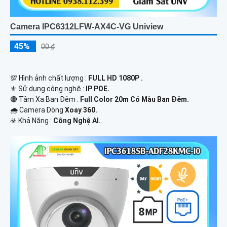
Camera IPC6312LFW-AX4C-VG Uniview
45%
00 ₫
💯 Hình ảnh chất lượng :
FULL HD 1080P .
⚜️ Sử dụng công nghệ :
IP POE.
🔴 Tầm Xa Ban Đêm :
Full Color 20m Có Màu Ban Ðêm.
🌧️ Camera Dòng
Xoay 360.
️☣️ Khả Năng :
Công Nghệ AI.