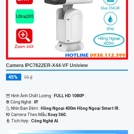
Camera IPC7622ER-X44-VF Uniview
45%
00 ₫
🦉 Hình Ành Chất Lượng :
FULL HD 1080P .
®️ Công Nghệ :
IP.
🌜 Nhìn Ban Đêm :
Hồng Ngoại 400m Hồng Ngoại Smart IR.
🎼️ Camera Theo Mẫu
Xoay 360.
️👮 Tích Hợp :
Công Nghệ AI.