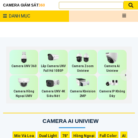
CAMERA GIÁM SÁT
360
DANH MỤC
Camera UNV 360
Lắp Camera UNV
Camera Zoom
Camera Ai
Full Hd 1080P
Uniview
Uniview
Camera IP Không
Camera Hồng
Camera UNV 4K
Camera Kbvision
Dây
Ngoại UMV
Siêu Nét
2MP
CAMERA AI UNIVIEW
Mic Và Loa
Dual Light
78°
Hồng Ngoại
Full Color
AI