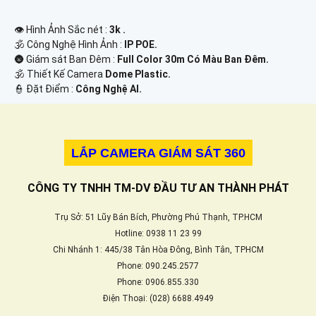
👁 Hình Ảnh Sắc nét :
3k .
🕉️ Công Nghệ Hình Ảnh :
IP POE.
🌚 Giám sát Ban Đêm :
Full Color 30m Có Màu Ban Ðêm.
🕉️ Thiết Kế Camera
Dome Plastic.
️👮 Đặt Điểm :
Công Nghệ AI.
LẮP CAMERA GIÁM SÁT 360
CÔNG TY TNHH TM-DV ĐẦU TƯ AN THÀNH PHÁT
Trụ Sở: 51 Lũy Bán Bích, Phường Phú Thạnh, TP.HCM
Hotline: 0938 11 23 99
Chi Nhánh 1: 445/38 Tân Hòa Đông, Bình Tân, TPHCM
Phone: 090.245.2577
Phone: 0906.855.330
Điện Thoại: (028) 6688.4949