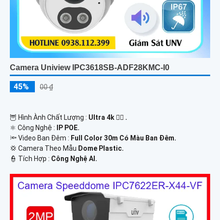
Camera Uniview IPC3618SB-ADF28KMC-I0
45%
00 ₫
🦉 Hình Ành Chất Lượng :
Ultra 4k 👍🏾 .
⚛️ Công Nghệ :
IP POE.
🔦 Video Ban Đêm :
Full Color 30m Có Màu Ban Ðêm.
💢 Camera Theo Mẫu
Dome Plastic.
️👮 Tích Hợp :
Công Nghệ AI.