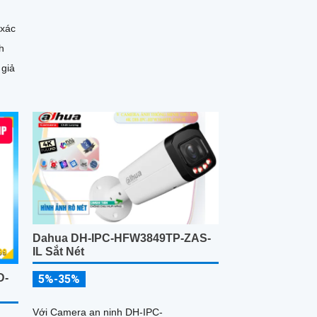
 xác
h
 giả
Dahua DH-IPC-HFW3849TP-ZAS-
IL Sắt Nét
D-
5%-35%
Với Camera an ninh DH-IPC-