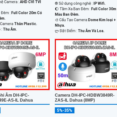
hệ Camera :
AHD CVI TVI
®️ Sử dụng công nghệ :
IP Wifi.
🌔 Tầm Xa Ban Đêm :
Full Color 30m
n Đêm :
Full Color 20m Có
Màu Ban Ðêm.
êm.
🎨 Cấu Tạo Camera
Dome Kim loại +
o Camera
Thân Plastic.
Nhựa.
 :
Thu Âm.
️ლ Đặt Điểm :
Thu Âm Và Loa.
hi Âm DH-IPC-
Camera DH-IPC-HDBW3849R-
9E-AS-IL Dahua
ZAS-IL Dahua (8MP)
5%-35%