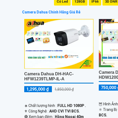
Có Led
128GB
IP66
3D DNR
Camera Dahua Chính Hãng Giá Rẻ
Camera 
Camera Dahua DH-HAC-
HDW1200
HFW1239TLMP-IL-A
750,000 
1,295,000 ₫
1,850,000 ₫
🦉 Hình Ảnh
☀️ Chất lượng hình :
FULL HD 1080P .
⚛️ Trang Bị
⚜️ Công Nghệ :
AHD CVI TVI BCS.
BCS.
🔴 Xem ban đêm :
Hồng Ngoại 40m