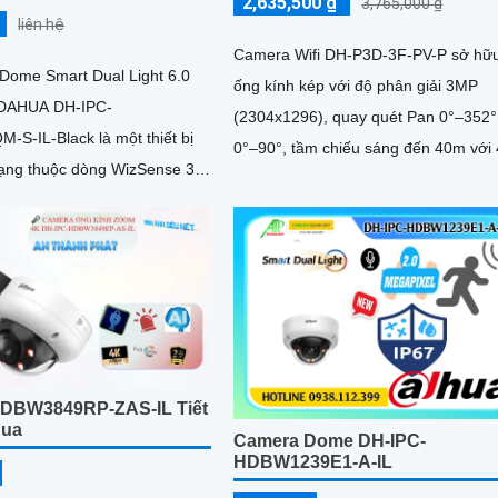
2,635,500 ₫
3,765,000 ₫
liên hệ
Camera Wifi DH-P3D-3F-PV-P sở hữ
Dome Smart Dual Light 6.0
ống kính kép với độ phân giải 3MP
 DAHUA DH-IPC-
(2304x1296), quay quét Pan 0°–352°, 
S-IL-Black là một thiết bị
0°–90°, tầm chiếu sáng đến 40m với 
ạng thuộc dòng WizSense 3
đèn warm light. Ngoài ra, mẫu camera
 Dahua, tích hợp công nghệ AI
này còn đạt chuẩn chống nước IP66,
trợ thẻ nhớ tối đa 256GB, kết nối Wi-
DBW3849RP-ZAS-IL Tiết
hua
Camera Dome DH-IPC-
HDBW1239E1-A-IL