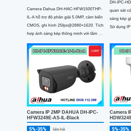
DH-IPC-HD
Camera Dahua DH-HAC-HFW1500THP-
quan sát c
IL-A hỗ trợ độ phân giải 5.0MP, cảm biến
sáng kép g
CMOS, ghi hình 25fps@2880×1620. Tích
Sử dụng IP
hợp ánh sáng kép thông minh với tầm xa
với đèn LE
80m, ống kính cố định 3. 6mm góc nhìn
90
Camera IP 2MP DAHUA DH-IPC-
Camera I
HFW3249E-AS-IL-Black
HDW3249
5%-35%
5%-35%
liên hệ