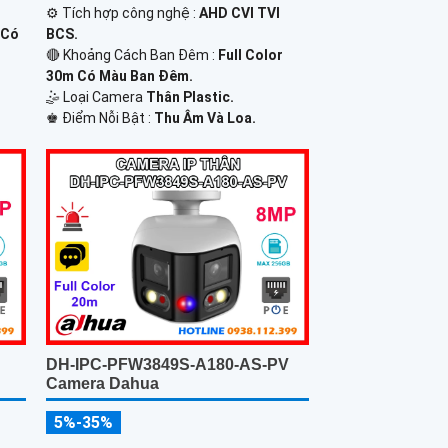
⚙ Tích hợp công nghệ :
AHD CVI TVI
BCS.
 Có
🔴 Khoảng Cách Ban Đêm :
Full Color
30m Có Màu Ban Ðêm.
🤹 Loại Camera
Thân Plastic.
️♚ Điểm Nỗi Bật :
Thu Âm Và Loa.
DH-IPC-PFW3849S-A180-AS-PV
Camera Dahua
5%-35%