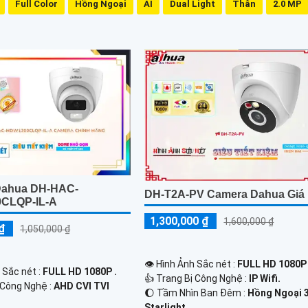
Full Color
Hồng Ngoại
AI
Dual Light
Thân
2.0 MP
Dahua DH-HAC-
DH-T2A-PV Camera Dahua Giá
CLQP-IL-A
1,300,000 ₫
1,600,000 ₫
₫
1,050,000 ₫
👁 Hình Ảnh Sắc nét :
FULL HD 1080P 
 Sắc nét :
FULL HD 1080P .
👍 Trang Bị Công Nghệ :
IP Wifi.
 Công Nghệ :
AHD CVI TVI
🌔 Tầm Nhìn Ban Đêm :
Hồng Ngoại 
Starlight.