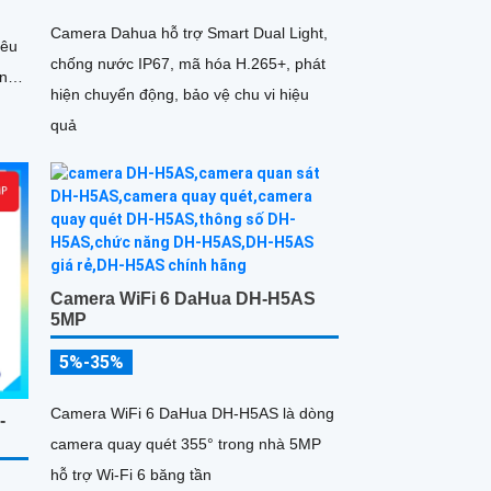
Camera Dahua hỗ trợ Smart Dual Light,
iêu
chống nước IP67, mã hóa H.265+, phát
áng
hiện chuyển động, bảo vệ chu vi hiệu
 đêm
quả
Camera WiFi 6 DaHua DH-H5AS
5MP
5%-35%
Camera WiFi 6 DaHua DH-H5AS là dòng
-
camera quay quét 355° trong nhà 5MP
hỗ trợ Wi-Fi 6 băng tần