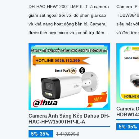
DH-HAC-HFW1200TLMP-IL-T là camera
Camera IP 
giám sát ngoài trời với độ phân giải cao
HDBW3649E
và khả năng hoạt động bền bỉ. Camera
siêu nét v
được tích hợp micro và loa hỗ trợ đàm
và đèn trợ 
thoại hai chiều, giúp bạn dễ dàng quan
ràng ngay cả 
sát và tương tác từ xa
được trang 
nhớ lên đế
thông minh
phương tiệ
Camera D
HDBW143
Camera Ánh Sáng Kép Dahua DH-
HAC-HFW1500THP-IL-A
5%-35%
5%-35%
1,440,000 ₫