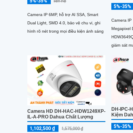
5%-35%
liên hệ
5%-35%
Camera IP 6MP, hỗ trợ AI SSA, Smart
Camera IP 
Dual Light, SMD 4.0, bảo vệ chu vi, ghi
Megapixel
hình rõ nét trong mọi điều kiện ánh sáng
HDW3649QM-
giám sát m
Series của
tiên...
DH-IPC-H
Camera HD DH-HAC-HDW1249XP-
Kiệm Da
IL-A-PRO Dahua Chất Lượng
5%-35%
1,102,500 ₫
1,575,000 ₫