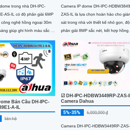
dome trong nhà DH-IPC-
Camera IP dome DH-IPC-HDBW384
-AS-IL có độ phân giải 6MP
ZAS-IL là lựa chọn hoàn hảo cho giá
ới công nghệ hồng ngoại 30m
sát trong nhà với thiết kế nhỏ gọn, độ
sáng giúp ghi hình màu sắc rõ
phân giải 8MP sắc nét, kết hợp hồng
trong đêm tối. Camera
ngoại 50m và đèn trợ sáng thông mi
bị micro thu âm, khe cắm thẻ
giúp quan sát rõ cả ngày lẫn đêm.
n 512GB và công nghệ AI
Camera được tích hợp micro ghi âm,
 nhận diện chính xác người và
thẻ nhớ lên đến 512GB và công ngh
n nâng cao hiệu quả giám sát
phân biệt người và phương tiện, nân
cao độ chính xác trong cảnh báo, hỗ 
POE tiện lợi
☑ DH-IPC-HDBW3449RP-ZAS-I
Camera Dahua
ome Bán Cầu DH-IPC-
9E1-A-IL
5%-35%
6,000,000 ₫
liên hệ
Camera DH-IPC-HDBW3449RP-ZAS-IL