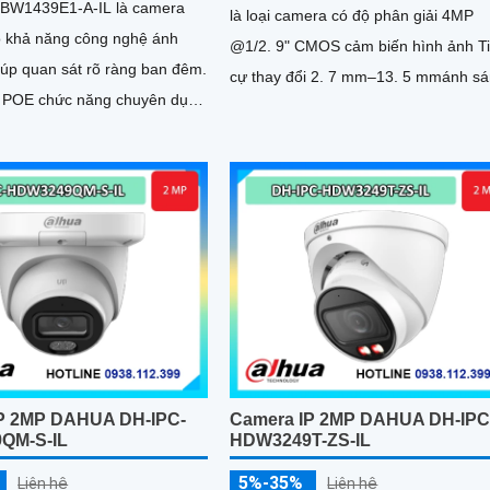
BW1439E1-A-IL là camera
là loại camera có độ phân giải 4MP
ó khả năng công nghệ ánh
@1/2. 9" CMOS cảm biến hình ảnh T
iúp quan sát rõ ràng ban đêm.
cự thay đổi 2. 7 mm–13. 5 mmánh s
 POE chức năng chuyên dụng
kép cho chất lượng hình ảnh tốt ban
D ban đêm.
P 2MP DAHUA DH-IPC-
Camera IP 2MP DAHUA DH-IPC
QM-S-IL
HDW3249T-ZS-IL
5%-35%
Liên hệ
Liên hệ