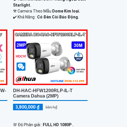
Starlight.
⚒ Camera Theo Mẫu
Dome Kim loại.
️✔️ Khả Năng :
Có Ðèn Còi Báo Động.
DH-HAC-HFW1200RLP-IL-T
SW-
Camera Dahua (2MP)
3,800,000 ₫
liên h₫
💯 Độ Phân giải :
FULL HD 1080P .