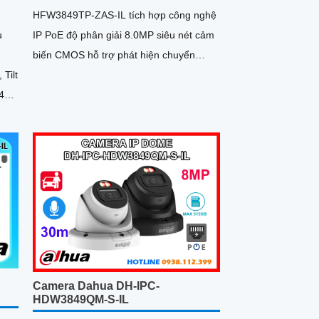
HFW3849TP-ZAS-IL tích hợp công nghệ
IP PoE độ phân giải 8.0MP siêu nét cảm
u
biến CMOS hỗ trợ phát hiện chuyển
động/người chống ngược sáng DWDR
Tilt
giám sát đêm có màu với ánh sáng kép
4
thông minh
 hỗ
Fi 2
Camera Dahua DH-IPC-
HDW3849QM-S-IL