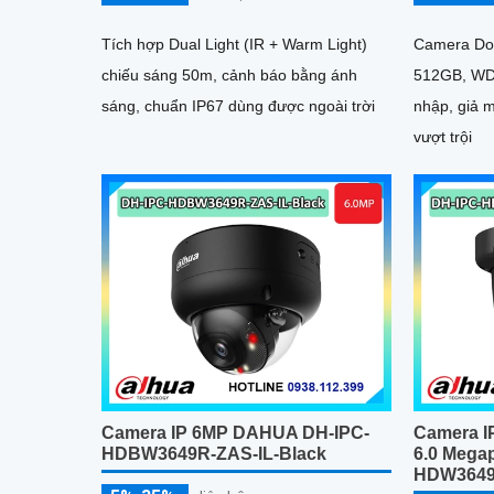
Tích hợp Dual Light (IR + Warm Light)
Camera Do
chiếu sáng 50m, cảnh báo bằng ánh
512GB, WDR
sáng, chuẩn IP67 dùng được ngoài trời
nhập, giả 
vượt trội
Camera IP 6MP DAHUA DH-IPC-
Camera I
HDBW3649R-ZAS-IL-Black
6.0 Mega
HDW3649