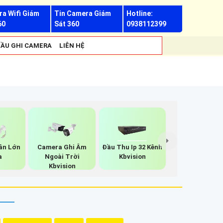
a Wifi Giám
Tin Camera Giám
Hotline:
60
Sát 360
0938112399
ẦU GHI CAMERA
LIÊN HỆ
ân Lớn
Camera Ghi Âm
Đầu Thu Ip 32 Kênh
a
Ngoài Trời
Kbvision
Kbvision