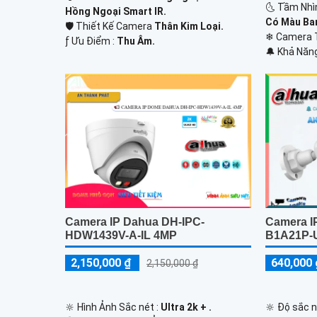
🌜 Tầm Nhì
Hồng Ngoại Smart IR.
Có Màu Ba
🛡 Thiết Kế Camera
Thân Kim Loại.
❄ Camera 
️ƒ Ưu Điểm :
Thu Âm.
️🔔 Khả Năn
Camera IP Dahua DH-IPC-
Camera I
HDW1439V-A-IL 4MP
B1A21P-U
2,150,000 ₫
640,000 
2,150,000 ₫
🔆 Hình Ảnh Sắc nét :
Ultra 2k + .
🔆 Độ sắc n