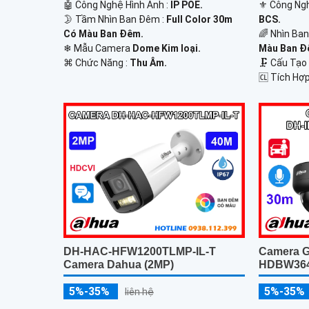
🤖️ Công Nghệ Hình Ảnh :
IP POE.
⚜️ Công Ng
🌛 Tầm Nhìn Ban Đêm :
Full Color 30m
BCS.
Có Màu Ban Ðêm.
🌈 Nhìn Ba
❄ Mẫu Camera
Dome Kim loại.
Màu Ban Ð
️⌘ Chức Năng :
Thu Âm.
🗜️ Cấu Tạ
️🆑 Tích Hợp
DH-HAC-HFW1200TLMP-IL-T
Camera G
Camera Dahua (2MP)
HDBW364
5%-35%
5%-35%
liên hệ