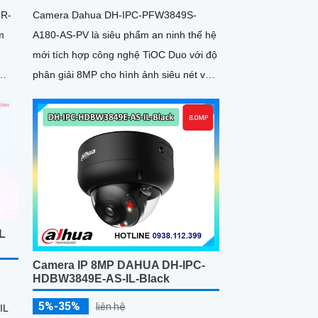
9R-
Camera Dahua DH-IPC-PFW3849S-
m
A180-AS-PV là siêu phẩm an ninh thế hệ
mới tích hợp công nghệ TiOC Duo với độ
phân giải 8MP cho hình ảnh siêu nét và
nh
góc nhìn toàn cảnh 180°. Hỗ trợ ghi hình
ban đêm vượt trội với hồng ngoại 25m,
 khe
full color 20m, đàm thoại hai chiều rõ
ệ
ràng, cùng khe cắm thẻ nhớ 256GB đáp
g
ứng nhu cầu lưu trữ dài hạn, thiết kế
trợ
chuẩn IP67 chống bụi nước, cấp nguồn
POE
L
Camera IP 8MP DAHUA DH-IPC-
HDBW3849E-AS-IL-Black
5%-35%
liên hệ