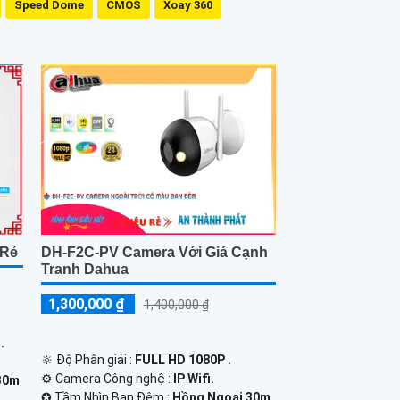
Speed Dome
CMOS
Xoay 360
 Rẻ
DH-F2C-PV Camera Với Giá Cạnh
Tranh Dahua
1,300,000 ₫
1,400,000 ₫
.
🔆 Độ Phân giải :
FULL HD 1080P .
⚙ Camera Công nghệ :
IP Wifi.
30m
✪ Tầm Nhìn Ban Đêm :
Hồng Ngoại 30m