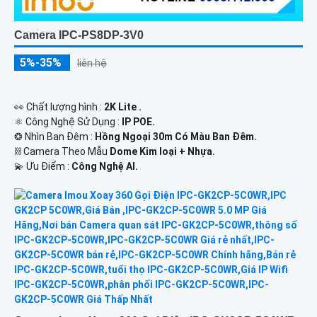
Camera IPC-PS8DP-3V0
5%-35%
liên hệ
️👀 Chất lượng hình :
2K Lite .
⚛️ Công Nghệ Sử Dụng :
IP POE.
❂ Nhìn Ban Đêm :
Hồng Ngoại 30m Có Màu Ban Ðêm.
⛓ Camera Theo Mẫu
Dome Kim loại + Nhựa.
️💫 Ưu Điểm :
Công Nghệ AI.