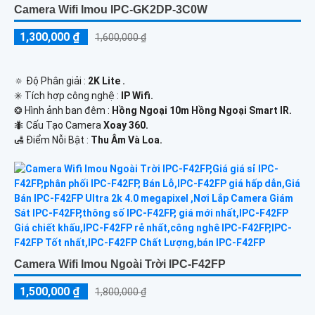
Camera Wifi Imou IPC-GK2DP-3C0W
1,300,000 ₫
1,600,000 ₫
🔅 Độ Phân giải :
2K Lite .
✳️ Tích hợp công nghệ :
IP Wifi.
❂ Hình ảnh ban đêm :
Hồng Ngoại 10m Hồng Ngoại Smart IR.
🐜 Cấu Tạo Camera
Xoay 360.
️🛃 Điểm Nỗi Bật :
Thu Âm Và Loa.
Camera Wifi Imou Ngoài Trời IPC-F42FP
1,500,000 ₫
1,800,000 ₫