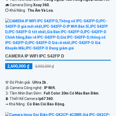
🌧️ Camera Dòng
Xoay 360.
️💮 Khả Năng :
Thu Âm Và Loa.
CAMERA IP WIFI IPC S42FP D
2,600,000 ₫
3,000,000 ₫
💯 Độ Phân giải :
Ultra 2k .
🕉️ Camera Công nghệ :
IP Wifi.
🌛 Tầm Nhìn Ban Đêm :
Full Color 20m Có Màu Ban Đêm.
🐜 Thiết Kế Camera
Ip67 360.
️⇝ Khả Năng :
Có Đèn Còi Báo Động.