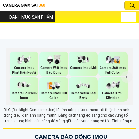
CAMERA GIÁM SÁT
360
DANH MỤC SẢN PHẨM
Camera Imou Mới
Camera Imou
Camera Wifi Imou
Camera 360 Imou
Phát Hiện Người
Báo Động
Full Color
Camera Có DWDR
Camera Imou Full
Camera Kim Loại
Camera H.265
Imou
Color
Ezviz
KBvision
BLC (Backlight Compensation) là tính năng giúp camera cải thiện hình ảnh
trong điều kiện ánh sáng mạnh. Bằng cách tăng độ sáng cho các vùng tối
trong khung hình, cân bằng độ sáng giữa các vùng sáng và tối. Tính năng này
giúp hình ảnh rõ ràng và chi tiết hơn, đặc biệt là khi có ánh sáng ngược, giúp
các đối tượng phía trước không bị tối và dễ nhận diện hơn.
CAMERA BÁO ĐỘNG IMOU