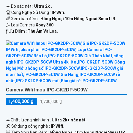
☀️ Độ sắc nét :
Ultra 2k .
🏆 Công Nghệ Sử Dụng :
IP Wifi.
🌈 Xem ban đêm :
Hồng Ngoại 10m Hồng Ngoại Smart IR.
🤹 Loại Camera
Xoay 360.
️ƒ Ưu Điểm :
Thu Âm Và Loa.
Camera Wifi Imou IPC-GK2DP-5C0W
1,400,000 ₫
1,700,000 ₫
☀️ Chất lượng hình Ảnh :
Ultra 2k+ sắc nét .
🕉️ Sử dụng công nghệ :
IP Wifi.
💡 Tầm Nhìn Ban Đêm :
Hồng Ngoại 10m Hồng Ngoại Smart IR.