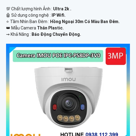
💯 Chất lượng hình Ảnh :
Ultra 2k .
🤖️ Sử dụng công nghệ :
IP Wifi.
⭐ Tầm Nhìn Ban Đêm :
Hồng Ngoại 30m Có Màu Ban Đêm.
👑 Mẫu Camera
Thân Plastic.
️⇝ Khả Năng :
Báo Động Chuyển Động.