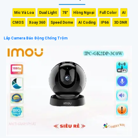
Mic Và Loa
Dual Light
78°
Hồng Ngoại
Full Color
AI
CMOS
Xoay 360
Speed Dome
AI Coding
IP66
3D DNR
Lắp Camera Báo Động Chống Trộm