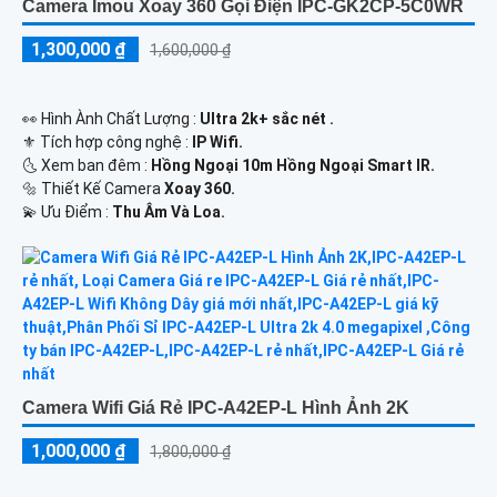
Camera Imou Xoay 360 Gọi Điện IPC-GK2CP-5C0WR
1,300,000 ₫
1,600,000 ₫
️👀 Hình Ành Chất Lượng :
Ultra 2k+ sắc nét .
⚜️ Tích hợp công nghệ :
IP Wifi.
🌜 Xem ban đêm :
Hồng Ngoại 10m Hồng Ngoại Smart IR.
🔩 Thiết Kế Camera
Xoay 360.
️💫 Ưu Điểm :
Thu Âm Và Loa.
Camera Wifi Giá Rẻ IPC-A42EP-L Hình Ảnh 2K
1,000,000 ₫
1,800,000 ₫