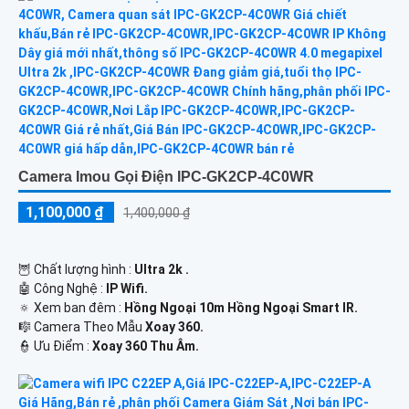
Camera Imou Gọi Điện IPC-GK2CP-4C0WR
1,100,000 ₫
1,400,000 ₫
🦉 Chất lượng hình :
Ultra 2k .
🤖️ Công Nghệ :
IP Wifi.
🔅 Xem ban đêm :
Hồng Ngoại 10m Hồng Ngoại Smart IR.
🎼️ Camera Theo Mẫu
Xoay 360.
️👮 Ưu Điểm :
Xoay 360 Thu Âm.