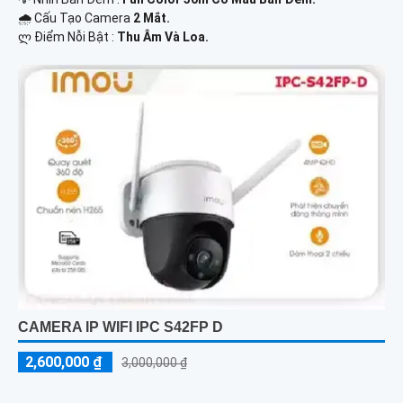
🌧️ Cấu Tạo Camera
2 Mắt.
️ლ Điểm Nỗi Bật :
Thu Âm Và Loa.
CAMERA IP WIFI IPC S42FP D
2,600,000 ₫
3,000,000 ₫