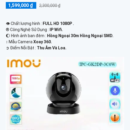
1,599,000 ₫
2,300,000 ₫
👁 Chất lượng hình :
FULL HD 1080P .
®️ Công Nghệ Sử Dụng :
IP Wifi.
🌔 Hình ảnh ban đêm :
Hồng Ngoại 30m Hồng Ngoại SMD.
↕️ Mẫu Camera
Xoay 360.
️➲ Điểm Nỗi Bật :
Thu Âm Và Loa.