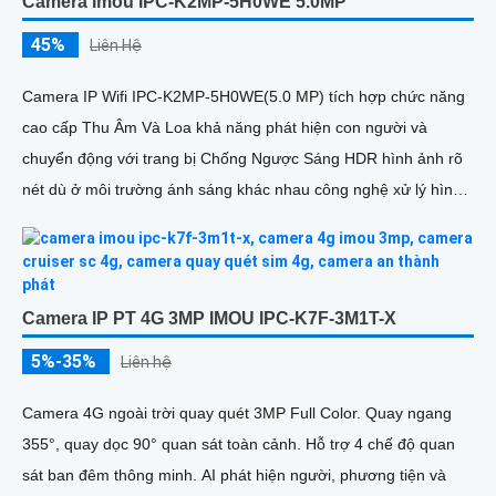
Camera Imou IPC-K2MP-5H0WE 5.0MP
45%
Liên Hệ
Camera IP Wifi IPC-K2MP-5H0WE(5.0 MP) tích hợp chức năng
cao cấp Thu Âm Và Loa khả năng phát hiện con người và
chuyển động với trang bị Chống Ngược Sáng HDR hình ảnh rõ
nét dù ở môi trường ánh sáng khác nhau công nghệ xử lý hình
ảnh thiếu sáng có màu ban đêm mang lại hình ảnh sắc nét
Camera IP PT 4G 3MP IMOU IPC-K7F-3M1T-X
5%-35%
Liên hệ
Camera 4G ngoài trời quay quét 3MP Full Color. Quay ngang
355°, quay dọc 90° quan sát toàn cảnh. Hỗ trợ 4 chế độ quan
sát ban đêm thông minh. AI phát hiện người, phương tiện và