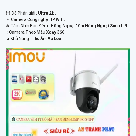
🦉 Độ Phân giải :
Ultra 2k .
⚛️ Camera Công nghệ :
IP Wifi.
❃ Tầm Nhìn Ban Đêm :
Hồng Ngoại 10m Hồng Ngoại Smart IR.
↕️ Camera Theo Mẫu
Xoay 360.
️➲ Khả Năng :
Thu Âm Và Loa.