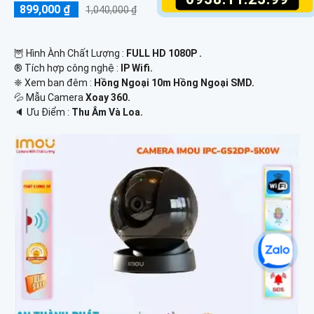
899,000 ₫
1,040,000 ₫
🦉 Hình Ành Chất Lượng :
FULL HD 1080P .
®️ Tích hợp công nghệ :
IP Wifi.
❈ Xem ban đêm :
Hồng Ngoại 10m Hồng Ngoại SMD.
💦 Mẫu Camera
Xoay 360.
️🔈 Ưu Điểm :
Thu Âm Và Loa.