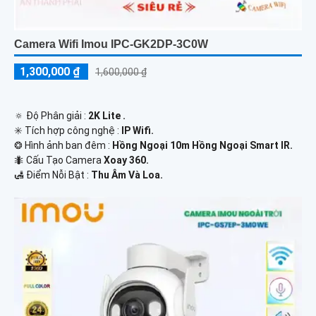
Camera Wifi Imou IPC-GK2DP-3C0W
1,300,000 ₫
1,600,000 ₫
🔅 Độ Phân giải :
2K Lite .
✳️ Tích hợp công nghệ :
IP Wifi.
❂ Hình ảnh ban đêm :
Hồng Ngoại 10m Hồng Ngoại Smart IR.
🐜 Cấu Tạo Camera
Xoay 360.
️🛃 Điểm Nỗi Bật :
Thu Âm Và Loa.