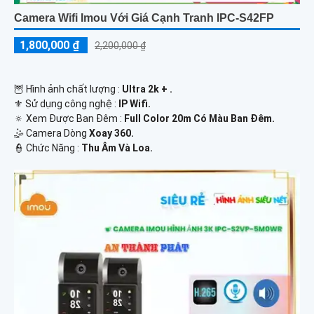
Camera Wifi Imou Với Giá Cạnh Tranh IPC-S42FP
1,800,000 ₫
2,200,000 ₫
🦉 Hình ảnh chất lượng :
Ultra 2k + .
⚜️ Sử dụng công nghệ :
IP Wifi.
🔅 Xem Được Ban Đêm :
Full Color 20m Có Màu Ban Ðêm.
🤹 Camera Dòng
Xoay 360.
️👮 Chức Năng :
Thu Âm Và Loa.