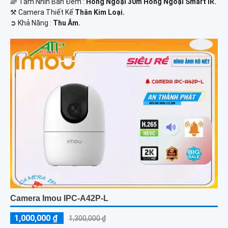
🌈 Tầm Nhìn Ban Đêm :
Hồng Ngoại 30m Hồng Ngoại Smart IR.
⚒ Camera Thiết Kế
Thân Kim Loại.
️➲ Khả Năng :
Thu Âm.
Camera Imou IPC-A42P-L
1,000,000 ₫
1,300,000 ₫