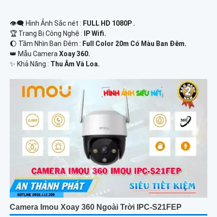
👁️‍🗨 Hình Ảnh Sắc nét :
FULL HD 1080P .
🏆 Trang Bị Công Nghệ :
IP Wifi.
🌔 Tầm Nhìn Ban Đêm :
Full Color 20m Có Màu Ban Đêm.
👑 Mẫu Camera
Xoay 360.
️✨ Khả Năng :
Thu Âm Và Loa.
Camera Imou Xoay 360 Ngoài Trời IPC-S21FEP