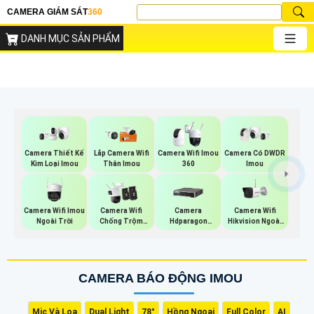
CAMERA GIÁM SÁT
360
DANH MỤC SẢN PHẨM
Camera Thiết Kế
Lắp Camera Wifi
Camera Wifi Imou
Camera Có DWDR
Kim Loại Imou
Thân Imou
360
Imou
Camera Wifi Imou
Camera Wifi
Camera Wifi
Camera
Ngoài Trời
Hikvision Ngoài
Chống Trộm
Hdparagon
Trời
Imou
Starlight
CAMERA BÁO ĐỘNG IMOU
Mic Và Loa
Dual Light
78°
Hồng Ngoại
Full Color
AI