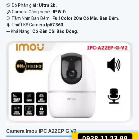
💯 Độ Phân giải :
Ultra 2k .
🕉️ Camera Công nghệ :
IP Wifi.
🌛 Tầm Nhìn Ban Đêm :
Full Color 20m Có Màu Ban Đêm.
🐜 Thiết Kế Camera
Ip67 360.
️⇝ Khả Năng :
Có Đèn Còi Báo Động.
Camera Imou IPC A22EP G V2
0938.11.23.99