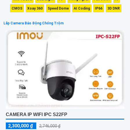
CMOS
Xoay 360
Speed Dome
AI Coding
IP66
3D DNR
Lắp Camera Báo Động Chống Trộm
CAMERA IP WIFI IPC S22FP
2,300,000 ₫
2,746,000 ₫