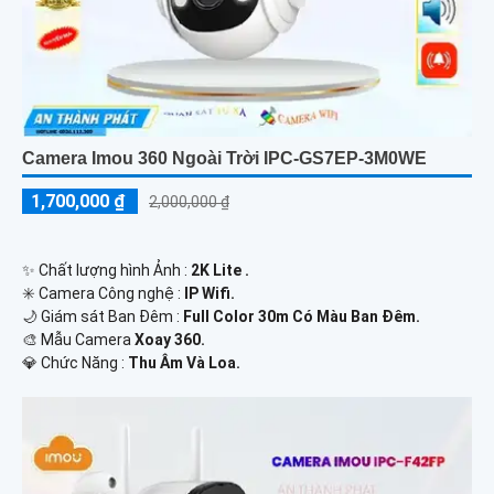
Camera Imou 360 Ngoài Trời IPC-GS7EP-3M0WE
1,700,000 ₫
2,000,000 ₫
✨ Chất lượng hình Ảnh :
2K Lite .
✳️ Camera Công nghệ :
IP Wifi.
🌙 Giám sát Ban Đêm :
Full Color 30m Có Màu Ban Ðêm.
🎨 Mẫu Camera
Xoay 360.
️💎 Chức Năng :
Thu Âm Và Loa.