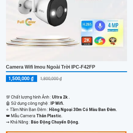
Camera Wifi Imou Ngoài Trời IPC-F42FP
1,500,000 ₫
1,800,000 ₫
💯 Chất lượng hình Ảnh :
Ultra 2k .
🤖️ Sử dụng công nghệ :
IP Wifi.
⭐ Tầm Nhìn Ban Đêm :
Hồng Ngoại 30m Có Màu Ban Đêm.
👑 Mẫu Camera
Thân Plastic.
️⇝ Khả Năng :
Báo Động Chuyển Động.