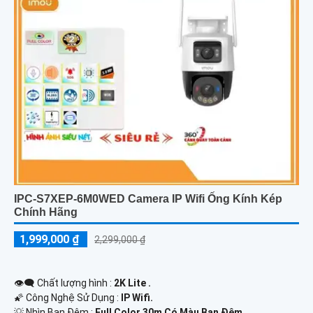
IPC-S7XEP-6M0WED Camera IP Wifi Ống Kính Kép
Chính Hãng
1,999,000 ₫
2,299,000 ₫
👁️‍🗨 Chất lượng hình :
2K Lite .
🌠 Công Nghệ Sử Dụng :
IP Wifi.
💡 Nhìn Ban Đêm :
Full Color 30m Có Màu Ban Ðêm.