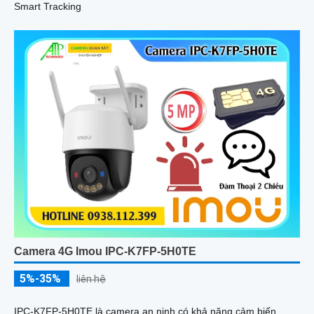
Smart Tracking
Camera 4G Imou IPC-K7FP-5H0TE
5%-35%
liên hệ
IPC-K7FP-5H0TE là camera an ninh có khả năng cảm biến