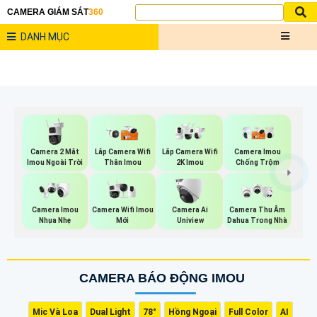
CAMERA GIÁM SÁT
360
DANH MỤC
Camera 2 Mắt
Lắp Camera Wifi
Lắp Camera Wifi
Camera Imou
Imou Ngoài Trời
Thân Imou
2K Imou
Chống Trộm
Camera Wifi Imou
Camera Imou
Camera Ai
Camera Thu Âm
Mới
Nhụa Nhẹ
Uniview
Dahua Trong Nhà
CAMERA BÁO ĐỘNG IMOU
Mic Và Loa
Dual Light
78°
Hồng Ngoại
Full Color
AI