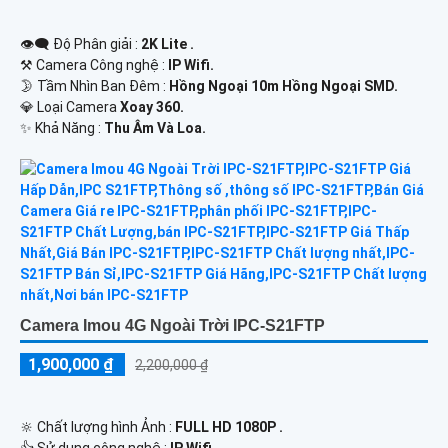
👁️‍🗨 Độ Phân giải :
2K Lite .
⚒ Camera Công nghệ :
IP Wifi.
🌛 Tầm Nhìn Ban Đêm :
Hồng Ngoại 10m Hồng Ngoại SMD.
💎 Loại Camera
Xoay 360.
️✨ Khả Năng :
Thu Âm Và Loa.
Camera Imou 4G Ngoài Trời IPC-S21FTP
1,900,000 ₫
2,200,000 ₫
🔆 Chất lượng hình Ảnh :
FULL HD 1080P .