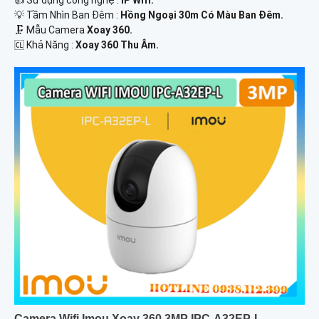
👍 Sử dụng công nghệ :
IP Wifi.
💡 Tầm Nhìn Ban Đêm :
Hồng Ngoại 30m Có Màu Ban Đêm.
🗜️ Mẫu Camera
Xoay 360.
️🆑 Khả Năng :
Xoay 360 Thu Âm.
Camera Wifi Imou Xoay 360 3MP IPC-A32EP-L