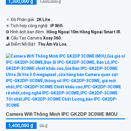
1,300,000 ₫
1,600,000 ₫
🔅 Độ Phân giải :
2K Lite .
✳️ Tích hợp công nghệ :
IP Wifi.
❂ Hình ảnh ban đêm :
Hồng Ngoại 10m Hồng Ngoại Smart IR.
🐜 Cấu Tạo Camera
Xoay 360.
️🛃 Điểm Nỗi Bật :
Thu Âm Và Loa.
Camera Wifi Thông Minh IPC GK2DP 3C0WE IMOU
1,400,000 ₫
00 ₫