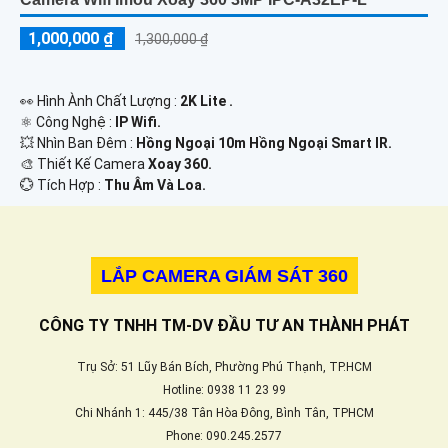
1,000,000 ₫
1,300,000 ₫
️👀 Hình Ành Chất Lượng :
2K Lite .
⚛️ Công Nghệ :
IP Wifi.
💥 Nhìn Ban Đêm :
Hồng Ngoại 10m Hồng Ngoại Smart IR.
🎨 Thiết Kế Camera
Xoay 360.
️💮 Tích Hợp :
Thu Âm Và Loa.
LẮP CAMERA GIÁM SÁT 360
CÔNG TY TNHH TM-DV ĐẦU TƯ AN THÀNH PHÁT
Trụ Sở: 51 Lũy Bán Bích, Phường Phú Thạnh, TP.HCM
Hotline: 0938 11 23 99
Chi Nhánh 1: 445/38 Tân Hòa Đông, Bình Tân, TPHCM
Phone: 090.245.2577